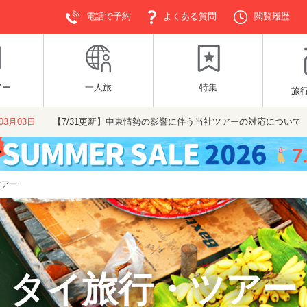
電話で予約
よくある質問
閲覧履歴
アー
一人旅
特集
旅
年03月03日
【7/31更新】中東情勢の影響に伴う当社ツアーの対応について
ツアー
タイ旅行・ツアー