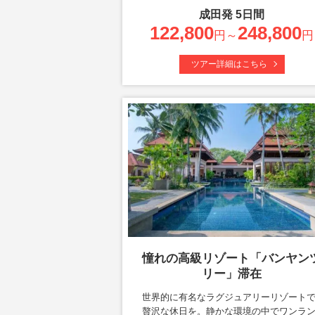
成田
発
5
日間
122,800
248,800
円～
円
ツアー詳細はこちら
憧れの高級リゾート「バンヤン
リー」滞在
世界的に有名なラグジュアリーリゾート
贅沢な休日を。静かな環境の中でワンラ