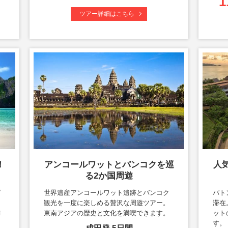
1
ツアー詳細はこちら
！
アンコールワットとバンコクを巡
人
る2か国周遊
ピ
世界遺産アンコールワット遺跡とバンコク
パト
ン
観光を一度に楽しめる贅沢な周遊ツアー。
滞在
満
東南アジアの歴史と文化を満喫できます。
ット
す。