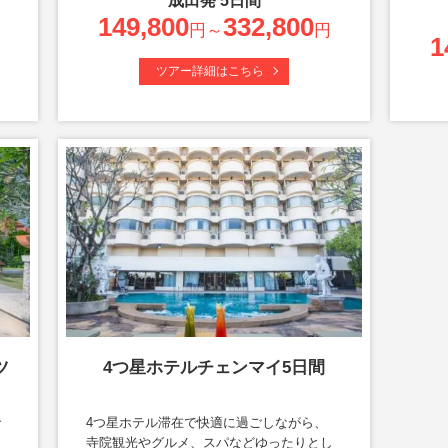
成田
発
5
日間
149,800
332,800
円～
円
1
ツアー詳細はこちら
ツ
4つ星ホテルチェンマイ5日間
で
4つ星ホテル滞在で快適に過ごしながら、
ン
寺院観光やグルメ、スパなどゆったりとし