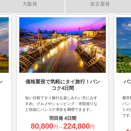
大阪発
名古屋発
ン
価格重視で気軽にタイ旅行！バン
バ
コク4日間
ン
短い日程でタイ旅行を楽しみたい方におす
都市
遺
すめ。グルメやショッピング、寺院巡りな
バン
ー
ど自由にバンコク滞在を満喫できます。
トの
です
羽田
発
4
日間
80,800
224,800
円～
円