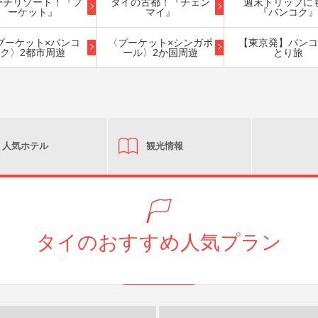
ーチリゾート！『プ
タイの古都！『チェン
週末トリップに
ーケット』
マイ』
『バンコク』
プーケット×バンコ
〈プーケット×シンガポ
【東京発】バンコ
ク〉2都市周遊
ール〉2か国周遊
とり旅
人気ホテル
観光情報
タイのおすすめ人気プラン