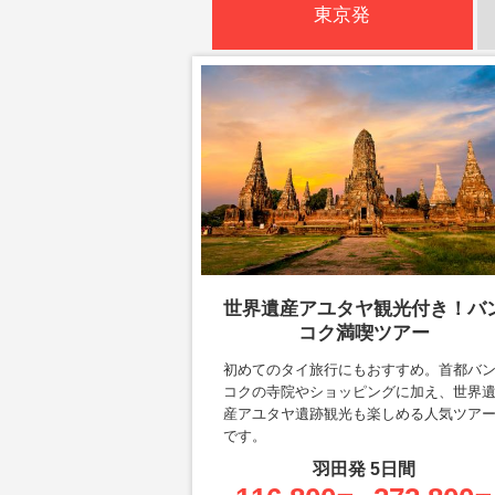
東京発
世界遺産アユタヤ観光付き！バ
コク満喫ツアー
初めてのタイ旅行にもおすすめ。首都バ
コクの寺院やショッピングに加え、世界
産アユタヤ遺跡観光も楽しめる人気ツア
です。
羽田
発
5
日間