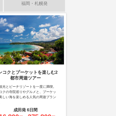
福岡・札幌発
ンコクとプーケットを楽しむ2
都市周遊ツアー
観光とビーチリゾートを一度に満喫。
コクの寺院巡りやグルメと、プーケッ
美しい海を楽しめる人気の周遊プラン
。
成田
発
6
日間