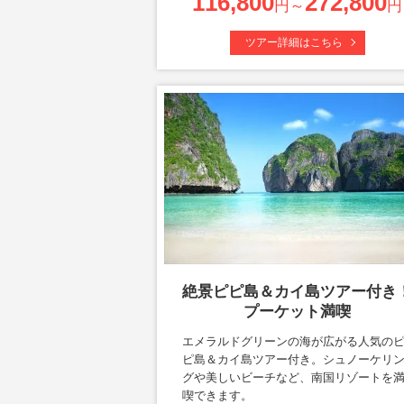
116,800
272,800
円～
円
ツアー詳細はこちら
絶景ピピ島＆カイ島ツアー付き
プーケット満喫
エメラルドグリーンの海が広がる人気の
ピ島＆カイ島ツアー付き。シュノーケリ
グや美しいビーチなど、南国リゾートを
喫できます。