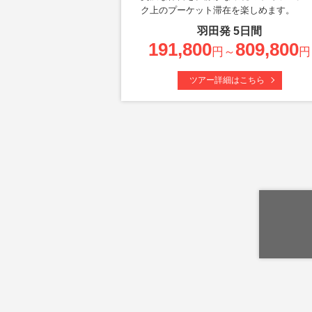
ク上のプーケット滞在を楽しめます。
羽田
発
5
日間
191,800
809,800
円～
円
ツアー詳細はこちら