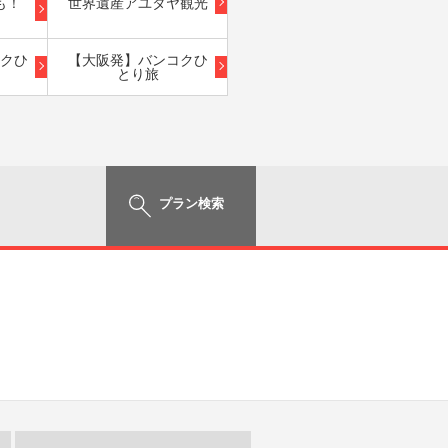
も！
世界遺産アユタヤ観光
クひ
【大阪発】バンコクひ
とり旅
プラン検索