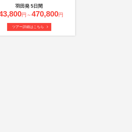
羽田
発
5
日間
43,800
470,800
円～
円
ツアー詳細はこちら