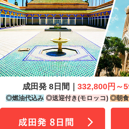
成田発 8日間｜
332,800円～5
◎燃油代込み
◎送迎付き(モロッコ)
◎朝