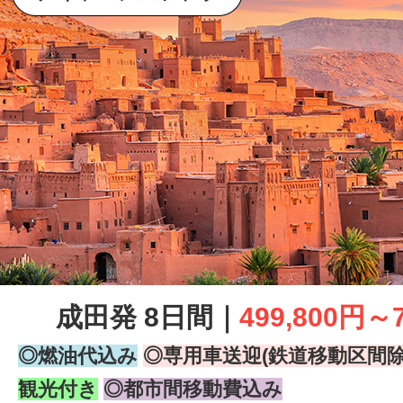
成田発 8日間｜
499,800円～
◎燃油代込み
◎専用車送迎(鉄道移動区間除
観光付き
◎都市間移動費込み