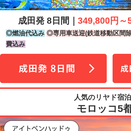
成田発 8日間｜
349,800円～
◎燃油代込み
◎専用車送迎(鉄道移動区間除
費込み
人気のリヤド宿
モロッコ5