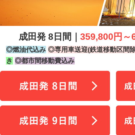
成田発 8日間｜
359,800円～
◎燃油代込み
◎専用車送迎(鉄道移動区間除
き
◎都市間移動費込み