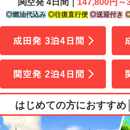
関空発 4日間｜
147,800円～
◎燃油代込み
◎往復直行便
◎送迎付き
はじめての方におすすめ