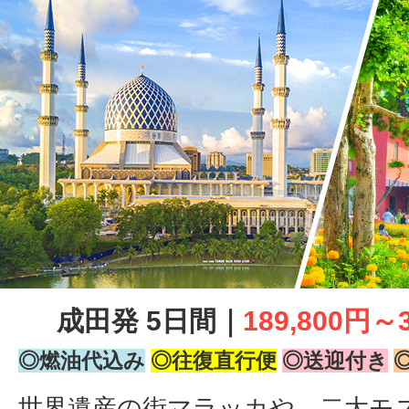
成田発 5日間｜
189,800円～
◎燃油代込み
◎往復直行便
◎送迎付き
世界遺産の街マラッカや、二大モ