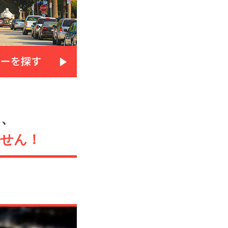
も、
ません！