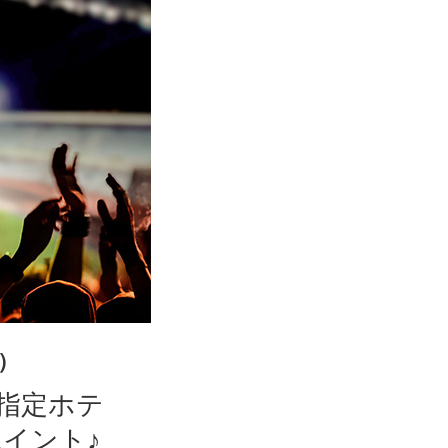
室）
指定ホテ
イント♪