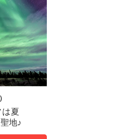
室）
フは夏
聖地♪