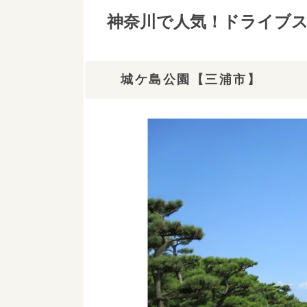
箱根のぶらんこ（大観山展望台・ア
神奈川で人気！ドライブス
西平畑公園／松田山ハーブガーデン
横浜港シンボルタワー【横浜市】
城ケ島公園【三浦市】
デートの締めに！ロマンチックな夜
高麗山公園（湘南平）【平塚市】
ヤビツ峠（菜の花台）【秦野市】
港の見える丘公園【横浜市】
横浜ベイブリッジ【横浜市】
横浜港大桟橋国際線客船ターミナル
浮島町の工場夜景【横浜市】
みなとみらい21【横浜市】
横浜ランドマークタワー【横浜市】
日帰りモデルルート2選
悩める「デート内容」の参考に！モ
「友達」とわいわい楽しむ！モデル