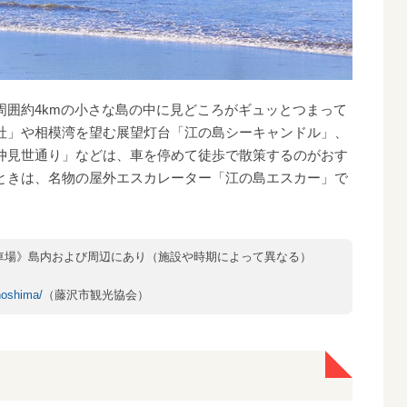
周囲約4kmの小さな島の中に見どころがギュッとつまって
社」や相模湾を望む展望灯台「江の島シーキャンドル」、
仲見世通り」などは、車を停めて徒歩で散策するのがおす
ときは、名物の屋外エスカレーター「江の島エスカー」で
駐車場》島内および周辺にあり（施設や時期によって異なる）
）
noshima/
（藤沢市観光協会）