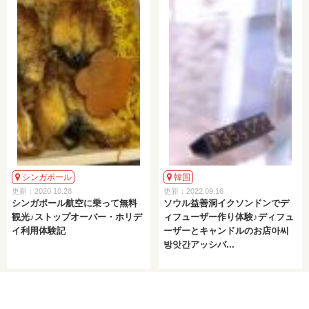
シンガポール
韓国
更新：2020.10.28
更新：2022.09.16
シンガポール航空に乗って無料
ソウル益善洞イクソンドンでデ
観光♪ストップオーバー・ホリデ
ィフューザー作り体験♪ディフュ
イ利用体験記
ーザーとキャンドルのお店아씨
방앗간アッシバ...
< 前へ
次へ >