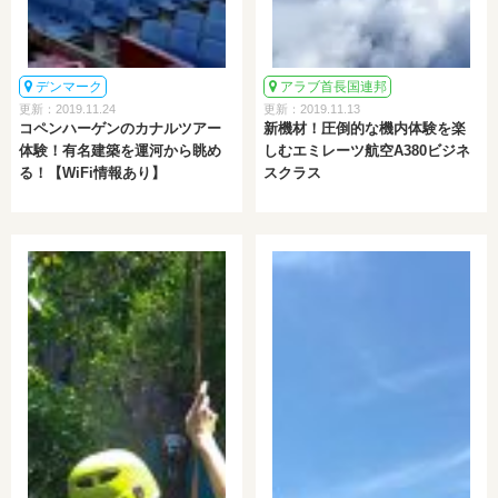
デンマーク
アラブ首長国連邦
更新：2019.11.24
更新：2019.11.13
コペンハーゲンのカナルツアー
新機材！圧倒的な機内体験を楽
体験！有名建築を運河から眺め
しむエミレーツ航空A380ビジネ
る！【WiFi情報あり】
スクラス