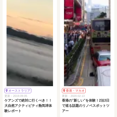
オーストラリア
香港・マカオ
更新：2019.09.05
更新：2020.02.13
ケアンズで絶対に行くべき！！
香港の"新しい"を体験！2泊3日
大自然アクティビティ熱気球体
で巡る話題のリノベスポットツ
験レポート
アー