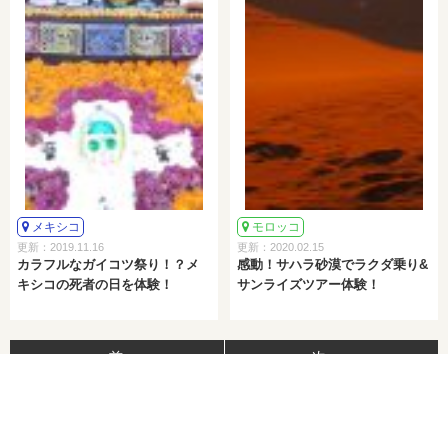
メキシコ
モロッコ
更新：2019.11.16
更新：2020.02.15
カラフルなガイコツ祭り！？メ
感動！サハラ砂漠でラクダ乗り&
キシコの死者の日を体験！
サンライズツアー体験！
< 前へ
次へ >