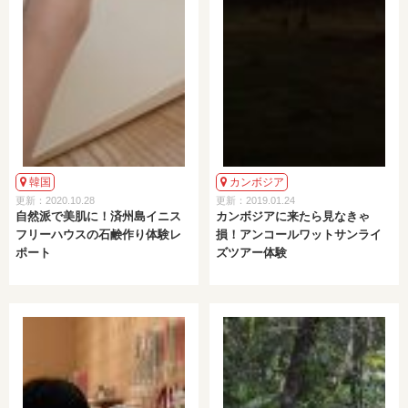
韓国
カンボジア
更新：2020.10.28
更新：2019.01.24
自然派で美肌に！済州島イニス
カンボジアに来たら見なきゃ
フリーハウスの石鹸作り体験レ
損！アンコールワットサンライ
ポート
ズツアー体験