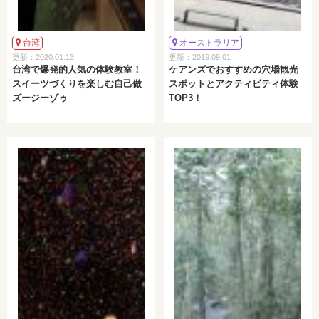
台湾
オーストラリア
更新：2020.01.13
更新：2019.09.01
台湾で爆発的人気の体験教室！
ケアンズでおすすめの穴場観光
スイーツづくりを楽しむ自己做
スポットとアクティビティ体験
ズージーゾゥ
TOP3！