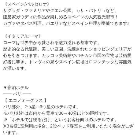
《スペイン/バルセロナ》
サグラダ・ファミリアやグエル公園、カサ・バトリョなど、
建築家ガウディの作品が楽しめるスペインの人気観光都市！
カヴァやタパス料理、パエリアなどスペイン料理が堪能できます♪
《イタリア/ローマ》
ローマは世界中から愛される魅力溢れる都市です。
歴史的な古代遺跡、美しい庭園、洗練されたショッピングエリアが
心を引きつけます。カラコラ美術館やバチカン市国の宝物は芸術愛
好者に響き、トレヴィの泉やスペイン広場はロマンチックな雰囲気
が漂います。
▼宿泊ホテル
━━ パリ ━━
【 エコノミークラス 】
パリ郊外、2つ星～3つ星のホテルです。
※パリ郊外は市内から電車で30～40分ほどの距離です。
※「ホテルでは寝るだけ」というお客様向けのホテルです。
※3名様1室利用の場合、2段ベッド客室をご利用いただく場合がござ
います。