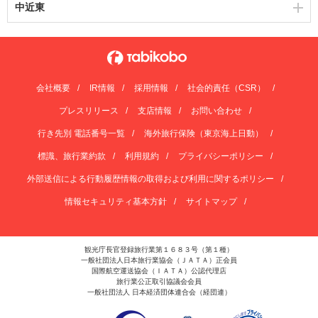
中近東
会社概要
IR情報
採用情報
社会的責任（CSR）
プレスリリース
支店情報
お問い合わせ
行き先別 電話番号一覧
海外旅行保険（東京海上日動）
標識、旅行業約款
利用規約
プライバシーポリシー
外部送信による行動履歴情報の取得および利用に関するポリシー
情報セキュリティ基本方針
サイトマップ
観光庁長官登録旅行業第１６８３号（第１種）
一般社団法人日本旅行業協会（ＪＡＴＡ）正会員
国際航空運送協会（ＩＡＴＡ）公認代理店
旅行業公正取引協議会会員
一般社団法人 日本経済団体連合会（経団連）