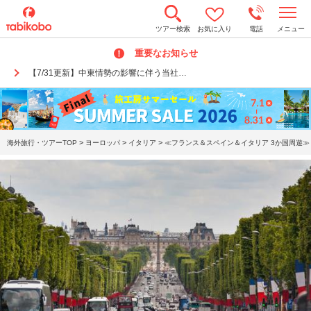
t
ツアー検索
お気に入り
電話
メニュー
o
g
重要なお知らせ
g
l
【7/31更新】中東情勢の影響に伴う当社…
e
n
a
v
i
g
a
>
>
>
海外旅行・ツアーTOP
ヨーロッパ
イタリア
≪フランス＆スペイン＆イタリア 3か国周遊≫
t
i
o
n