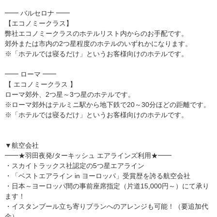
━━ バルセロナ ━━
【エコノミークラス】
弊社エコノミークラスのホテルリスト内からのお手配です。
郊外または市内の2つ星程度のホテルのいずれかになります。
※「ホテルでは寝るだけ」というお客様向けのホテルです。
━━ ローマ ━━
【 エコノミークラス 】
ローマ郊外、2つ星～3つ星のホテルです。
※ローマ郊外はテルミニ駅から地下鉄で20～30分ほどの距離です。
※「ホテルでは寝るだけ」というお客様向けのホテルです。
▼航空会社
━━★羽田夜発/ターキッシュ エアラインズ利用★━━
・スカイトラックス社認定の5つ星エアライン
・「ベストエアライン in ヨーロッパ」受賞歴を誇る航空会社
・日本～ヨーロッパ間の事前座席指定（片道15,000円～）にて承り
ます！
・イスタンブール立ち寄りプランへのアレンジも可能！（要追加代
金）