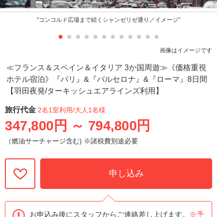
"コンコルド広場まで続くシャンゼリゼ通り／イメージ"
画像はイメージです
≪フランス＆スペイン＆イタリア 3か国周遊≫《価格重視
ホテル宿泊》『パリ』&『バルセロナ』&『ローマ』8日間
【羽田夜発/ターキッシュエアラインズ利用】
旅行代金
2名1室利用
/大人1名様
347,800円
～
794,800円
（燃油サーチャージ含む) ※諸税費別途必要
申し込み
お申込み後にスタッフからご連絡差し上げます。
※予