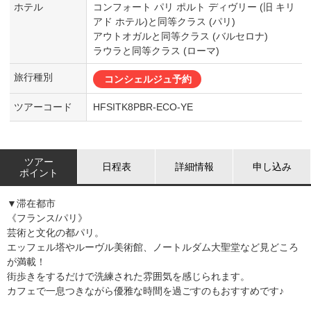
ホテル
コンフォート パリ ポルト ディヴリー (旧 キリ
アド ホテル)と同等クラス (パリ)
アウトオガルと同等クラス (バルセロナ)
ラウラと同等クラス (ローマ)
旅行種別
コンシェルジュ予約
ツアーコード
HFSITK8PBR-ECO-YE
ツアー
日程表
詳細情報
申し込み
ポイント
▼滞在都市
《フランス/パリ》
芸術と文化の都パリ。
エッフェル塔やルーヴル美術館、ノートルダム大聖堂など見どころ
が満載！
街歩きをするだけで洗練された雰囲気を感じられます。
カフェで一息つきながら優雅な時間を過ごすのもおすすめです♪