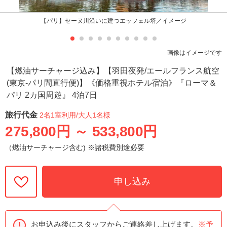
【パリ】セーヌ川沿いに建つエッフェル塔／イメージ
画像はイメージです
【燃油サーチャージ込み】【羽田夜発/エールフランス航空
(東京-パリ間直行便)】《価格重視ホテル宿泊》『ローマ＆
パリ 2カ国周遊』 4泊7日
旅行代金
2名1室利用
/大人1名様
275,800円
～
533,800円
（燃油サーチャージ含む) ※諸税費別途必要
申し込み
お申込み後にスタッフからご連絡差し上げます。
※予