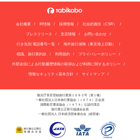
会社概要
IR情報
採用情報
社会的責任（CSR）
プレスリリース
支店情報
お問い合わせ
行き先別 電話番号一覧
海外旅行保険（東京海上日動）
標識、旅行業約款
利用規約
プライバシーポリシー
外部送信による行動履歴情報の取得および利用に関するポリシー
情報セキュリティ基本方針
サイトマップ
観光庁長官登録旅行業第１６８３号（第１種）
一般社団法人日本旅行業協会（ＪＡＴＡ）正会員
国際航空運送協会（ＩＡＴＡ）公認代理店
旅行業公正取引協議会会員
一般社団法人 日本経済団体連合会（経団連）