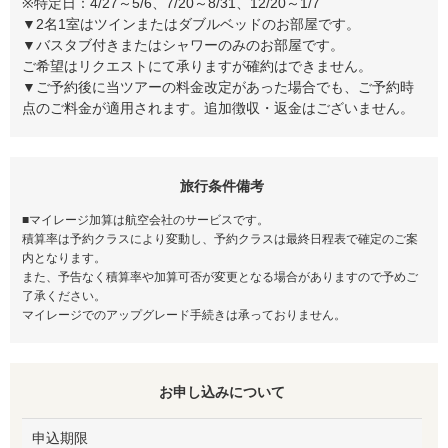
※特定日：4/27～5/6、7/20～8/31、12/20～1/7
▼2名1室はツインまたはダブルベッドのお部屋です。
▼バスタブ付きまたはシャワーのみのお部屋です。
ご希望はリクエストにて承りますが確約はできません。
▼ご予約後に当ツアーの料金改定があった場合でも、ご予約時
点のご料金が適用されます。追加徴収・返金はございません。
旅行条件備考
■マイレージ加算は航空会社のサービスです。
積算率は予約クラスにより変動し、予約クラスは最終日程表で確定のご案
内となります。
また、予告なく積算率や加算可否が変更となる場合がありますので予めご
了承ください。
マイレージでのアップグレード手続きは承っておりません。
お申し込みについて
申込期限