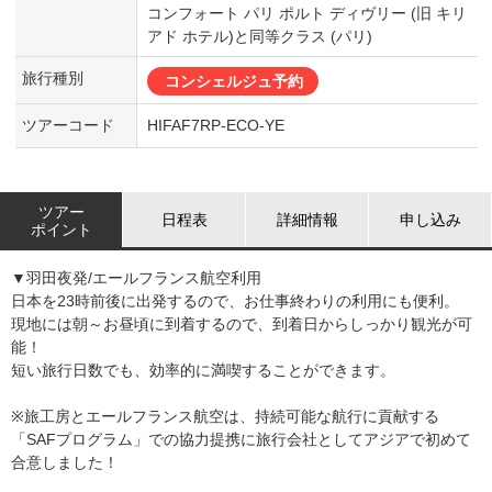
コンフォート パリ ポルト ディヴリー (旧 キリ
アド ホテル)と同等クラス (パリ)
旅行種別
コンシェルジュ予約
ツアーコード
HIFAF7RP-ECO-YE
ツアー
日程表
詳細情報
申し込み
ポイント
▼羽田夜発/エールフランス航空利用
日本を23時前後に出発するので、お仕事終わりの利用にも便利。
現地には朝～お昼頃に到着するので、到着日からしっかり観光が可
能！
短い旅行日数でも、効率的に満喫することができます。
※旅工房とエールフランス航空は、持続可能な航行に貢献する
「SAFプログラム」での協力提携に旅行会社としてアジアで初めて
合意しました！