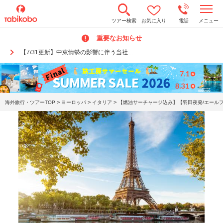
t
ツアー検索
お気に入り
電話
メニュー
o
g
重要なお知らせ
g
l
【7/31更新】中東情勢の影響に伴う当社…
e
n
a
v
i
g
a
>
>
>
海外旅行・ツアーTOP
ヨーロッパ
イタリア
【燃油サーチャージ込み】【羽田夜発/エールフラ
t
i
o
n