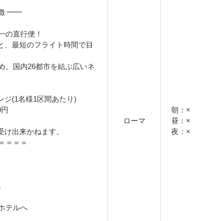
徴 ━━
一の直行便！
間と、最短のフライト時間で目
め。国内26都市を結ぶ広いネ
ジ(1名様1区間あたり)
0円
朝：×
ローマ
昼：×
受け出来かねます。
夜：×
＝＝＝＝
。
ホテルへ