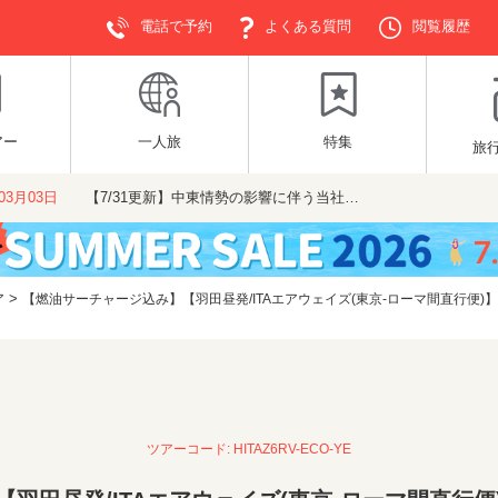
電話で予約
よくある質問
閲覧履歴
アー
一人旅
特集
旅
年03月03日
【7/31更新】中東情勢の影響に伴う当社…
>
ア
【燃油サーチャージ込み】【羽田昼発/ITAエアウェイズ(東京-ローマ間直行便
ツアーコード: HITAZ6RV-ECO-YE