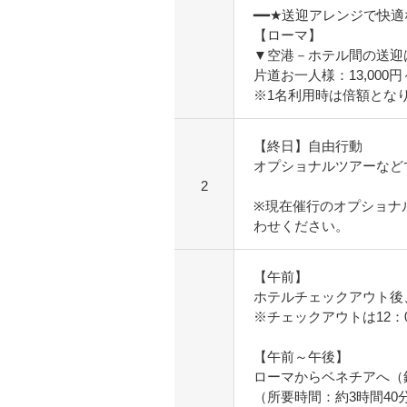
━━★送迎アレンジで快
【ローマ】
▼空港－ホテル間の送迎
片道お一人様：13,000
※1名利用時は倍額とな
【終日】自由行動
オプショナルツアーなど
2
※現在催行のオプショナ
わせください。
【午前】
ホテルチェックアウト後
※チェックアウトは12：
【午前～午後】
ローマからベネチアへ（
（所要時間：約3時間40