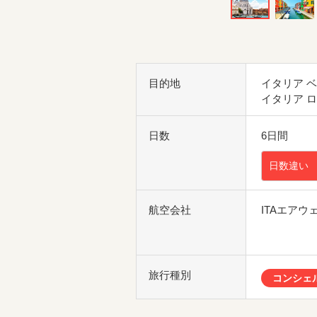
目的地
イタリア 
イタリア 
日数
6日間
日数違い
航空会社
ITAエア
旅行種別
コンシェ