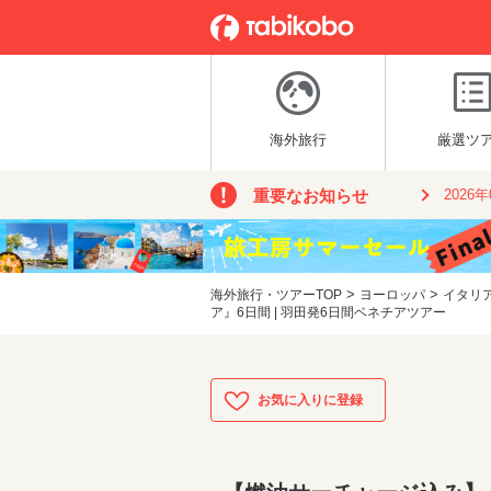
海外旅行
厳選ツ
重要なお知らせ
2026
>
>
海外旅行・ツアーTOP
ヨーロッパ
イタリ
ア』6日間 | 羽田発6日間ベネチアツアー