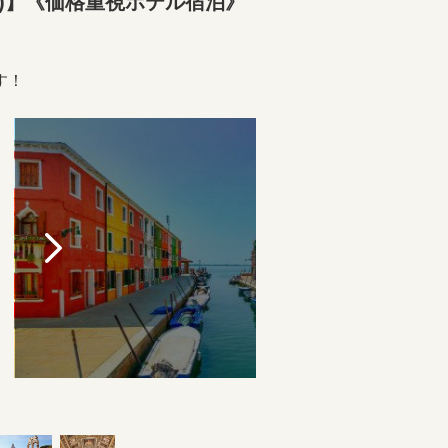
便)】《価格重視ホテル宿泊》
す！