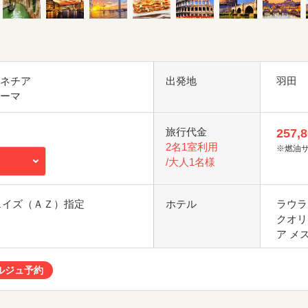
ベネチア
出発地
羽田
ローマ
旅行代金
257,
2名1室利用
※燃油
/大人1名様
ウェイズ（ＡＺ）指定
ホテル
ラウラ
クオリ
ア メ
ルジュ予約