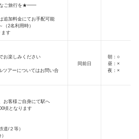
適なご旅行を★━━
は追加料金にてお手配可能
円～（2名利用時）
ります
でお楽しみください
朝：○
同前日
昼：×
ルツアーについてはお問い合
夜：×
、お客様ご自身にて駅へ
00頃となります
鉄道/２等）
分）