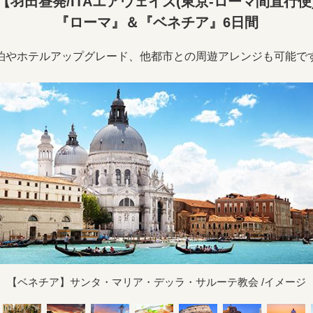
羽田昼発/ITAエアウェイズ(東京-ローマ間直行
『ローマ』＆『ベネチア』6日間
泊やホテルアップグレード、他都市との周遊アレンジも可能で
【ベネチア】サンタ・マリア・デッラ・サルーテ教会 /イメージ