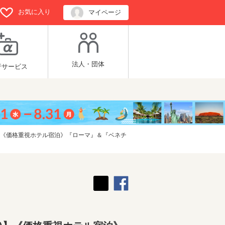
お気に入り
マイページ
法人・団体
行サービス
)】《価格重視ホテル宿泊》『ローマ』＆『ベネチ