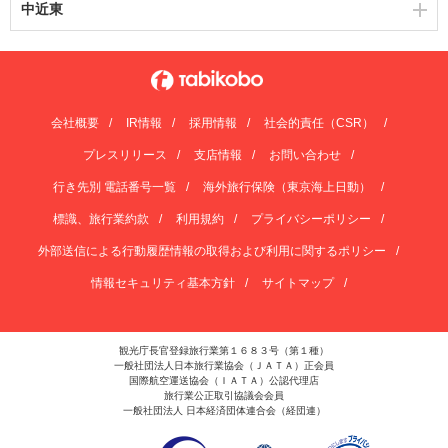
中近東
会社概要
IR情報
採用情報
社会的責任（CSR）
プレスリリース
支店情報
お問い合わせ
行き先別 電話番号一覧
海外旅行保険（東京海上日動）
標識、旅行業約款
利用規約
プライバシーポリシー
外部送信による行動履歴情報の取得および利用に関するポリシー
情報セキュリティ基本方針
サイトマップ
観光庁長官登録旅行業第１６８３号（第１種）
一般社団法人日本旅行業協会（ＪＡＴＡ）正会員
国際航空運送協会（ＩＡＴＡ）公認代理店
旅行業公正取引協議会会員
一般社団法人 日本経済団体連合会（経団連）