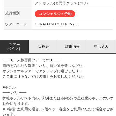
アド ホテル)と同等クラス (パリ)
旅行種別
コンシェルジュ予約
ツアーコード
OFRAF6P-ECO1TRIP-YE
ツアー
日程表
詳細情報
申し込み
ポイント
━━★一人旅専用ツアーです★━━
市内をのんびり散策したり、買い物を楽しんだり、
オプショナルツアーでアクティブに過ごしたり…
ご自由に【あなただけの旅】をお楽しみください♪
■ホテル
━━ パリ ━━
弊社ホテルリスト内の、郊外または市内の2つ星程度のホテルのいず
れかになります。
※3名様1室利用の場合、2段ベッド客室をご利用いただく場合がござ
います。