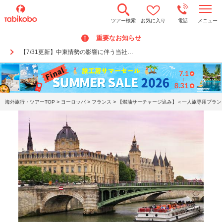
t
ツアー検索
お気に入り
電話
メニュー
o
g
重要なお知らせ
g
l
【7/31更新】中東情勢の影響に伴う当社…
e
n
a
v
i
g
a
>
>
>
海外旅行・ツアーTOP
ヨーロッパ
フランス
【燃油サーチャージ込み】＜一人旅専用プラン＞
t
i
o
n