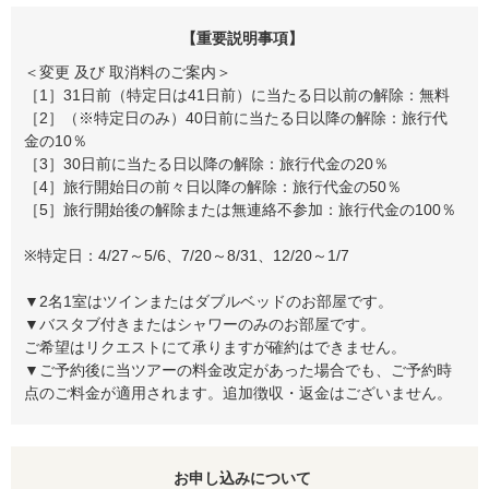
【重要説明事項】
＜変更 及び 取消料のご案内＞
［1］31日前（特定日は41日前）に当たる日以前の解除：無料
［2］（※特定日のみ）40日前に当たる日以降の解除：旅行代
金の10％
［3］30日前に当たる日以降の解除：旅行代金の20％
［4］旅行開始日の前々日以降の解除：旅行代金の50％
［5］旅行開始後の解除または無連絡不参加：旅行代金の100％
※特定日：4/27～5/6、7/20～8/31、12/20～1/7
▼2名1室はツインまたはダブルベッドのお部屋です。
▼バスタブ付きまたはシャワーのみのお部屋です。
ご希望はリクエストにて承りますが確約はできません。
▼ご予約後に当ツアーの料金改定があった場合でも、ご予約時
点のご料金が適用されます。追加徴収・返金はございません。
お申し込みについて