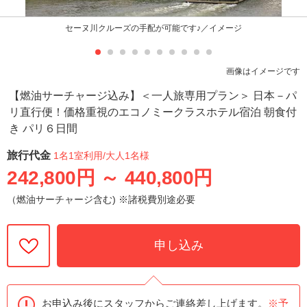
セーヌ川クルーズの手配が可能です♪／イメージ
画像はイメージです
【燃油サーチャージ込み】＜一人旅専用プラン＞ 日本－パ
リ直行便！価格重視のエコノミークラスホテル宿泊 朝食付
き パリ６日間
旅行代金
1名1室利用
/大人1名様
242,800円
～
440,800円
（燃油サーチャージ含む) ※諸税費別途必要
申し込み
お申込み後にスタッフからご連絡差し上げます。
※予