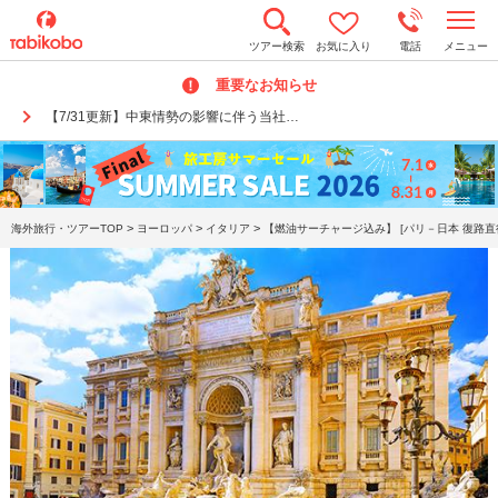
t
ツアー検索
お気に入り
電話
メニュー
o
g
重要なお知らせ
g
l
【7/31更新】中東情勢の影響に伴う当社…
e
n
a
v
i
g
a
>
>
>
海外旅行・ツアーTOP
ヨーロッパ
イタリア
【燃油サーチャージ込み】 [パリ－日本 復路直
t
i
o
n