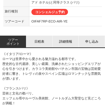
アド ホテル)と同等クラス (パリ)
旅行種別
コンシェルジュ予約
ツアーコード
OIFAF7RP-ECO-AIR-YE
ツアー
日程表
詳細情報
申し込み
ポイント
《イタリア/ローマ》
ローマは世界中から愛される魅力溢れる都市です。
歴史的な古代遺跡、美しい庭園、洗練されたショッピングエリアが
心を引きつけます。カラコラ美術館やバチカン市国の宝物は芸術愛
好者に響き、トレヴィの泉やスペイン広場はロマンチックな雰囲気
が漂います。
《フランス/パリ》
芸術と文化の都パリ。
エッフェル塔やルーヴル美術館、ノートルダム大聖堂など見どころ
が満載！