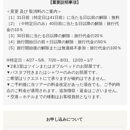
【重要説明事項】
＜変更 及び 取消料のご案内＞
［1］31日前（特定日は41日前）に当たる日以前の解除：無料
［2］（※特定日のみ）40日前に当たる日以降の解除：旅行代
金の10％
［3］30日前に当たる日以降の解除：旅行代金の20％
［4］旅行開始日の前々日以降の解除：旅行代金の50％
［5］旅行開始後の解除または無連絡不参加：旅行代金の100％
※特定日：4/27～5/6、7/20～8/31、12/20～1/7
▼2名1室はツインまたはダブルベッドのお部屋です。
▼バスタブ付きまたはシャワーのみのお部屋です。
ご希望はリクエストにて承りますが確約はできません。
▼ご予約後に当ツアーの料金改定があった場合でも、ご予約時
点のご料金が適用されます。追加徴収・返金はございません。
＊空港⇔ホテルまでの移動はお客様負担となります。
お申し込みについて