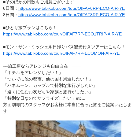
■そのほかの日数もご用意ございます
6日間：
https://www.tabikobo.com/tour/OIFAF6RP-ECO-AIR-YE
8日間：
https://www.tabikobo.com/tour/OIFAF8RP-ECO-AIR-YE
■ひとり旅プランはこちら！
https://www.tabikobo.com/tour/OIFAF7RP-ECO1TRIP-AIR-YE
■モン・サン・ミッシェル日帰りバス観光付きツアーはこちら！
https://www.tabikobo.com/tour/OIFAF7RP-ECOMON-AIR-YE
━━旅工房ならアレンジも自由自在！━━
「ホテルをアレンジしたい！」
「ついでに他の都市、他の国も周遊したい！」
「ハネムーン、カップルで特別な旅行がしたい」
「遠くに住むお友だちや家族と旅行がしたい」
「特別な日なのでサプライズしたい」etc...
方面別専門のスタッフがお客様に本当に合った旅をご提案いたしま
す