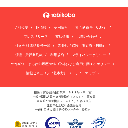
会社概要
IR情報
採用情報
社会的責任（CSR）
プレスリリース
支店情報
お問い合わせ
行き先別 電話番号一覧
海外旅行保険（東京海上日動）
標識、旅行業約款
利用規約
プライバシーポリシー
外部送信による行動履歴情報の取得および利用に関するポリシー
情報セキュリティ基本方針
サイトマップ
観光庁長官登録旅行業第１６８３号（第１種）
一般社団法人日本旅行業協会（ＪＡＴＡ）正会員
国際航空運送協会（ＩＡＴＡ）公認代理店
旅行業公正取引協議会会員
一般社団法人 日本経済団体連合会（経団連）