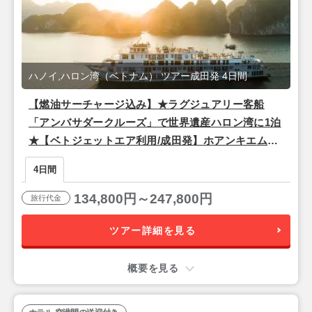
ハノイ,ハロン湾（ベトナム） ツアー成田発 4日間
【燃油サーチャージ込み】★ラグジュアリー客船
「アンバサダークルーズ」で世界遺産ハロン湾に1泊
★【ベトジェットエア利用/成田発】ホアンキエム湖
近く！観光に便利でスタイリッシュな4つ星『ザ・チ
4日間
ーブティック・ハノイ（スーペリアルーム）』宿泊
ハノイ2泊4日
134,800円～247,800円
旅行代金
ツアー詳細を見る
概要を見る