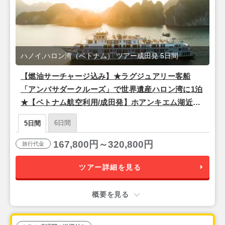
ハノイ,ハロン湾（ベトナム） ツアー成田発 5日間
【燃油サーチャージ込み】★ラグジュアリー客船
「アンバサダークルーズ」で世界遺産ハロン湾に1泊
★【ベトナム航空利用/成田発】ホアンキエム湖近
く！観光に便利でスタイリッシュな4つ星『ザ・チー
6日間
5日間
ブティック・ハノイ（スーペリアルーム）』宿泊ハ
ノイ3泊5日
167,800円～320,800円
旅行代金
ツアー詳細を見る
概要を見る