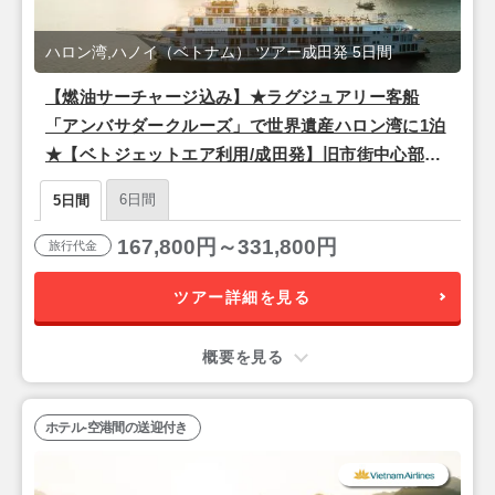
ハロン湾,ハノイ（ベトナム） ツアー成田発 5日間
【燃油サーチャージ込み】★ラグジュアリー客船
「アンバサダークルーズ」で世界遺産ハロン湾に1泊
★【ベトジェットエア利用/成田発】旧市街中心部5
つ星『ペリドットグランド（プレミアムデラック
6日間
5日間
ス）』宿泊ハノイ3泊5日
167,800円～331,800円
旅行代金
ツアー詳細を見る
概要を見る
ホテル-空港間の送迎付き