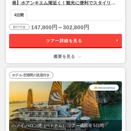
発】ホアンキエム湖近く！観光に便利でスタイリッ
シュな4つ星『ザ・チーブティック・ハノイ（スーペ
4日間
リアルーム）』宿泊ハノイ2泊4日
147,800円～302,800円
旅行代金
ツアー詳細を見る
概要を見る
ホテル-空港間の送迎付き
ハノイ,ハロン湾（ベトナム） ツアー成田発 5日間