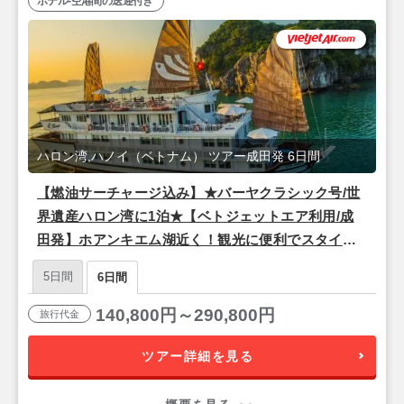
ホテル-空港間の送迎付き
ハロン湾,ハノイ（ベトナム） ツアー成田発 6日間
【燃油サーチャージ込み】★バーヤクラシック号/世
界遺産ハロン湾に1泊★【ベトジェットエア利用/成
田発】ホアンキエム湖近く！観光に便利でスタイリ
ッシュな4つ星『ザ・チーブティック・ハノイ（スー
5日間
6日間
ペリアルーム）』宿泊ハノイ4泊6日
140,800円～290,800円
旅行代金
ツアー詳細を見る