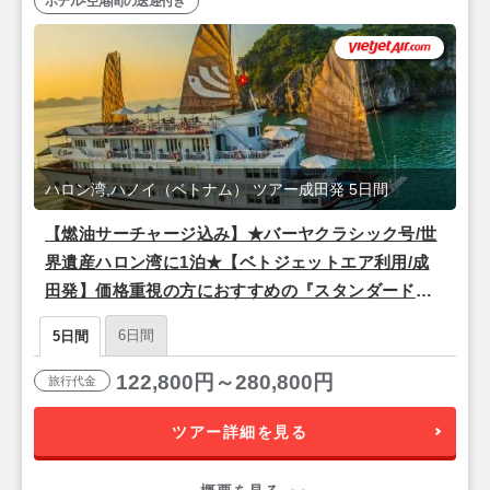
ホテル-空港間の送迎付き
ハロン湾,ハノイ（ベトナム） ツアー成田発 5日間
【燃油サーチャージ込み】★バーヤクラシック号/世
界遺産ハロン湾に1泊★【ベトジェットエア利用/成
田発】価格重視の方におすすめの『スタンダードホ
テル』宿泊ハノイ3泊5日
6日間
5日間
122,800円～280,800円
旅行代金
ツアー詳細を見る