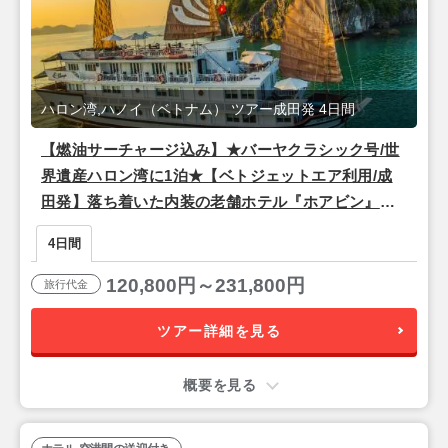
ハロン湾,ハノイ（ベトナム） ツアー成田発 4日間
【燃油サーチャージ込み】★バーヤクラシック号/世
界遺産ハロン湾に1泊★【ベトジェットエア利用/成
田発】落ち着いた内装の老舗ホテル『ホアビン』宿
泊ハノイ2泊4日
4日間
120,800円～231,800円
旅行代金
ツアー詳細を見る
概要を見る