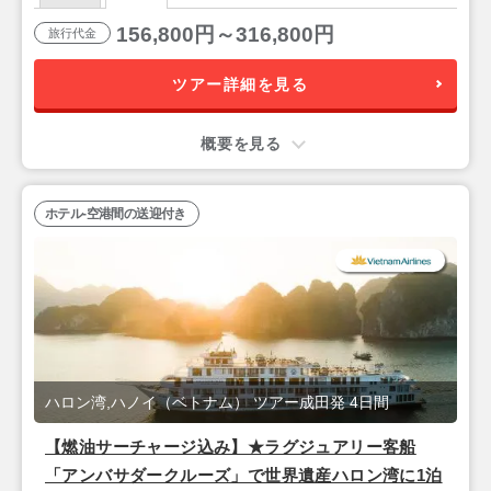
156,800円～316,800円
旅行代金
ツアー詳細を見る
概要を見る
ホテル-空港間の送迎付き
ハロン湾,ハノイ（ベトナム） ツアー成田発 4日間
【燃油サーチャージ込み】★ラグジュアリー客船
「アンバサダークルーズ」で世界遺産ハロン湾に1泊