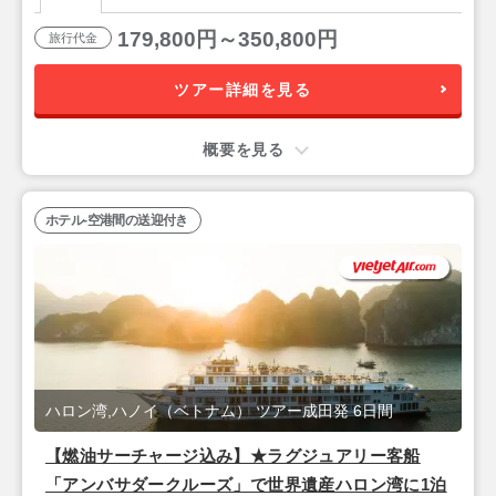
ブティック・ハノイ（スーペリアルーム）』宿泊ハ
ノイ4泊6日
179,800円～350,800円
旅行代金
ツアー詳細を見る
概要を見る
ホテル-空港間の送迎付き
ハロン湾,ハノイ（ベトナム） ツアー成田発 6日間
【燃油サーチャージ込み】★ラグジュアリー客船
「アンバサダークルーズ」で世界遺産ハロン湾に1泊