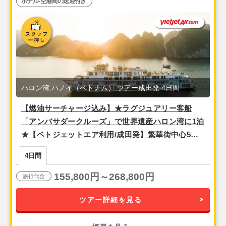
ホテル-空港間の送迎付き
ハロン湾,ハノイ（ベトナム） ツアー成田発 4日間
【燃油サーチャージ込み】★ラグジュアリー客船
「アンバサダークルーズ」で世界遺産ハロン湾に1泊
★【ベトジェットエア利用/成田発】繁華街中心5つ
星★ベッド2台の事前確約可能！『メリアハノイ（デ
4日間
ラックスツイン）』宿泊ハノイ2泊4日
155,800円～268,800円
旅行代金
ツアー詳細を見る