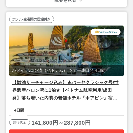
概要を見る
ホテル-空港間の送迎付き
ハノイ,ハロン湾（ベトナム） ツアー成田発 4日間
【燃油サーチャージ込み】★バーヤクラシック号/世
界遺産ハロン湾に1泊★【ベトナム航空利用/成田
発】落ち着いた内装の老舗ホテル『ホアビン』宿泊
ハノイ2泊4日
4日間
141,800円～287,800円
旅行代金