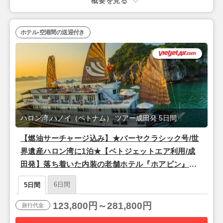
概要を見る
ホテル-空港間の送迎付き
ハロン湾,ハノイ（ベトナム） ツアー成田発 5日間
【燃油サーチャージ込み】★バーヤクラシック号/世
界遺産ハロン湾に1泊★【ベトジェットエア利用/成
田発】落ち着いた内装の老舗ホテル『ホアビン』宿
泊ハノイ3泊5日
6日間
5日間
123,800円～281,800円
旅行代金