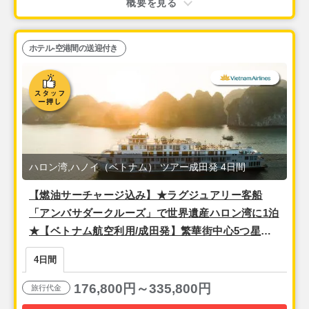
概要を見る
ホテル-空港間の送迎付き
ハロン湾,ハノイ（ベトナム） ツアー成田発 4日間
【燃油サーチャージ込み】★ラグジュアリー客船
「アンバサダークルーズ」で世界遺産ハロン湾に1泊
★【ベトナム航空利用/成田発】繁華街中心5つ星★
ベッド2台の事前確約可能！『メリアハノイ（デラッ
4日間
クスツイン）』宿泊
176,800円～335,800円
旅行代金