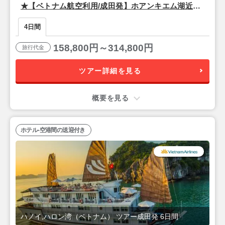
★【ベトナム航空利用/成田発】ホアンキエム湖近
く！観光に便利でスタイリッシュな4つ星『ザ・チー
4日間
ブティック・ハノイ（スーペリアルーム）』宿泊ハ
ノイ2泊4日
158,800円～314,800円
旅行代金
ツアー詳細を見る
概要を見る
ホテル-空港間の送迎付き
ハノイ,ハロン湾（ベトナム） ツアー成田発 6日間