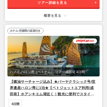
ツアー詳細を見る
概要を見る
ホテル-空港間の送迎付き
ハノイ,ハロン湾（ベトナム） ツアー成田発 4日間
【燃油サーチャージ込み】★バーヤクラシック号/世
界遺産ハロン湾に1泊★【ベトジェットエア利用/成
田発】ホアンキエム湖近く！観光に便利でスタイリ
ッシュな4つ星『ザ・チーブティック・ハノイ（スー
4日間
ペリアルーム）』宿泊ハノイ2泊4日