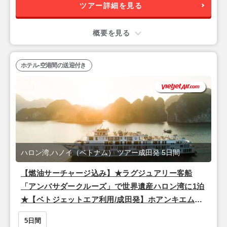
ツアー詳細を見る
概要を見る
ホテル-空港間の送迎付き
ハロン湾,ハノイ（ベトナム） ツアー成田発 5日間
【燃油サーチャージ込み】★ラグジュアリー客船
「アンバサダークルーズ」で世界遺産ハロン湾に1泊
★【ベトジェットエア利用/成田発】ホアンキエム湖
近く！観光に便利でスタイリッシュな4つ星『ザ・チ
5日間
ーブティック・ハノイ（スーペリアルーム）』宿泊