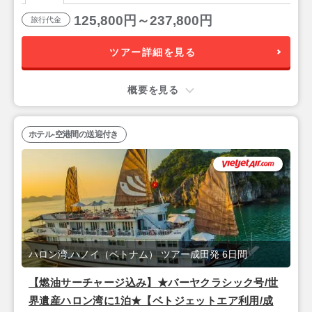
125,800円～237,800円
旅行代金
ツアー詳細を見る
概要を見る
ホテル-空港間の送迎付き
ハロン湾,ハノイ（ベトナム） ツアー成田発 6日間
【燃油サーチャージ込み】★バーヤクラシック号/世
界遺産ハロン湾に1泊★【ベトジェットエア利用/成