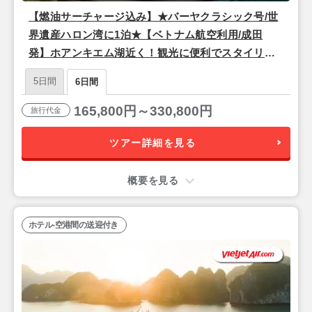
【燃油サーチャージ込み】★バーヤクラシック号/世
界遺産ハロン湾に1泊★【ベトナム航空利用/成田
発】ホアンキエム湖近く！観光に便利でスタイリッ
シュな4つ星『ザ・チーブティック・ハノイ（スーペ
5日間
6日間
リアルーム）』宿泊ハノイ4泊6日
165,800円～330,800円
旅行代金
ツアー詳細を見る
概要を見る
ホテル-空港間の送迎付き