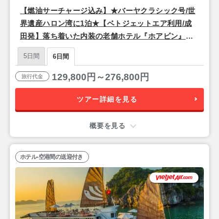
【燃油サーチャージ込み】★バーヤクラシック号/世
界遺産ハロン湾に1泊★【ベトジェットエア利用/成
田発】落ち着いた内装の老舗ホテル『ホアビン』宿
泊ハノイ4泊6日
5日間
6日間
129,800円～276,800円
旅行代金
ツアー詳細を見る
概要を見る
ホテル-空港間の送迎付き