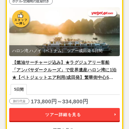
ホテル-空港間の送迎付き
ハロン湾,ハノイ（ベトナム） ツアー成田発 5日間
【燃油サーチャージ込み】★ラグジュアリー客船
「アンバサダークルーズ」で世界遺産ハロン湾に1泊
★【ベトジェットエア利用/成田発】繁華街中心5つ
星★ベッド2台の事前確約可能！『メリアハノイ（デ
5日間
ラックスツイン）』宿泊ハノイ3泊5日
173,800円～334,800円
旅行代金
ツアー詳細を見る