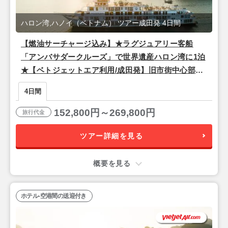
ハロン湾,ハノイ（ベトナム） ツアー成田発 4日間
【燃油サーチャージ込み】★ラグジュアリー客船
「アンバサダークルーズ」で世界遺産ハロン湾に1泊
★【ベトジェットエア利用/成田発】旧市街中心部5
つ星『ペリドットグランド（プレミアムデラック
4日間
ス）』宿泊ハノイ2泊4日
152,800円～269,800円
旅行代金
ツアー詳細を見る
概要を見る
ホテル-空港間の送迎付き