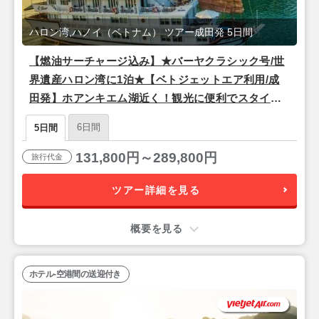
ハロン湾,ハノイ（ベトナム） ツアー成田発 5日間
【燃油サーチャージ込み】★バーヤクラシック号/世
界遺産ハロン湾に1泊★【ベトジェットエア利用/成
田発】ホアンキエム湖近く！観光に便利でスタイリ
ッシュな4つ星『ザ・チーブティック・ハノイ（スー
6日間
5日間
ペリアルーム）』宿泊ハノイ3泊5日
131,800円～289,800円
旅行代金
ツアー詳細を見る
概要を見る
ホテル-空港間の送迎付き