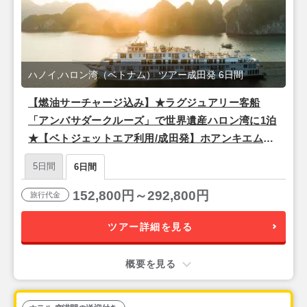
ハノイ,ハロン湾（ベトナム） ツアー成田発 6日間
【燃油サーチャージ込み】★ラグジュアリー客船
「アンバサダークルーズ」で世界遺産ハロン湾に1泊
★【ベトジェットエア利用/成田発】ホアンキエム湖
近く！観光に便利でスタイリッシュな4つ星『ザ・チ
5日間
6日間
ーブティック・ハノイ（スーペリアルーム）』宿泊
ハノイ4泊6日
152,800円～292,800円
旅行代金
ツアー詳細を見る
概要を見る