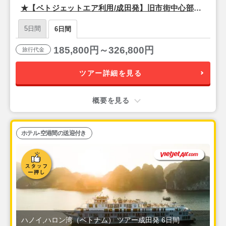
★【ベトジェットエア利用/成田発】旧市街中心部5
つ星『ペリドットグランド（プレミアムデラック
5日間
6日間
ス）』宿泊ハノイ4泊6日
185,800円～326,800円
旅行代金
ツアー詳細を見る
概要を見る
ホテル-空港間の送迎付き
ハノイ,ハロン湾（ベトナム） ツアー成田発 6日間