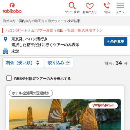
t
ツアー検索
お気に入り
電話
メニュー
o
g
海外旅行・国内旅行の旅工房
>
海外ツアー
>
検索結果
g
l
ハロン湾(ベトナム)ツアー東京（成田・羽田）発 の格安プラン
e
n
東京発, ハロン湾行き
a
+ 条件変更
v
選択した都市だけに行くツアーのみ表示
i
未定
g
a
34
t
絞り込み
該当：
件
i
o
n
WEB受付限定ツアーのみを表示する
ホテル-空港間の送迎付き