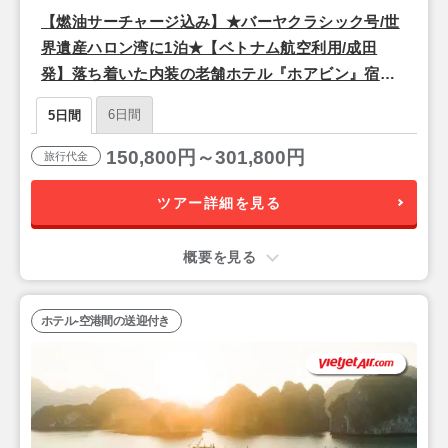
【燃油サーチャージ込み】★バーヤクラシック号/世
界遺産ハロン湾に1泊★【ベトナム航空利用/成田
発】落ち着いた内装の老舗ホテル『ホアビン』宿泊
ハノイ3泊5日
6日間
5日間
150,800円～301,800円
旅行代金
ツアー詳細を見る
概要を見る
ホテル-空港間の送迎付き