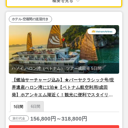
概要を見る
ホテル-空港間の送迎付き
ハノイ,ハロン湾（ベトナム） ツアー成田発 5日間
【燃油サーチャージ込み】★バーヤクラシック号/世
界遺産ハロン湾に1泊★【ベトナム航空利用/成田
発】ホアンキエム湖近く！観光に便利でスタイリッ
シュな4つ星『ザ・チーブティック・ハノイ（スーペ
6日間
5日間
リアルーム）』宿泊ハノイ3泊5日
156,800円～318,800円
旅行代金