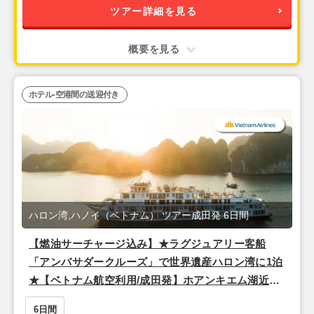
ツアー詳細を見る
概要を見る
ホテル-空港間の送迎付き
ハロン湾,ハノイ（ベトナム） ツアー成田発 6日間
【燃油サーチャージ込み】★ラグジュアリー客船
「アンバサダークルーズ」で世界遺産ハロン湾に1泊
★【ベトナム航空利用/成田発】ホアンキエム湖近
く！観光に便利でスタイリッシュな4つ星『ザ・チー
6日間