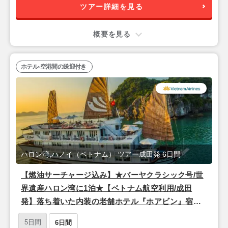
ツアー詳細を見る
概要を見る
ホテル-空港間の送迎付き
ハロン湾,ハノイ（ベトナム） ツアー成田発 6日間
【燃油サーチャージ込み】★バーヤクラシック号/世
界遺産ハロン湾に1泊★【ベトナム航空利用/成田
発】落ち着いた内装の老舗ホテル『ホアビン』宿泊
ハノイ4泊6日
5日間
6日間