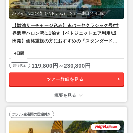
ハノイ,ハロン湾（ベトナム） ツアー成田発 4日間
【燃油サーチャージ込み】★バーヤクラシック号/世
界遺産ハロン湾に1泊★【ベトジェットエア利用/成
田発】価格重視の方におすすめの『スタンダードホ
テル』宿泊ハノイ2泊4日
4日間
119,800円～230,800円
旅行代金
ツアー詳細を見る
概要を見る
ホテル-空港間の送迎付き