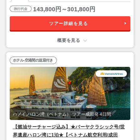
ハノイ3泊5日
143,800円～301,800円
旅行代金
ツアー詳細を見る
概要を見る
ホテル-空港間の送迎付き
ハノイ,ハロン湾（ベトナム） ツアー成田発 4日間
【燃油サーチャージ込み】★バーヤクラシック号/世
界遺産ハロン湾に1泊★【ベトナム航空利用/成田