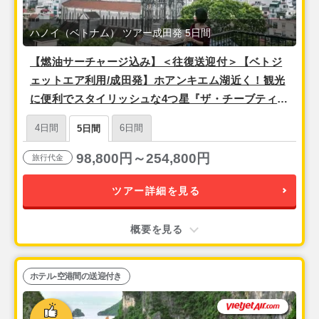
ハノイ（ベトナム） ツアー成田発 5日間
【燃油サーチャージ込み】＜往復送迎付＞【ベトジ
ェットエア利用/成田発】ホアンキエム湖近く！観光
に便利でスタイリッシュな4つ星『ザ・チーブティッ
ク・ハノイ（スーペリアルーム）』宿泊3泊5日
4日間
6日間
5日間
98,800円～254,800円
旅行代金
ツアー詳細を見る
概要を見る
ホテル-空港間の送迎付き