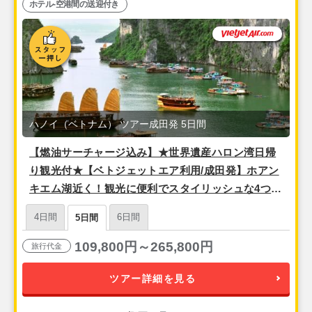
ホテル-空港間の送迎付き
ハノイ（ベトナム） ツアー成田発 5日間
【燃油サーチャージ込み】★世界遺産ハロン湾日帰
り観光付★【ベトジェットエア利用/成田発】ホアン
キエム湖近く！観光に便利でスタイリッシュな4つ星
『ザ・チーブティック・ハノイ（スーペリアルー
4日間
6日間
5日間
ム）』宿泊ハノイ3泊5日
109,800円～265,800円
旅行代金
ツアー詳細を見る