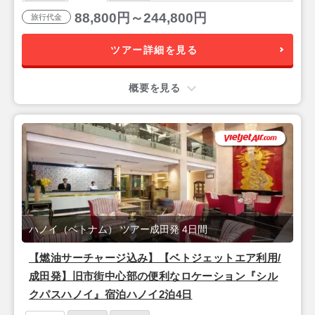
88,800円～244,800円
旅行代金
ツアー詳細を見る
概要を見る
ハノイ（ベトナム） ツアー成田発 4日間
【燃油サーチャージ込み】【ベトジェットエア利用/
成田発】旧市街中心部の便利なロケーション『シル
クパスハノイ』宿泊ハノイ2泊4日