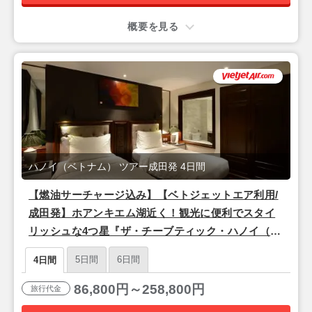
概要を見る
ハノイ（ベトナム） ツアー成田発 4日間
【燃油サーチャージ込み】【ベトジェットエア利用/
成田発】ホアンキエム湖近く！観光に便利でスタイ
リッシュな4つ星『ザ・チーブティック・ハノイ（ス
ーペリアルーム）』宿泊ハノイ2泊4日
5日間
6日間
4日間
86,800円～258,800円
旅行代金