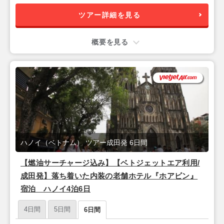
ツアー詳細を見る
概要を見る
ハノイ（ベトナム） ツアー成田発 6日間
【燃油サーチャージ込み】【ベトジェットエア利用/
成田発】落ち着いた内装の老舗ホテル『ホアビン』
宿泊 ハノイ4泊6日
4日間
5日間
6日間