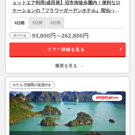
ェットエア利用/成田発】旧市街徒歩圏内！便利なロ
ケーションの『フラワーガーデンホテル』宿泊ハノ
イ2泊4日
5日間
6日間
4日間
93,800円～262,800円
旅行代金
ツアー詳細を見る
概要を見る
ホテル-空港間の送迎付き