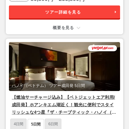
ツアー詳細を見る
概要を見る
ハノイ（ベトナム） ツアー成田発 5日間
【燃油サーチャージ込み】【ベトジェットエア利用/
成田発】ホアンキエム湖近く！観光に便利でスタイ
リッシュな4つ星『ザ・チーブティック・ハノイ（ス
ーペリアルーム）』宿泊ハノイ3泊5日
4日間
6日間
5日間