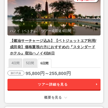
ハノイ（ベトナム） ツアー成田発 6日間
【燃油サーチャージ込み】【ベトジェットエア利用/
成田発】価格重視の方におすすめの『スタンダード
ホテル』宿泊ハノイ4泊6日
4日間
5日間
6日間
95,800円～255,800円
旅行代金
ツアー詳細を見る
概要を見る