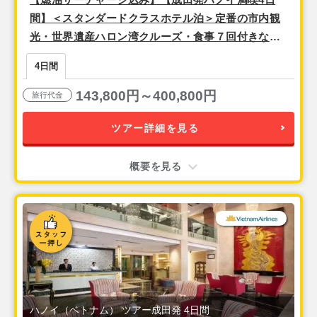
間】＜スタンダードクラスホテル泊＞定番の市内観
光・世界遺産ハロン湾クルーズ・食事７回付きなど
盛りだくさん！
4日間
143,800円～400,800円
旅行代金
ツアー詳細を見る
概要を見る
ハノイ（ベトナム） ツアー成田発 4日間