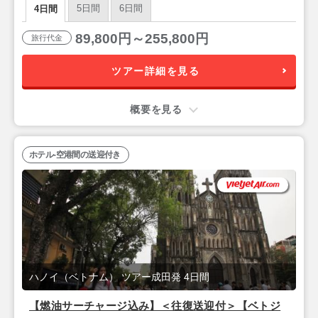
5日間
6日間
4日間
89,800円～255,800円
旅行代金
ツアー詳細を見る
概要を見る
ホテル-空港間の送迎付き
ハノイ（ベトナム） ツアー成田発 4日間
【燃油サーチャージ込み】＜往復送迎付＞【ベトジ