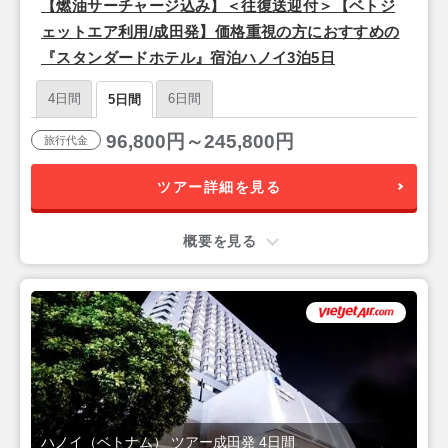
【燃油サーチャージ込み】＜往復送迎付＞【ベトジ
ェットエア利用/成田発】価格重視の方におすすめの
『スタンダードホテル』宿泊ハノイ3泊5日
4日間
6日間
5日間
96,800円～245,800円
旅行代金
ツアー詳細を見る
概要を見る
ハノイ（ベトナム） ツアー成田発 4日間