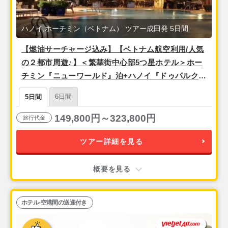
ハノイ,ホーチミン（ベトナム） ツアー成田発 5日間
【燃油サーチャージ込み】【ベトナム航空利用/人気
の２都市周遊♪】＜繁華街中心部5つ星ホテル＞ホー
チミン『ニューワールド』泊+ハノイ『ドゥパルク』
泊 3泊5日(ホーチミン2泊+ハノイ1泊)
6日間
5日間
149,800円～323,800円
旅行代金
ツアー詳細を見る
概要を見る
ホテル-空港間の送迎付き