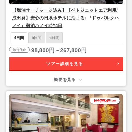
【燃油サーチャージ込み】【ベトジェットエア利用/
成田発】安心の日系ホテルに泊まる♪『ドゥパルクハ
ノイ』宿泊ハノイ2泊4日
5日間
6日間
4日間
98,800円～267,800円
旅行代金
ツアー詳細を見る
概要を見る