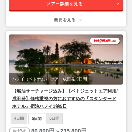
ツアー詳細を見る
概要を見る
ハノイ（ベトナム） ツアー成田発 5日間
【燃油サーチャージ込み】【ベトジェットエア利用/
成田発】価格重視の方におすすめの『スタンダード
ホテル』宿泊ハノイ3泊5日
4日間
6日間
5日間
86,800円～235,800円
旅行代金