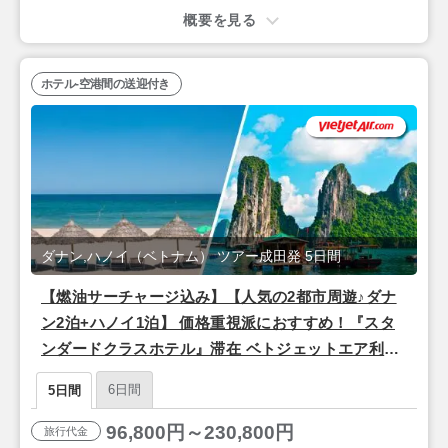
概要を見る
ホテル-空港間の送迎付き
ダナン,ハノイ（ベトナム） ツアー成田発 5日間
【燃油サーチャージ込み】【人気の2都市周遊♪ダナ
ン2泊+ハノイ1泊】 価格重視派におすすめ！『スタ
ンダードクラスホテル』滞在 ベトジェットエア利用/
成田発 3泊5日間
6日間
5日間
96,800円～230,800円
旅行代金