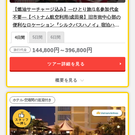
【燃油サーチャージ込み】―ひとり旅/1名参加代金
不要―【ベトナム航空利用/成田発】旧市街中心部の
便利なロケーション『シルクパスハノイ』宿泊ハノ
イ2泊4日
5日間
6日間
4日間
144,800円～396,800円
旅行代金
ツアー詳細を見る
概要を見る
ホテル-空港間の送迎付き