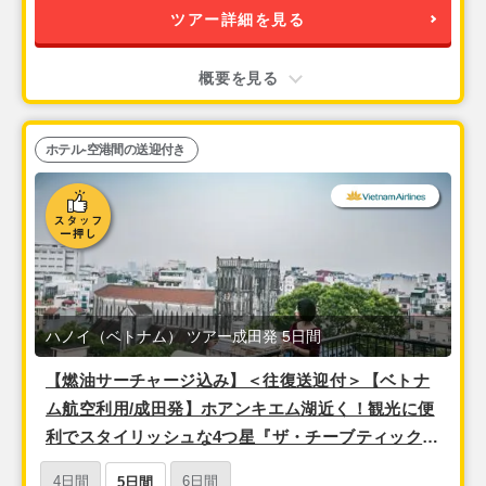
ツアー詳細を見る
概要を見る
ホテル-空港間の送迎付き
ハノイ（ベトナム） ツアー成田発 5日間
【燃油サーチャージ込み】＜往復送迎付＞【ベトナ
ム航空利用/成田発】ホアンキエム湖近く！観光に便
利でスタイリッシュな4つ星『ザ・チーブティック・
ハノイ（スーペリアルーム）』宿泊3泊5日
4日間
6日間
5日間