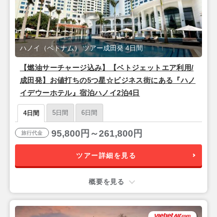
ハノイ（ベトナム） ツアー成田発 4日間
【燃油サーチャージ込み】【ベトジェットエア利用/
成田発】お値打ちの5つ星☆ビジネス街にある『ハノ
イデウーホテル』宿泊ハノイ2泊4日
5日間
6日間
4日間
95,800円～261,800円
旅行代金
ツアー詳細を見る
概要を見る