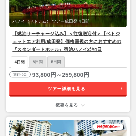
ハノイ（ベトナム） ツアー成田発 4日間
【燃油サーチャージ込み】＜往復送迎付＞【ベトジ
ェットエア利用/成田発】価格重視の方におすすめの
『スタンダードホテル』宿泊ハノイ2泊4日
5日間
6日間
4日間
93,800円～259,800円
旅行代金
ツアー詳細を見る
概要を見る