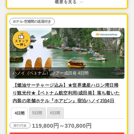
概要を見る
ホテル-空港間の送迎付き
ハノイ（ベトナム） ツアー成田発 4日間
【燃油サーチャージ込み】★世界遺産ハロン湾日帰
り観光付★【ベトナム航空利用/成田発】落ち着いた
内装の老舗ホテル『ホアビン』宿泊ハノイ2泊4日
5日間
6日間
4日間
119,800円～370,800円
旅行代金