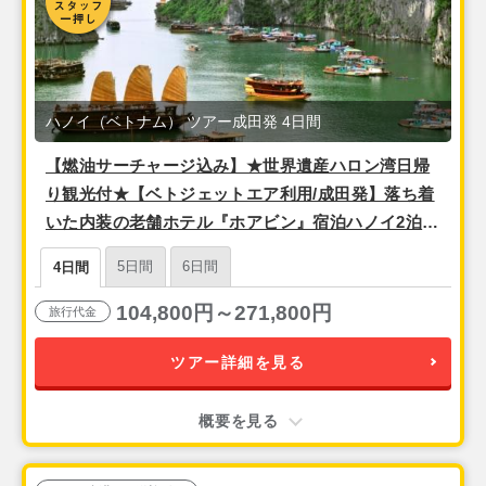
ハノイ（ベトナム） ツアー成田発 4日間
【燃油サーチャージ込み】★世界遺産ハロン湾日帰
り観光付★【ベトジェットエア利用/成田発】落ち着
いた内装の老舗ホテル『ホアビン』宿泊ハノイ2泊4
日
5日間
6日間
4日間
104,800円～271,800円
旅行代金
ツアー詳細を見る
概要を見る