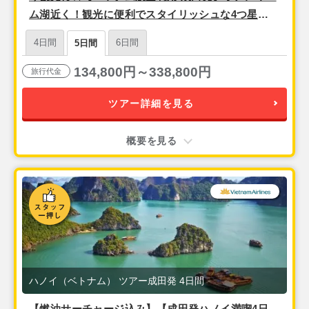
ム湖近く！観光に便利でスタイリッシュな4つ星
『ザ・チーブティック・ハノイ（スーペリアルー
4日間
6日間
5日間
ム）』宿泊ハノイ3泊5日
134,800円～338,800円
旅行代金
ツアー詳細を見る
概要を見る
ハノイ（ベトナム） ツアー成田発 4日間
【燃油サーチャージ込み】【成田発ハノイ満喫4日