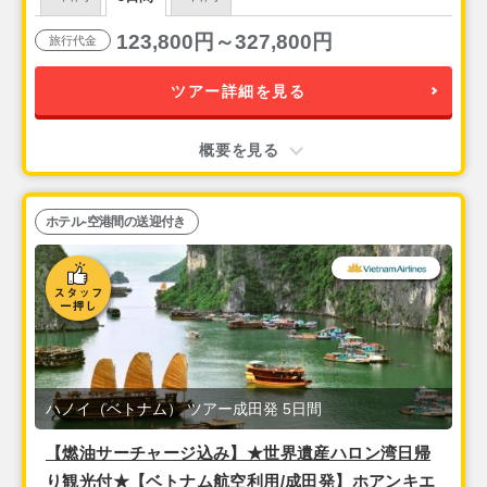
123,800円～327,800円
旅行代金
ツアー詳細を見る
概要を見る
ホテル-空港間の送迎付き
ハノイ（ベトナム） ツアー成田発 5日間
【燃油サーチャージ込み】★世界遺産ハロン湾日帰
り観光付★【ベトナム航空利用/成田発】ホアンキエ