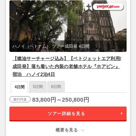
ハノイ（ベトナム） ツアー成田発 4日間
【燃油サーチャージ込み】【ベトジェットエア利用/
成田発】落ち着いた内装の老舗ホテル『ホアビン』
宿泊 ハノイ2泊4日
5日間
6日間
4日間
83,800円～250,800円
旅行代金
ツアー詳細を見る
概要を見る