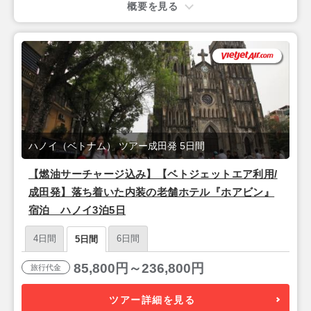
概要を見る
ハノイ（ベトナム） ツアー成田発 5日間
【燃油サーチャージ込み】【ベトジェットエア利用/
成田発】落ち着いた内装の老舗ホテル『ホアビン』
宿泊 ハノイ3泊5日
4日間
6日間
5日間
85,800円～236,800円
旅行代金
ツアー詳細を見る