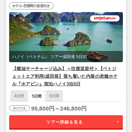
ホテル-空港間の送迎付き
ハノイ（ベトナム） ツアー成田発 5日間
【燃油サーチャージ込み】＜往復送迎付＞【ベトジ
ェットエア利用/成田発】落ち着いた内装の老舗ホテ
ル『ホアビン』宿泊ハノイ3泊5日
4日間
6日間
5日間
95,800円～246,800円
旅行代金
ツアー詳細を見る