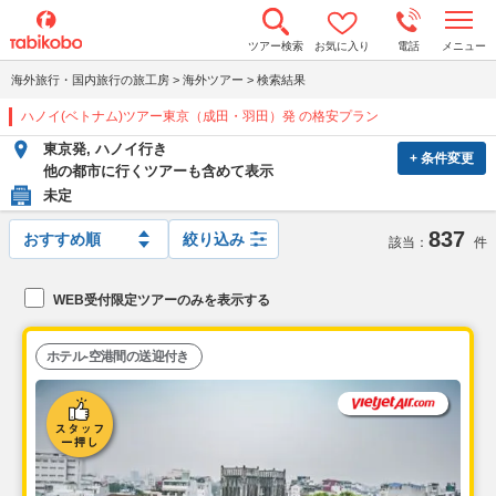
t
ツアー検索
お気に入り
電話
メニュー
o
g
海外旅行・国内旅行の旅工房
>
海外ツアー
>
検索結果
g
l
ハノイ(ベトナム)ツアー東京（成田・羽田）発 の格安プラン
e
n
東京発, ハノイ行き
a
+ 条件変更
v
他の都市に行くツアーも含めて表示
i
未定
g
a
837
t
絞り込み
該当：
件
i
o
n
WEB受付限定ツアーのみを表示する
ホテル-空港間の送迎付き