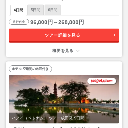
ク・ハノイ（スーペリアルーム）』宿泊ハノイ2泊4
5日間
6日間
4日間
日
96,800円～268,800円
旅行代金
ツアー詳細を見る
概要を見る
ホテル-空港間の送迎付き
ハノイ（ベトナム） ツアー成田発 5日間