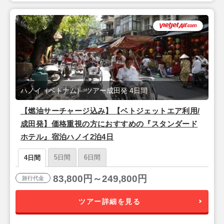
ハノイ（ベトナム） ツアー成田発 4日間
【燃油サーチャージ込み】【ベトジェットエア利用/
成田発】価格重視の方におすすめの『スタンダード
ホテル』宿泊ハノイ2泊4日
5日間
6日間
4日間
83,800円～249,800円
旅行代金
ツアー詳細を見る