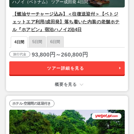
ハノイ（ベトナム） ツアー成田発 4日間
【燃油サーチャージ込み】＜往復送迎付＞【ベトジ
ェットエア利用/成田発】落ち着いた内装の老舗ホテ
ル『ホアビン』宿泊ハノイ2泊4日
5日間
6日間
4日間
93,800円～260,800円
旅行代金
ツアー詳細を見る
概要を見る
ホテル-空港間の送迎付き