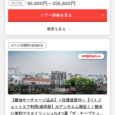
96,800円～256,800円
旅行代金
ツアー詳細を見る
概要を見る
ホテル-空港間の送迎付き
ハノイ（ベトナム） ツアー成田発 4日間
【燃油サーチャージ込み】＜往復送迎付＞【ベトジ
ェットエア利用/成田発】ホアンキエム湖近く！観光
に便利でスタイリッシュな4つ星『ザ・チーブティッ