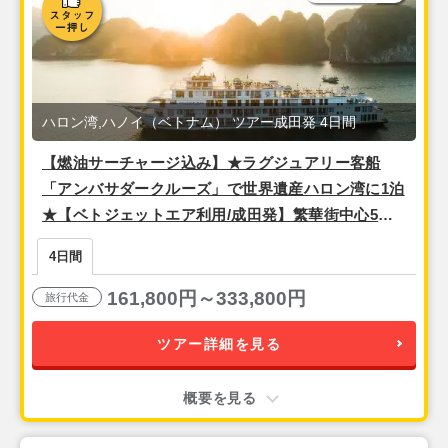
ハロン湾,ハノイ（ベトナム） ツアー成田発 4日間
【燃油サーチャージ込み】★ラグジュアリー客船
「アンバサダークルーズ」で世界遺産ハロン湾に1泊
★【ベトジェットエア利用/成田発】繁華街中心5つ
星★ベッド2台の事前確約可能！『メリアハノイ（デ
4日間
ラックスツイン）』宿泊ハノイ2泊4日
161,800円～333,800円
旅行代金
ツアー詳細を見る
概要を見る