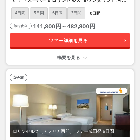
い！「スーパー 8 ロサンゼルス ダウンタウン」泊 ～
ロサンゼルス フリープラン 6泊 8日 【成田発／シン
4日間
5日間
6日間
7日間
8日間
ガポール航空利用】
141,800円～482,800円
旅行代金
ツアー詳細を見る
概要を見る
女子旅
ロサンゼルス（アメリカ西部） ツアー成田発 6日間