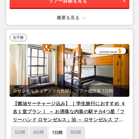
ツアー詳細を見る
概要を見る
女子旅
ロサンゼルス（アメリカ西部） ツアー成田発 7日間
【燃油サーチャージ込み】［ 学生旅行におすすめ ４
名１室プラン ］ ～ お洒落な内装の駅チカ4つ星「フ
リーハンド ロサンゼルス」泊 ～ ロサンゼルス フリ
ープラン 5泊7日間 【成田発／シンガポール航空利
5日間
6日間
8日間
7日間
用】