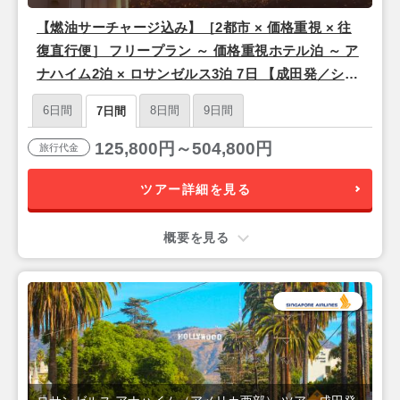
【燃油サーチャージ込み】［2都市 × 価格重視 × 往
復直行便］ フリープラン ～ 価格重視ホテル泊 ～ ア
ナハイム2泊 × ロサンゼルス3泊 7日 【成田発／シン
ガポール航空利用】
6日間
8日間
9日間
7日間
125,800円～504,800円
旅行代金
ツアー詳細を見る
概要を見る