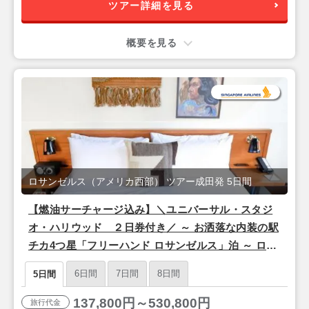
ツアー詳細を見る
概要を見る
ロサンゼルス（アメリカ西部） ツアー成田発 5日間
【燃油サーチャージ込み】＼ユニバーサル・スタジ
オ・ハリウッド ２日券付き／ ～ お洒落な内装の駅
チカ4つ星「フリーハンド ロサンゼルス」泊 ～ ロサ
ンゼルス 3泊5日間 【成田発／シンガポール航空利
6日間
7日間
8日間
5日間
用】
137,800円～530,800円
旅行代金