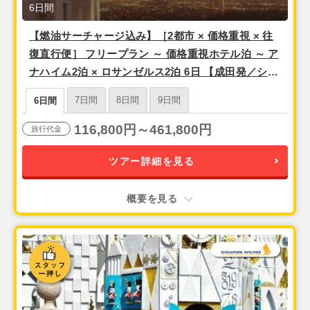
6日間
【燃油サーチャージ込み】［2都市 × 価格重視 × 往
復直行便］ フリープラン ～ 価格重視ホテル泊 ～ ア
ナハイム2泊 × ロサンゼルス2泊 6日 【成田発／シン
ガポール航空利用】
7日間
8日間
9日間
6日間
116,800円～461,800円
旅行代金
ツアー詳細を見る
概要を見る