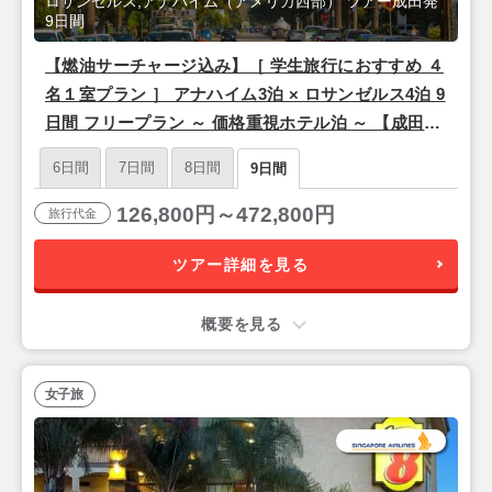
ロサンゼルス,アナハイム（アメリカ西部） ツアー成田発
9日間
【燃油サーチャージ込み】［ 学生旅行におすすめ ４
名１室プラン ］ アナハイム3泊 × ロサンゼルス4泊 9
日間 フリープラン ～ 価格重視ホテル泊 ～ 【成田発
／シンガポール航空利用】
6日間
7日間
8日間
9日間
126,800円～472,800円
旅行代金
ツアー詳細を見る
概要を見る
女子旅