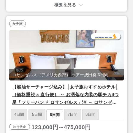
概要を見る
女子旅
ロサンゼルス（アメリカ西部） ツアー成田発 6日間
【燃油サーチャージ込み】│女子旅おすすめホテル│
［価格重視 × 直行便］ ～ お洒落な内装の駅チカ4つ
星「フリーハンド ロサンゼルス」泊 ～ ロサンゼル
ス フリープラン 4泊 6日 【成田発／シンガポール航
4日間
5日間
7日間
8日間
6日間
空利用】
123,000円～475,000円
旅行代金