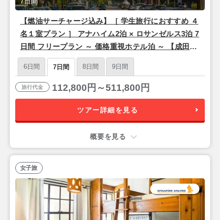
7日間
【燃油サーチャージ込み】［ 学生旅行におすすめ ４
名１室プラン ］ アナハイム2泊 × ロサンゼルス3泊 7
日間 フリープラン ～ 価格重視ホテル泊 ～ 【成田発
／シンガポール航空利用】
6日間
8日間
9日間
7日間
112,800円～511,800円
旅行代金
ツアー詳細を見る
概要を見る
女子旅