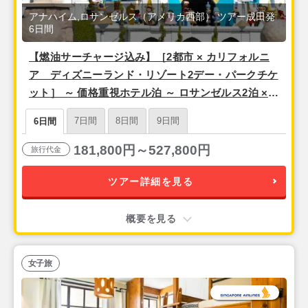
アナハイム,ロサンゼルス（アメリカ西部） ツアー成田発
6日間
【燃油サーチャージ込み】［2都市 × カリフォルニ
ア ディズニーランド・リゾート2デー・パークチケ
ット］ ～ 価格重視ホテル泊 ～ ロサンゼルス2泊 ×
アナハイム2泊 6日 【成田発／シンガポール航空利
7日間
8日間
9日間
6日間
用】
181,800円～527,800円
旅行代金
ツアー詳細を見る
概要を見る
女子旅