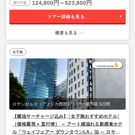
124,800円～523,800円
旅行代金
ツアー詳細を見る
概要を見る
女子旅
ロサンゼルス（アメリカ西部） ツアー成田発 5日間
【燃油サーチャージ込み】│女子旅おすすめホテル│
［価格重視 × 直行便］ ～ アート感溢れる新感覚ホテ
ル「ウェイフェアー ダウンタウンLA」泊 ～ ロサン