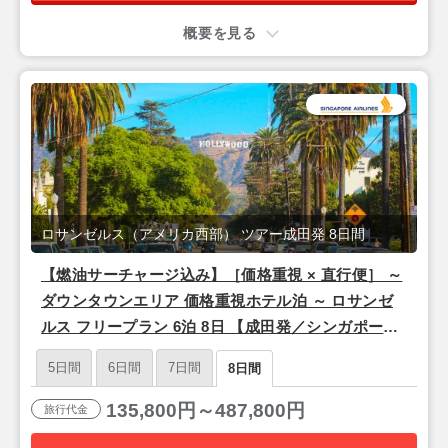
概要を見る
ロサンゼルス（アメリカ西部） ツアー成田発 8日間
【燃油サーチャージ込み】［価格重視 × 直行便］ ～
ダウンタウンエリア 価格重視ホテル泊 ～ ロサンゼ
ルス フリープラン 6泊 8日 【成田発／シンガポール
航空利用】
5日間
6日間
7日間
8日間
135,800円～487,800円
旅行代金