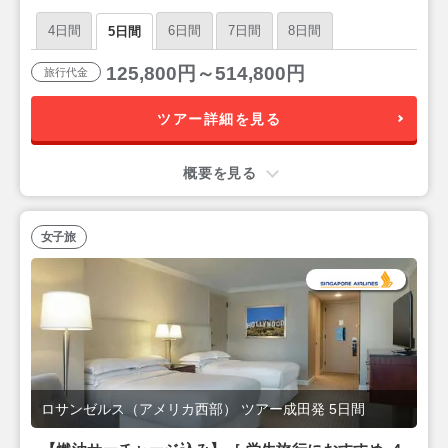
ゼルス フリープラン 3泊 5日 【成田発／シンガポー
4日間
6日間
7日間
8日間
5日間
ル航空利用】
125,800円～514,800円
旅行代金
ツアー詳細を見る
概要を見る
女子旅
ロサンゼルス（アメリカ西部） ツアー成田発 5日間