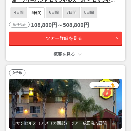
星「フリーハンド ロサンゼルス」泊 ～ ロサンゼル
ス フリープラン 3泊 5日 【成田発／シンガポール航
4日間
6日間
7日間
8日間
5日間
空利用】
108,800円～508,800円
旅行代金
ツアー詳細を見る
概要を見る
女子旅
ロサンゼルス（アメリカ西部） ツアー成田発 5日間