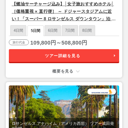
【燃油サーチャージ込み】│女子旅おすすめホテル│
［価格重視 × 直行便］ ～ ドジャースタジアムに近
い！「スーパー 8 ロサンゼルス ダウンタウン」泊 ～
ロサンゼルス フリープラン 3泊 5日 【成田発／シン
4日間
6日間
7日間
8日間
5日間
ガポール航空利用】
109,800円～508,800円
旅行代金
ツアー詳細を見る
概要を見る
ロサンゼルス,アナハイム（アメリカ西部） ツアー成田発