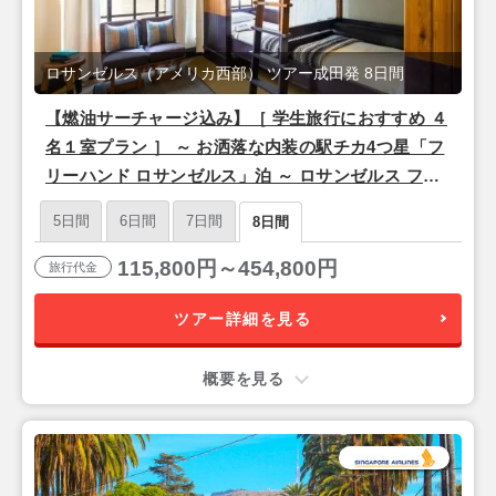
ロサンゼルス（アメリカ西部） ツアー成田発 8日間
【燃油サーチャージ込み】［ 学生旅行におすすめ ４
名１室プラン ］ ～ お洒落な内装の駅チカ4つ星「フ
リーハンド ロサンゼルス」泊 ～ ロサンゼルス フリ
ープラン 6泊8日間 【成田発／シンガポール航空利
5日間
6日間
7日間
8日間
用】
115,800円～454,800円
旅行代金
ツアー詳細を見る
概要を見る