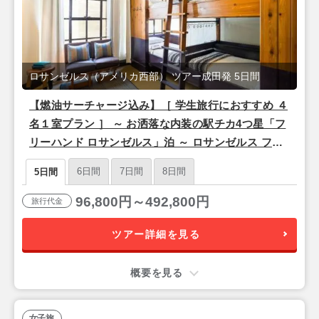
ロサンゼルス（アメリカ西部） ツアー成田発 5日間
【燃油サーチャージ込み】［ 学生旅行におすすめ ４
名１室プラン ］ ～ お洒落な内装の駅チカ4つ星「フ
リーハンド ロサンゼルス」泊 ～ ロサンゼルス フリ
ープラン 3泊5日間 【成田発／シンガポール航空利
6日間
7日間
8日間
5日間
用】
96,800円～492,800円
旅行代金
ツアー詳細を見る
概要を見る
女子旅