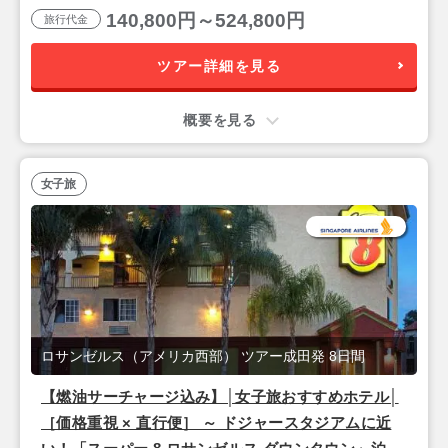
140,800円～524,800円
旅行代金
ツアー詳細を見る
概要を見る
女子旅
ロサンゼルス（アメリカ西部） ツアー成田発 8日間
【燃油サーチャージ込み】│女子旅おすすめホテル│
［価格重視 × 直行便］ ～ ドジャースタジアムに近