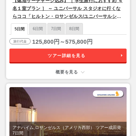
【燃油サーチャージ込み】［ 学生旅行におすすめ ４
名１室プラン ］ ～ ユニバーサル スタジオに行くな
らココ「ヒルトン・ロサンゼルス/ユニバーサルシテ
ィ」泊 ～ ロサンゼルス フリープラン 3泊5日間 【成
6日間
7日間
8日間
5日間
田発／シンガポール航空利用】
125,800円～575,800円
旅行代金
ツアー詳細を見る
概要を見る
アナハイム,ロサンゼルス（アメリカ西部） ツアー成田発
7日間