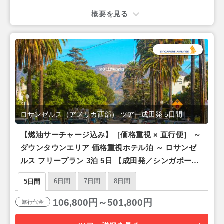
概要を見る
ロサンゼルス（アメリカ西部） ツアー成田発 5日間
【燃油サーチャージ込み】［価格重視 × 直行便］ ～
ダウンタウンエリア 価格重視ホテル泊 ～ ロサンゼ
ルス フリープラン 3泊 5日 【成田発／シンガポール
航空利用】
6日間
7日間
8日間
5日間
106,800円～501,800円
旅行代金