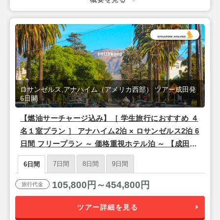
ロサンゼルス,アナハイム（アメリカ西部） ツアー成田発
6日間
【燃油サーチャージ込み】［ 学生旅行におすすめ ４
名１室プラン ］ アナハイム2泊 × ロサンゼルス2泊 6
日間 フリープラン ～ 価格重視ホテル泊 ～ 【成田発
／シンガポール航空利用】
7日間
8日間
9日間
6日間
105,800円～454,800円
旅行代金
ツアー詳細を見る