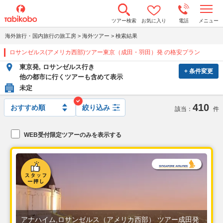
t
ツアー検索
お気に入り
電話
メニュー
o
g
海外旅行・国内旅行の旅工房
>
海外ツアー
>
検索結果
g
l
ロサンゼルス(アメリカ西部)ツアー東京（成田・羽田）発 の格安プラン
e
n
東京発, ロサンゼルス行き
a
+ 条件変更
v
他の都市に行くツアーも含めて表示
i
未定
g
a
410
t
絞り込み
該当：
件
i
o
n
WEB受付限定ツアーのみを表示する
アナハイム,ロサンゼルス（アメリカ西部） ツアー成田発