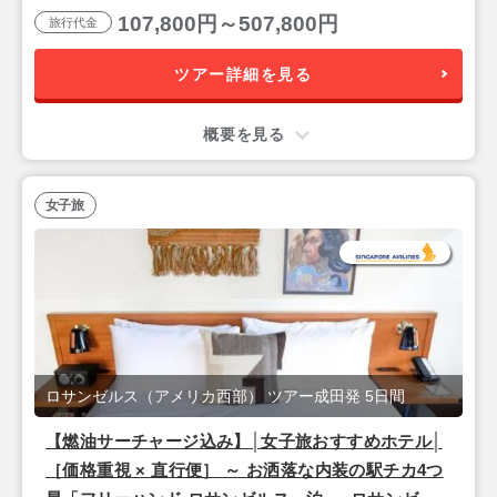
107,800円～507,800円
旅行代金
ツアー詳細を見る
概要を見る
女子旅
ロサンゼルス（アメリカ西部） ツアー成田発 5日間
【燃油サーチャージ込み】│女子旅おすすめホテル│
［価格重視 × 直行便］ ～ お洒落な内装の駅チカ4つ