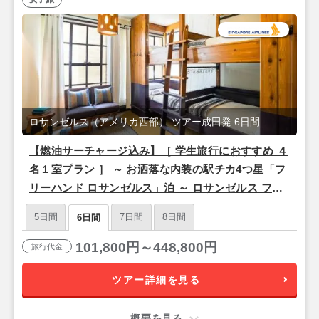
ロサンゼルス（アメリカ西部） ツアー成田発 6日間
【燃油サーチャージ込み】［ 学生旅行におすすめ ４
名１室プラン ］ ～ お洒落な内装の駅チカ4つ星「フ
リーハンド ロサンゼルス」泊 ～ ロサンゼルス フリ
ープラン 4泊6日間 【成田発／シンガポール航空利
5日間
7日間
8日間
6日間
用】
101,800円～448,800円
旅行代金
ツアー詳細を見る
概要を見る