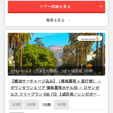
ツアー詳細を見る
概要を見る
ロサンゼルス（アメリカ西部） ツアー成田発 7日間
【燃油サーチャージ込み】［価格重視 × 直行便］ ～
ダウンタウンエリア 価格重視ホテル泊 ～ ロサンゼ
ルス フリープラン 5泊 7日 【成田発／シンガポール
航空利用】
5日間
6日間
8日間
7日間