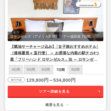
ロサンゼルス（アメリカ西部） ツアー成田発 7日間
【燃油サーチャージ込み】│女子旅おすすめホテル│
［価格重視 × 直行便］ ～ お洒落な内装の駅チカ4つ
星「フリーハンド ロサンゼルス」泊 ～ ロサンゼル
ス フリープラン 5泊 7日 【成田発／シンガポール航
4日間
5日間
6日間
8日間
7日間
空利用】
129,800円～534,800円
旅行代金
ツアー詳細を見る
概要を見る