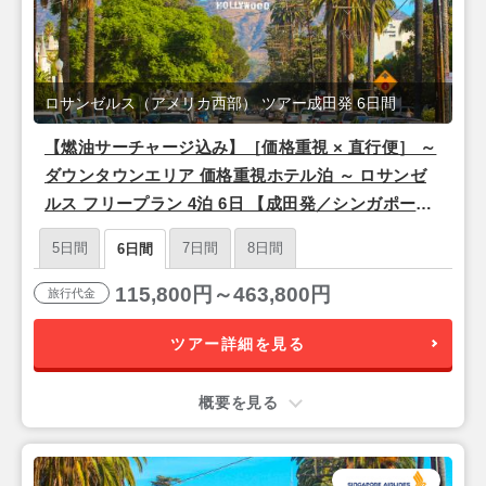
ロサンゼルス（アメリカ西部） ツアー成田発 6日間
【燃油サーチャージ込み】［価格重視 × 直行便］ ～
ダウンタウンエリア 価格重視ホテル泊 ～ ロサンゼ
ルス フリープラン 4泊 6日 【成田発／シンガポール
航空利用】
5日間
7日間
8日間
6日間
115,800円～463,800円
旅行代金
ツアー詳細を見る
概要を見る