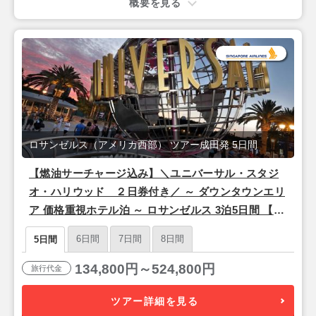
概要を見る
ロサンゼルス（アメリカ西部） ツアー成田発 5日間
【燃油サーチャージ込み】＼ユニバーサル・スタジ
オ・ハリウッド ２日券付き／ ～ ダウンタウンエリ
ア 価格重視ホテル泊 ～ ロサンゼルス 3泊5日間 【成
田発／シンガポール航空利用】
6日間
7日間
8日間
5日間
134,800円～524,800円
旅行代金
ツアー詳細を見る