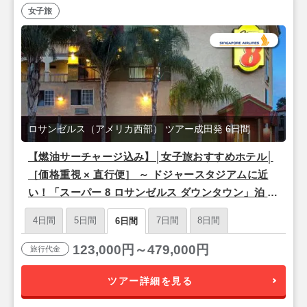
女子旅
ロサンゼルス（アメリカ西部） ツアー成田発 6日間
【燃油サーチャージ込み】│女子旅おすすめホテル│
［価格重視 × 直行便］ ～ ドジャースタジアムに近
い！「スーパー 8 ロサンゼルス ダウンタウン」泊 ～
ロサンゼルス フリープラン 4泊 6日 【成田発／シン
4日間
5日間
7日間
8日間
6日間
ガポール航空利用】
123,000円～479,000円
旅行代金
ツアー詳細を見る