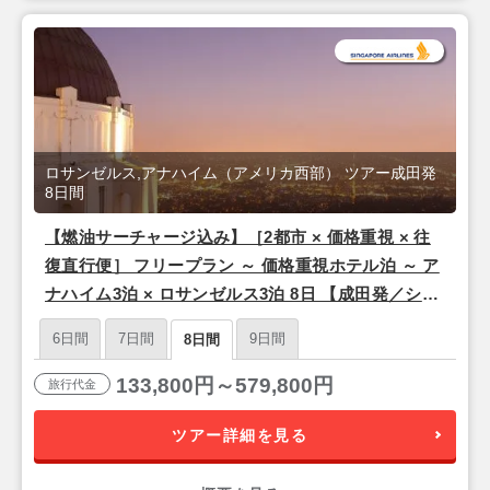
ロサンゼルス,アナハイム（アメリカ西部） ツアー成田発
8日間
【燃油サーチャージ込み】［2都市 × 価格重視 × 往
復直行便］ フリープラン ～ 価格重視ホテル泊 ～ ア
ナハイム3泊 × ロサンゼルス3泊 8日 【成田発／シン
ガポール航空利用】
6日間
7日間
9日間
8日間
133,800円～579,800円
旅行代金
ツアー詳細を見る