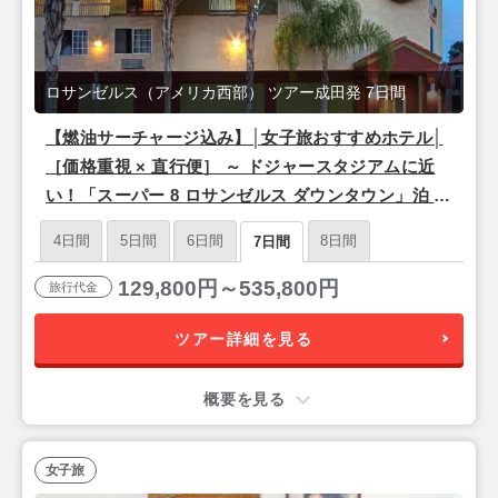
ロサンゼルス（アメリカ西部） ツアー成田発 7日間
【燃油サーチャージ込み】│女子旅おすすめホテル│
［価格重視 × 直行便］ ～ ドジャースタジアムに近
い！「スーパー 8 ロサンゼルス ダウンタウン」泊 ～
ロサンゼルス フリープラン 5泊 7日 【成田発／シン
4日間
5日間
6日間
8日間
7日間
ガポール航空利用】
129,800円～535,800円
旅行代金
ツアー詳細を見る
概要を見る
女子旅