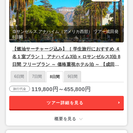
ロサンゼルス,アナハイム（アメリカ西部） ツアー成田発
8日間
【燃油サーチャージ込み】［ 学生旅行におすすめ ４
名１室プラン ］ アナハイム3泊 × ロサンゼルス3泊 8
日間 フリープラン ～ 価格重視ホテル泊 ～ 【成田発
／シンガポール航空利用】
6日間
7日間
9日間
8日間
119,800円～455,800円
旅行代金
ツアー詳細を見る
概要を見る