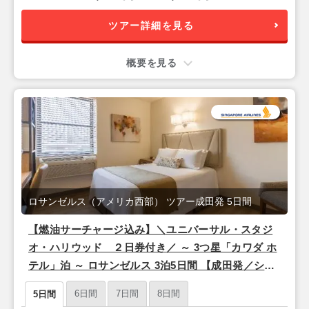
ツアー詳細を見る
概要を見る
ロサンゼルス（アメリカ西部） ツアー成田発 5日間
【燃油サーチャージ込み】＼ユニバーサル・スタジ
オ・ハリウッド ２日券付き／ ～ 3つ星「カワダ ホ
テル」泊 ～ ロサンゼルス 3泊5日間 【成田発／シン
ガポール航空利用】
6日間
7日間
8日間
5日間