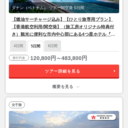
ダナン（ベトナム） ツアー関空発 5日間
【燃油サーチャージ込み】【ひとり旅専用プラン】
【香港航空利用/関空発】（旅工房オリジナル特典付
き）観光に便利な市内中心部にある4つ星ホテル『ダ
ナンラクステリーホテル』滞在 ダナン3泊5日
4日間
6日間
5日間
120,800円～483,800円
旅行代金
ツアー詳細を見る
概要を見る
女子旅