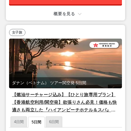
概要を見る
女子旅
ダナン（ベトナム） ツアー関空発 5日間
【燃油サーチャージ込み】【ひとり旅専用プラン】
【香港航空利用/関空発】欲張りさん必見！価格も快
適さも両立した『ハイアンビーチホテル＆スパ』滞
在 ダナン3泊5日
4日間
6日間
5日間