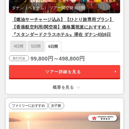
ダナン（ベトナム） ツアー関空発 6日間
【燃油サーチャージ込み】【ひとり旅専用プラン】
【香港航空利用/関空発】価格重視派におすすめ！
『スタンダードクラスホテル』滞在 ダナン4泊6日
4日間
5日間
6日間
99,800円～498,800円
旅行代金
ツアー詳細を見る
概要を見る
ファミリーにおすすめ
女子旅