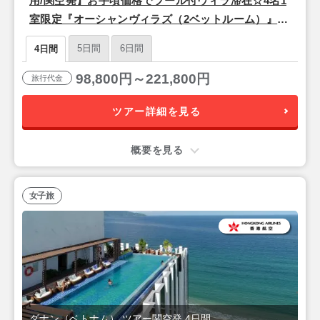
用/関空発】お手頃価格でプール付ヴィラ滞在☆4名1
室限定『オーシャンヴィラズ（2ベットルーム）』宿
泊ダナン2泊4日
5日間
6日間
4日間
98,800円～221,800円
旅行代金
ツアー詳細を見る
概要を見る
女子旅
ダナン（ベトナム） ツアー関空発 4日間