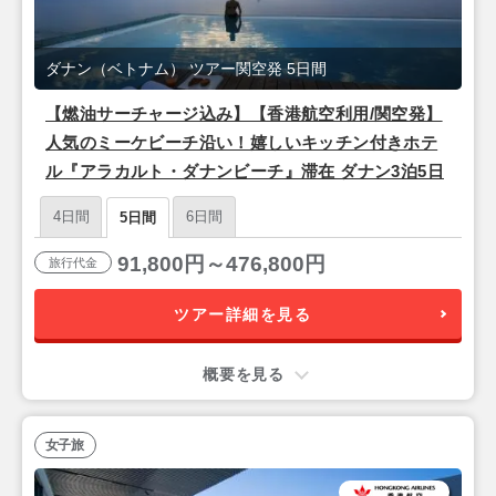
ダナン（ベトナム） ツアー関空発 5日間
【燃油サーチャージ込み】【香港航空利用/関空発】
人気のミーケビーチ沿い！嬉しいキッチン付きホテ
ル『アラカルト・ダナンビーチ』滞在 ダナン3泊5日
4日間
6日間
5日間
91,800円～476,800円
旅行代金
ツアー詳細を見る
概要を見る
女子旅