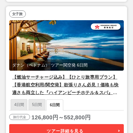
女子旅
ダナン（ベトナム） ツアー関空発 6日間
【燃油サーチャージ込み】【ひとり旅専用プラン】
【香港航空利用/関空発】欲張りさん必見！価格も快
適さも両立した『ハイアンビーチホテル＆スパ』滞
在 ダナン4泊6日
4日間
5日間
6日間
126,800円～552,800円
旅行代金
ツアー詳細を見る