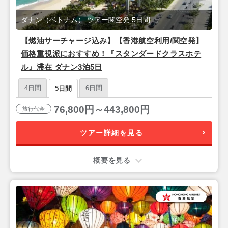
ダナン（ベトナム） ツアー関空発 5日間
【燃油サーチャージ込み】【香港航空利用/関空発】
価格重視派におすすめ！『スタンダードクラスホテ
ル』滞在 ダナン3泊5日
4日間
6日間
5日間
76,800円～443,800円
旅行代金
ツアー詳細を見る
概要を見る