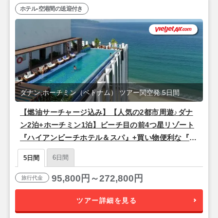
ホテル-空港間の送迎付き
ダナン,ホーチミン（ベトナム） ツアー関空発 5日間
【燃油サーチャージ込み】【人気の2都市周遊♪ダナ
ン2泊+ホーチミン1泊】ビーチ目の前4つ星リゾート
『ハイアンビーチホテル＆スパ』+買い物便利な『サ
イゴンホテル（デラックスルーム）』泊 ベトジェ
6日間
5日間
ットエア利用/関空発 3泊5日間
95,800円～272,800円
旅行代金
ツアー詳細を見る