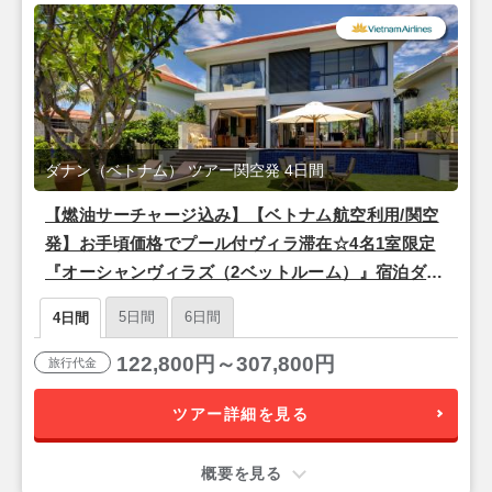
ダナン（ベトナム） ツアー関空発 4日間
【燃油サーチャージ込み】【ベトナム航空利用/関空
発】お手頃価格でプール付ヴィラ滞在☆4名1室限定
『オーシャンヴィラズ（2ベットルーム）』宿泊ダナ
ン2泊4日
5日間
6日間
4日間
122,800円～307,800円
旅行代金
ツアー詳細を見る
概要を見る