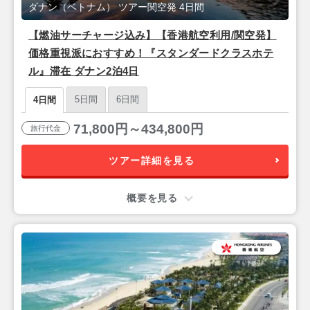
ダナン（ベトナム） ツアー関空発 4日間
【燃油サーチャージ込み】【香港航空利用/関空発】
価格重視派におすすめ！『スタンダードクラスホテ
ル』滞在 ダナン2泊4日
5日間
6日間
4日間
71,800円～434,800円
旅行代金
ツアー詳細を見る
概要を見る