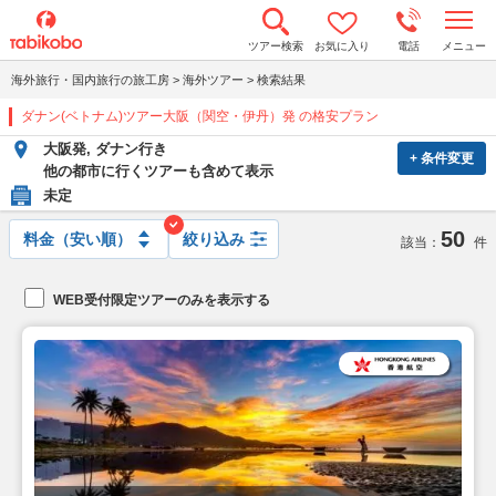
t
ツアー検索
お気に入り
電話
メニュー
o
g
海外旅行・国内旅行の旅工房
>
海外ツアー
>
検索結果
g
l
ダナン(ベトナム)ツアー大阪（関空・伊丹）発 の格安プラン
e
n
大阪発, ダナン行き
a
+ 条件変更
v
他の都市に行くツアーも含めて表示
i
未定
g
a
50
t
絞り込み
該当：
件
i
o
n
WEB受付限定ツアーのみを表示する