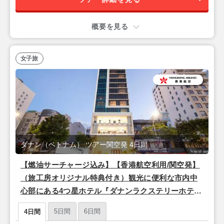
概要を見る
女子旅
ダナン（ベトナム） ツアー関空発 4日間
【燃油サーチャージ込み】【香港航空利用/関空発】
（旅工房オリジナル特典付き）観光に便利な市内中
心部にある4つ星ホテル『ダナンラクステリーホテ
ル』滞在 ダナン2泊4日
5日間
6日間
4日間