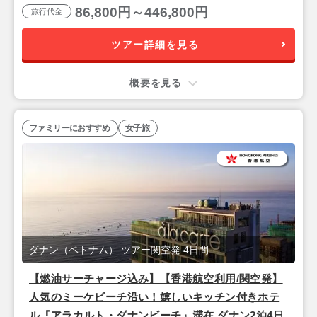
86,800円～446,800円
旅行代金
ツアー詳細を見る
概要を見る
ファミリーにおすすめ
女子旅
ダナン（ベトナム） ツアー関空発 4日間
【燃油サーチャージ込み】【香港航空利用/関空発】
人気のミーケビーチ沿い！嬉しいキッチン付きホテ
ル『アラカルト・ダナンビーチ』滞在 ダナン2泊4日