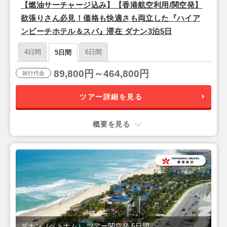
【燃油サーチャージ込み】【香港航空利用/関空発】
欲張りさん必見！価格も快適さも両立した『ハイア
ンビーチホテル＆スパ』滞在 ダナン3泊5日
4日間
6日間
5日間
89,800円～464,800円
旅行代金
ツアー詳細を見る
概要を見る
ダナン（ベトナム） ツアー関空発 5日間