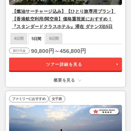
【燃油サーチャージ込み】【ひとり旅専用プラン】
【香港航空利用/関空発】価格重視派におすすめ！
『スタンダードクラスホテル』滞在 ダナン3泊5日
4日間
6日間
5日間
90,800円～456,800円
旅行代金
ツアー詳細を見る
概要を見る
ファミリーにおすすめ
女子旅