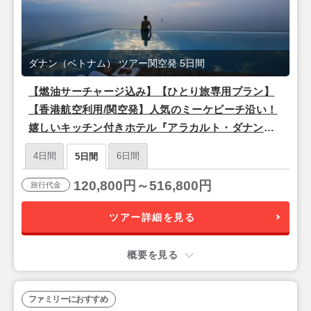
ダナン（ベトナム） ツアー関空発 5日間
【燃油サーチャージ込み】【ひとり旅専用プラン】
【香港航空利用/関空発】人気のミーケビーチ沿い！
嬉しいキッチン付きホテル『アラカルト・ダナンビ
ーチ』滞在 ダナン3泊5日
4日間
6日間
5日間
120,800円～516,800円
旅行代金
ツアー詳細を見る
概要を見る
ファミリーにおすすめ