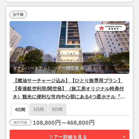
女子旅
ダナン（ベトナム） ツアー関空発 4日間
【燃油サーチャージ込み】【ひとり旅専用プラン】
【香港航空利用/関空発】（旅工房オリジナル特典付
き）観光に便利な市内中心部にある4つ星ホテル『ダ
ナンラクステリーホテル』滞在 ダナン2泊4日
5日間
6日間
4日間
108,800円～468,800円
旅行代金
ツアー詳細を見る