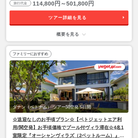
114,800円～501,800円
旅行代金
ツアー詳細を見る
概要を見る
ファミリーにおすすめ
ダナン（ベトナム） ツアー関空発 5日間
☆送迎なしのお手頃プラン☆【ベトジェットエア利
用/関空発】お手頃価格でプール付ヴィラ滞在☆4名1
室限定『オーシャンヴィラズ（2ベットルーム）』宿