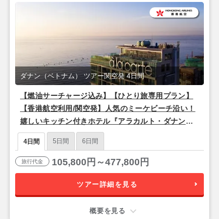
ダナン（ベトナム） ツアー関空発 4日間
【燃油サーチャージ込み】【ひとり旅専用プラン】
【香港航空利用/関空発】人気のミーケビーチ沿い！
嬉しいキッチン付きホテル『アラカルト・ダナンビ
ーチ』滞在 ダナン2泊4日
5日間
6日間
4日間
105,800円～477,800円
旅行代金
ツアー詳細を見る
概要を見る