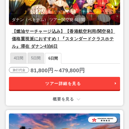
ダナン（ベトナム） ツアー関空発 6日間
【燃油サーチャージ込み】【香港航空利用/関空発】
価格重視派におすすめ！『スタンダードクラスホテ
ル』滞在 ダナン4泊6日
4日間
5日間
6日間
81,800円～479,800円
旅行代金
ツアー詳細を見る
概要を見る