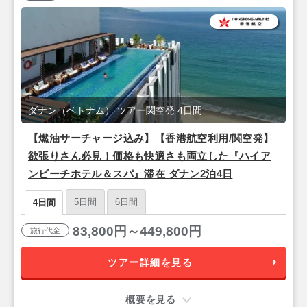
ダナン（ベトナム） ツアー関空発 4日間
【燃油サーチャージ込み】【香港航空利用/関空発】
欲張りさん必見！価格も快適さも両立した『ハイア
ンビーチホテル＆スパ』滞在 ダナン2泊4日
5日間
6日間
4日間
83,800円～449,800円
旅行代金
ツアー詳細を見る
概要を見る