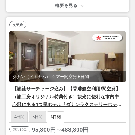
概要を見る
女子旅
ダナン（ベトナム） ツアー関空発 6日間
【燃油サーチャージ込み】【香港航空利用/関空発】
（旅工房オリジナル特典付き）観光に便利な市内中
心部にある4つ星ホテル『ダナンラクステリーホテ
ル』滞在 ダナン4泊6日
4日間
5日間
6日間
95,800円～488,800円
旅行代金