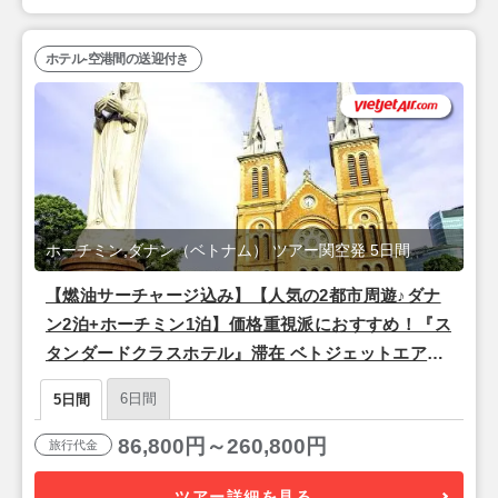
ホテル-空港間の送迎付き
ホーチミン,ダナン（ベトナム） ツアー関空発 5日間
【燃油サーチャージ込み】【人気の2都市周遊♪ダナ
ン2泊+ホーチミン1泊】価格重視派におすすめ！『ス
タンダードクラスホテル』滞在 ベトジェットエア利
用/関空発 3泊5日間
6日間
5日間
86,800円～260,800円
旅行代金
ツアー詳細を見る