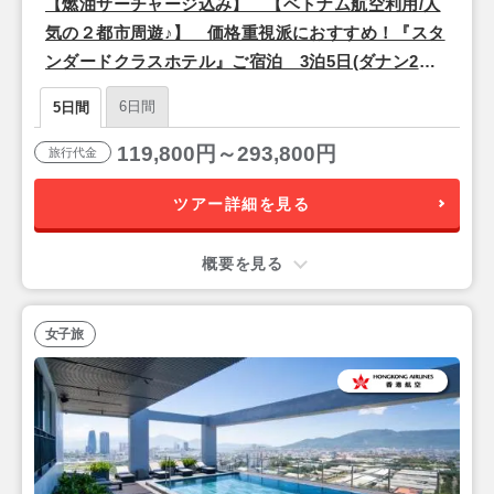
【燃油サーチャージ込み】 【ベトナム航空利用/人
気の２都市周遊♪】 価格重視派におすすめ！『スタ
ンダードクラスホテル』ご宿泊 3泊5日(ダナン2泊
+ホーチミン1泊)
6日間
5日間
119,800円～293,800円
旅行代金
ツアー詳細を見る
概要を見る
女子旅