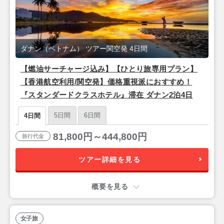
ダナン（ベトナム） ツアー関空発 4日間
【燃油サーチャージ込み】【ひとり旅専用プラン】
【香港航空利用/関空発】価格重視派におすすめ！
『スタンダードクラスホテル』滞在 ダナン2泊4日
5日間
6日間
4日間
81,800円～444,800円
旅行代金
ツアー詳細を見る
概要を見る
女子旅