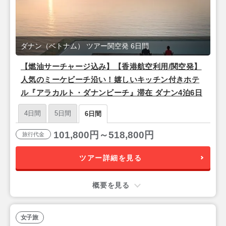
ダナン（ベトナム） ツアー関空発 6日間
【燃油サーチャージ込み】【香港航空利用/関空発】
人気のミーケビーチ沿い！嬉しいキッチン付きホテ
ル『アラカルト・ダナンビーチ』滞在 ダナン4泊6日
4日間
5日間
6日間
101,800円～518,800円
旅行代金
ツアー詳細を見る
概要を見る
女子旅