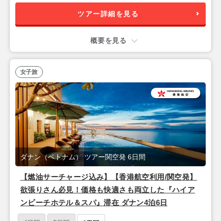
ツアー詳細を見る
概要を見る
女子旅
ダナン（ベトナム） ツアー関空発 6日間
【燃油サーチャージ込み】【香港航空利用/関空発】
欲張りさん必見！価格も快適さも両立した『ハイア
ンビーチホテル＆スパ』滞在 ダナン4泊6日