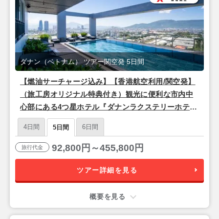
ダナン（ベトナム） ツアー関空発 5日間
【燃油サーチャージ込み】【香港航空利用/関空発】
（旅工房オリジナル特典付き）観光に便利な市内中
心部にある4つ星ホテル『ダナンラクステリーホテ
ル』滞在 ダナン3泊5日
4日間
6日間
5日間
92,800円～455,800円
旅行代金
ツアー詳細を見る
概要を見る