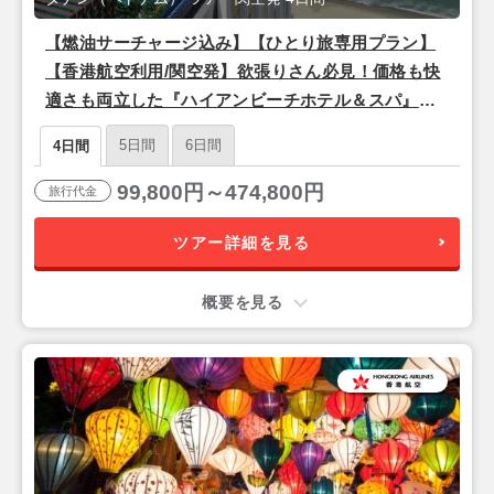
【燃油サーチャージ込み】【ひとり旅専用プラン】
【香港航空利用/関空発】欲張りさん必見！価格も快
適さも両立した『ハイアンビーチホテル＆スパ』滞
在 ダナン2泊4日
5日間
6日間
4日間
99,800円～474,800円
旅行代金
ツアー詳細を見る
概要を見る