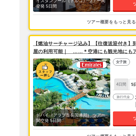
イスタンブール（トルコ） ツアー関
空発 5日間
ツアー概要をもっと見る
【燃油サーチャージ込み】【往復送迎付き】
屋の利用可能｜ ……＊空港にも観光地にもア
ト『グランドハイアット(Grand Room指定
女子旅
直行便！】ドバイ5日間
4日間
5
旅行代金
ドバイ（アラブ首長国連邦） ツアー
関空発 5日間