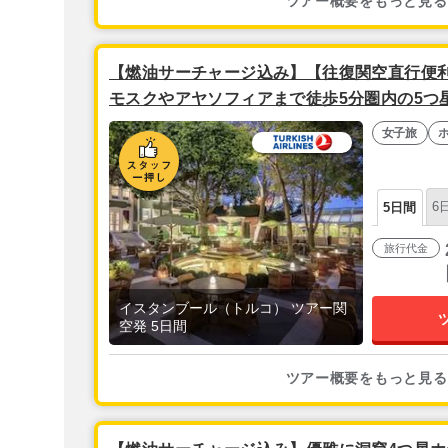
ツアー概要をもっと見る
【燃油サーチャージ込み】【往復関空直行便利
モスクやアヤソフィアまで徒歩5分圏内の5つ
ア マンションズ】宿泊●◯ │安心の往復空港送
女子旅
スタンブール2泊5日
6
5日間
旅行代金
イスタンブール（トルコ） ツアー関
空発 5日間
ツアー概要をもっと見る