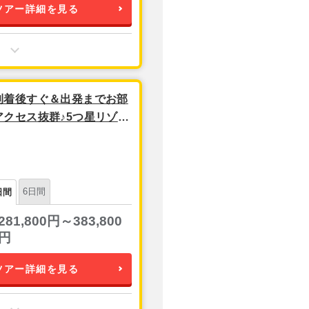
ツアー詳細を見る
到着後すぐ＆出発までお部
クセス抜群♪5つ星リゾー
)』宿泊＊…… 【関空夜発/
6日間
日間
281,800円～383,800
円
ツアー詳細を見る