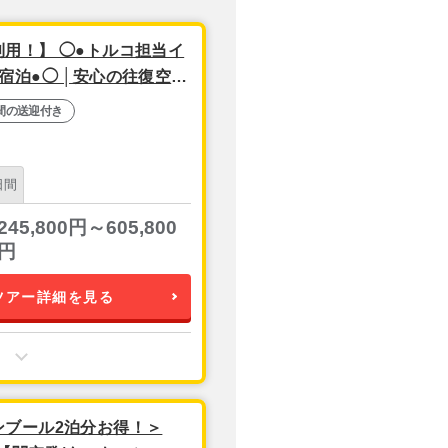
用！】 ◯●トルコ担当イ
宿泊●◯ │安心の往復空港
日
間の送迎付き
日間
245,800円～605,800
円
ツアー詳細を見る
ンブール2泊分お得！＞