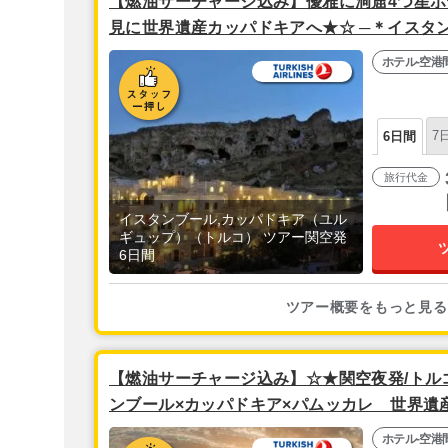
【燃油サーチャージ込み】優雅に洞窟4つ星ホ
見に世界遺産カッパドキアへ★☆ ─＊イスタ
遊ツアー＊─ │安心の往復空港送迎付き フリー
ホテル-空港
空直行便利用】
7
6日間
旅行代金
イスタンブール,カッパドキア（ユル
ギュップ）（トルコ） ツアー関空発
6日間
ツアー概要をもっと見る
【燃油サーチャージ込み】☆★関空夜発/トル
ンブール×カッパドキア×パムッカレ 世界遺
送迎付き』5泊8日
ホテル-空港