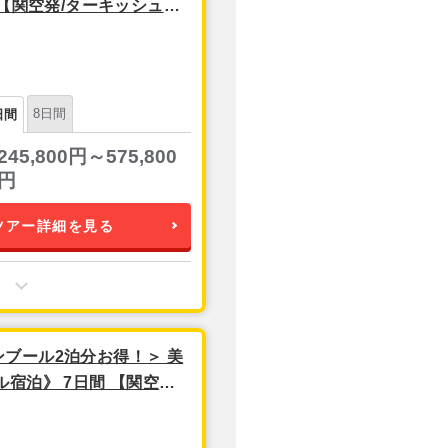
 【関空発/ターキッシュエ
8日間
日間
245,800円～575,800
円
ツアー詳細を見る
ブール2泊分お得！＞ 美
宿泊》 7日間 【関空発/