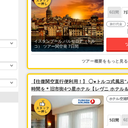
6日間
7
旅行代金
イスタンブール,バルセロナ（トル
コ） ツアー関空発 7日間
ツアー概要をもっと見る
【往復関空直行便利用！】 ◯●トルコ式風呂“
時間を＊旧市街4つ星ホテル【レヴニ ホテル＆
往復空港送迎付き フリープラン│ イスタンブ
ホテル-空港
6
5日間