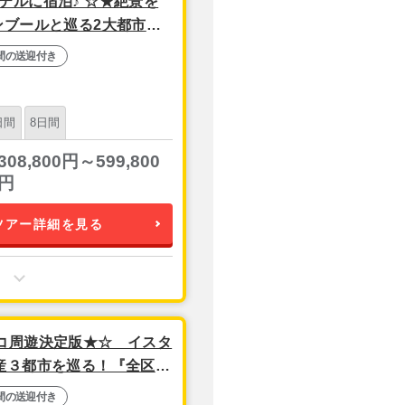
テルに宿泊♪ ☆★絶景を
ンブールと巡る2大都市周
プラン│ 3泊6日 【復路関
間の送迎付き
日間
8日間
308,800円～599,800
円
ツアー詳細を見る
コ周遊決定版★☆ イスタ
産３都市を巡る！『全区間
間の送迎付き