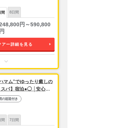
8日間
日間
248,800円～590,800
円
ツアー詳細を見る
ハマム”でゆったり癒しの
スパ】宿泊●◯ │安心の
ール2泊5日
間の送迎付き
日間
7日間