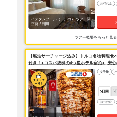
旅行代金
イスタンブール（トルコ） ツアー関
空発 5日間
ツアー概要をもっと見る
【燃油サーチャージ込み】トルコ名物料理食
付き！●コスパ抜群の4つ星ホテル宿泊●│安心
ープラン│5日間【往復関空直行便利用！】
女子旅
6
5日間
旅行代金