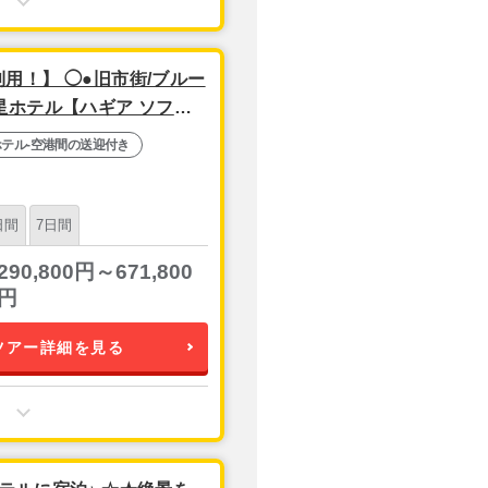
用！】 ◯●旧市街/ブルー
星ホテル【ハギア ソフィ
迎付き フリープラン│ イ
ホテル-空港間の送迎付き
日間
7日間
290,800円～671,800
円
ツアー詳細を見る