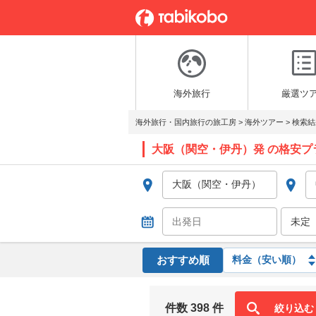
海外旅行
厳選ツ
海外旅行・国内旅行の旅工房
>
海外ツアー
>
検索結
大阪（関空・伊丹）発 の格安プ
おすすめ順
件数 398 件
絞り込む