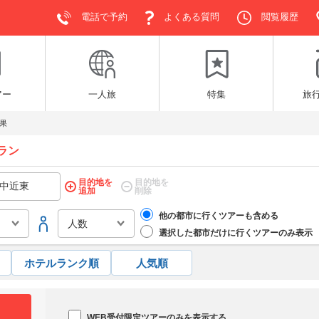
電話で予約
よくある質問
閲覧履歴
アー
一人旅
特集
旅
果
ラン
目的地を
目的地を
追加
削除
他の都市に行くツアーも含める
選択した都市だけに行くツアーのみ表示
ホテルランク順
人気順
WEB受付限定ツアーのみを表示する