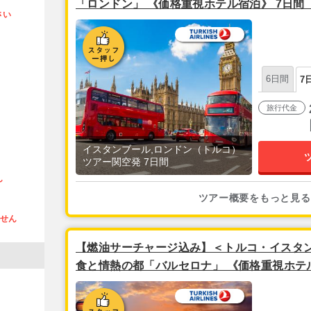
「ロンドン」 《価格重視ホテル宿泊》 7日間
さい
アラインズ利用】
6日間
7
旅行代金
イスタンブール,ロンドン（トルコ）
ツアー関空発 7日間
ん
ツアー概要をもっと見る
ません
【燃油サーチャージ込み】＜トルコ・イスタン
食と情熱の都「バルセロナ」 《価格重視ホテル
ターキッシュエアラインズ利用】