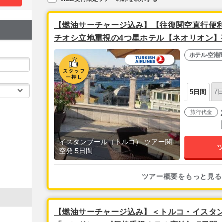
【燃油サーチャージ込み】【往復関空直行便利
チオシ立地重視の4つ星ホテル【ネオリオン】
送迎付き フリープラン│ イスタンブール2泊5
ホテル-空港
7
5日間
旅行代金
イスタンブール（トルコ） ツアー関
空発 5日間
ツアー概要をもっと見る
【燃油サーチャージ込み】＜トルコ・イスタ