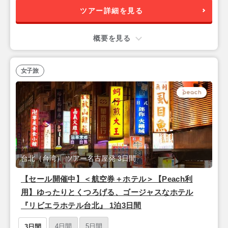
ツアー詳細を見る
概要を見る
女子旅
台北（台湾） ツアー名古屋発 3日間
【セール開催中】＜航空券＋ホテル＞【Peach利
用】ゆったりとくつろげる、ゴージャスなホテル
『リビエラホテル台北』 1泊3日間
4日間
5日間
3日間