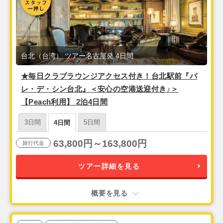
台北（台湾） ツアー名古屋発 4日間
★毎日クラブラウンジアクセス付き！台北駅前『パ
レ・デ・シン台北』＜安心の空港送迎付き♪＞
【Peach利用】 2泊4日間
3日間
5日間
4日間
63,800円～163,800円
旅行代金
ツアー詳細を見る
概要を見る