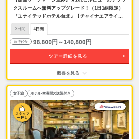
クスルームへ無料アップグレード！（1日1組限定）
『ユナイテッドホテル台北』【チャイナエアライ
ン】＜往路午前発／復路午後発＞安心の空港送迎付
3日間
4日間
き！ 3泊4日間
98,800円～140,800円
旅行代金
ツアー詳細を見る
概要を見る
女子旅
ホテル-空港間の送迎付き