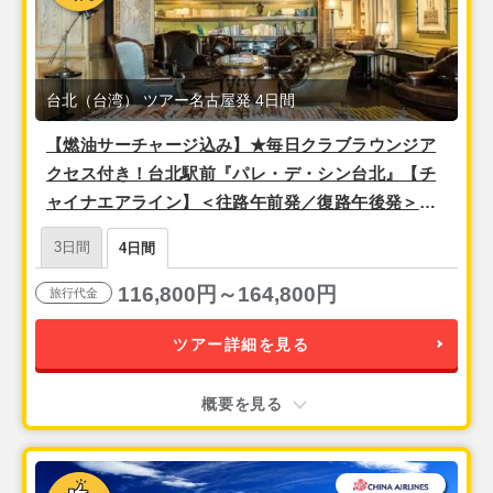
台北（台湾） ツアー名古屋発 4日間
【燃油サーチャージ込み】★毎日クラブラウンジア
クセス付き！台北駅前『パレ・デ・シン台北』【チ
ャイナエアライン】＜往路午前発／復路午後発＞安
心の空港送迎付き！ 3泊4日間
3日間
4日間
116,800円～164,800円
旅行代金
ツアー詳細を見る
概要を見る