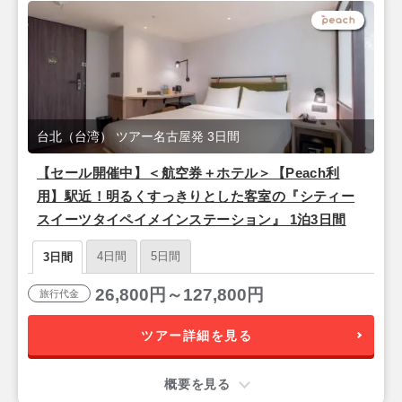
台北（台湾） ツアー名古屋発 3日間
【セール開催中】＜航空券＋ホテル＞【Peach利
用】駅近！明るくすっきりとした客室の『シティー
スイーツタイペイメインステーション』 1泊3日間
4日間
5日間
3日間
26,800円～127,800円
旅行代金
ツアー詳細を見る
概要を見る