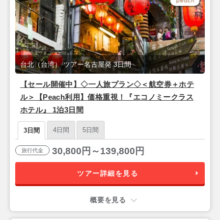
台北（台湾） ツアー名古屋発 3日間
【セール開催中】◇一人旅プラン◇＜航空券＋ホテ
ル＞【Peach利用】価格重視！『エコノミークラス
ホテル』 1泊3日間
4日間
5日間
3日間
30,800円～139,800円
旅行代金
ツアー詳細を見る
概要を見る