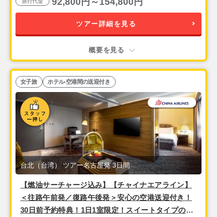
92,800円～154,800円
旅行代金
ツアー詳細を見る
概要を見る
女子旅
ホテル-空港間の送迎付き
台北（台湾） ツアー名古屋発 3日間
【燃油サーチャージ込み】【チャイナエアライン】
＜往路午前発／復路午後発＞安心の空港送迎付き！
30日前予約特典！1日1室限定！スイートタイプのデ