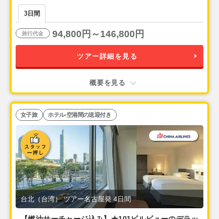
ラックスルームに無料アップグレード！『ランディ
3日間
ス台北』 2泊3日間
94,800円～146,800円
旅行代金
ツアー詳細を見る
概要を見る
女子旅
ホテル-空港間の送迎付き
台北（台湾） ツアー名古屋発 4日間
【燃油サーチャージ込み】★101ビルビューのデラッ