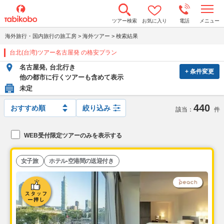
t
ツアー検索
お気に入り
電話
メニュー
o
g
海外旅行・国内旅行の旅工房
>
海外ツアー
>
検索結果
g
l
台北(台湾)ツアー名古屋発 の格安プラン
e
n
名古屋発, 台北行き
a
+ 条件変更
v
他の都市に行くツアーも含めて表示
i
未定
g
a
440
t
絞り込み
該当：
件
i
o
n
WEB受付限定ツアーのみを表示する
女子旅
ホテル-空港間の送迎付き