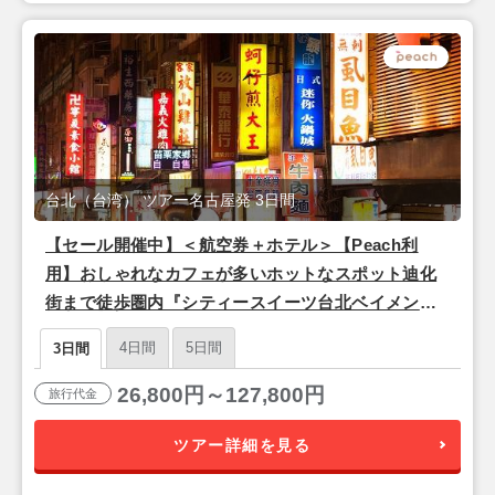
台北（台湾） ツアー名古屋発 3日間
【セール開催中】＜航空券＋ホテル＞【Peach利
用】おしゃれなカフェが多いホットなスポット迪化
街まで徒歩圏内『シティースイーツ台北ベイメン』
1泊3日間
4日間
5日間
3日間
26,800円～127,800円
旅行代金
ツアー詳細を見る