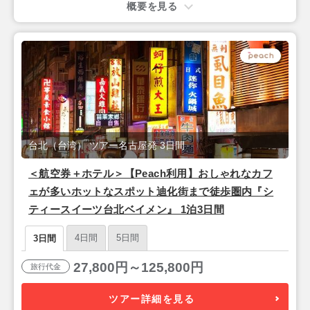
概要を見る
台北（台湾） ツアー名古屋発 3日間
＜航空券＋ホテル＞【Peach利用】おしゃれなカフ
ェが多いホットなスポット迪化街まで徒歩圏内『シ
ティースイーツ台北ベイメン』 1泊3日間
4日間
5日間
3日間
27,800円～125,800円
旅行代金
ツアー詳細を見る