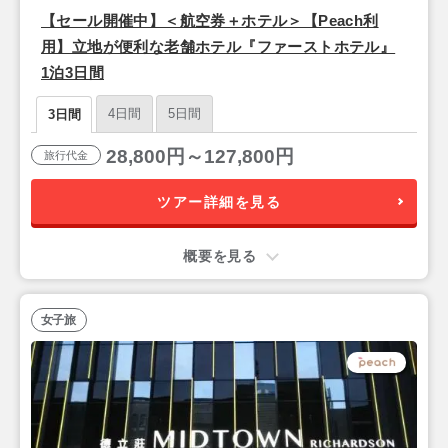
【セール開催中】＜航空券＋ホテル＞【Peach利
用】立地が便利な老舗ホテル『ファーストホテル』
1泊3日間
4日間
5日間
3日間
28,800円～127,800円
旅行代金
ツアー詳細を見る
概要を見る
女子旅