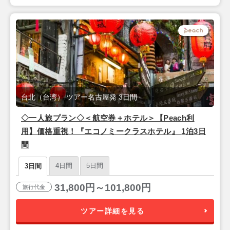
台北（台湾） ツアー名古屋発 3日間
◇一人旅プラン◇＜航空券＋ホテル＞【Peach利
用】価格重視！『エコノミークラスホテル』 1泊3日
間
4日間
5日間
3日間
31,800円～101,800円
旅行代金
ツアー詳細を見る