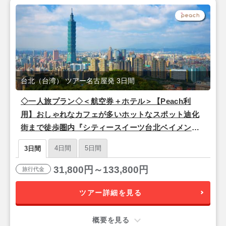
台北（台湾） ツアー名古屋発 3日間
◇一人旅プラン◇＜航空券＋ホテル＞【Peach利
用】おしゃれなカフェが多いホットなスポット迪化
街まで徒歩圏内『シティースイーツ台北ベイメン』
1泊3日間
4日間
5日間
3日間
31,800円～133,800円
旅行代金
ツアー詳細を見る
概要を見る