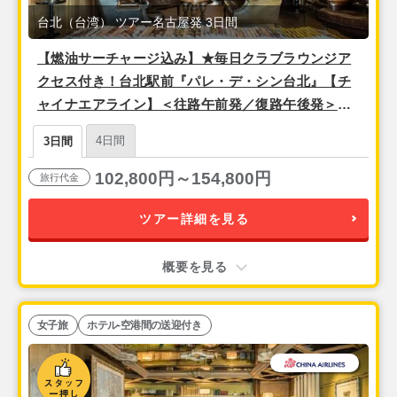
台北（台湾） ツアー名古屋発 3日間
【燃油サーチャージ込み】★毎日クラブラウンジア
クセス付き！台北駅前『パレ・デ・シン台北』【チ
ャイナエアライン】＜往路午前発／復路午後発＞安
心の空港送迎付き！ 2泊3日間
4日間
3日間
102,800円～154,800円
旅行代金
ツアー詳細を見る
概要を見る
女子旅
ホテル-空港間の送迎付き