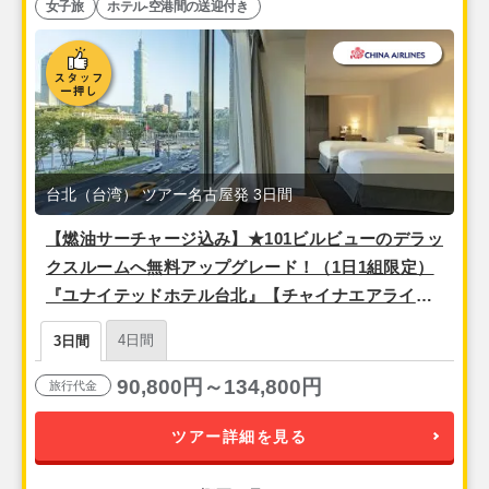
女子旅
ホテル-空港間の送迎付き
台北（台湾） ツアー名古屋発 3日間
【燃油サーチャージ込み】★101ビルビューのデラッ
クスルームへ無料アップグレード！（1日1組限定）
『ユナイテッドホテル台北』【チャイナエアライ
ン】＜往路午前発／復路午後発＞安心の空港送迎付
4日間
3日間
き！ 2泊3日間
90,800円～134,800円
旅行代金
ツアー詳細を見る