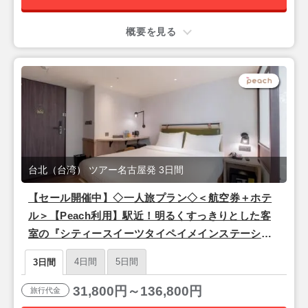
概要を見る
台北（台湾） ツアー名古屋発 3日間
【セール開催中】◇一人旅プラン◇＜航空券＋ホテ
ル＞【Peach利用】駅近！明るくすっきりとした客
室の『シティースイーツタイペイメインステーショ
ン』 1泊3日間
4日間
5日間
3日間
31,800円～136,800円
旅行代金