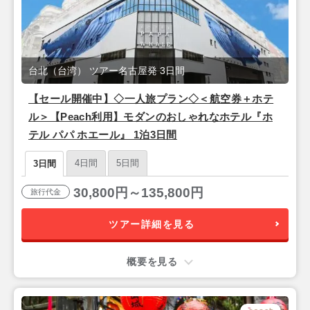
台北（台湾） ツアー名古屋発 3日間
【セール開催中】◇一人旅プラン◇＜航空券＋ホテ
ル＞【Peach利用】モダンのおしゃれなホテル『ホ
テル パパ ホエール』 1泊3日間
4日間
5日間
3日間
30,800円～135,800円
旅行代金
ツアー詳細を見る
概要を見る