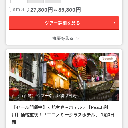
27,800円～89,800円
旅行代金
ツアー詳細を見る
概要を見る
台北（台湾） ツアー名古屋発 3日間
【セール開催中】＜航空券＋ホテル＞【Peach利
用】価格重視！『エコノミークラスホテル』 1泊3日
間