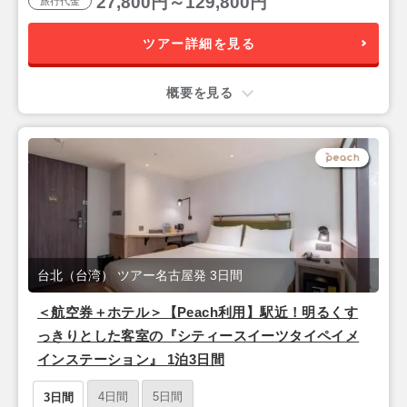
27,800円～129,800円
旅行代金
ツアー詳細を見る
概要を見る
台北（台湾） ツアー名古屋発 3日間
＜航空券＋ホテル＞【Peach利用】駅近！明るくす
っきりとした客室の『シティースイーツタイペイメ
インステーション』 1泊3日間
4日間
5日間
3日間