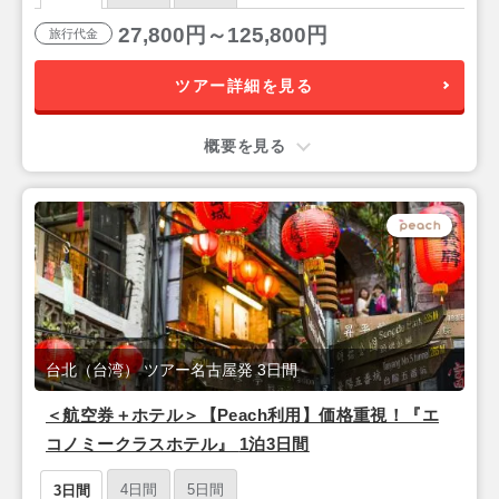
27,800円～125,800円
旅行代金
ツアー詳細を見る
概要を見る
台北（台湾） ツアー名古屋発 3日間
＜航空券＋ホテル＞【Peach利用】価格重視！『エ
コノミークラスホテル』 1泊3日間
4日間
5日間
3日間