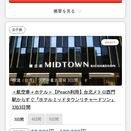
概要を見る
女子旅
台北（台湾） ツアー名古屋発 3日間
＜航空券＋ホテル＞【Peach利用】台北メトロ西門
駅からすぐ『ホテルミッドタウンリチャードソン』
1泊3日間
4日間
5日間
3日間