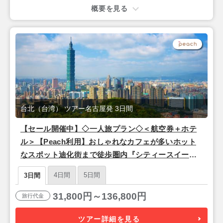
概要を見る
台北（台湾） ツアー名古屋発 3日間
【セール開催中】◇一人旅プラン◇＜航空券＋ホテ
ル＞【Peach利用】おしゃれなカフェが多いホット
なスポット迪化街まで徒歩圏内『シティースイーツ
台北ベイメン』 1泊3日間
4日間
5日間
3日間
31,800円～136,800円
旅行代金
ツアー詳細を見る