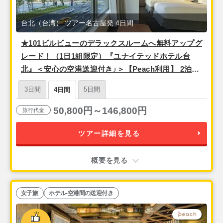
台北（台湾） ツアー名古屋発 4日間
★101ビルビューのデラックスルームへ無料アップグ
レード！（1日1組限定）『ユナイテッドホテル台
北』＜安心の空港送迎付き♪＞【Peach利用】 2泊4
日間
3日間
5日間
4日間
50,800円～146,800円
旅行代金
ツアー詳細を見る
概要を見る
女子旅
ホテル-空港間の送迎付き