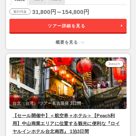
31,800円～154,800円
旅行代金
ツアー詳細を見る
概要を見る
台北（台湾） ツアー名古屋発 3日間
【セール開催中】＜航空券＋ホテル＞【Peach利
用】中山商業エリアに位置する観光に便利な『ロイ
ヤルインホテル台北南西』 1泊3日間