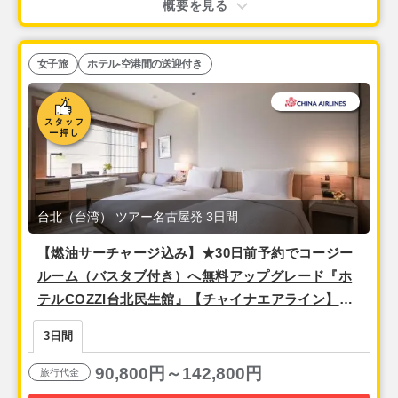
概要を見る
女子旅
ホテル-空港間の送迎付き
台北（台湾） ツアー名古屋発 3日間
【燃油サーチャージ込み】★30日前予約でコージー
ルーム（バスタブ付き）へ無料アップグレード『ホ
テルCOZZI台北民生館』【チャイナエアライン】＜
往路午前発／復路午後発＞安心の空港送迎付き！ 2
3日間
泊3日間
90,800円～142,800円
旅行代金