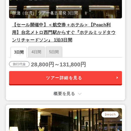
台北（台湾） ツアー名古屋発 3日間
【セール開催中】＜航空券＋ホテル＞【Peach利
用】台北メトロ西門駅からすぐ『ホテルミッドタウ
ンリチャードソン』 1泊3日間
4日間
5日間
3日間
28,800円～131,800円
旅行代金
ツアー詳細を見る
概要を見る