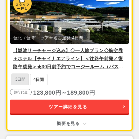
台北（台湾） ツアー名古屋発 4日間
【燃油サーチャージ込み】◇一人旅プラン◇航空券
＋ホテル【チャイナエアライン】＜往路午前発／復
路午後発＞★30日前予約でコージールーム（バスタ
ブ付き）へ無料アップグレード『ホテルCOZZI台北
3日間
4日間
民生館』 3泊4日間
123,800円～189,800円
旅行代金
ツアー詳細を見る
概要を見る