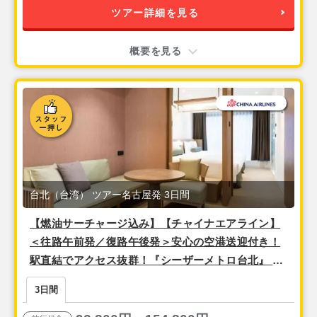
ツアー詳細を見る
概要を見る
台北（台湾） ツアー名古屋発 3日間
【燃油サーチャージ込み】【チャイナエアライン】
＜往路午前発／復路午後発＞安心の空港送迎付き！
駅直結でアクセス抜群！『シーザーメトロ台北』 2
泊3日間
3日間