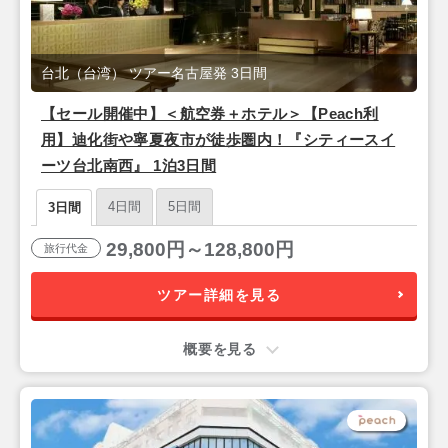
台北（台湾） ツアー名古屋発 3日間
【セール開催中】＜航空券＋ホテル＞【Peach利
用】迪化街や寧夏夜市が徒歩圏内！『シティースイ
ーツ台北南西』 1泊3日間
4日間
5日間
3日間
29,800円～128,800円
旅行代金
ツアー詳細を見る
概要を見る