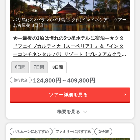
バリ島(ジンバラン),バリ島(クタ)（インドネシア） ツアー
名古屋発 8日間
★―最後の1泊は憧れの5つ星ホテルに宿泊―★クタ
『フェイブカルティカ【スーペリア】』＆『インタ
ーコンチネンタル バリ リゾート【プレミアムクラブ
ラウンジガーデンビュー】』＜シンガポール航空/名
6日間
7日間
8日間
古屋発＞バリ島8日間
124,800円～409,800円
旅行代金
ツアー詳細を見る
概要を見る
ハネムーンにおすすめ
ファミリーにおすすめ
女子旅