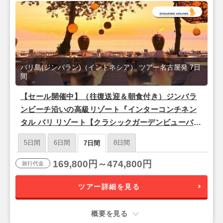
バリ島(ジンバラン)（インドネシア） ツアー名古屋発 7日
間
【セール開催中】（往復送迎＆朝食付き）ジンバラ
ンビーチ沿いの高級リゾート『インターコンチネン
タル バリ リゾート【クラシックガーデンビューバル
コニー】』バリ島7日間＜シンガポール航空/名古屋
5日間
6日間
8日間
7日間
発＞
169,800円～474,800円
旅行代金
ツアー詳細を見る
概要を見る