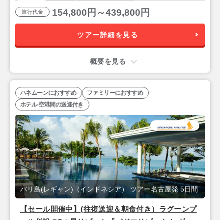
154,800円～439,800円
旅行代金
ツアー詳細を見る
概要を見る
ハネムーンにおすすめ
ファミリーにおすすめ
ホテル-空港間の送迎付き
バリ島(レギャン)（インドネシア） ツアー名古屋発 5日間
【セール開催中】(往復送迎＆朝食付き）ラグーンプ