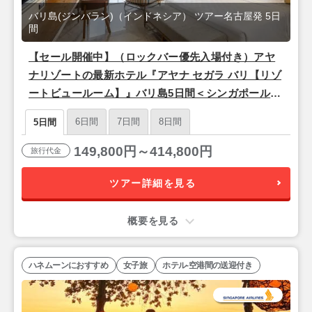
バリ島(ジンバラン)（インドネシア） ツアー名古屋発 5日
間
【セール開催中】（ロックバー優先入場付き）アヤ
ナリゾートの最新ホテル『アヤナ セガラ バリ【リゾ
ートビュールーム】』バリ島5日間＜シンガポール航
空/名古屋発＞
6日間
7日間
8日間
5日間
149,800円～414,800円
旅行代金
ツアー詳細を見る
概要を見る
ハネムーンにおすすめ
女子旅
ホテル-空港間の送迎付き