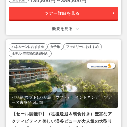
134,800円～389,800円
旅行代金
ツアー詳細を見る
概要を見る
ハネムーンにおすすめ
女子旅
ファミリーにおすすめ
ホテル-空港間の送迎付き
バリ島(ウブド),バリ島（ウブド）（インドネシア） ツア
ー名古屋発 5日間
【セール開催中】（往復送迎＆朝食付き）豊富なア
クティビティと美しい渓谷ビューが大人気の大型リ