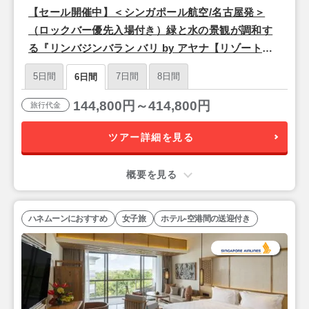
【セール開催中】＜シンガポール航空/名古屋発＞
（ロックバー優先入場付き）緑と水の景観が調和す
る『リンバジンバラン バリ by アヤナ【リゾートビ
ュールーム】』バリ島6日間
5日間
7日間
8日間
6日間
144,800円～414,800円
旅行代金
ツアー詳細を見る
概要を見る
ハネムーンにおすすめ
女子旅
ホテル-空港間の送迎付き