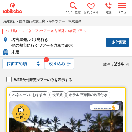
t
ツアー検索
お気に入り
電話
メニュー
o
g
海外旅行・国内旅行の旅工房
>
海外ツアー
>
検索結果
g
l
バリ島(インドネシア)ツアー名古屋発 の格安プラン
e
n
名古屋発, バリ島行き
a
+ 条件変更
v
他の都市に行くツアーも含めて表示
i
未定
g
a
234
t
絞り込み
該当：
件
i
o
n
WEB受付限定ツアーのみを表示する
ハネムーンにおすすめ
女子旅
ホテル-空港間の送迎付き