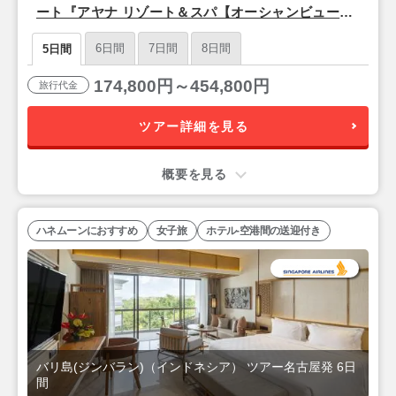
ート『アヤナ リゾート＆スパ【オーシャンビュール
ーム】』バリ島5日間
6日間
7日間
8日間
5日間
174,800円～454,800円
旅行代金
ツアー詳細を見る
概要を見る
ハネムーンにおすすめ
女子旅
ホテル-空港間の送迎付き
バリ島(ジンバラン)（インドネシア） ツアー名古屋発 6日
間