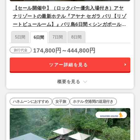
【セール開催中】（ロックバー優先入場付き）アヤ
ナリゾートの最新ホテル『アヤナ セガラ バリ【リゾ
ートビュールーム】』バリ島6日間＜シンガポール航
空/名古屋発＞
5日間
7日間
8日間
6日間
174,800円～444,800円
旅行代金
ツアー詳細を見る
概要を見る
ハネムーンにおすすめ
女子旅
ホテル-空港間の送迎付き