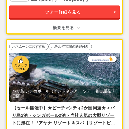
ツアー詳細を見る
概要を見る
ハネムーンにおすすめ
ホテル-空港間の送迎付き
バリ島,シンガポール（インドネシア） ツアー名古屋発 7
日間
【セール開催中】★ビーチ×シティ2か国周遊★＜バ
リ島3泊・シンガポール2泊＞当社人気の大型リゾー
トに滞在！『アヤナ リゾート＆スパ【リゾートビュ