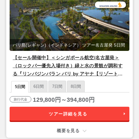
バリ島(レギャン)（インドネシア） ツアー名古屋発 5日間
【セール開催中】＜シンガポール航空/名古屋発＞
（ロックバー優先入場付き）緑と水の景観が調和す
る『リンバジンバラン バリ by アヤナ【リゾートビ
ュールーム】』バリ島5日間
6日間
7日間
8日間
5日間
129,800円～394,800円
旅行代金
ツアー詳細を見る
概要を見る