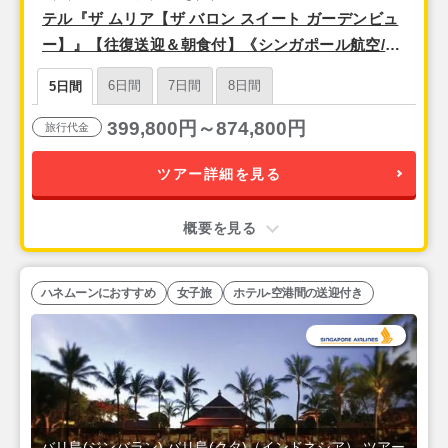
テル『ザ ムリア【ザ バロン スイート ガーデンビュ
ー】』【往復送迎＆朝食付】《シンガポール航空/ビ
ジネスクラス利用/セントレア発》バリ島5日間
6日間
7日間
8日間
5日間
399,800円～874,800円
旅行代金
ツアー詳細を見る
概要を見る
ハネムーンにおすすめ
女子旅
ホテル-空港間の送迎付き
バリ島(ジンバラン),バリ島(クタ)（インドネシア） ツアー