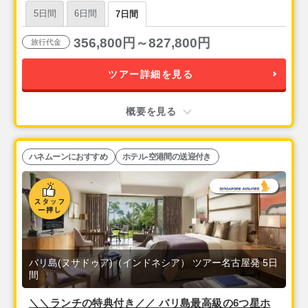
ールーム】』＆『マリーナ・ベイ・サンズ』5泊7日
5日間
6日間
7日間
356,800円～827,800円
旅行代金
ツアー詳細を見る
概要を見る
ハネムーンにおすすめ
ホテル-空港間の送迎付き
バリ島(ヌサドゥア)（インドネシア） ツアー名古屋発 5日
間
＼＼ランチの特典付き／／ バリ島最高級の6つ星ホ