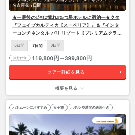
名古屋発 7日間
★―最後の1泊は憧れの5つ星ホテルに宿泊―★クタ
『フェイブカルティカ【スーペリア】』＆『インタ
ーコンチネンタル バリ リゾート【プレミアムクラブ
ラウンジガーデンビュー】』＜シンガポール航空/名
6日間
8日間
7日間
古屋発＞バリ島7日間
119,800円～399,800円
旅行代金
ツアー詳細を見る
概要を見る
ハネムーンにおすすめ
女子旅
ホテル-空港間の送迎付き