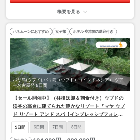
概要を見る
ハネムーンにおすすめ
女子旅
ホテル-空港間の送迎付き
バリ島(ウブド),バリ島（ウブド）（インドネシア） ツア
ー名古屋発 5日間
【セール開催中】（往復送迎＆朝食付き）ウブドの
渓谷の高台に建てられた静かなリゾート『マヤ ウブ
ド リゾート アンド スパ【インプレッシブフォレス
トスイート】』バリ島5日間＜シンガポール航空/名
6日間
7日間
8日間
5日間
古屋発＞