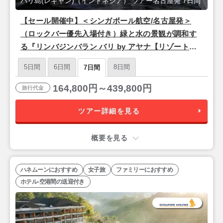
バリ島(レギャン)（インドネシア） ツアー名古屋発 7日間
【セール開催中】＜シンガポール航空/名古屋発＞
（ロックバー優先入場付き）緑と水の景観が調和す
る『リンバジンバラン バリ by アヤナ【リゾートビ
ュールーム】』バリ島7日間
5日間
6日間
8日間
7日間
164,800円～439,800円
旅行代金
ツアー詳細を見る
概要を見る
ハネムーンにおすすめ
女子旅
ファミリーにおすすめ
ホテル-空港間の送迎付き