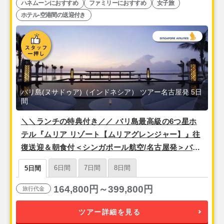
ハネムーンにおすすめ
ファミリーにおすすめ
女子旅
ホテル-空港間の送迎付き
バリ島(ヌサドゥア)（インドネシア） ツアー名古屋発 5日
間
＼＼ランチの特典付き／／ バリ島最高級の6つ星ホ
テル『ムリア リゾート【ムリアグレンジャー】』往
復送迎＆朝食付＜シンガポール航空/名古屋発＞バリ
島5日間
6日間
7日間
8日間
5日間
164,800円～399,800円
旅行代金
ツアー詳細を見る