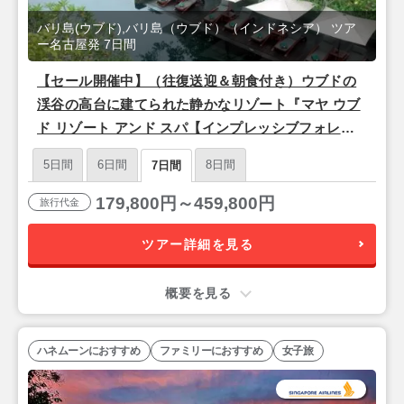
バリ島(ウブド),バリ島（ウブド）（インドネシア） ツア
ー名古屋発 7日間
【セール開催中】（往復送迎＆朝食付き）ウブドの
渓谷の高台に建てられた静かなリゾート『マヤ ウブ
ド リゾート アンド スパ【インプレッシブフォレス
トスイート】』バリ島7日間＜シンガポール航空/名
5日間
6日間
8日間
7日間
古屋発＞
179,800円～459,800円
旅行代金
ツアー詳細を見る
概要を見る
ハネムーンにおすすめ
ファミリーにおすすめ
女子旅