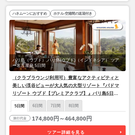
ハネムーンにおすすめ
ホテル-空港間の送迎付き
バリ島（ウブド）,バリ島(ウブド)（インドネシア） ツア
ー名古屋発 5日間
（クラブラウンジ利用可）豊富なアクティビティと
美しい渓谷ビューが大人気の大型リゾート『パドマ
リゾート ウブド【プレミアクラブ】』バリ島5日間
＜シンガポール航空/名古屋発＞
6日間
7日間
8日間
5日間
174,800円～464,800円
旅行代金
ツアー詳細を見る