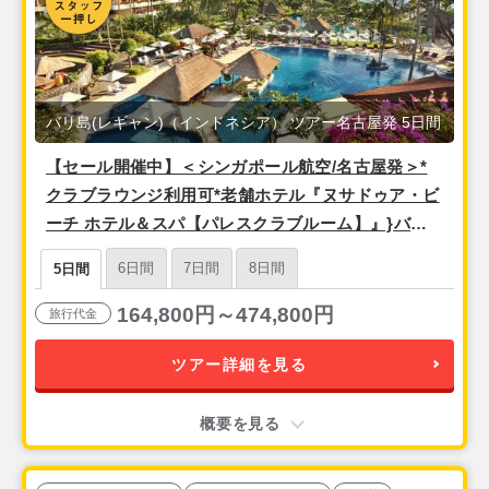
バリ島(レギャン)（インドネシア） ツアー名古屋発 5日間
【セール開催中】＜シンガポール航空/名古屋発＞*
クラブラウンジ利用可*老舗ホテル『ヌサドゥア・ビ
ーチ ホテル＆スパ【パレスクラブルーム】』}バリ
島5日間
6日間
7日間
8日間
5日間
164,800円～474,800円
旅行代金
ツアー詳細を見る
概要を見る