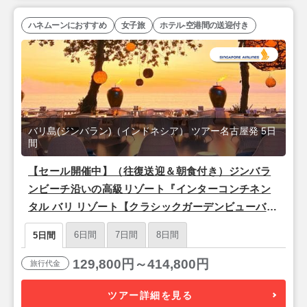
ハネムーンにおすすめ
女子旅
ホテル-空港間の送迎付き
バリ島(ジンバラン)（インドネシア） ツアー名古屋発 5日
間
【セール開催中】（往復送迎＆朝食付き）ジンバラ
ンビーチ沿いの高級リゾート『インターコンチネン
タル バリ リゾート【クラシックガーデンビューバル
コニー】』バリ島5日間＜シンガポール航空/名古屋
6日間
7日間
8日間
5日間
発＞
129,800円～414,800円
旅行代金
ツアー詳細を見る