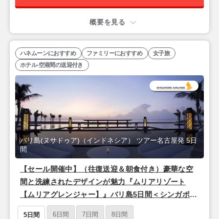
概要を見る
ハネムーンにおすすめ
ファミリーにおすすめ
女子旅
ホテル-空港間の送迎付き
バリ島(ヌサドゥア)（インドネシア） ツアー名古屋発 5日
間
【セール開催中】（往復送迎＆朝食付き）豪華な空
間と洗練されたデザインが魅力『ムリアリゾート
【ムリアグレンジャー】』バリ島5日間＜シンガポー
ル航空/名古屋発＞
6日間
7日間
8日間
5日間