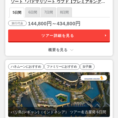
ゾート『パドマリゾート ウブド【プレミアキングル
ーム】』バリ島5日間＜シンガポール航空/名古屋発
6日間
7日間
8日間
5日間
＞
144,800円～434,800円
旅行代金
ツアー詳細を見る
概要を見る
ハネムーンにおすすめ
ファミリーにおすすめ
女子旅
バリ島(レギャン)（インドネシア） ツアー名古屋発 6日間