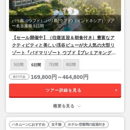
バリ島（ウブド）,バリ島(ウブド)（インドネシア） ツア
ー名古屋発 6日間
【セール開催中】（往復送迎＆朝食付き）豊富なア
クティビティと美しい渓谷ビューが大人気の大型リ
ゾート『パドマリゾート ウブド【プレミアキングル
ーム】』バリ島6日間＜シンガポール航空/名古屋発
5日間
7日間
8日間
6日間
＞
169,800円～464,800円
旅行代金
ツアー詳細を見る
概要を見る
ハネムーンにおすすめ
女子旅
ホテル-空港間の送迎付き