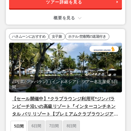
ツアー詳細を見る
概要を見る
ハネムーンにおすすめ
女子旅
ホテル-空港間の送迎付き
バリ島(ジンバラン)（インドネシア） ツアー名古屋発 5日
間
【セール開催中】*クラブラウンジ利用可*ジンバラ
ンビーチ沿いの高級リゾート『インターコンチネン
タル バリ リゾート【プレミアムクラブラウンジアク
セスガーデンビューバルコニー】』バリ島5日間＜シ
6日間
7日間
8日間
5日間
ンガポール航空/名古屋発＞