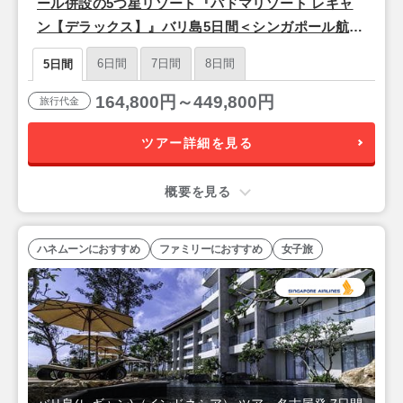
ール併設の5つ星リゾート『パドマリゾート レギャ
ン【デラックス】』バリ島5日間＜シンガポール航
空/名古屋発＞
6日間
7日間
8日間
5日間
164,800円～449,800円
旅行代金
ツアー詳細を見る
概要を見る
ハネムーンにおすすめ
ファミリーにおすすめ
女子旅