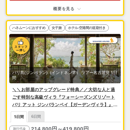
概要を見る
ハネムーンにおすすめ
女子旅
ホテル-空港間の送迎付き
バリ島(ジンバラン)（インドネシア） ツアー名古屋発 5日
間
＼＼お部屋のアップグレード特典／／大切な人と過
ごす特別な高級ヴィラ『フォーシーズンズリゾート
バリ アット ジンバランベイ【ガーデンヴィラ】』宿
泊＜シンガポール航空/名古屋発＞バリ島5日間
6日間
5日間
214,800円～419,800円
旅行代金