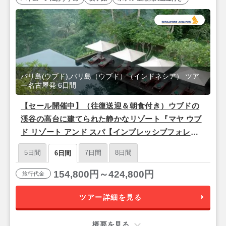
バリ島(ウブド),バリ島（ウブド）（インドネシア） ツア
ー名古屋発 6日間
【セール開催中】（往復送迎＆朝食付き）ウブドの
渓谷の高台に建てられた静かなリゾート『マヤ ウブ
ド リゾート アンド スパ【インプレッシブフォレス
トスイート】』バリ島6日間＜シンガポール航空/名
5日間
7日間
8日間
6日間
古屋発＞
154,800円～424,800円
旅行代金
ツアー詳細を見る
概要を見る