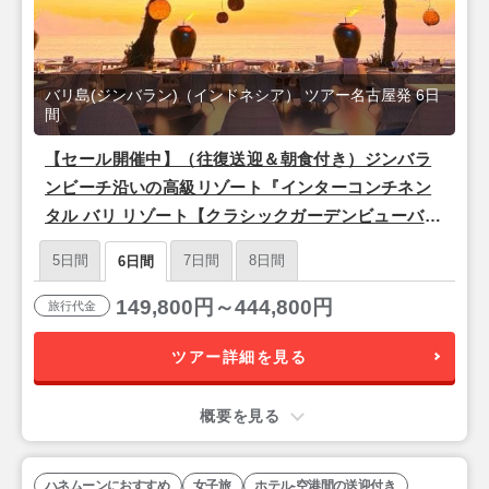
バリ島(ジンバラン)（インドネシア） ツアー名古屋発 6日
間
【セール開催中】（往復送迎＆朝食付き）ジンバラ
ンビーチ沿いの高級リゾート『インターコンチネン
タル バリ リゾート【クラシックガーデンビューバル
コニー】』バリ島6日間＜シンガポール航空/名古屋
5日間
7日間
8日間
6日間
発＞
149,800円～444,800円
旅行代金
ツアー詳細を見る
概要を見る
ハネムーンにおすすめ
女子旅
ホテル-空港間の送迎付き