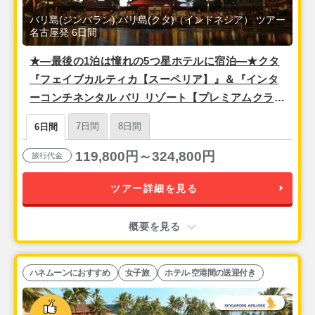
バリ島(ジンバラン),バリ島(クタ)（インドネシア） ツアー
名古屋発 6日間
★―最後の1泊は憧れの5つ星ホテルに宿泊―★クタ
『フェイブカルティカ【スーペリア】』＆『インタ
ーコンチネンタル バリ リゾート【プレミアムクラブ
ラウンジガーデンビュー】』＜シンガポール航空/名
7日間
8日間
6日間
古屋発＞バリ島6日間
119,800円～324,800円
旅行代金
ツアー詳細を見る
概要を見る
ハネムーンにおすすめ
女子旅
ホテル-空港間の送迎付き