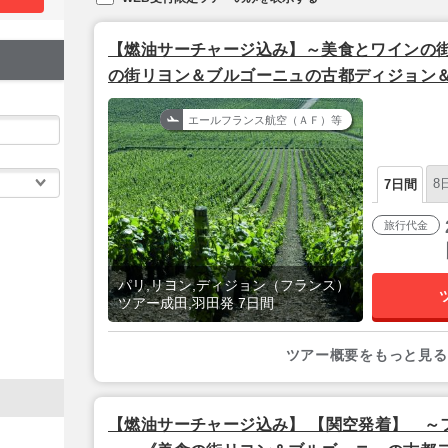
【燃油サーチャージ込み】～美食とワインの
の街リヨン＆ブルゴーニュの古都ディジョン
テル泊 フランス３都市 5泊7日間│
エールフランス航空（ＡＦ）等
8
7日間
旅行代金
パリ,リヨン,ディジョン（フランス）
ツアー成田,羽田発 7日間
ツアー概要をもっと見る
【燃油サーチャージ込み】 【関空発着】 ～