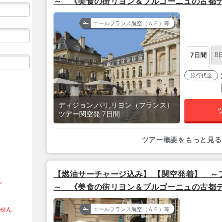
～ 《美食の街リヨン＆ブルゴーニュの古都
リ》 鉄道で巡るフランス3都市 5泊7日
エールフランス航空（ＡＦ）等
8
7日間
旅行代金
ディジョン,パリ,リヨン（フランス）
ツアー関空発 7日間
ツアー概要をもっと見る
【燃油サーチャージ込み】 【関空発着】 ～
ん
～ 《美食の街リヨン＆ブルゴーニュの古都
リ》 鉄道で巡るフランス3都市 6泊8日
ません
エールフランス航空（ＡＦ）等