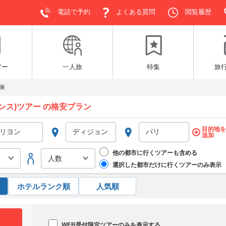
電話で予約
よくある質問
閲覧履歴
アー
一人旅
特集
旅
果
ンス)ツアー の格安プラン
目的地を
追加
他の都市に行くツアーも含める
選択した都市だけに行くツアーのみ表示
ホテルランク順
人気順
WEB受付限定ツアーのみを表示する