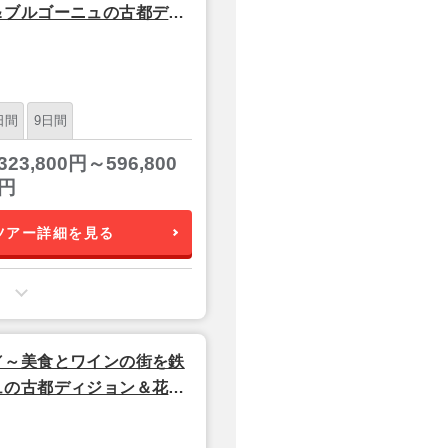
＆ブルゴーニュの古都ディ
都市 5泊7日
日間
9日間
323,800円～596,800
円
ツアー詳細を見る
／～美食とワインの街を鉄
ュの古都ディジョン＆花の
泊8日間│