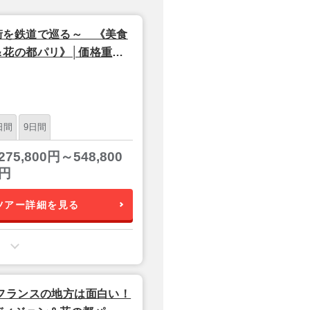
街を鉄道で巡る～ 《美食
＆花の都パリ》│価格重ホ
日間
9日間
275,800円～548,800
円
ツアー詳細を見る
フランスの地方は面白い！