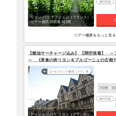
旅行代金
リヨン,パリ,ディジョン（フランス）
ツアー成田,羽田発 8日間
ツアー概要をもっと見る
【燃油サーチャージ込み】 【関空発着】 ～
～ 《美食の街リヨン＆ブルゴーニュの古都
リ》 鉄道で巡るフランス3都市 7泊9日
エールフランス航空（ＡＦ）等
7日間
8
旅行代金
ディジョン,パリ,リヨン（フランス）