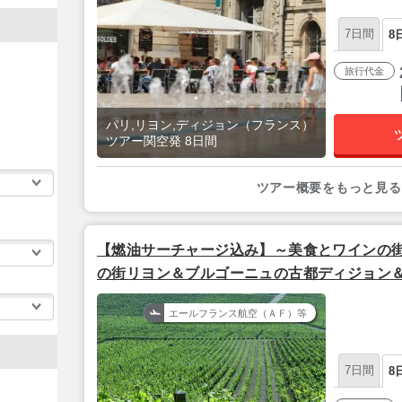
7日間
8
旅行代金
パリ,リヨン,ディジョン（フランス）
ツアー関空発 8日間
ツアー概要をもっと見る
【燃油サーチャージ込み】～美食とワインの
の街リヨン＆ブルゴーニュの古都ディジョン
テル泊 フランス３都市 6泊8日間│
エールフランス航空（ＡＦ）等
7日間
8