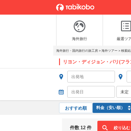
海外旅行
厳選ツ
海外旅行・国内旅行の旅工房
>
海外ツアー
>
検索結
リヨン・ディジョン・パリ(フラ
おすすめ順
件数 12 件
絞り込む