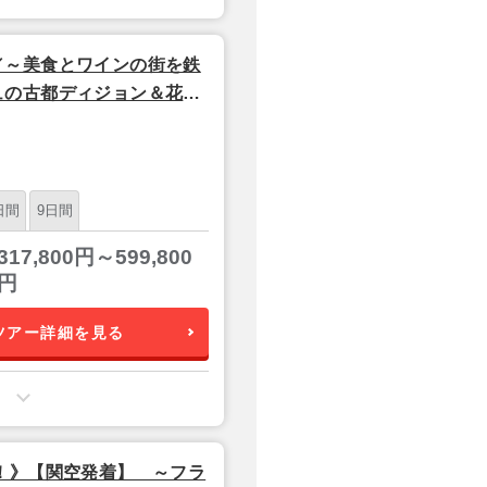
／～美食とワインの街を鉄
ュの古都ディジョン＆花の
泊7日間│
日間
9日間
317,800円～599,800
円
ツアー詳細を見る
！》【関空発着】 ～フラ