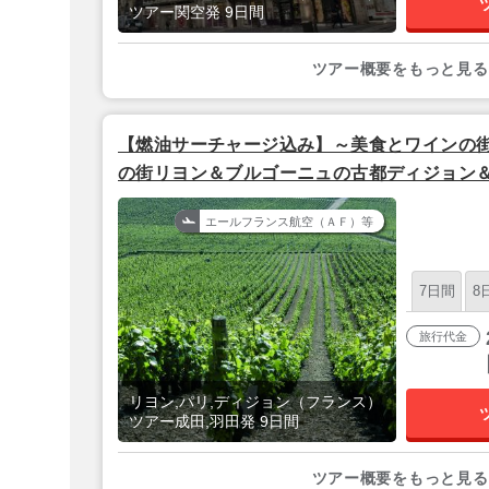
ツアー関空発 9日間
ツアー概要をもっと見る
【燃油サーチャージ込み】～美食とワインの
の街リヨン＆ブルゴーニュの古都ディジョン
テル泊 フランス３都市 7泊9日間│
エールフランス航空（ＡＦ）等
7日間
8
旅行代金
リヨン,パリ,ディジョン（フランス）
ツアー成田,羽田発 9日間
ツアー概要をもっと見る