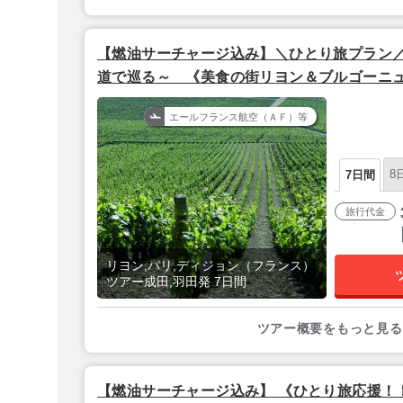
【燃油サーチャージ込み】＼ひとり旅プラン
道で巡る～ 《美食の街リヨン＆ブルゴーニ
都パリ》│価格重ホテル泊 フランス３都市 5
エールフランス航空（ＡＦ）等
8
7日間
旅行代金
リヨン,パリ,ディジョン（フランス）
ツアー成田,羽田発 7日間
ツアー概要をもっと見る
【燃油サーチャージ込み】 《ひとり旅応援！