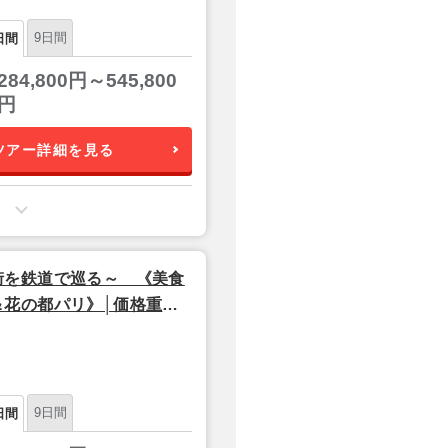
9日間
日間
284,800円～545,800
円
ツアー詳細を見る
街を鉄道で巡る～ 《美食
＆花の都パリ》│価格重ホ
9日間
日間