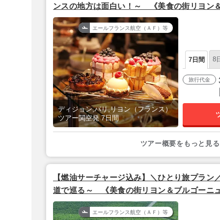
ンスの地方は面白い！～ 《美食の街リヨン
ジョン＆花の都パリ》 鉄道で巡るフランス3
エールフランス航空（ＡＦ）等
8
7日間
旅行代金
ディジョン,パリ,リヨン（フランス）
ツアー関空発 7日間
ツアー概要をもっと見る
【燃油サーチャージ込み】＼ひとり旅プラン
道で巡る～ 《美食の街リヨン＆ブルゴーニ
都パリ》│価格重ホテル泊 フランス３都市 6
エールフランス航空（ＡＦ）等