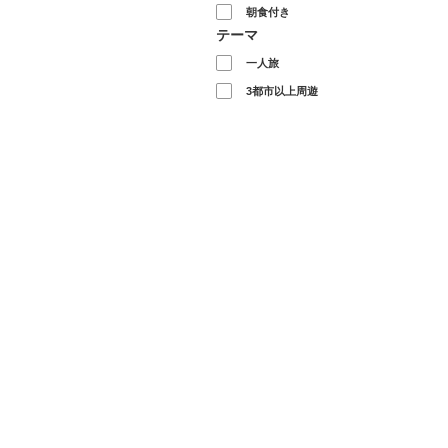
朝食付き
テーマ
一人旅
3都市以上周遊