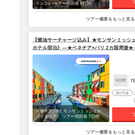
ランス） ツアー羽田発 6日間
ツアー概要をもっと見る
【燃油サーチャージ込み】★モンサンミッシ
ホテル宿泊》―★ベネチア×パリ 2カ国周遊★
フランス利用】
6日間
7
旅行代金
ベネチア,パリ,モンサンミッシェル
（イタリア） ツアー羽田発 7日間
ツアー概要をもっと見る