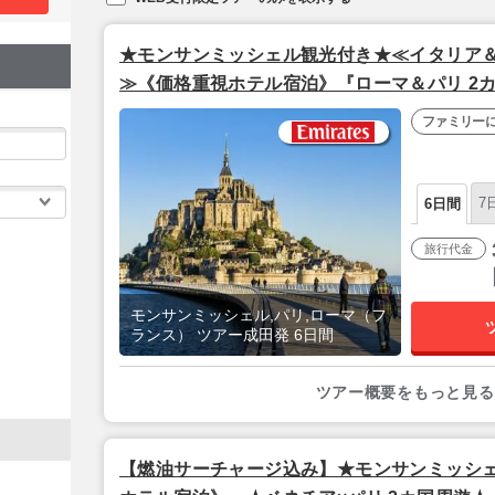
★モンサンミッシェル観光付き★≪イタリア＆
≫《価格重視ホテル宿泊》『ローマ＆パリ 2カ
発/エミレーツ航空利用】
ファミリー
7
6日間
旅行代金
モンサンミッシェル,パリ,ローマ（フ
ランス） ツアー成田発 6日間
ツアー概要をもっと見る
【燃油サーチャージ込み】★モンサンミッシ