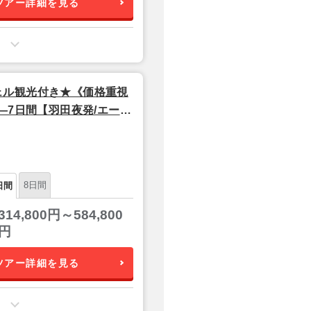
ツアー詳細を見る
ェル観光付き★《価格重視
―7日間【羽田夜発/エール
8日間
日間
314,800円～584,800
円
ツアー詳細を見る