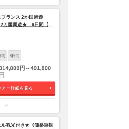
フランス 2か国周遊
2カ国周遊★―6日間【成
日間
8日間
314,800円～491,800
円
ツアー詳細を見る
ェル観光付き★《価格重視