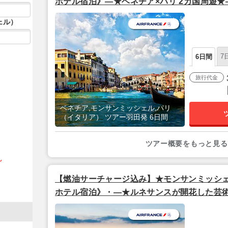
ホテル宿泊》―★ベネチア×パリ 2カ国周遊★
フランス利用】
ェル）
7
6日間
旅行代金
ベネチア,モンサンミッシェル,パリ
（イタリア） ツアー羽田発 6日間
ツアー概要をもっと見る
ん
【燃油サーチャージ込み】★モンサンミッシ
ホテル宿泊》・―★ルネサンスが開花した芸術
世界遺産や美食など多彩な魅力に溢れる街「パ
夜発/エールフランス利用】