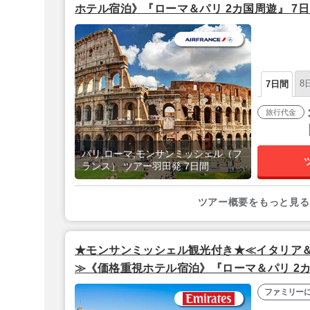
ホテル宿泊》『ローマ＆パリ 2カ国周遊』 7
ンス利用】
8
7日間
旅行代金
パリ,ローマ,モンサンミッシェル（フ
ランス） ツアー羽田発 7日間
ツアー概要をもっと見る
★モンサンミッシェル観光付き★≪イタリア＆
≫《価格重視ホテル宿泊》『ローマ＆パリ 2カ
発/エミレーツ航空利用】
ファミリー