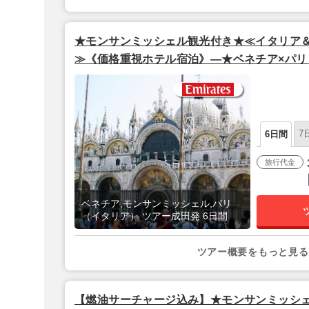
★モンサンミッシェル観光付き★≪イタリア＆
≫《価格重視ホテル宿泊》―★ベネチア×パリ 
田夜発/エミレーツ航空利用】
7
6日間
旅行代金
ベネチア,モンサンミッシェル,パリ
（イタリア） ツアー成田発 6日間
ツアー概要をもっと見る
【燃油サーチャージ込み】★モンサンミッシ