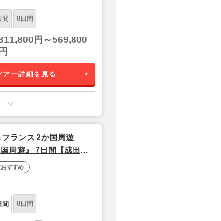
日間
8日間
311,800円～569,800
円
ツアー詳細を見る
フランス 2か国周遊
国周遊』 7日間【成田夜
におすすめ
8日間
日間