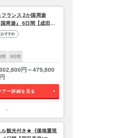
フランス 2か国周遊
国周遊』 6日間【成田夜
におすすめ
日間
8日間
302,800円～479,800
円
ツアー詳細を見る
ェル観光付き★《価格重視