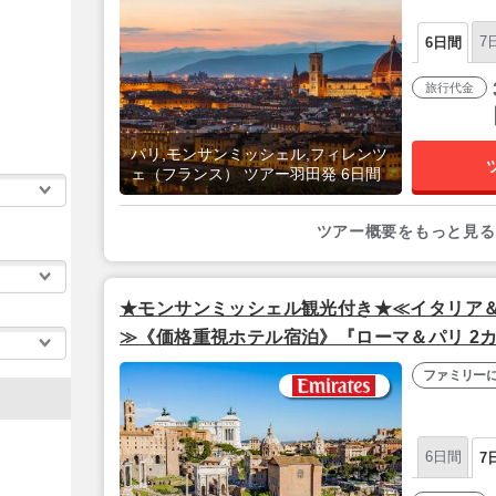
7
6日間
旅行代金
パリ,モンサンミッシェル,フィレンツ
ェ（フランス） ツアー羽田発 6日間
ツアー概要をもっと見る
★モンサンミッシェル観光付き★≪イタリア＆
≫《価格重視ホテル宿泊》『ローマ＆パリ 2カ
発/エミレーツ航空利用】
ファミリー
6日間
7