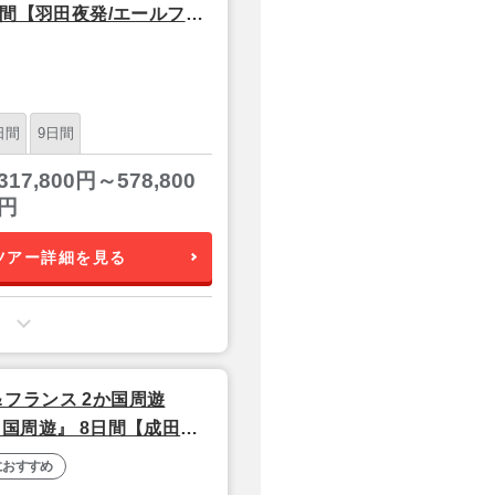
日間【羽田夜発/エールフラ
日間
9日間
317,800円～578,800
円
ツアー詳細を見る
フランス 2か国周遊
国周遊』 8日間【成田夜
におすすめ