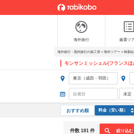
海外旅行
厳選ツ
海外旅行・国内旅行の旅工房
>
海外ツアー
>
検索結
モンサンミッシェル(フランスほ
おすすめ順
件数 181 件
絞り込む