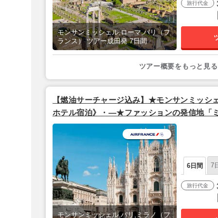
旅行代金
モンサンミッシェル,ローマ,パリ（フ
ランス） ツアー成田発 7日間
ツアー概要をもっと見る
【燃油サーチャージ込み】★モンサンミッシ
ホテル宿泊》・―★ファッションの発信地「ミ
★―・ 6日間【羽田夜発/エールフランス利用
7
6日間
旅行代金
モンサンミッシェル,パリ,ミラノ（フ