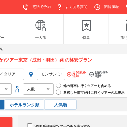
電話で予約
よくある質問
閲覧履歴
アー
一人旅
特集
旅
果
か)ツアー東京（成田・羽田）発 の格安プラン
目的地を
目的地を
追加
削除
他の都市に行くツアーも含める
選択した都市だけに行くツアーのみ表示
ホテルランク順
人気順
WEB受付限定ツアーのみを表示する