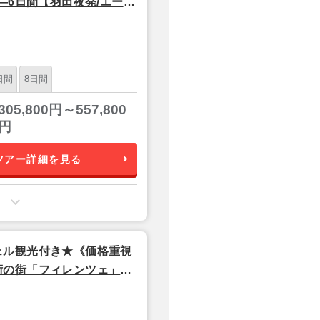
―6日間【羽田夜発/エール
日間
8日間
305,800円～557,800
円
ツアー詳細を見る
ェル観光付き★《価格重視
の街「フィレンツェ」×
リ」★―・ 6日間【羽田