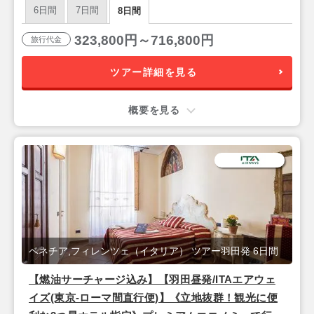
6日間
7日間
8日間
323,800円～716,800円
旅行代金
ツアー詳細を見る
概要を見る
ベネチア,フィレンツェ（イタリア） ツアー羽田発 6日間
【燃油サーチャージ込み】【羽田昼発/ITAエアウェ
イズ(東京-ローマ間直行便)】《立地抜群！観光に便