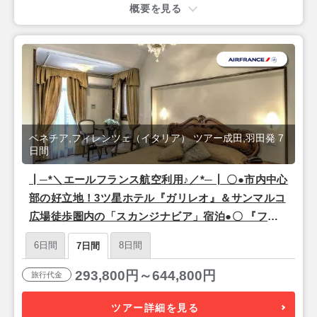
概要を見る
ベネチア,フィレンツェ（イタリア） ツアー成田,羽田発 7
日間
┃─*＼エールフランス航空利用♪／*─┃ 〇●市内中心
部の好立地！3ツ星ホテル『ガリレオ』＆サンマルコ
広場徒歩圏内の「スカンジナビア」宿泊●〇 『フィ
レンツェ＆ベネチア』7日間【羽田または成田午前
6日間
8日間
7日間
発/エールフランス利用】
293,800円～644,800円
旅行代金
ツアー詳細を見る