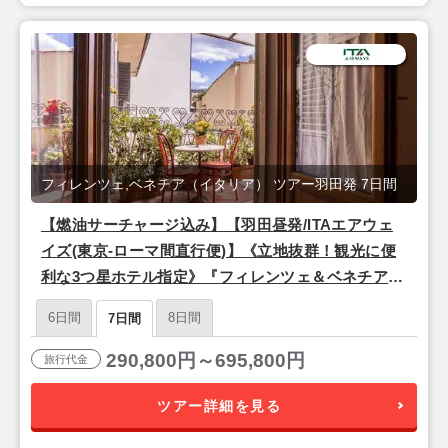
フィレンツェ,ベネチア（イタリア） ツアー羽田発 7日間
【燃油サーチャージ込み】【羽田昼発/ITAエアウェ
イズ(東京-ローマ間直行便)】《立地抜群！観光に便
利な3つ星ホテル指定》『フィレンツェ＆ベネチア』
7日間
6日間
8日間
7日間
290,800円～695,800円
旅行代金
ツアー詳細を見る