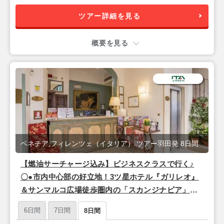
ツアー詳細を見る
概要を見る
ベネチア,フィレンツェ（イタリア） ツアー羽田発 8日間
【燃油サーチャージ込み】ビジネスクラスで行く♪
〇●市内中心部の好立地！3ツ星ホテル『ガリレオ』
＆サンマルコ広場徒歩圏内の「スカンジナビア」宿
泊●〇 『フィレンツェ＆ベネチア』8日間【羽田昼
6日間
7日間
8日間
発/ITAエアウェイズ(東京-ローマ間直行便)】