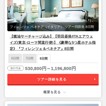
フィレンツェ,ベネチア（イタリア） ツアー羽田発 8日間
【燃油サーチャージ込み】【羽田昼発/ITAエアウェ
イズ(東京-ローマ間直行便)】《豪華な5つ星ホテル指
定》『フィレンツェ＆ベネチア』8日間
6日間
7日間
8日間
530,800円～1,196,800円
旅行代金
ツアー詳細を見る
概要を見る