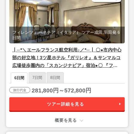
フィレンツェ,ベネチア（イタリア） ツアー成田,羽田発 6
日間
┃─*＼エールフランス航空利用♪／*─┃ 〇●市内中心
部の好立地！3ツ星ホテル『ガリレオ』＆サンマルコ
広場徒歩圏内の「スカンジナビア」宿泊●〇 『フィ
レンツェ＆ベネチア』6日間【羽田または成田午前
7日間
8日間
6日間
発/エールフランス利用】
281,800円～572,800円
旅行代金
ツアー詳細を見る
概要を見る