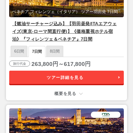
ベネチア,フィレンツェ（イタリア） ツアー羽田発 7日間
【燃油サーチャージ込み】【羽田昼発/ITAエアウェ
イズ(東京-ローマ間直行便)】《価格重視ホテル宿
泊》『フィレンツェ＆ベネチア』7日間
6日間
8日間
7日間
263,800円～617,800円
旅行代金
ツアー詳細を見る
概要を見る