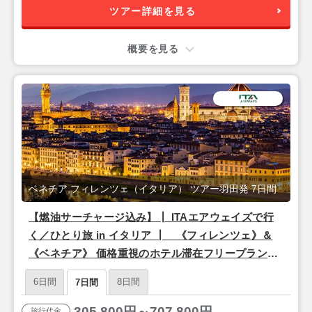
ツアー詳細を見る
概要を見る
ベネチア,フィレンツェ（イタリア） ツアー羽田発 7日間
【燃油サーチャージ込み】┃ ITAエアウェイズで行
く／ひとり旅 in イタリア ┃ 《フィレンツェ》＆
《ベネチア》 価格重視のホテル滞在フリープラン
朝食付き 7日間 【羽田発】
6日間
8日間
7日間
305,800円～707,800円
旅行代金