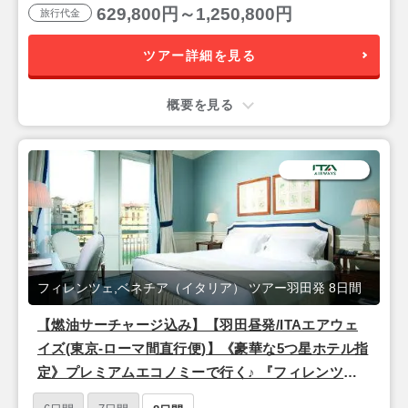
629,800円～1,250,800円
旅行代金
ツアー詳細を見る
概要を見る
フィレンツェ,ベネチア（イタリア） ツアー羽田発 8日間
【燃油サーチャージ込み】【羽田昼発/ITAエアウェ
イズ(東京-ローマ間直行便)】《豪華な5つ星ホテル指
定》プレミアムエコノミーで行く♪ 『フィレンツェ
＆ベネチア』8日間