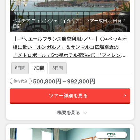
ベネチア,フィレンツェ（イタリア） ツアー成田,羽田発 7
日間
┃─*＼エールフランス航空利用♪／*─┃ 〇●ベッキオ
橋に近い「ルンガルノ」＆サンマルコ広場至近の
「メトロポール」5つ星ホテル宿泊●〇 『フィレンツ
ェ＆ベネチア』7日間【羽田または成田午前発/エー
6日間
8日間
7日間
ルフランス利用】
500,800円～992,800円
旅行代金
ツアー詳細を見る
概要を見る