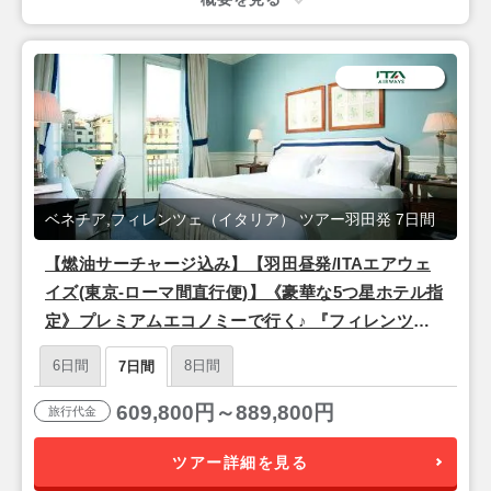
ベネチア,フィレンツェ（イタリア） ツアー羽田発 7日間
【燃油サーチャージ込み】【羽田昼発/ITAエアウェ
イズ(東京-ローマ間直行便)】《豪華な5つ星ホテル指
定》プレミアムエコノミーで行く♪ 『フィレンツェ
＆ベネチア』7日間
6日間
8日間
7日間
609,800円～889,800円
旅行代金
ツアー詳細を見る