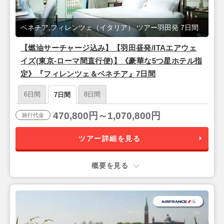
ベネチア,フィレンツェ（イタリア） ツアー羽田発 7日間
【燃油サーチャージ込み】【羽田昼発/ITAエアウェ
イズ(東京-ローマ間直行便)】《豪華な5つ星ホテル指
定》『フィレンツェ＆ベネチア』7日間
6日間
8日間
7日間
470,800円～1,070,800円
旅行代金
ツアー詳細を見る
概要を見る