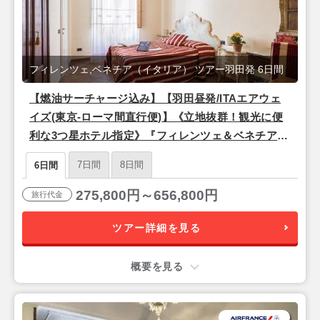
フィレンツェ,ベネチア（イタリア） ツアー羽田発 6日間
【燃油サーチャージ込み】【羽田昼発/ITAエアウェ
イズ(東京-ローマ間直行便)】《立地抜群！観光に便
利な3つ星ホテル指定》『フィレンツェ＆ベネチア』
6日間
7日間
8日間
6日間
275,800円～656,800円
旅行代金
ツアー詳細を見る
概要を見る