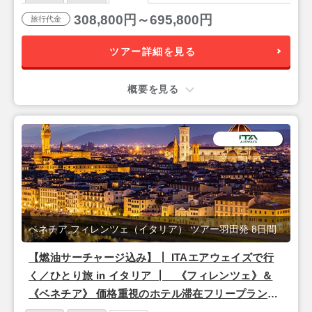
308,800円～695,800円
旅行代金
ツアー詳細を見る
概要を見る
ベネチア,フィレンツェ（イタリア） ツアー羽田発 8日間
【燃油サーチャージ込み】┃ ITAエアウェイズで行
く／ひとり旅 in イタリア ┃ 《フィレンツェ》＆
《ベネチア》 価格重視のホテル滞在フリープラン
朝食付き 8日間 【羽田発】