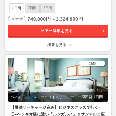
ィレンツェ＆ベネチア』6日間【羽田昼発/ITAエアウ
7日間
8日間
6日間
ェイズ(東京-ローマ間直行便)】
749,800円～1,324,800円
旅行代金
ツアー詳細を見る
概要を見る
ベネチア,フィレンツェ（イタリア） ツアー羽田発 7日間
【燃油サーチャージ込み】ビジネスクラスで行く♪
〇●ベッキオ橋に近い「ルンガルノ」＆サンマルコ広