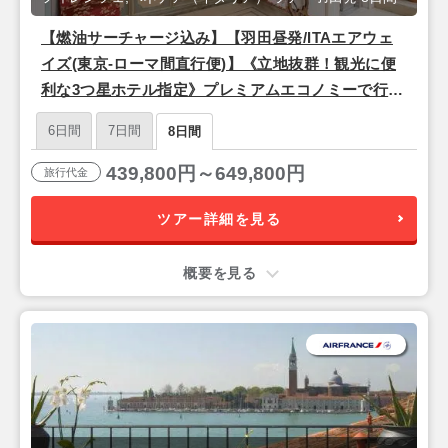
【燃油サーチャージ込み】【羽田昼発/ITAエアウェ
イズ(東京-ローマ間直行便)】《立地抜群！観光に便
利な3つ星ホテル指定》プレミアムエコノミーで行く
♪ 『フィレンツェ＆ベネチア』8日間
6日間
7日間
8日間
439,800円～649,800円
旅行代金
ツアー詳細を見る
概要を見る