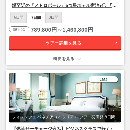
場至近の「メトロポール」5つ星ホテル宿泊●〇 『フ
ィレンツェ＆ベネチア』7日間【羽田昼発/ITAエアウ
6日間
8日間
7日間
ェイズ(東京-ローマ間直行便)】
789,800円～1,460,800円
旅行代金
ツアー詳細を見る
概要を見る
フィレンツェ,ベネチア（イタリア） ツアー羽田発 8日間
【燃油サーチャージ込み】ビジネスクラスで行く♪