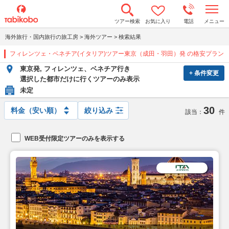
t
ツアー検索
お気に入り
電話
メニュー
o
g
海外旅行・国内旅行の旅工房
>
海外ツアー
>
検索結果
g
l
フィレンツェ・ベネチア(イタリア)ツアー東京（成田・羽田）発 の格安プラン
e
n
東京発, フィレンツェ、ベネチア行き
a
+ 条件変更
v
選択した都市だけに行くツアーのみ表示
i
未定
g
a
30
t
絞り込み
該当：
件
i
o
n
WEB受付限定ツアーのみを表示する