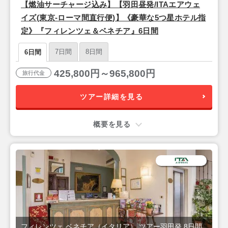
【燃油サーチャージ込み】【羽田昼発/ITAエアウェ
イズ(東京-ローマ間直行便)】《豪華な5つ星ホテル指
定》『フィレンツェ＆ベネチア』6日間
7日間
8日間
6日間
425,800円～965,800円
旅行代金
ツアー詳細を見る
概要を見る
フィレンツェ,ベネチア（イタリア） ツアー羽田発 8日間