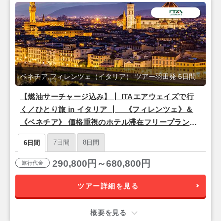
ベネチア,フィレンツェ（イタリア） ツアー羽田発 6日間
【燃油サーチャージ込み】┃ ITAエアウェイズで行
く／ひとり旅 in イタリア ┃ 《フィレンツェ》＆
《ベネチア》 価格重視のホテル滞在フリープラン
朝食付き 6日間 【羽田発】
7日間
8日間
6日間
290,800円～680,800円
旅行代金
ツアー詳細を見る
概要を見る