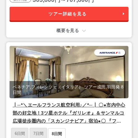
ツアー詳細を見る
概要を見る
ベネチア,フィレンツェ（イタリア） ツアー成田,羽田発 8
日間
┃─*＼エールフランス航空利用♪／*─┃ 〇●市内中心
部の好立地！3ツ星ホテル『ガリレオ』＆サンマルコ
広場徒歩圏内の「スカンジナビア」宿泊●〇 『フィ
レンツェ＆ベネチア』8日間【羽田または成田午前
6日間
7日間
8日間
発/エールフランス利用】