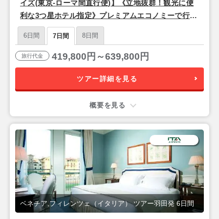
イズ(東京-ローマ間直行便)】《立地抜群！観光に便
利な3つ星ホテル指定》プレミアムエコノミーで行く
♪ 『フィレンツェ＆ベネチア』7日間
6日間
8日間
7日間
419,800円～639,800円
旅行代金
ツアー詳細を見る
概要を見る
ベネチア,フィレンツェ（イタリア） ツアー羽田発 6日間