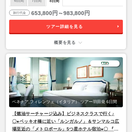
6日間
7日間
8日間
653,800円～983,800円
旅行代金
ツアー詳細を見る
概要を見る
ベネチア,フィレンツェ（イタリア） ツアー羽田発 6日間
【燃油サーチャージ込み】ビジネスクラスで行く♪
〇●ベッキオ橋に近い「ルンガルノ」＆サンマルコ広
場至近の「メトロポール」5つ星ホテル宿泊●〇 『フ