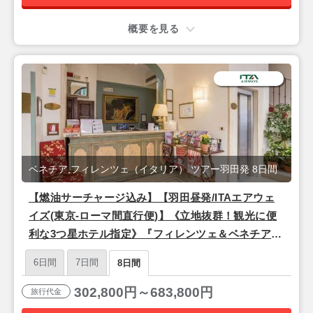
概要を見る
ベネチア,フィレンツェ（イタリア） ツアー羽田発 8日間
【燃油サーチャージ込み】【羽田昼発/ITAエアウェ
イズ(東京-ローマ間直行便)】《立地抜群！観光に便
利な3つ星ホテル指定》『フィレンツェ＆ベネチア』
8日間
6日間
7日間
8日間
302,800円～683,800円
旅行代金