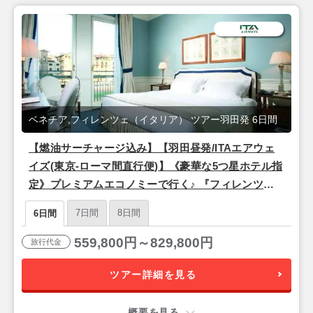
ベネチア,フィレンツェ（イタリア） ツアー羽田発 6日間
【燃油サーチャージ込み】【羽田昼発/ITAエアウェ
イズ(東京-ローマ間直行便)】《豪華な5つ星ホテル指
定》プレミアムエコノミーで行く♪ 『フィレンツェ
＆ベネチア』6日間
7日間
8日間
6日間
559,800円～829,800円
旅行代金
ツアー詳細を見る
概要を見る