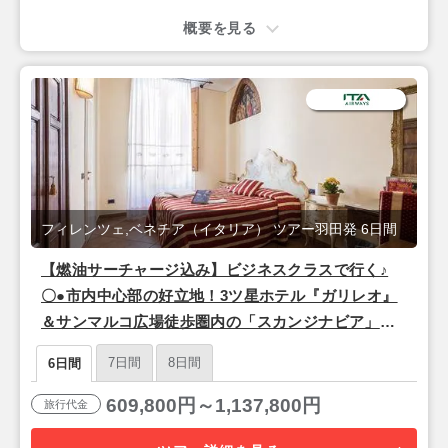
概要を見る
フィレンツェ,ベネチア（イタリア） ツアー羽田発 6日間
【燃油サーチャージ込み】ビジネスクラスで行く♪
〇●市内中心部の好立地！3ツ星ホテル『ガリレオ』
＆サンマルコ広場徒歩圏内の「スカンジナビア」宿
泊●〇 『フィレンツェ＆ベネチア』6日間【羽田昼
7日間
8日間
6日間
発/ITAエアウェイズ(東京-ローマ間直行便)】
609,800円～1,137,800円
旅行代金