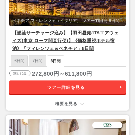
ベネチア,フィレンツェ（イタリア） ツアー羽田発 8日間
【燃油サーチャージ込み】【羽田昼発/ITAエアウェ
イズ(東京-ローマ間直行便)】《価格重視ホテル宿
泊》『フィレンツェ＆ベネチア』8日間
6日間
7日間
8日間
272,800円～611,800円
旅行代金
ツアー詳細を見る
概要を見る