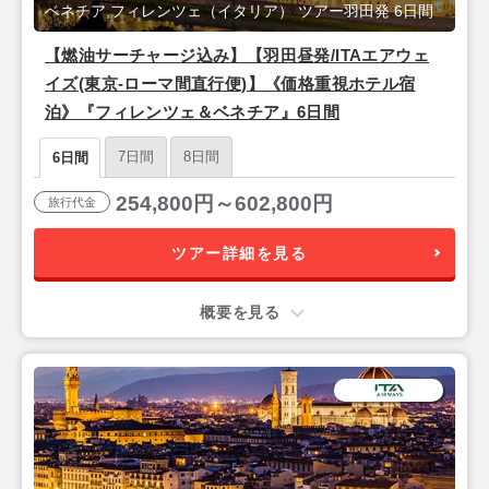
ベネチア,フィレンツェ（イタリア） ツアー羽田発 6日間
【燃油サーチャージ込み】【羽田昼発/ITAエアウェ
イズ(東京-ローマ間直行便)】《価格重視ホテル宿
泊》『フィレンツェ＆ベネチア』6日間
7日間
8日間
6日間
254,800円～602,800円
旅行代金
ツアー詳細を見る
概要を見る