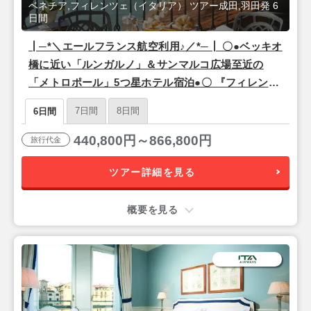
ベネチア,フィレンツェ（イタリア） ツアー成田,羽田発 6
日間
┃─*＼エールフランス航空利用♪／*─┃ 〇●ベッキオ
橋に近い「ルンガルノ」＆サンマルコ広場至近の
「メトロポール」5つ星ホテル宿泊●〇 『フィレンツ
ェ＆ベネチア』6日間【羽田または成田午前発/エー
7日間
8日間
6日間
ルフランス利用】
440,800円～866,800円
旅行代金
ツアー詳細を見る
概要を見る