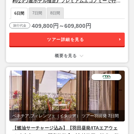
利な3つ星ホテル指定》プレミアムエコノミーで行く
♪ 『フィレンツェ＆ベネチア』6日間
7日間
8日間
6日間
409,800円～609,800円
旅行代金
ツアー詳細を見る
概要を見る
ベネチア,フィレンツェ（イタリア） ツアー羽田発 7日間
【燃油サーチャージ込み】【羽田昼発/ITAエアウェ