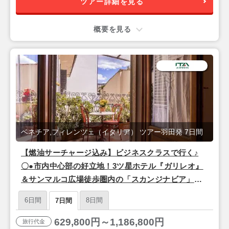
ツアー詳細を見る
概要を見る
ベネチア,フィレンツェ（イタリア） ツアー羽田発 7日間
【燃油サーチャージ込み】ビジネスクラスで行く♪
〇●市内中心部の好立地！3ツ星ホテル『ガリレオ』
＆サンマルコ広場徒歩圏内の「スカンジナビア」宿
泊●〇 『フィレンツェ＆ベネチア』7日間【羽田昼
6日間
8日間
7日間
発/ITAエアウェイズ(東京-ローマ間直行便)】
629,800円～1,186,800円
旅行代金