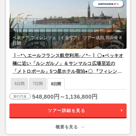
ベネチア,フィレンツェ（イタリア） ツアー成田,羽田発 8
日間
┃─*＼エールフランス航空利用♪／*─┃ 〇●ベッキオ
橋に近い「ルンガルノ」＆サンマルコ広場至近の
「メトロポール」5つ星ホテル宿泊●〇 『フィレンツ
ェ＆ベネチア』8日間【羽田または成田午前発/エー
6日間
7日間
8日間
ルフランス利用】
548,800円～1,136,800円
旅行代金
ツアー詳細を見る
概要を見る