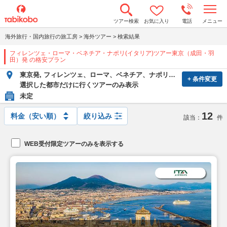
t
ツアー検索
お気に入り
電話
メニュー
o
g
海外旅行・国内旅行の旅工房
>
海外ツアー
>
検索結果
g
l
フィレンツェ・ローマ・ベネチア・ナポリ(イタリア)ツアー東京（成田・羽
e
田）発 の格安プラン
n
a
東京発, フィレンツェ、ローマ、ベネチア、ナポリ行き
v
+ 条件変更
選択した都市だけに行くツアーのみ表示
i
g
未定
a
t
12
絞り込み
i
該当：
件
o
n
WEB受付限定ツアーのみを表示する