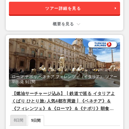
ツアー詳細を見る
概要を見る
ローマ,ナポリ,ベネチア,フィレンツェ（イタリア） ツアー
羽田発 9日間
【燃油サーチャージ込み】┃鉄道で巡る イタリアよ
くばり ひとり旅♪人気4都市周遊┃《ベネチア》＆
《フィレンツェ》＆《ローマ》＆《ナポリ》朝食付
き 9日間
8日間
9日間