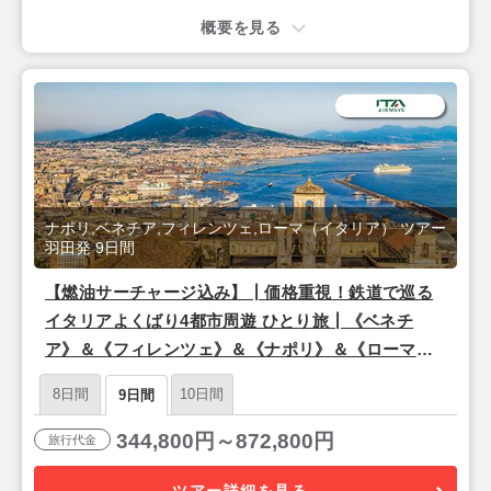
概要を見る
ナポリ,ベネチア,フィレンツェ,ローマ（イタリア） ツアー
羽田発 9日間
【燃油サーチャージ込み】┃価格重視！鉄道で巡る
イタリアよくばり4都市周遊 ひとり旅┃《ベネチ
ア》＆《フィレンツェ》＆《ナポリ》＆《ローマ》
朝食付き 9日間
8日間
10日間
9日間
344,800円～872,800円
旅行代金
ツアー詳細を見る