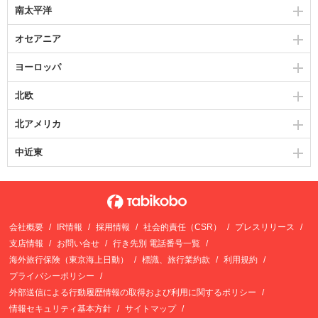
南太平洋
オセアニア
ヨーロッパ
北欧
北アメリカ
中近東
会社概要
IR情報
採用情報
社会的責任（CSR）
プレスリリース
支店情報
お問い合せ
行き先別 電話番号一覧
海外旅行保険（東京海上日動）
標識、旅行業約款
利用規約
プライバシーポリシー
外部送信による行動履歴情報の取得および利用に関するポリシー
情報セキュリティ基本方針
サイトマップ