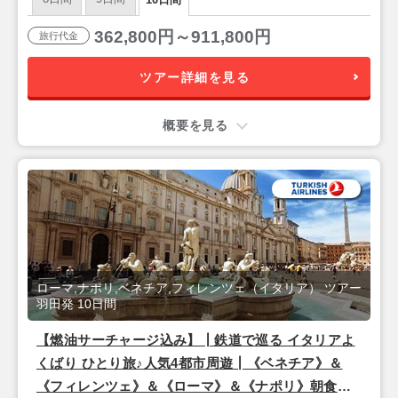
362,800円～911,800円
旅行代金
ツアー詳細を見る
概要を見る
ローマ,ナポリ,ベネチア,フィレンツェ（イタリア） ツアー
羽田発 10日間
【燃油サーチャージ込み】┃鉄道で巡る イタリアよ
くばり ひとり旅♪人気4都市周遊┃《ベネチア》＆
《フィレンツェ》＆《ローマ》＆《ナポリ》朝食付