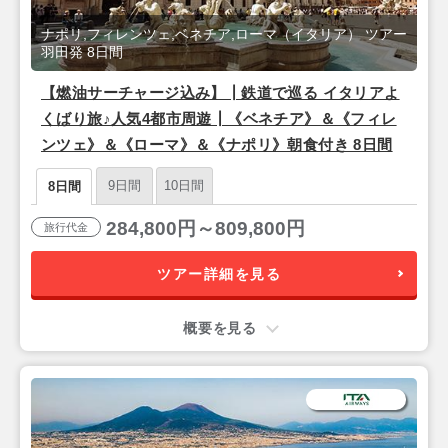
ナポリ,フィレンツェ,ベネチア,ローマ（イタリア） ツアー
羽田発 8日間
【燃油サーチャージ込み】┃鉄道で巡る イタリアよ
くばり旅♪人気4都市周遊┃《ベネチア》＆《フィレ
ンツェ》＆《ローマ》＆《ナポリ》朝食付き 8日間
9日間
10日間
8日間
284,800円～809,800円
旅行代金
ツアー詳細を見る
概要を見る