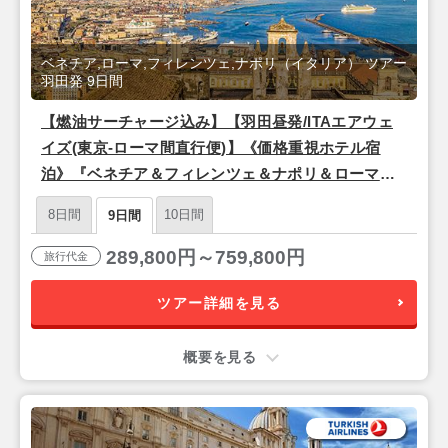
ベネチア,ローマ,フィレンツェ,ナポリ（イタリア） ツアー
羽田発 9日間
【燃油サーチャージ込み】【羽田昼発/ITAエアウェ
イズ(東京-ローマ間直行便)】《価格重視ホテル宿
泊》『ベネチア＆フィレンツェ＆ナポリ＆ローマ』9
日間
8日間
10日間
9日間
289,800円～759,800円
旅行代金
ツアー詳細を見る
概要を見る