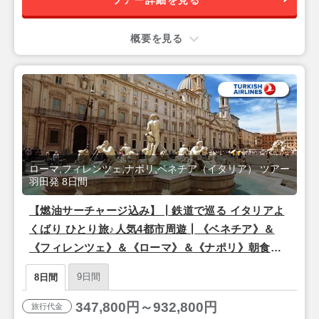
概要を見る
ローマ,フィレンツェ,ナポリ,ベネチア（イタリア） ツアー
羽田発 8日間
【燃油サーチャージ込み】┃鉄道で巡る イタリアよ
くばり ひとり旅♪人気4都市周遊┃《ベネチア》＆
《フィレンツェ》＆《ローマ》＆《ナポリ》朝食付
き 8日間
9日間
8日間
347,800円～932,800円
旅行代金