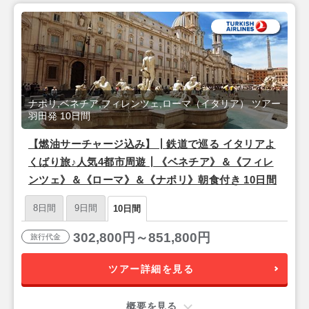
ナポリ,ベネチア,フィレンツェ,ローマ（イタリア） ツアー
羽田発 10日間
【燃油サーチャージ込み】┃鉄道で巡る イタリアよ
くばり旅♪人気4都市周遊┃《ベネチア》＆《フィレ
ンツェ》＆《ローマ》＆《ナポリ》朝食付き 10日間
8日間
9日間
10日間
302,800円～851,800円
旅行代金
ツアー詳細を見る
概要を見る