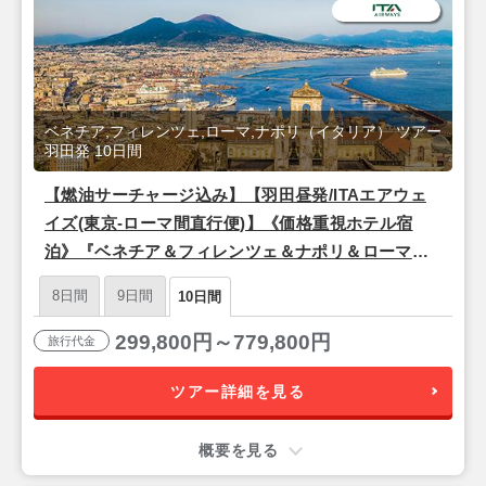
ベネチア,フィレンツェ,ローマ,ナポリ（イタリア） ツアー
羽田発 10日間
【燃油サーチャージ込み】【羽田昼発/ITAエアウェ
イズ(東京-ローマ間直行便)】《価格重視ホテル宿
泊》『ベネチア＆フィレンツェ＆ナポリ＆ローマ』
10日間
8日間
9日間
10日間
299,800円～779,800円
旅行代金
ツアー詳細を見る
概要を見る