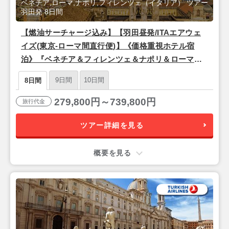
ベネチア,ローマ,ナポリ,フィレンツェ（イタリア） ツアー
羽田発 8日間
【燃油サーチャージ込み】【羽田昼発/ITAエアウェ
イズ(東京-ローマ間直行便)】《価格重視ホテル宿
泊》『ベネチア＆フィレンツェ＆ナポリ＆ローマ』8
日間
9日間
10日間
8日間
279,800円～739,800円
旅行代金
ツアー詳細を見る
概要を見る