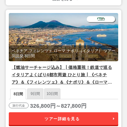
ベネチア,フィレンツェ,ローマ,ナポリ（イタリア） ツアー
羽田発 8日間
【燃油サーチャージ込み】┃価格重視！鉄道で巡る
イタリアよくばり4都市周遊 ひとり旅┃《ベネチ
ア》＆《フィレンツェ》＆《ナポリ》＆《ローマ》
朝食付き 8日間
9日間
10日間
8日間
326,800円～827,800円
旅行代金
ツアー詳細を見る