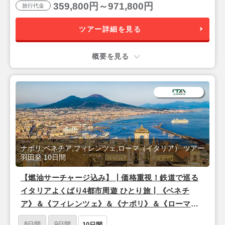
359,800円～971,800円
旅行代金
ツアー詳細を見る
概要を見る
ナポリ,ベネチア,フィレンツェ,ローマ（イタリア） ツアー
羽田発 10日間
【燃油サーチャージ込み】┃価格重視！鉄道で巡る
イタリアよくばり4都市周遊 ひとり旅┃《ベネチ
ア》＆《フィレンツェ》＆《ナポリ》＆《ローマ》
朝食付き 10日間
8日間
9日間
10日間