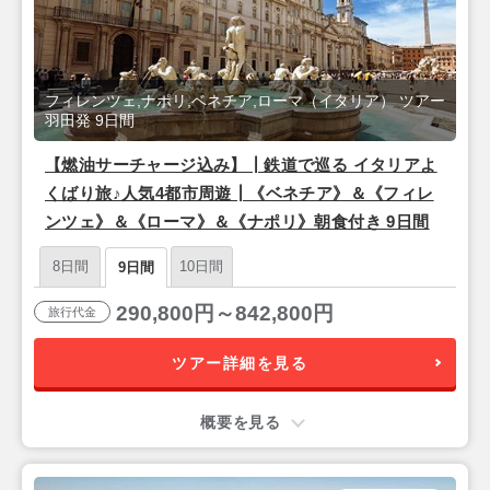
フィレンツェ,ナポリ,ベネチア,ローマ（イタリア） ツアー
羽田発 9日間
【燃油サーチャージ込み】┃鉄道で巡る イタリアよ
くばり旅♪人気4都市周遊┃《ベネチア》＆《フィレ
ンツェ》＆《ローマ》＆《ナポリ》朝食付き 9日間
8日間
10日間
9日間
290,800円～842,800円
旅行代金
ツアー詳細を見る
概要を見る