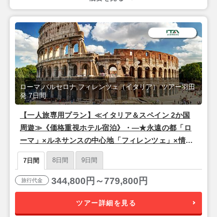
ローマ,バルセロナ,フィレンツェ（イタリア） ツアー羽田
発 7日間
【一人旅専用プラン】≪イタリア＆スペイン 2か国
周遊≫《価格重視ホテル宿泊》・―★永遠の都「ロ
ーマ」×ルネサンスの中心地「フィレンツェ」×情熱
の街「バルセロナ」★―・7日間【羽田昼発/ITAエア
8日間
9日間
7日間
ウェイズ(東京-ローマ間直行便)】
344,800円～779,800円
旅行代金
ツアー詳細を見る