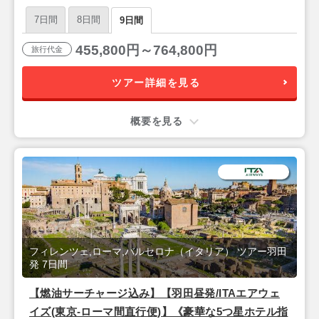
♪ ・―★永遠の都「ローマ」×ルネサンスの中心地
7日間
8日間
9日間
「フィレンツェ」×情熱の街「バルセロナ」★―・9
日間
455,800円～764,800円
旅行代金
ツアー詳細を見る
概要を見る
フィレンツェ,ローマ,バルセロナ（イタリア） ツアー羽田
発 7日間
【燃油サーチャージ込み】【羽田昼発/ITAエアウェ
イズ(東京-ローマ間直行便)】《豪華な5つ星ホテル指