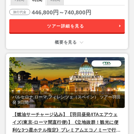
「フィレンツェ」×情熱の街「バルセロナ」★―・8
日間
446,800円～740,800円
旅行代金
ツアー詳細を見る
概要を見る
バルセロナ,ローマ,フィレンツェ（スペイン） ツアー羽田
発 9日間
【燃油サーチャージ込み】【羽田昼発/ITAエアウェ
イズ(東京-ローマ間直行便)】《立地抜群！観光に便
利な3つ星ホテル指定》プレミアムエコノミーで行く