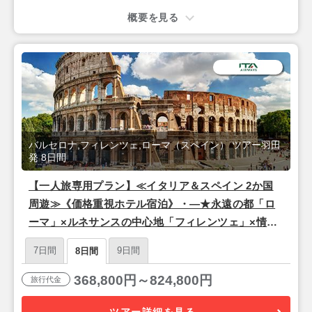
概要を見る
バルセロナ,フィレンツェ,ローマ（スペイン） ツアー羽田
発 8日間
【一人旅専用プラン】≪イタリア＆スペイン 2か国
周遊≫《価格重視ホテル宿泊》・―★永遠の都「ロ
ーマ」×ルネサンスの中心地「フィレンツェ」×情熱
の街「バルセロナ」★―・8日間【羽田昼発/ITAエア
7日間
9日間
8日間
ウェイズ(東京-ローマ間直行便)】
368,800円～824,800円
旅行代金
ツアー詳細を見る