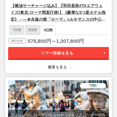
【燃油サーチャージ込み】【羽田昼発/ITAエアウェ
イズ(東京-ローマ間直行便)】《豪華な5つ星ホテル指
定》・―★永遠の都「ローマ」×ルネサンスの中心地
「フィレンツェ」×情熱の街「バルセロナ」★―・9
7日間
8日間
9日間
日間
578,800円～1,307,800円
旅行代金
ツアー詳細を見る
概要を見る
フィレンツェ,ローマ,バルセロナ（イタリア） ツアー羽田