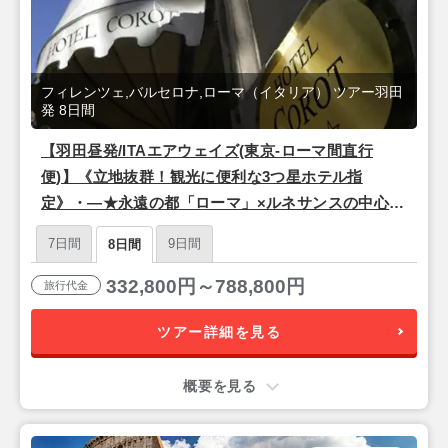
フィレンツェ,バルセロナ,ローマ（イタリア） ツアー羽田
発 8日間
【羽田昼発/ITAエアウェイズ(東京-ローマ間直行
便)】《立地抜群！観光に便利な3つ星ホテル指
定》・―★永遠の都「ローマ」×ルネサンスの中心地
「フィレンツェ」×情熱の街「バルセロナ」★―・8
7日間
9日間
8日間
日間
332,800円～788,800円
旅行代金
ツアー詳細を見る
概要を見る