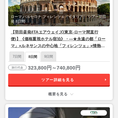
ローマ,バルセロナ,フィレンツェ（イタリア） ツアー羽田
発 8日間
【羽田昼発/ITAエアウェイズ(東京-ローマ間直行
便)】《価格重視ホテル宿泊》・―★永遠の都「ロー
マ」×ルネサンスの中心地「フィレンツェ」×情熱の
街「バルセロナ」★―・8日間
7日間
9日間
8日間
323,800円～740,800円
旅行代金
ツアー詳細を見る
概要を見る