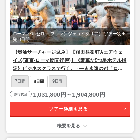
ローマ,バルセロナ,フィレンツェ（イタリア） ツアー羽田
発 8日間
【燃油サーチャージ込み】【羽田昼発/ITAエアウェ
イズ(東京-ローマ間直行便)】《豪華な5つ星ホテル指
定》ビジネスクラスで行く♪ ・―★永遠の都「ロー
マ」×ルネサンスの中心地「フィレンツェ」×情熱の
7日間
9日間
8日間
街「バルセロナ」★―・8日間
1,031,800円～1,904,800円
旅行代金
ツアー詳細を見る
概要を見る