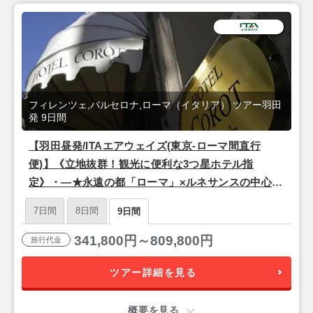
フィレンツェ,バルセロナ,ローマ（イタリア） ツアー羽田
発 9日間
【羽田昼発/ITAエアウェイズ(東京-ローマ間直行
便)】《立地抜群！観光に便利な3つ星ホテル指
定》・―★永遠の都「ローマ」×ルネサンスの中心地
「フィレンツェ」×情熱の街「バルセロナ」★―・9
7日間
8日間
9日間
日間
341,800円～809,800円
旅行代金
ツアー詳細を見る
概要を見る