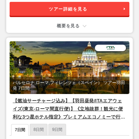
ツアー詳細を見る
概要を見る
バルセロナ,ローマ,フィレンツェ（スペイン） ツアー羽田
発 7日間
【燃油サーチャージ込み】【羽田昼発/ITAエアウェ
イズ(東京-ローマ間直行便)】《立地抜群！観光に便
利な3つ星ホテル指定》プレミアムエコノミーで行く
♪ ・―★永遠の都「ローマ」×ルネサンスの中心地
8日間
9日間
7日間
「フィレンツェ」×情熱の街「バルセロナ」★―・7