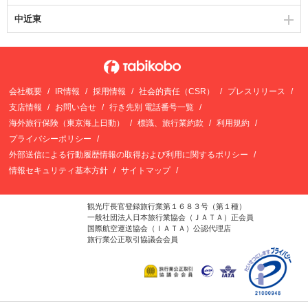
中近東
会社概要
IR情報
採用情報
社会的責任（CSR）
プレスリリース
支店情報
お問い合せ
行き先別 電話番号一覧
海外旅行保険（東京海上日動）
標識、旅行業約款
利用規約
プライバシーポリシー
外部送信による行動履歴情報の取得および利用に関するポリシー
情報セキュリティ基本方針
サイトマップ
観光庁長官登録旅行業第１６８３号（第１種）
一般社団法人日本旅行業協会（ＪＡＴＡ）正会員
国際航空運送協会（ＩＡＴＡ）公認代理店
旅行業公正取引協議会会員