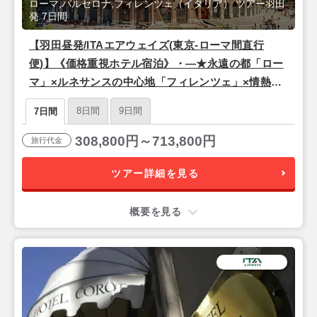
ローマ,バルセロナ,フィレンツェ（イタリア） ツアー羽田
発 7日間
【羽田昼発/ITAエアウェイズ(東京-ローマ間直行
便)】《価格重視ホテル宿泊》・―★永遠の都「ロー
マ」×ルネサンスの中心地「フィレンツェ」×情熱の
街「バルセロナ」★―・7日間
8日間
9日間
7日間
308,800円～713,800円
旅行代金
ツアー詳細を見る
概要を見る