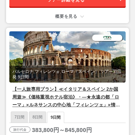
概要を見る
バルセロナ,フィレンツェ,ローマ（スペイン） ツアー羽田
発 9日間
【一人旅専用プラン】≪イタリア＆スペイン 2か国
周遊≫《価格重視ホテル宿泊》・―★永遠の都「ロ
ーマ」×ルネサンスの中心地「フィレンツェ」×情熱
の街「バルセロナ」★―・9日間【羽田昼発/ITAエア
7日間
8日間
9日間
ウェイズ(東京-ローマ間直行便)】
383,800円～845,800円
旅行代金