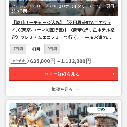
フィレンツェ,ローマ,バルセロナ（イタリア） ツアー羽田
発 8日間
【燃油サーチャージ込み】【羽田昼発/ITAエアウェ
イズ(東京-ローマ間直行便)】《豪華な5つ星ホテル指
定》プレミアムエコノミーで行く♪ ・―★永遠の都
「ローマ」×ルネサンスの中心地「フィレンツェ」×
7日間
9日間
8日間
情熱の街「バルセロナ」★―・8日間
635,800円～1,112,800円
旅行代金
ツアー詳細を見る
概要を見る