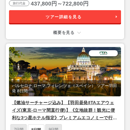
日間
437,800円～722,800円
旅行代金
ツアー詳細を見る
概要を見る
バルセロナ,ローマ,フィレンツェ（スペイン） ツアー羽田
発 8日間
【燃油サーチャージ込み】【羽田昼発/ITAエアウェ
イズ(東京-ローマ間直行便)】《立地抜群！観光に便
利な3つ星ホテル指定》プレミアムエコノミーで行く
♪ ・―★永遠の都「ローマ」×ルネサンスの中心地
7日間
9日間
8日間