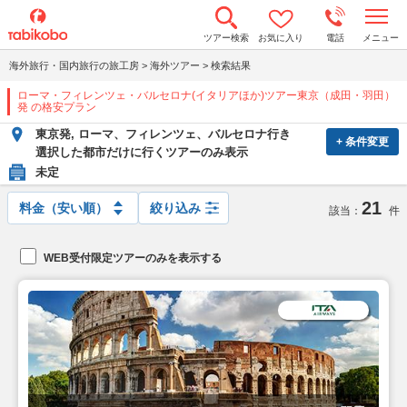
t
ツアー検索
お気に入り
電話
メニュー
o
g
海外旅行・国内旅行の旅工房
>
海外ツアー
>
検索結果
g
l
ローマ・フィレンツェ・バルセロナ(イタリアほか)ツアー東京（成田・羽田）
e
発 の格安プラン
n
a
東京発, ローマ、フィレンツェ、バルセロナ行き
v
+ 条件変更
選択した都市だけに行くツアーのみ表示
i
g
未定
a
t
21
絞り込み
i
該当：
件
o
n
WEB受付限定ツアーのみを表示する