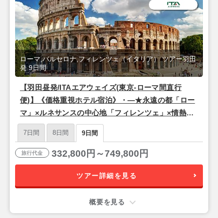
ローマ,バルセロナ,フィレンツェ（イタリア） ツアー羽田
発 9日間
【羽田昼発/ITAエアウェイズ(東京-ローマ間直行
便)】《価格重視ホテル宿泊》・―★永遠の都「ロー
マ」×ルネサンスの中心地「フィレンツェ」×情熱の
街「バルセロナ」★―・9日間
7日間
8日間
9日間
332,800円～749,800円
旅行代金
ツアー詳細を見る
概要を見る