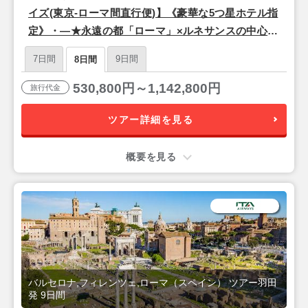
イズ(東京-ローマ間直行便)】《豪華な5つ星ホテル指
定》・―★永遠の都「ローマ」×ルネサンスの中心地
「フィレンツェ」×情熱の街「バルセロナ」★―・8
7日間
9日間
8日間
日間
530,800円～1,142,800円
旅行代金
ツアー詳細を見る
概要を見る
バルセロナ,フィレンツェ,ローマ（スペイン） ツアー羽田
発 9日間