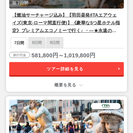
発 7日間
【燃油サーチャージ込み】【羽田昼発/ITAエアウェ
イズ(東京-ローマ間直行便)】《豪華な5つ星ホテル指
定》プレミアムエコノミーで行く♪ ・―★永遠の都
「ローマ」×ルネサンスの中心地「フィレンツェ」×
8日間
9日間
7日間
情熱の街「バルセロナ」★―・7日間
581,800円～1,019,800円
旅行代金
ツアー詳細を見る
概要を見る