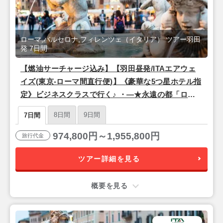
ローマ,バルセロナ,フィレンツェ（イタリア） ツアー羽田
発 7日間
【燃油サーチャージ込み】【羽田昼発/ITAエアウェ
イズ(東京-ローマ間直行便)】《豪華な5つ星ホテル指
定》ビジネスクラスで行く♪ ・―★永遠の都「ロー
マ」×ルネサンスの中心地「フィレンツェ」×情熱の
8日間
9日間
7日間
街「バルセロナ」★―・7日間
974,800円～1,955,800円
旅行代金
ツアー詳細を見る
概要を見る