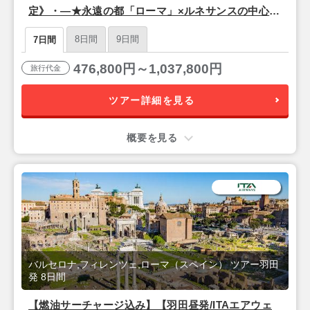
定》・―★永遠の都「ローマ」×ルネサンスの中心地
「フィレンツェ」×情熱の街「バルセロナ」★―・7
8日間
9日間
7日間
日間
476,800円～1,037,800円
旅行代金
ツアー詳細を見る
概要を見る
バルセロナ,フィレンツェ,ローマ（スペイン） ツアー羽田
発 8日間
【燃油サーチャージ込み】【羽田昼発/ITAエアウェ