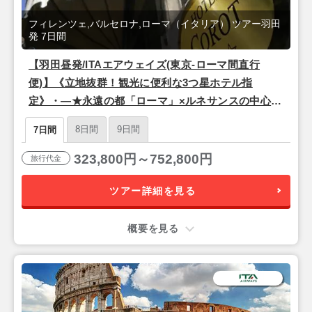
フィレンツェ,バルセロナ,ローマ（イタリア） ツアー羽田
発 7日間
【羽田昼発/ITAエアウェイズ(東京-ローマ間直行
便)】《立地抜群！観光に便利な3つ星ホテル指
定》・―★永遠の都「ローマ」×ルネサンスの中心地
「フィレンツェ」×情熱の街「バルセロナ」★―・7
8日間
9日間
7日間
日間
323,800円～752,800円
旅行代金
ツアー詳細を見る
概要を見る