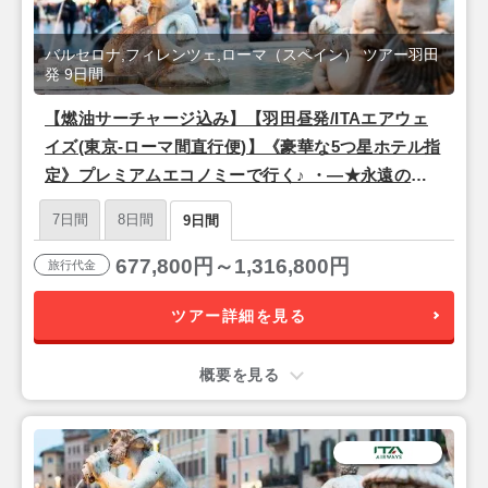
バルセロナ,フィレンツェ,ローマ（スペイン） ツアー羽田
発 9日間
【燃油サーチャージ込み】【羽田昼発/ITAエアウェ
イズ(東京-ローマ間直行便)】《豪華な5つ星ホテル指
定》プレミアムエコノミーで行く♪ ・―★永遠の都
「ローマ」×ルネサンスの中心地「フィレンツェ」×
7日間
8日間
9日間
情熱の街「バルセロナ」★―・9日間
677,800円～1,316,800円
旅行代金
ツアー詳細を見る
概要を見る