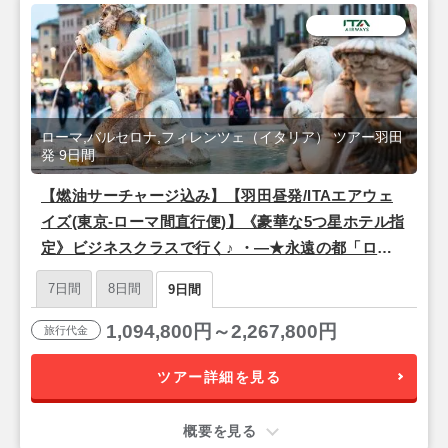
ローマ,バルセロナ,フィレンツェ（イタリア） ツアー羽田
発 9日間
【燃油サーチャージ込み】【羽田昼発/ITAエアウェ
イズ(東京-ローマ間直行便)】《豪華な5つ星ホテル指
定》ビジネスクラスで行く♪ ・―★永遠の都「ロー
マ」×ルネサンスの中心地「フィレンツェ」×情熱の
7日間
8日間
9日間
街「バルセロナ」★―・9日間
1,094,800円～2,267,800円
旅行代金
ツアー詳細を見る
概要を見る