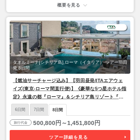
概要を見る
タオルミーナ[シチリア島],ローマ（イタリア） ツアー羽田
発 8日間
【燃油サーチャージ込み】【羽田昼発/ITAエアウェ
イズ(東京-ローマ間直行便)】《豪華な5つ星ホテル指
定》永遠の都『ローマ』＆シチリア島リゾート『タ
オルミーナ』8日間
6日間
7日間
8日間
500,800円～1,451,800円
旅行代金
ツアー詳細を見る