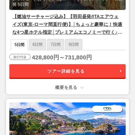
発 5日間
【燃油サーチャージ込み】【羽田昼発/ITAエアウェ
イズ(東京-ローマ間直行便)】│ちょっと豪華に！快適
な4つ星ホテル指定│プレミアムエコノミーで行く♪
永遠の都『ローマ』＆シチリア島リゾート『タオル
6日間
7日間
8日間
5日間
ミーナ』5日間
428,800円～731,800円
旅行代金
ツアー詳細を見る
概要を見る