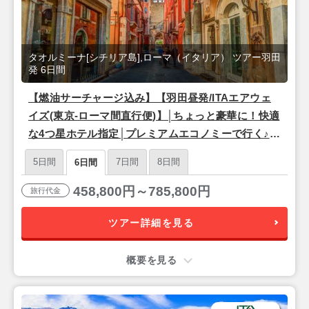
タオルミーナ[シチリア島],ローマ（イタリア） ツアー羽田
発 6日間
【燃油サーチャージ込み】【羽田昼発/ITAエアウェ
イズ(東京-ローマ間直行便)】│ちょっと豪華に！快適
な4つ星ホテル指定│プレミアムエコノミーで行く♪
永遠の都『ローマ』＆シチリア島リゾート『タオル
5日間
7日間
8日間
6日間
ミーナ』6日間
458,800円～785,800円
旅行代金
ツアー詳細を見る
概要を見る