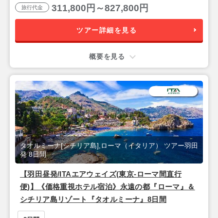
311,800円～827,800円
旅行代金
ツアー詳細を見る
概要を見る
タオルミーナ[シチリア島],ローマ（イタリア） ツアー羽田
発 8日間
【羽田昼発/ITAエアウェイズ(東京-ローマ間直行
便)】《価格重視ホテル宿泊》永遠の都『ローマ』＆
シチリア島リゾート『タオルミーナ』8日間