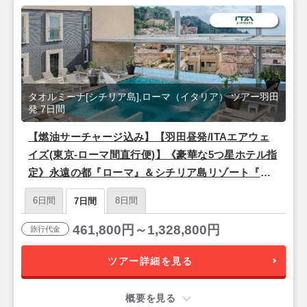
タオルミーナ[シチリア島],ローマ（イタリア） ツアー羽田
発 7日間
【燃油サーチャージ込み】【羽田昼発/ITAエアウェ
イズ(東京-ローマ間直行便)】《豪華な5つ星ホテル指
定》永遠の都『ローマ』＆シチリア島リゾート『タ
オルミーナ』7日間
6日間
8日間
7日間
461,800円～1,328,800円
旅行代金
ツアー詳細を見る
概要を見る