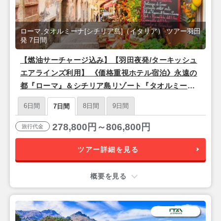
ローマ,タオルミーナ[シチリア島]（イタリア） ツアー羽田
発 7日間
【燃油サーチャージ込み】【羽田夜発/ターキッシュ
エアラインズ利用】 《価格重視ホテル宿泊》永遠の
都『ローマ』＆シチリア島リゾート『タオルミー
ナ』7日間
6日間
8日間
9日間
7日間
278,800円～806,800円
旅行代金
ツアー詳細を見る
概要を見る