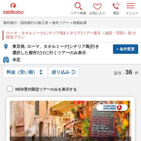
t
ツアー検索
お気に入り
電話
メニュー
o
g
海外旅行・国内旅行の旅工房
>
海外ツアー
>
検索結果
g
l
ローマ・タオルミーナ[シチリア島](イタリア)ツアー東京（成田・羽田）発 の
e
格安プラン
n
a
東京発, ローマ、タオルミーナ[シチリア島]行き
v
+ 条件変更
選択した都市だけに行くツアーのみ表示
i
g
未定
a
t
36
絞り込み
i
該当：
件
o
n
WEB受付限定ツアーのみを表示する