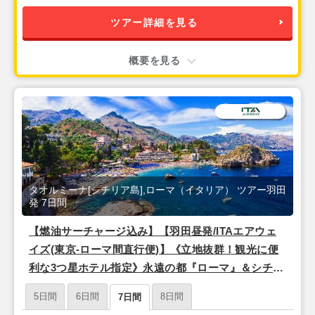
ツアー詳細を見る
概要を見る
タオルミーナ[シチリア島],ローマ（イタリア） ツアー羽田
発 7日間
【燃油サーチャージ込み】【羽田昼発/ITAエアウェ
イズ(東京-ローマ間直行便)】《立地抜群！観光に便
利な3つ星ホテル指定》永遠の都『ローマ』＆シチリ
ア島リゾート『タオルミーナ』7日間
5日間
6日間
8日間
7日間