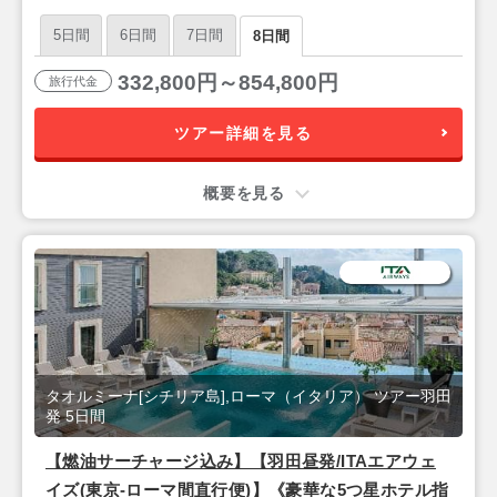
ア島リゾート『タオルミーナ』8日間
5日間
6日間
7日間
8日間
332,800円～854,800円
旅行代金
ツアー詳細を見る
概要を見る
タオルミーナ[シチリア島],ローマ（イタリア） ツアー羽田
発 5日間
【燃油サーチャージ込み】【羽田昼発/ITAエアウェ
イズ(東京-ローマ間直行便)】《豪華な5つ星ホテル指