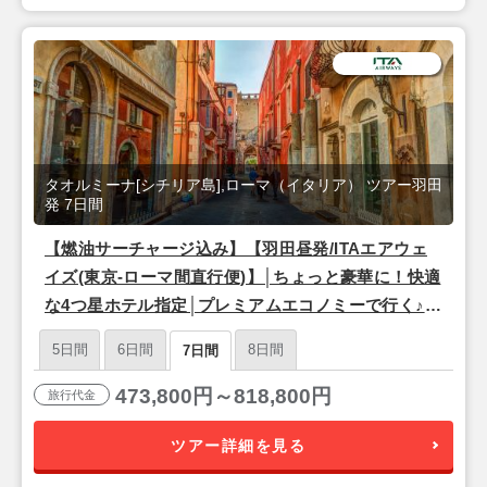
タオルミーナ[シチリア島],ローマ（イタリア） ツアー羽田
発 7日間
【燃油サーチャージ込み】【羽田昼発/ITAエアウェ
イズ(東京-ローマ間直行便)】│ちょっと豪華に！快適
な4つ星ホテル指定│プレミアムエコノミーで行く♪
永遠の都『ローマ』＆シチリア島リゾート『タオル
5日間
6日間
8日間
7日間
ミーナ』7日間
473,800円～818,800円
旅行代金
ツアー詳細を見る