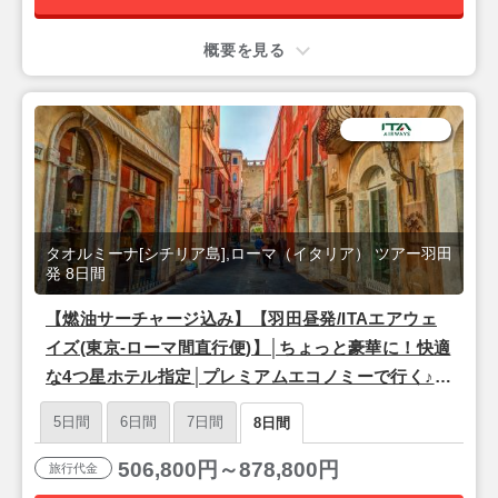
概要を見る
タオルミーナ[シチリア島],ローマ（イタリア） ツアー羽田
発 8日間
【燃油サーチャージ込み】【羽田昼発/ITAエアウェ
イズ(東京-ローマ間直行便)】│ちょっと豪華に！快適
な4つ星ホテル指定│プレミアムエコノミーで行く♪
永遠の都『ローマ』＆シチリア島リゾート『タオル
5日間
6日間
7日間
8日間
ミーナ』8日間
506,800円～878,800円
旅行代金