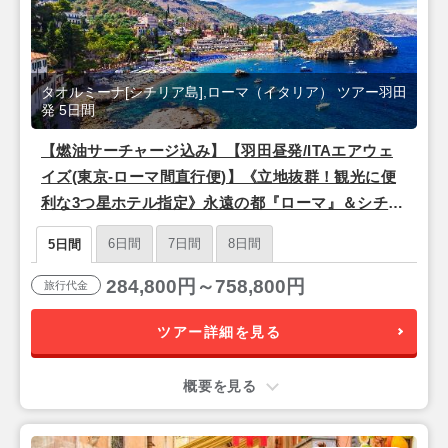
タオルミーナ[シチリア島],ローマ（イタリア） ツアー羽田
発 5日間
【燃油サーチャージ込み】【羽田昼発/ITAエアウェ
イズ(東京-ローマ間直行便)】《立地抜群！観光に便
利な3つ星ホテル指定》永遠の都『ローマ』＆シチリ
ア島リゾート『タオルミーナ』5日間
6日間
7日間
8日間
5日間
284,800円～758,800円
旅行代金
ツアー詳細を見る
概要を見る