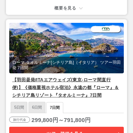
概要を見る
ローマ,タオルミーナ[シチリア島]（イタリア） ツアー羽田
発 7日間
【羽田昼発/ITAエアウェイズ(東京-ローマ間直行
便)】《価格重視ホテル宿泊》永遠の都『ローマ』＆
シチリア島リゾート『タオルミーナ』7日間
5日間
6日間
7日間
299,800円～791,800円
旅行代金