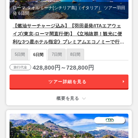
ローマ,タオルミーナ[シチリア島]（イタリア） ツアー羽田
発 6日間
【燃油サーチャージ込み】【羽田昼発/ITAエアウェ
イズ(東京-ローマ間直行便)】《立地抜群！観光に便
利な3つ星ホテル指定》プレミアムエコノミーで行く
♪ 永遠の都『ローマ』＆シチリア島リゾート『タオ
5日間
7日間
8日間
6日間
ルミーナ』6日間
428,800円～728,800円
旅行代金
ツアー詳細を見る
概要を見る