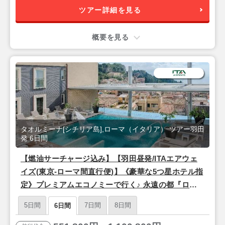
ツアー詳細を見る
概要を見る
タオルミーナ[シチリア島],ローマ（イタリア） ツアー羽田
発 6日間
【燃油サーチャージ込み】【羽田昼発/ITAエアウェ
イズ(東京-ローマ間直行便)】《豪華な5つ星ホテル指
定》プレミアムエコノミーで行く♪ 永遠の都『ロー
マ』＆シチリア島リゾート『タオルミーナ』6日間
5日間
7日間
8日間
6日間