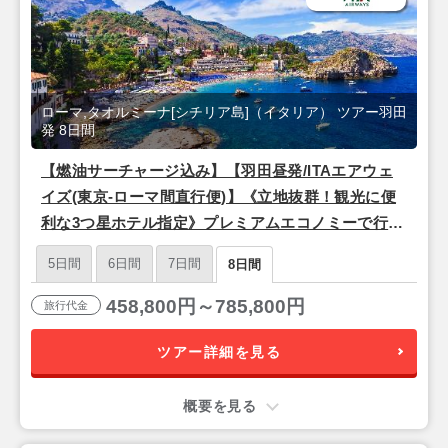
ローマ,タオルミーナ[シチリア島]（イタリア） ツアー羽田
発 8日間
【燃油サーチャージ込み】【羽田昼発/ITAエアウェ
イズ(東京-ローマ間直行便)】《立地抜群！観光に便
利な3つ星ホテル指定》プレミアムエコノミーで行く
♪ 永遠の都『ローマ』＆シチリア島リゾート『タオ
5日間
6日間
7日間
8日間
ルミーナ』8日間
458,800円～785,800円
旅行代金
ツアー詳細を見る
概要を見る