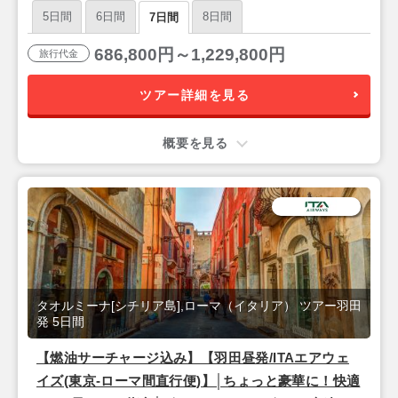
マ』＆シチリア島リゾート『タオルミーナ』7日間
5日間
6日間
8日間
7日間
686,800円～1,229,800円
旅行代金
ツアー詳細を見る
概要を見る
タオルミーナ[シチリア島],ローマ（イタリア） ツアー羽田
発 5日間
【燃油サーチャージ込み】【羽田昼発/ITAエアウェ
イズ(東京-ローマ間直行便)】│ちょっと豪華に！快適