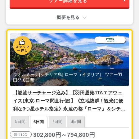
ツアー詳細を見る
概要を見る
タオルミーナ[シチリア島],ローマ（イタリア） ツアー羽
田発 6日間
【燃油サーチャージ込み】【羽田昼発/ITAエアウェ
イズ(東京-ローマ間直行便)】《立地抜群！観光に便
利な3つ星ホテル指定》永遠の都『ローマ』＆シチリ
ア島リゾート『タオルミーナ』6日間
5日間
7日間
8日間
6日間
302,800円～794,800円
旅行代金