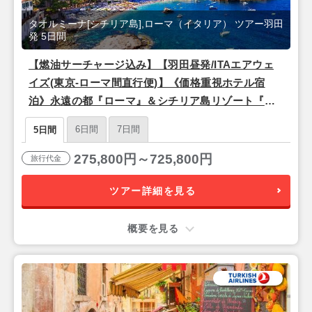
タオルミーナ[シチリア島],ローマ（イタリア） ツアー羽田
発 5日間
【燃油サーチャージ込み】【羽田昼発/ITAエアウェ
イズ(東京-ローマ間直行便)】《価格重視ホテル宿
泊》永遠の都『ローマ』＆シチリア島リゾート『タ
オルミーナ』5日間
6日間
7日間
5日間
275,800円～725,800円
旅行代金
ツアー詳細を見る
概要を見る