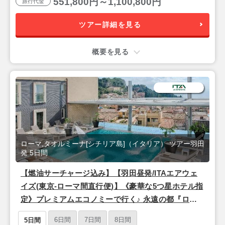
551,800円～1,100,800円
旅行代金
ツアー詳細を見る
概要を見る
ローマ,タオルミーナ[シチリア島]（イタリア） ツアー羽田
発 5日間
【燃油サーチャージ込み】【羽田昼発/ITAエアウェ
イズ(東京-ローマ間直行便)】《豪華な5つ星ホテル指
定》プレミアムエコノミーで行く♪ 永遠の都『ロー
マ』＆シチリア島リゾート『タオルミーナ』5日間
6日間
7日間
8日間
5日間