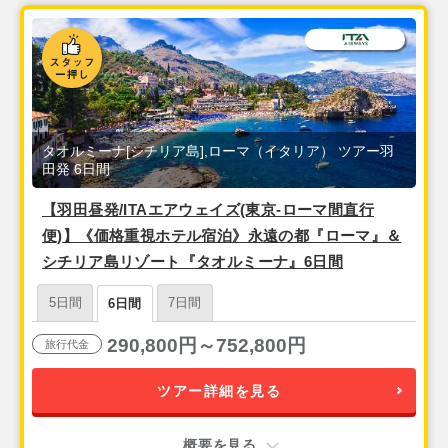
タオルミーナ[シチリア島],ローマ（イタリア） ツアー羽
田発 6日間
【羽田昼発/ITAエアウェイズ(東京-ローマ間直行
便)】《価格重視ホテル宿泊》永遠の都『ローマ』＆
シチリア島リゾート『タオルミーナ』6日間
5日間
7日間
6日間
290,800円～752,800円
旅行代金
ツアー詳細を見る
概要を見る