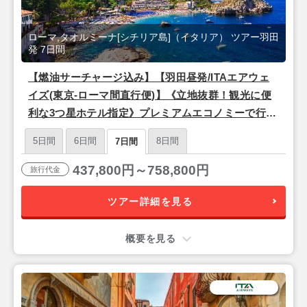
ローマ,タオルミーナ[シチリア島]（イタリア） ツアー羽田
発 7日間
【燃油サーチャージ込み】【羽田昼発/ITAエアウェ
イズ(東京-ローマ間直行便)】《立地抜群！観光に便
利な3つ星ホテル指定》プレミアムエコノミーで行く
♪ 永遠の都『ローマ』＆シチリア島リゾート『タオ
5日間
6日間
8日間
7日間
ルミーナ』7日間
437,800円～758,800円
旅行代金
ツアー詳細を見る
概要を見る