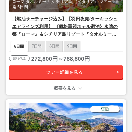
ローマ,タオルミーナ[シチリア島]（イタリア） ツアー羽田
発 6日間
【燃油サーチャージ込み】【羽田夜発/ターキッシュ
エアラインズ利用】 《価格重視ホテル宿泊》永遠の
都『ローマ』＆シチリア島リゾート『タオルミー
ナ』6日間
7日間
8日間
9日間
6日間
272,800円～788,800円
旅行代金
ツアー詳細を見る
概要を見る