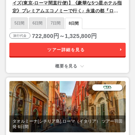
イズ(東京-ローマ間直行便)】《豪華な5つ星ホテル指
定》プレミアムエコノミーで行く♪ 永遠の都『ロー
マ』＆シチリア島リゾート『タオルミーナ』8日間
5日間
6日間
7日間
8日間
722,800円～1,325,800円
旅行代金
ツアー詳細を見る
概要を見る
タオルミーナ[シチリア島],ローマ（イタリア） ツアー羽田
発 6日間