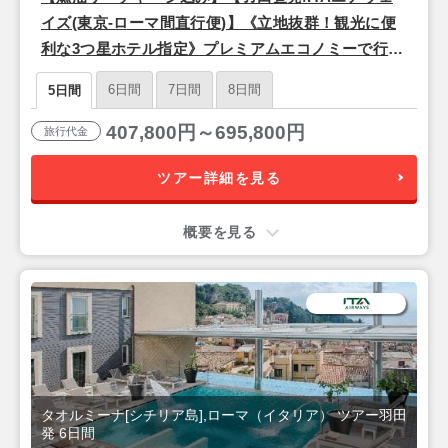
イズ(東京-ローマ間直行便)】《立地抜群！観光に便
利な3つ星ホテル指定》プレミアムエコノミーで行く
♪ 永遠の都『ローマ』＆シチリア島リゾート『タオ
6日間
7日間
8日間
5日間
ルミーナ』5日間
407,800円～695,800円
旅行代金
ツアー詳細を見る
概要を見る
タオルミーナ[シチリア島],ローマ（イタリア） ツアー羽田
発 6日間