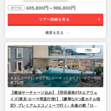
605,800円～986,800円
旅行代金
ツアー詳細を見る
概要を見る
タオルミーナ[シチリア島],ローマ（イタリア） ツアー羽田
発 7日間
【燃油サーチャージ込み】【羽田昼発/ITAエアウェ
イズ(東京-ローマ間直行便)】《豪華な5つ星ホテル指
定》プレミアムエコノミーで行く♪ 永遠の都『ロー