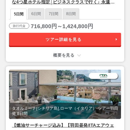
な4つ星ホテル指定│ビジネスクラスで行く♪ 永遠の
都『ローマ』＆シチリア島リゾート『タオルミー
6日間
7日間
8日間
5日間
ナ』5日間
716,800円～1,424,800円
旅行代金
ツアー詳細を見る
概要を見る
タオルミーナ[シチリア島],ローマ（イタリア） ツアー羽田
発 8日間
【燃油サーチャージ込み】【羽田昼発/ITAエアウェ