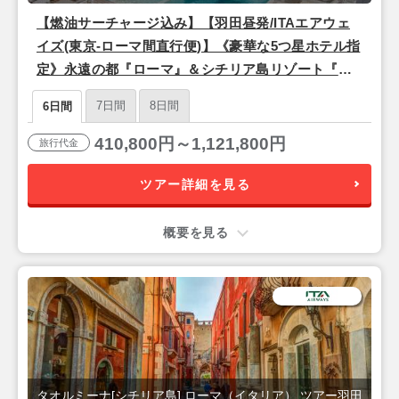
【燃油サーチャージ込み】【羽田昼発/ITAエアウェ
イズ(東京-ローマ間直行便)】《豪華な5つ星ホテル指
定》永遠の都『ローマ』＆シチリア島リゾート『タ
オルミーナ』6日間
7日間
8日間
6日間
410,800円～1,121,800円
旅行代金
ツアー詳細を見る
概要を見る
タオルミーナ[シチリア島],ローマ（イタリア） ツアー羽田