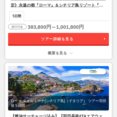
定》永遠の都『ローマ』＆シチリア島リゾート『タ
オルミーナ』5日間
5日間
383,800円～1,001,800円
旅行代金
ツアー詳細を見る
概要を見る
ローマ,タオルミーナ[シチリア島]（イタリア） ツアー羽田
発 5日間
【燃油サーチャージ込み】【羽田昼発/ITAエアウェ