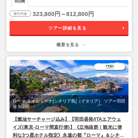
8日間
323,800円～812,800円
旅行代金
ツアー詳細を見る
概要を見る
ローマ,タオルミーナ[シチリア島]（イタリア） ツアー羽田
発 8日間
【燃油サーチャージ込み】【羽田昼発/ITAエアウェ
イズ(東京-ローマ間直行便)】《立地抜群！観光に便
利な3つ星ホテル指定》永遠の都『ローマ』＆シチリ