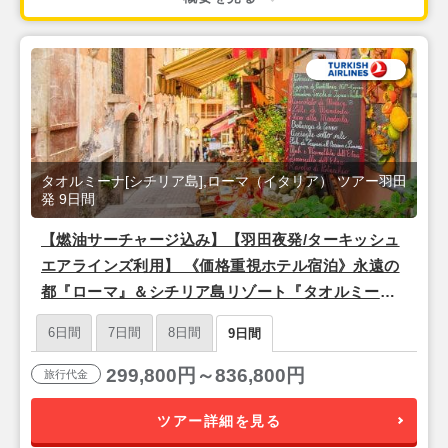
タオルミーナ[シチリア島],ローマ（イタリア） ツアー羽田
発 9日間
【燃油サーチャージ込み】【羽田夜発/ターキッシュ
エアラインズ利用】 《価格重視ホテル宿泊》永遠の
都『ローマ』＆シチリア島リゾート『タオルミー
ナ』9日間
6日間
7日間
8日間
9日間
299,800円～836,800円
旅行代金
ツアー詳細を見る