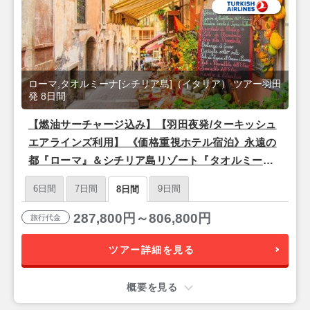
ローマ,タオルミーナ[シチリア島]（イタリア） ツアー羽田
発 8日間
【燃油サーチャージ込み】【羽田夜発/ターキッシュ
エアラインズ利用】 《価格重視ホテル宿泊》永遠の
都『ローマ』＆シチリア島リゾート『タオルミー
ナ』8日間
6日間
7日間
9日間
8日間
287,800円～806,800円
旅行代金
ツアー詳細を見る
概要を見る