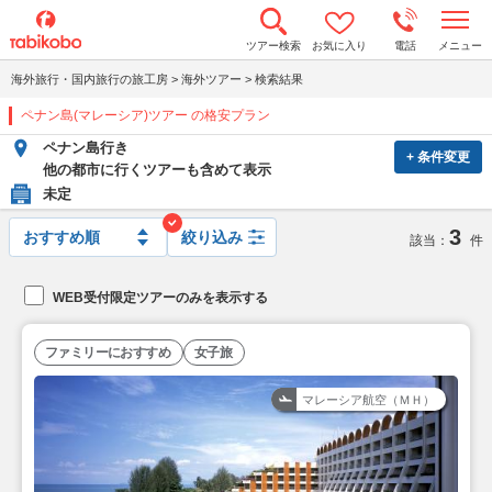
t
ツアー検索
お気に入り
電話
メニュー
o
g
海外旅行・国内旅行の旅工房
>
海外ツアー
>
検索結果
g
l
ペナン島(マレーシア)ツアー の格安プラン
e
n
ペナン島行き
a
+ 条件変更
v
他の都市に行くツアーも含めて表示
i
未定
g
a
3
t
絞り込み
該当：
件
i
o
n
WEB受付限定ツアーのみを表示する
ファミリーにおすすめ
女子旅
マレーシア航空（ＭＨ）