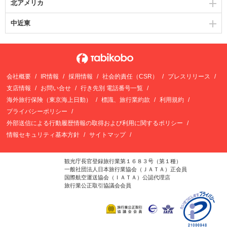
北アメリカ
中近東
会社概要
IR情報
採用情報
社会的責任（CSR）
プレスリリース
支店情報
お問い合せ
行き先別 電話番号一覧
海外旅行保険（東京海上日動）
標識、旅行業約款
利用規約
プライバシーポリシー
外部送信による行動履歴情報の取得および利用に関するポリシー
情報セキュリティ基本方針
サイトマップ
観光庁長官登録旅行業第１６８３号（第１種）
一般社団法人日本旅行業協会（ＪＡＴＡ）正会員
国際航空運送協会（ＩＡＴＡ）公認代理店
旅行業公正取引協議会会員