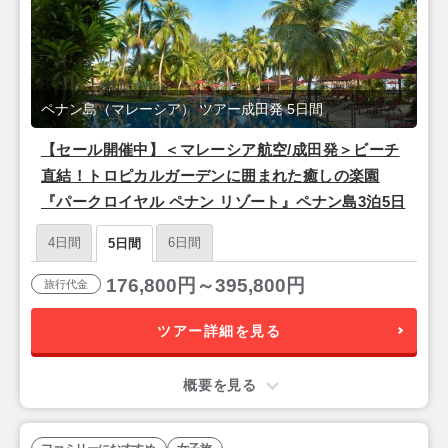
ペナン島（マレーシア） ツアー成田発 5日間
【セール開催中】＜マレーシア航空/成田発＞ビーチ
直結！トロピカルガーデンに囲まれた癒しの楽園
『パークロイヤル ペナン リゾート』ペナン島3泊5日
4日間
6日間
5日間
176,800円～395,800円
旅行代金
ツアー詳細を見る
概要を見る