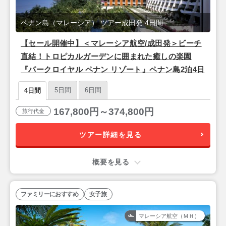
ペナン島（マレーシア） ツアー成田発 4日間
【セール開催中】＜マレーシア航空/成田発＞ビーチ
直結！トロピカルガーデンに囲まれた癒しの楽園
『パークロイヤル ペナン リゾート』ペナン島2泊4日
5日間
6日間
4日間
167,800円～374,800円
旅行代金
ツアー詳細を見る
概要を見る
ファミリーにおすすめ
女子旅
マレーシア航空（ＭＨ）