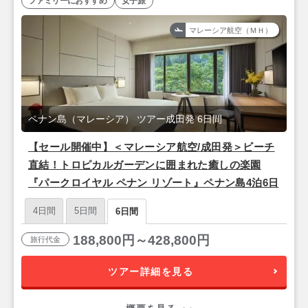
ファミリーにおすすめ
女子旅
マレーシア航空（ＭＨ）
ペナン島（マレーシア） ツアー成田発 6日間
【セール開催中】＜マレーシア航空/成田発＞ビーチ
直結！トロピカルガーデンに囲まれた癒しの楽園
『パークロイヤル ペナン リゾート』ペナン島4泊6日
4日間
5日間
6日間
188,800円～428,800円
旅行代金
ツアー詳細を見る