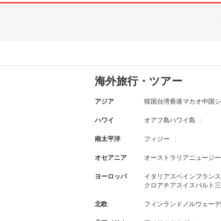
海外旅行・ツアー
アジア
韓国
台湾
香港
マカオ
中国
シ
ハワイ
オアフ島
ハワイ島
南太平洋
フィジー
オセアニア
オーストラリア
ニュージー
ヨーロッパ
イタリア
スペイン
フランス
クロアチア
スイス
バルト三
北欧
フィンランド
ノルウェー
デ