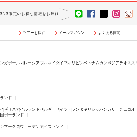
SNS限定のお得な情報をお届け！
ツアーを探す
メールマガジン
よくある質問
ンガポール
マレーシア
ブルネイ
タイ
フィリピン
ベトナム
カンボジア
ラオス
ス
ランド
イギリス
アイルランド
ベルギー
ドイツ
オランダ
ギリシャ
ハンガリー
チェコ
オ
国
ポーランド
ンマーク
スウェーデン
アイスランド