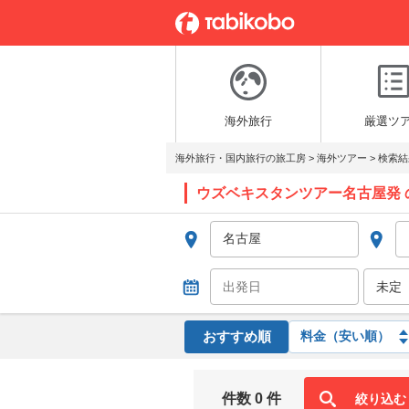
海外旅行
厳選ツ
海外旅行・国内旅行の旅工房
>
海外ツアー
>
検索結
ウズベキスタンツアー名古屋発 
おすすめ順
件数 0 件
絞り込む