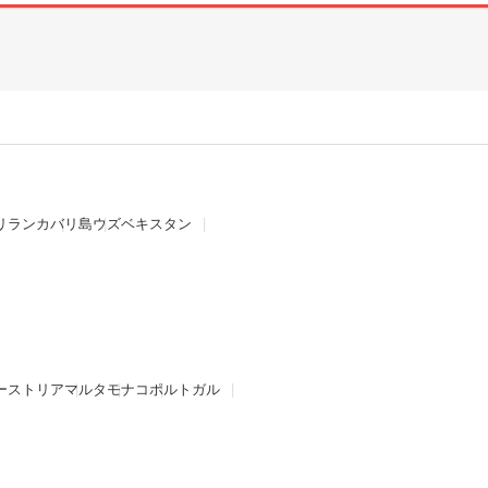
リランカ
バリ島
ウズベキスタン
ーストリア
マルタ
モナコ
ポルトガル