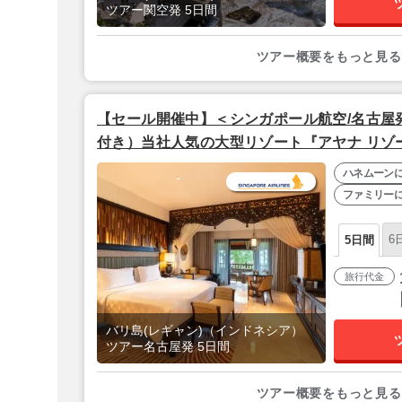
ツアー関空発 5日間
ツアー概要をもっと見る
【セール開催中】＜シンガポール航空/名古屋
付き）当社人気の大型リゾート『アヤナ リゾ
ールーム】』バリ島5日間
ハネムーン
ファミリー
6
5日間
旅行代金
バリ島(レギャン)（インドネシア）
ツアー名古屋発 5日間
ツアー概要をもっと見る