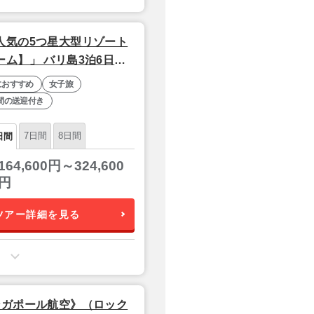
人気の5つ星大型リゾート
ム】」 バリ島3泊6日
におすすめ
女子旅
間の送迎付き
7日間
8日間
日間
164,600円～324,600
円
ツアー詳細を見る
ンガポール航空》（ロック