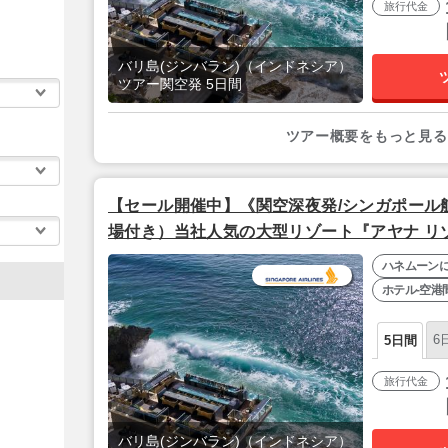
旅行代金
バリ島(ジンバラン)（インドネシア）
ツアー関空発 5日間
ツアー概要をもっと見る
【セール開催中】《関空深夜発/シンガポール
場付き）当社人気の大型リゾート『アヤナ リ
ュールーム】』バリ島5日間
ハネムーン
ホテル-空港
6
5日間
旅行代金
バリ島(ジンバラン)（インドネシア）