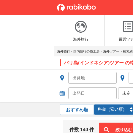
海外旅行
厳選ツ
海外旅行・国内旅行の旅工房
>
海外ツアー
>
検索結
バリ島(インドネシア)ツアー の
おすすめ順
件数 140 件
絞り込む