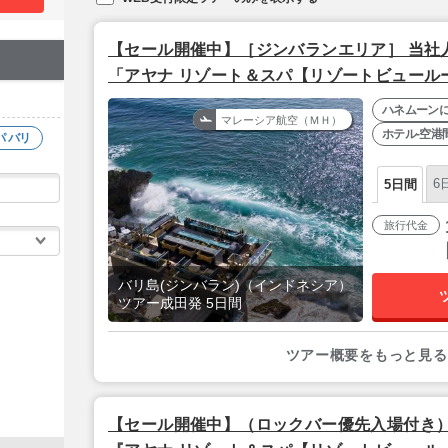
【セール開催中】［ジンバランエリア］ 当社
「アヤナ リゾート＆スパ【リゾートビュールー
【マレーシア航空で行く/成田発】
ハネムーン
マレーシア航空（ＭＨ）
ホテル-空港
パ バリ
6
5日間
旅行代金
バリ島(ジンバラン)（インドネシア）
ツアー成田発 5日間
ツアー概要をもっと見る
【セール開催中】（ロックバー優先入場付き