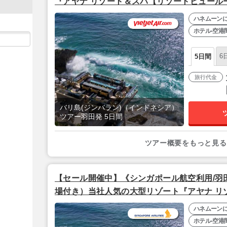
『アヤナ リゾート＆スパ【リゾートビュール
トジェットエア利用/羽田発/成田着】
ハネムーン
ホテル-空港
6
5日間
リ
旅行代金
バリ島(ジンバラン)（インドネシア）
ツアー羽田発 5日間
ツアー概要をもっと見る
【セール開催中】《シンガポール航空利用/羽
場付き）当社人気の大型リゾート『アヤナ リ
ュールーム】』バリ島5日間
ハネムーン
ホテル-空港