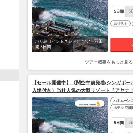
6
5日間
旅行代金
バリ島（インドネシア） ツアー羽田
発 5日間
ツアー概要をもっと見る
【セール開催中】《関空午前発着/シンガポー
入場付き）当社人気の大型リゾート『アヤナ 
ビュールーム】』バリ島5日間
ハネムーン
ホテル-空港
6
5日間