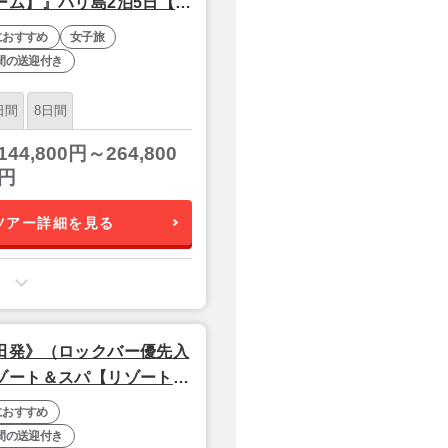
ーム】』バリ島2泊5日【ベ
におすすめ
女子旅
間の送迎付き
日間
8日間
144,800円～264,800
円
ツアー詳細を見る
田発》（ロックバー優先入
ゾート＆スパ【リゾートビ
におすすめ
間の送迎付き