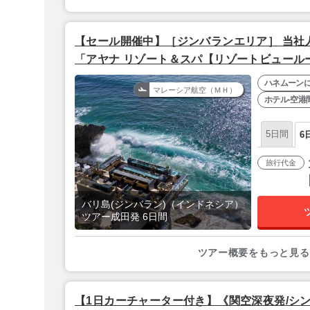
【セール開催中】［ジンバランエリア］ 当社
「アヤナ リゾート＆スパ【リゾートビュールー
【マレーシア航空で行く/成田発】
ハネムーン
マレーシア航空（ＭＨ）
ホテル-空港
5日間
6
旅行代金
バリ島(ジンバラン)（インドネシア）
ツアー成田発 6日間
ツアー概要をもっと見る
【1日カーチャーター付き】《関空深夜発/シ