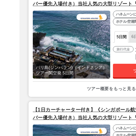
バー優先入場付き）当社人気の大型リゾート『
【リゾートビュールーム】』バリ島5日間
ハネムーン
ホテル-空港
6
5日間
旅行代金
バリ島(ジンバラン)（インドネシア）
ツアー関空発 5日間
ツアー概要をもっと見る
【1日カーチャーター付き】《シンガポール航
バー優先入場付き）当社人気の大型リゾート『
【リゾートビュールーム】』バリ島5日間
ハネムーン
ホテル-空港