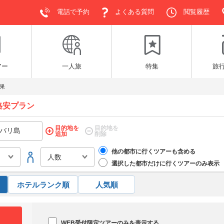
電話で予約
よくある質問
閲覧履歴
アー
一人旅
特集
旅
果
格安プラン
目的地を
目的地を
追加
削除
他の都市に行くツアーも含める
選択した都市だけに行くツアーのみ表示
ホテルランク順
人気順
WEB受付限定ツアーのみを表示する