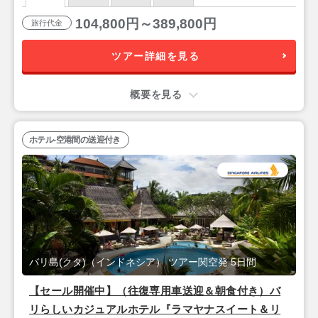
104,800円～389,800円
旅行代金
ツアー詳細を見る
概要を見る
ホテル-空港間の送迎付き
バリ島(クタ)（インドネシア） ツアー関空発 5日間
【セール開催中】（往復専用車送迎＆朝食付き）バ
リらしいカジュアルホテル『ラマヤナスイート＆リ