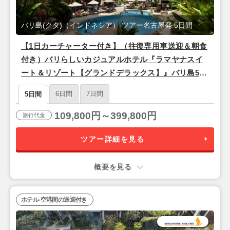
バリ島(クタ)（インドネシア） ツアー名古屋発 5日間
【1日カーチャーター付き】（往復専用車送迎＆朝食
付き）バリらしいカジュアルホテル『ラマヤナスイ
ート＆リゾート【グランドデラックス】』バリ島5日
間＜シンガポール航空/名古屋発＞
6日間
7日間
5日間
109,800円～399,800円
旅行代金
ツアー詳細を見る
概要を見る
ホテル-空港間の送迎付き