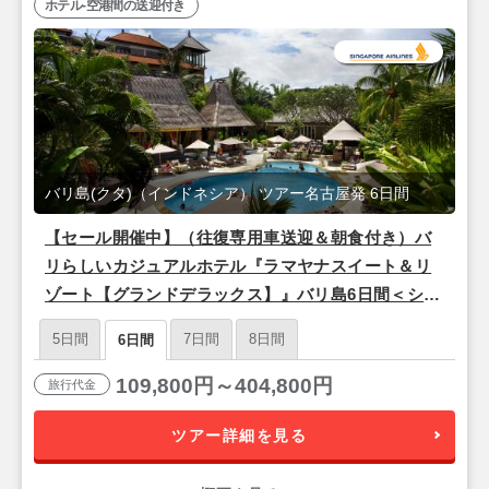
ホテル-空港間の送迎付き
バリ島(クタ)（インドネシア） ツアー名古屋発 6日間
【セール開催中】（往復専用車送迎＆朝食付き）バ
リらしいカジュアルホテル『ラマヤナスイート＆リ
ゾート【グランドデラックス】』バリ島6日間＜シン
ガポール航空/名古屋発＞
5日間
7日間
8日間
6日間
109,800円～404,800円
旅行代金
ツアー詳細を見る