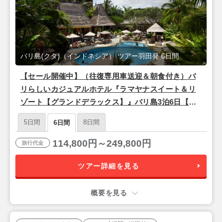
バリ島(クタ)（インドネシア） ツアー羽田発 6日間
【セール開催中】（往復専用車送迎＆朝食付き）バ
リらしいカジュアルホテル『ラマヤナスイート＆リ
ゾート【グランドデラックス】』バリ島3泊6日【ベ
トジェットエア利用/羽田発/成田着】
5日間
8日間
6日間
114,800円～249,800円
旅行代金
ツアー詳細を見る
概要を見る