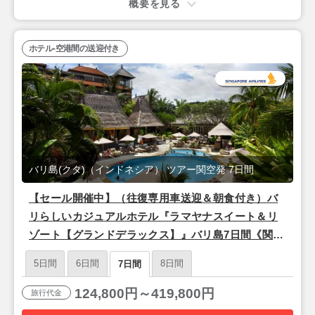
概要を見る
ホテル-空港間の送迎付き
バリ島(クタ)（インドネシア） ツアー関空発 7日間
【セール開催中】（往復専用車送迎＆朝食付き）バ
リらしいカジュアルホテル『ラマヤナスイート＆リ
ゾート【グランドデラックス】』バリ島7日間《関空
午前発着/シンガポール航空》
5日間
6日間
8日間
7日間
124,800円～419,800円
旅行代金