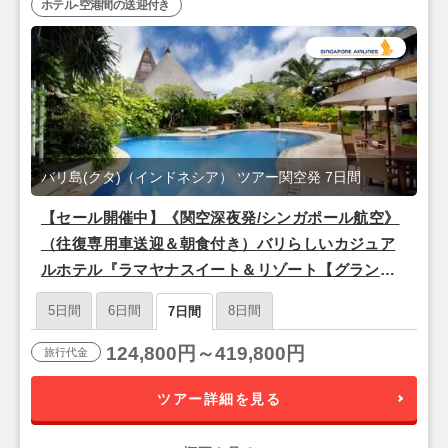
ホテル-空港間の送迎付き
バリ島(クタ)（インドネシア） ツアー関空発 7日間
【セール開催中】《関空深夜発/シンガポール航空》
（往復専用車送迎＆朝食付き）バリらしいカジュア
ルホテル『ラマヤナスイート＆リゾート【グランド
デラックス】』バリ島7日間
5日間
6日間
8日間
7日間
124,800円～419,800円
旅行代金
ツアー詳細を見る