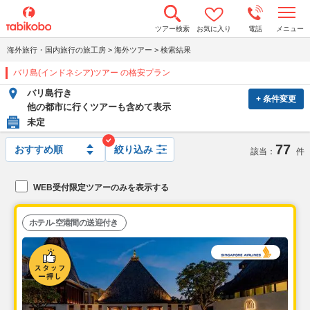
t
ツアー検索
お気に入り
電話
メニュー
o
g
海外旅行・国内旅行の旅工房
>
海外ツアー
>
検索結果
g
l
バリ島(インドネシア)ツアー の格安プラン
e
n
バリ島行き
a
+ 条件変更
v
他の都市に行くツアーも含めて表示
i
未定
g
a
77
t
絞り込み
該当：
件
i
o
n
WEB受付限定ツアーのみを表示する
ホテル-空港間の送迎付き