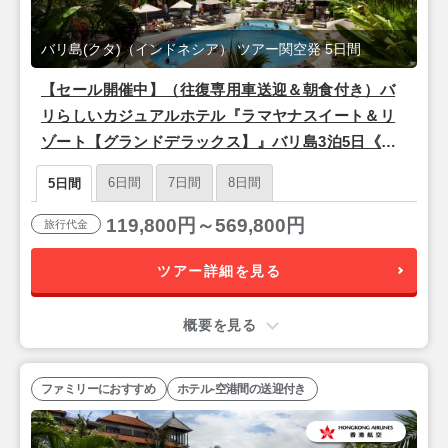
バリ島(クタ)（インドネシア） ツアー関空発 5日間
【セール開催中】（往復専用車送迎＆朝食付き）バ
リらしいカジュアルホテル『ラマヤナスイート＆リ
ゾート【グランドデラックス】』バリ島3泊5日《香
港航空利用/関空発》
6日間
7日間
8日間
5日間
119,800円～569,800円
旅行代金
ツアー詳細を見る
概要を見る
ファミリーにおすすめ
ホテル-空港間の送迎付き