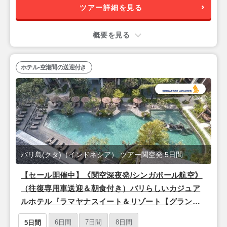
ツアー詳細を見る
概要を見る
ホテル-空港間の送迎付き
バリ島(クタ)（インドネシア） ツアー関空発 5日間
【セール開催中】《関空深夜発/シンガポール航空》
（往復専用車送迎＆朝食付き）バリらしいカジュア
ルホテル『ラマヤナスイート＆リゾート【グランド
デラックス】』バリ島5日間
6日間
7日間
8日間
5日間