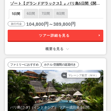
ゾート【グランドデラックス】』バリ島5日間《関空
午前発着/シンガポール航空》
6日間
7日間
8日間
5日間
104,800円～389,800円
旅行代金
ツアー詳細を見る
概要を見る
ファミリーにおすすめ
ホテル-空港間の送迎付き
マレーシア航空（ＭＨ）
バリ島(クタ)（インドネシア） ツアー成田発 5日間