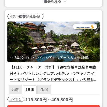
概要を見る
ホテル-空港間の送迎付き
バリ島(クタ)（インドネシア） ツアー名古屋発 6日間
【1日カーチャーター付き】（往復専用車送迎＆朝食
付き）バリらしいカジュアルホテル『ラマヤナスイ
ート＆リゾート【グランドデラックス】』バリ島6日
間＜シンガポール航空/名古屋発＞
5日間
7日間
6日間
119,800円～409,800円
旅行代金