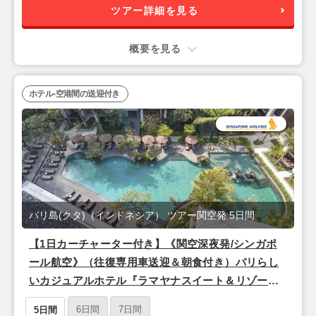
ツアー詳細を見る
概要を見る
ホテル-空港間の送迎付き
バリ島(クタ)（インドネシア） ツアー関空発 5日間
【1日カーチャーター付き】《関空深夜発/シンガポ
ール航空》（往復専用車送迎＆朝食付き）バリらし
いカジュアルホテル『ラマヤナスイート＆リゾート
【グランドデラックス】』バリ島5日間
6日間
7日間
5日間