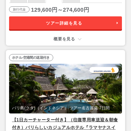
129,600円～274,600円
旅行代金
ツアー詳細を見る
概要を見る
ホテル-空港間の送迎付き
バリ島(クタ)（インドネシア） ツアー名古屋発 7日間
【1日カーチャーター付き】（往復専用車送迎＆朝食
付き）バリらしいカジュアルホテル『ラマヤナスイ