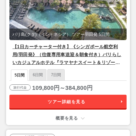
バリ島(クタ)（インドネシア） ツアー羽田発 5日間
【1日カーチャーター付き】《シンガポール航空利
用/羽田発》（往復専用車送迎＆朝食付き）バリらし
いカジュアルホテル『ラマヤナスイート＆リゾート
【グランドデラックス】』バリ島5日間
6日間
7日間
5日間
109,800円～384,800円
旅行代金
ツアー詳細を見る
概要を見る