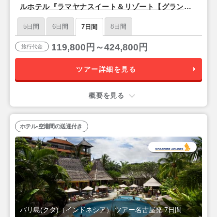
ルホテル『ラマヤナスイート＆リゾート【グランド
デラックス】』バリ島7日間
5日間
6日間
8日間
7日間
119,800円～424,800円
旅行代金
ツアー詳細を見る
概要を見る
ホテル-空港間の送迎付き
バリ島(クタ)（インドネシア） ツアー名古屋発 7日間