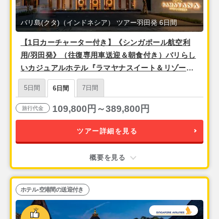
バリ島(クタ)（インドネシア） ツアー羽田発 6日間
【1日カーチャーター付き】《シンガポール航空利
用/羽田発》（往復専用車送迎＆朝食付き）バリらし
いカジュアルホテル『ラマヤナスイート＆リゾート
【グランドデラックス】』バリ島6日間
5日間
7日間
6日間
109,800円～389,800円
旅行代金
ツアー詳細を見る
概要を見る
ホテル-空港間の送迎付き