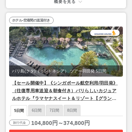
概要を見る
ホテル-空港間の送迎付き
バリ島(クタ)（インドネシア） ツアー羽田発 5日間
【セール開催中】《シンガポール航空利用/羽田発》
（往復専用車送迎＆朝食付き）バリらしいカジュア
ルホテル『ラマヤナスイート＆リゾート【グランド
デラックス】』バリ島5日間
6日間
7日間
8日間
5日間
104,800円～374,800円
旅行代金