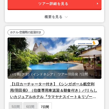
ツアー詳細を見る
概要を見る
ホテル-空港間の送迎付き
バリ島(クタ)（インドネシア） ツアー羽田発 7日間
【1日カーチャーター付き】《シンガポール航空利
用/羽田発》（往復専用車送迎＆朝食付き）バリらし
いカジュアルホテル『ラマヤナスイート＆リゾート
【グランドデラックス】』バリ島7日間
5日間
6日間
7日間