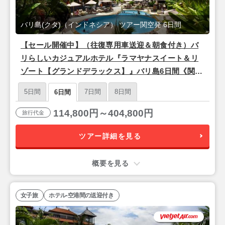
バリ島(クタ)（インドネシア） ツアー関空発 6日間
【セール開催中】（往復専用車送迎＆朝食付き）バ
リらしいカジュアルホテル『ラマヤナスイート＆リ
ゾート【グランドデラックス】』バリ島6日間《関空
午前発着/シンガポール航空》
5日間
7日間
8日間
6日間
114,800円～404,800円
旅行代金
ツアー詳細を見る
概要を見る
女子旅
ホテル-空港間の送迎付き