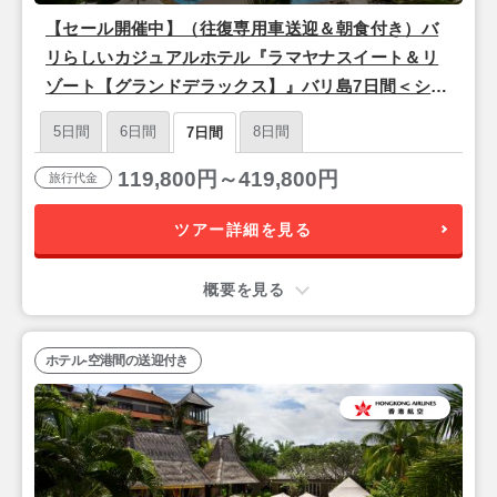
【セール開催中】（往復専用車送迎＆朝食付き）バ
リらしいカジュアルホテル『ラマヤナスイート＆リ
ゾート【グランドデラックス】』バリ島7日間＜シン
ガポール航空/名古屋発＞
5日間
6日間
8日間
7日間
119,800円～419,800円
旅行代金
ツアー詳細を見る
概要を見る
ホテル-空港間の送迎付き