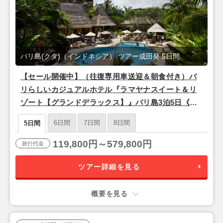
バリ島(クタ)（インドネシア） ツアー成田発 5日間
【セール開催中】（往復専用車送迎＆朝食付き）バ
リらしいカジュアルホテル『ラマヤナスイート＆リ
ゾート【グランドデラックス】』バリ島3泊5日《香
港航空利用/成田発》
6日間
7日間
8日間
5日間
119,800円～579,800円
旅行代金
ツアー詳細を見る
概要を見る