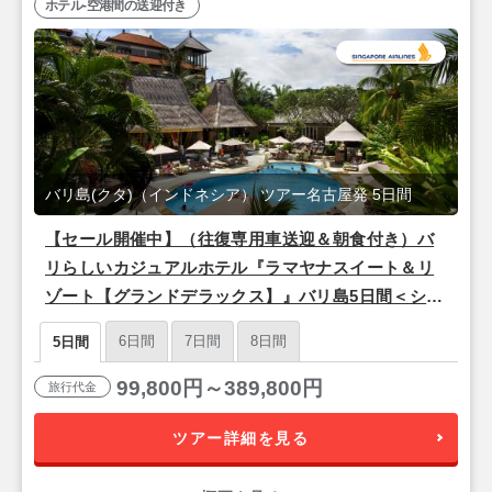
ホテル-空港間の送迎付き
バリ島(クタ)（インドネシア） ツアー名古屋発 5日間
【セール開催中】（往復専用車送迎＆朝食付き）バ
リらしいカジュアルホテル『ラマヤナスイート＆リ
ゾート【グランドデラックス】』バリ島5日間＜シン
ガポール航空/名古屋発＞
6日間
7日間
8日間
5日間
99,800円～389,800円
旅行代金
ツアー詳細を見る