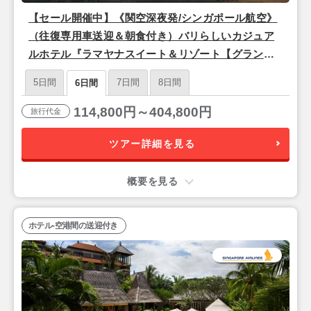
【セール開催中】《関空深夜発/シンガポール航空》
（往復専用車送迎＆朝食付き）バリらしいカジュア
ルホテル『ラマヤナスイート＆リゾート【グランド
デラックス】』バリ島6日間
5日間
7日間
8日間
6日間
114,800円～404,800円
旅行代金
ツアー詳細を見る
概要を見る
ホテル-空港間の送迎付き