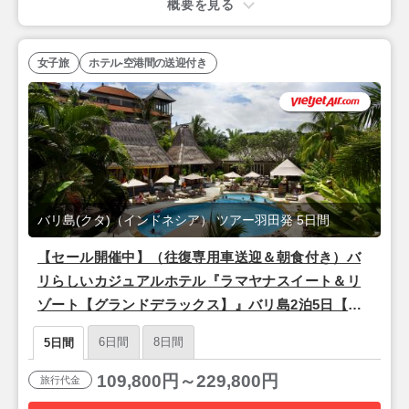
概要を見る
女子旅
ホテル-空港間の送迎付き
バリ島(クタ)（インドネシア） ツアー羽田発 5日間
【セール開催中】（往復専用車送迎＆朝食付き）バ
リらしいカジュアルホテル『ラマヤナスイート＆リ
ゾート【グランドデラックス】』バリ島2泊5日【ベ
トジェットエア利用/羽田発/成田着】
6日間
8日間
5日間
109,800円～229,800円
旅行代金