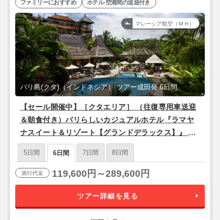
ファミリーにおすすめ
ホテル-空港間の送迎付き
マレーシア航空（ＭＨ）
バリ島(クタ)（インドネシア） ツアー成田発 6日間
【セール開催中】［クタエリア］ （往復専用車送迎
＆朝食付き）バリらしいカジュアルホテル『ラマヤ
ナスイート＆リゾート【グランドデラックス】』 バ
リ島3泊6日 【マレーシア航空で行く/成田発】
5日間
7日間
8日間
6日間
119,600円～289,600円
旅行代金
ツアー詳細を見る