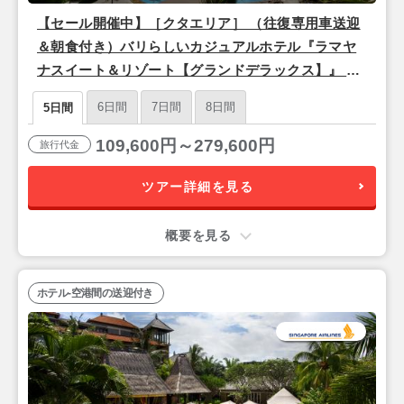
【セール開催中】［クタエリア］ （往復専用車送迎
＆朝食付き）バリらしいカジュアルホテル『ラマヤ
ナスイート＆リゾート【グランドデラックス】』 バ
リ島2泊5日 【マレーシア航空で行く/成田発】
6日間
7日間
8日間
5日間
109,600円～279,600円
旅行代金
ツアー詳細を見る
概要を見る
ホテル-空港間の送迎付き