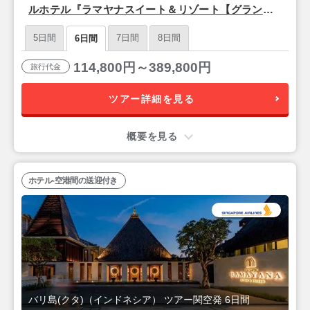
ルホテル『ラマヤナスイート＆リゾート【グランド
デラックス】』バリ島6日間
5日間
7日間
8日間
6日間
114,800円～389,800円
旅行代金
ツアー詳細を見る
概要を見る
ホテル-空港間の送迎付き
バリ島(クタ)（インドネシア） ツアー関空発 6日間