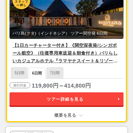
バリ島(クタ)（インドネシア） ツアー関空発 6日間
【1日カーチャーター付き】《関空深夜発/シンガポ
ール航空》（往復専用車送迎＆朝食付き）バリらし
いカジュアルホテル『ラマヤナスイート＆リゾート
【グランドデラックス】』バリ島6日間
5日間
7日間
6日間
119,800円～414,800円
旅行代金
ツアー詳細を見る
概要を見る