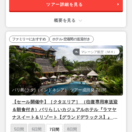
ツアー詳細を見る
概要を見る
ファミリーにおすすめ
ホテル-空港間の送迎付き
マレーシア航空（ＭＨ）
バリ島(クタ)（インドネシア） ツアー成田発 7日間
【セール開催中】［クタエリア］ （往復専用車送迎
＆朝食付き）バリらしいカジュアルホテル『ラマヤ
ナスイート＆リゾート【グランドデラックス】』 バ
リ島4泊7日 【マレーシア航空で行く/成田発】
5日間
6日間
8日間
7日間