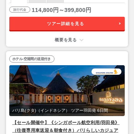
114,800円～399,800円
旅行代金
ツアー詳細を見る
概要を見る
ホテル-空港間の送迎付き
バリ島(クタ)（インドネシア） ツアー羽田発 6日間
【セール開催中】《シンガポール航空利用/羽田発》
（往復専用車送迎＆朝食付き）バリらしいカジュア