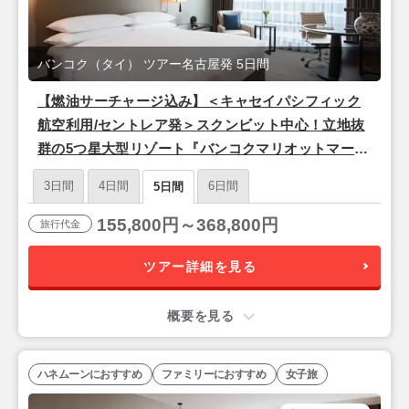
バンコク（タイ） ツアー名古屋発 5日間
【燃油サーチャージ込み】＜キャセイパシフィック
航空利用/セントレア発＞スクンビット中心！立地抜
群の5つ星大型リゾート『バンコクマリオットマーキ
スクイーンズパーク』バンコク4泊5日
3日間
4日間
6日間
5日間
155,800円～368,800円
旅行代金
ツアー詳細を見る
概要を見る
ハネムーンにおすすめ
ファミリーにおすすめ
女子旅