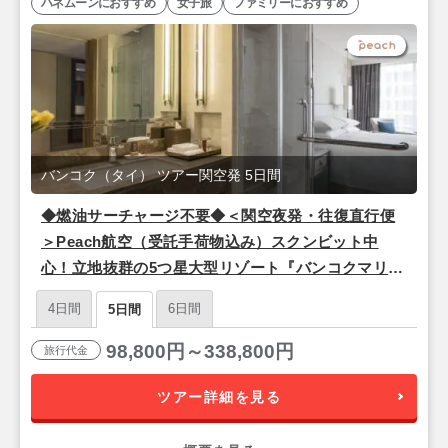
ハネムーンにおすすめ
女子旅
ファミリーにおすすめ
バンコク（タイ） ツアー関空発 5日間
◆燃油サーチャージ不要◆＜関空夜発・往復直行便
＞Peach航空（受託手荷物込み）スクンビット中
心！立地抜群の5つ星大型リゾート『バンコクマリオ
ットマーキスクイーンズパーク』バンコク3泊5日
4日間
6日間
5日間
98,800円～338,800円
旅行代金
ツアー詳細を見る