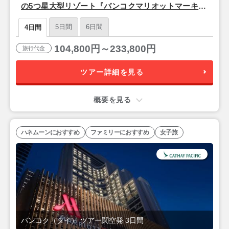
の5つ星大型リゾート『バンコクマリオットマーキス
クイーンズパーク』バンコク2泊4日
5日間
6日間
4日間
104,800円～233,800円
旅行代金
ツアー詳細を見る
概要を見る
ハネムーンにおすすめ
ファミリーにおすすめ
女子旅
バンコク（タイ） ツアー関空発 3日間