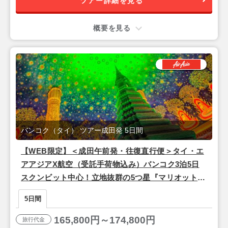
ツアー詳細を見る
概要を見る
バンコク（タイ） ツアー成田発 5日間
【WEB限定】＜成田午前発・往復直行便＞タイ・エ
アアジアX航空（受託手荷物込み）バンコク3泊5日
スクンビット中心！立地抜群の5つ星『マリオットマ
ーキスクイーンズパーク』宿泊
5日間
165,800円～174,800円
旅行代金