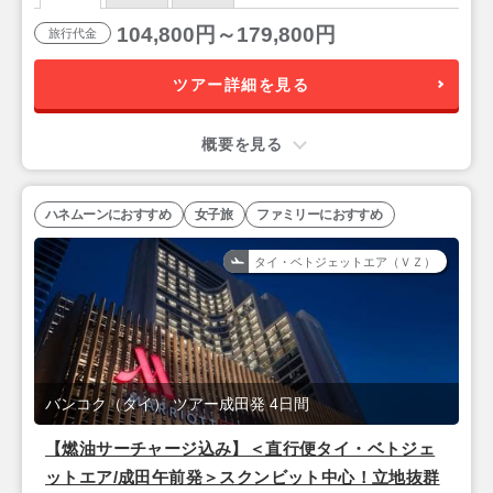
104,800円～179,800円
旅行代金
ツアー詳細を見る
概要を見る
ハネムーンにおすすめ
女子旅
ファミリーにおすすめ
タイ・ベトジェットエア（ＶＺ）
バンコク（タイ） ツアー成田発 4日間
【燃油サーチャージ込み】＜直行便タイ・ベトジェ
ットエア/成田午前発＞スクンビット中心！立地抜群