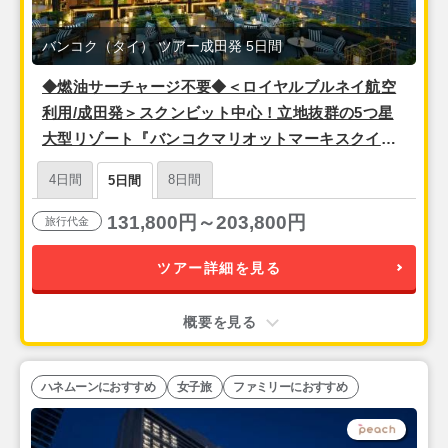
バンコク（タイ） ツアー成田発 5日間
◆燃油サーチャージ不要◆＜ロイヤルブルネイ航空
利用/成田発＞スクンビット中心！立地抜群の5つ星
大型リゾート『バンコクマリオットマーキスクイー
ンズパーク』バンコク3泊5日
4日間
8日間
5日間
131,800円～203,800円
旅行代金
ツアー詳細を見る
概要を見る
ハネムーンにおすすめ
女子旅
ファミリーにおすすめ