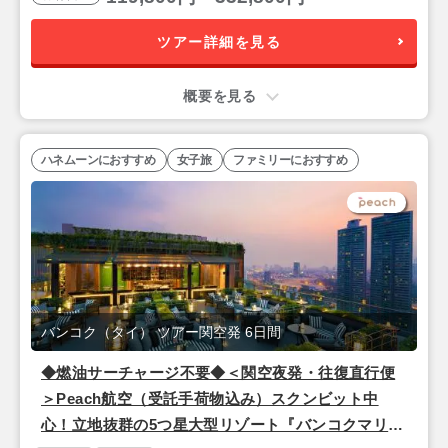
ツアー詳細を見る
概要を見る
ハネムーンにおすすめ
女子旅
ファミリーにおすすめ
バンコク（タイ） ツアー関空発 6日間
◆燃油サーチャージ不要◆＜関空夜発・往復直行便
＞Peach航空（受託手荷物込み）スクンビット中
心！立地抜群の5つ星大型リゾート『バンコクマリオ