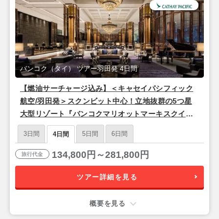
バンコク（タイ） ツアー羽田発 4日間
【燃油サーチャージ込み】＜キャセイパシフィック
航空/羽田発＞スクンビット中心！立地抜群の5つ星
大型リゾート『バンコクマリオットマーキスクイー
ンズパーク』バンコク3泊4日
3日間
5日間
6日間
4日間
134,800円～281,800円
旅行代金
ツアー詳細を見る
概要を見る