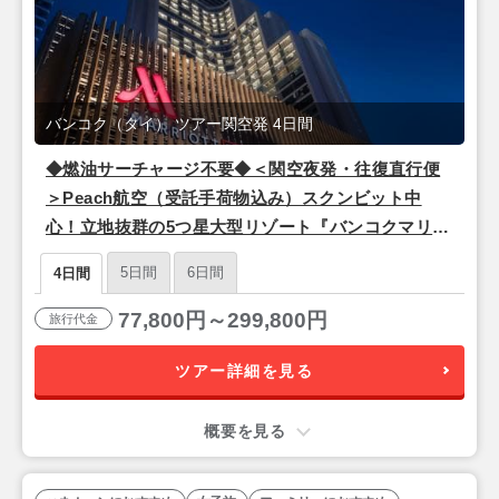
バンコク（タイ） ツアー関空発 4日間
◆燃油サーチャージ不要◆＜関空夜発・往復直行便
＞Peach航空（受託手荷物込み）スクンビット中
心！立地抜群の5つ星大型リゾート『バンコクマリオ
ットマーキスクイーンズパーク』バンコク2泊4日
5日間
6日間
4日間
77,800円～299,800円
旅行代金
ツアー詳細を見る
概要を見る