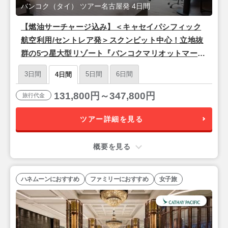
バンコク（タイ） ツアー名古屋発 4日間
【燃油サーチャージ込み】＜キャセイパシフィック
航空利用/セントレア発＞スクンビット中心！立地抜
群の5つ星大型リゾート『バンコクマリオットマーキ
スクイーンズパーク』バンコク3泊4日
3日間
5日間
6日間
4日間
131,800円～347,800円
旅行代金
ツアー詳細を見る
概要を見る
ハネムーンにおすすめ
ファミリーにおすすめ
女子旅