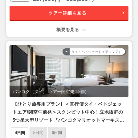
ツアー詳細を見る
概要を見る
タイ・ベトジェットエア（ＶＺ）
バンコク（タイ） ツアー関空発 4日間
【ひとり旅専用プラン】＜直行便タイ・ベトジェッ
トエア/関空午前発＞スクンビット中心！立地抜群の
5つ星大型リゾート『バンコクマリオットマーキスク
イーンズパーク』バンコク2泊4日
5日間
6日間
4日間