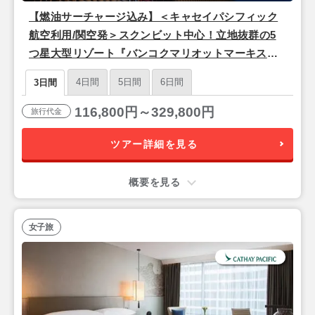
【燃油サーチャージ込み】＜キャセイパシフィック
航空利用/関空発＞スクンビット中心！立地抜群の5
つ星大型リゾート『バンコクマリオットマーキスク
イーンズパーク』バンコク2泊3日
4日間
5日間
6日間
3日間
116,800円～329,800円
旅行代金
ツアー詳細を見る
概要を見る
女子旅