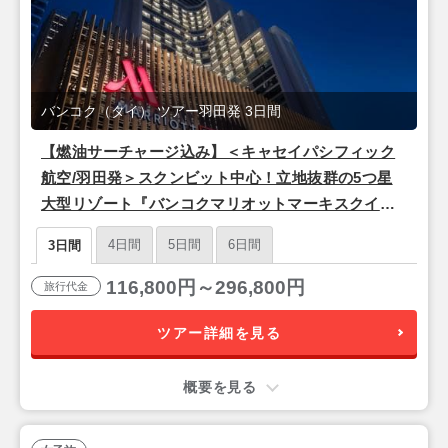
バンコク（タイ） ツアー羽田発 3日間
【燃油サーチャージ込み】＜キャセイパシフィック
航空/羽田発＞スクンビット中心！立地抜群の5つ星
大型リゾート『バンコクマリオットマーキスクイー
ンズパーク』バンコク2泊3日
4日間
5日間
6日間
3日間
116,800円～296,800円
旅行代金
ツアー詳細を見る
概要を見る