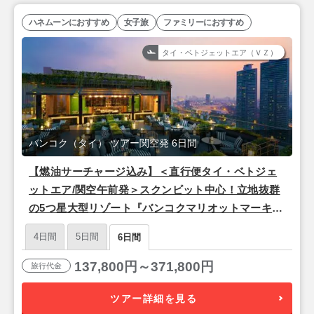
ハネムーンにおすすめ
女子旅
ファミリーにおすすめ
タイ・ベトジェットエア（ＶＺ）
バンコク（タイ） ツアー関空発 6日間
【燃油サーチャージ込み】＜直行便タイ・ベトジェ
ットエア/関空午前発＞スクンビット中心！立地抜群
の5つ星大型リゾート『バンコクマリオットマーキス
クイーンズパーク』バンコク4泊6日
4日間
5日間
6日間
137,800円～371,800円
旅行代金
ツアー詳細を見る