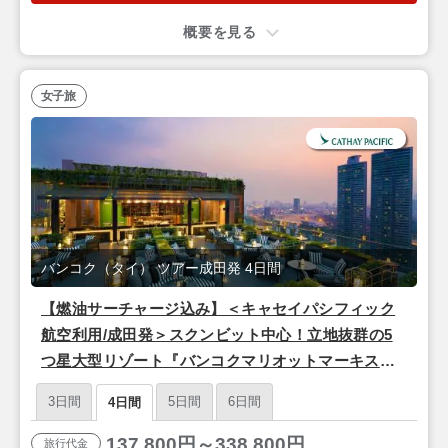
概要を見る
女子旅
バンコク（タイ） ツアー成田発 4日間
【燃油サーチャージ込み】＜キャセイパシフィック
航空利用/成田発＞スクンビット中心！立地抜群の5
つ星大型リゾート『バンコクマリオットマーキスク
イーンズパーク』バンコク3泊4日
3日間
5日間
6日間
4日間
137,800円～338,800円
旅行代金