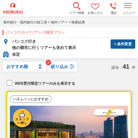
t
ツアー検索
お気に入り
電話
メニュー
o
g
海外旅行・国内旅行の旅工房
>
海外ツアー
>
検索結果
g
l
バンコク(タイ)ツアー の格安プラン
e
n
バンコク行き
a
+ 条件変更
v
他の都市に行くツアーも含めて表示
i
未定
g
a
41
t
絞り込み
該当：
件
i
o
n
WEB受付限定ツアーのみを表示する
ハネムーンにおすすめ