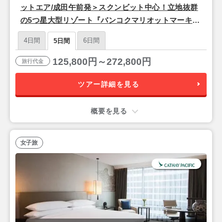
ットエア/成田午前発＞スクンビット中心！立地抜群
の5つ星大型リゾート『バンコクマリオットマーキス
クイーンズパーク』バンコク3泊5日
4日間
6日間
5日間
125,800円～272,800円
旅行代金
ツアー詳細を見る
概要を見る
女子旅