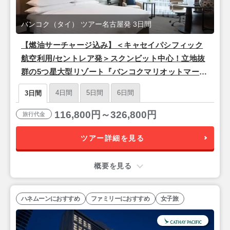
バンコク（タイ） ツアー名古屋発 3日間
【燃油サーチャージ込み】＜キャセイパシフィック
航空利用/セントレア発＞スクンビット中心！立地抜
群の5つ星大型リゾート『バンコクマリオットマーキ
スクイーンズパーク』バンコク2泊3日
4日間
5日間
6日間
3日間
116,800円～326,800円
旅行代金
ツアー詳細を見る
概要を見る
ハネムーンにおすすめ
ファミリーにおすすめ
女子旅