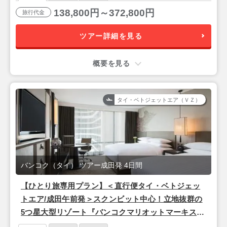
138,800円～372,800円
旅行代金
ツアー詳細を見る
概要を見る
タイ・ベトジェットエア（ＶＺ）
バンコク（タイ） ツアー成田発 4日間
【ひとり旅専用プラン】＜直行便タイ・ベトジェッ
トエア/成田午前発＞スクンビット中心！立地抜群の
5つ星大型リゾート『バンコクマリオットマーキスク
イーンズパーク』バンコク2泊4日