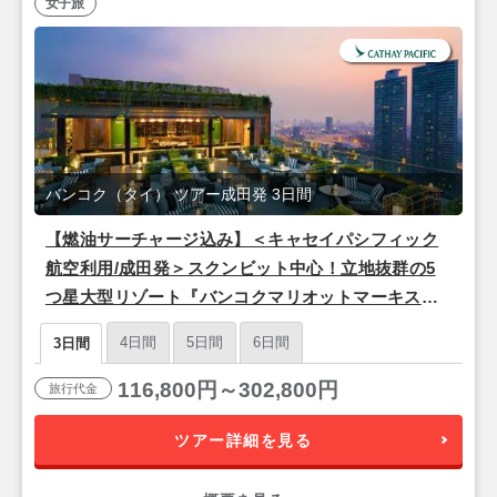
女子旅
バンコク（タイ） ツアー成田発 3日間
【燃油サーチャージ込み】＜キャセイパシフィック
航空利用/成田発＞スクンビット中心！立地抜群の5
つ星大型リゾート『バンコクマリオットマーキスク
イーンズパーク』バンコク2泊3日
4日間
5日間
6日間
3日間
116,800円～302,800円
旅行代金
ツアー詳細を見る