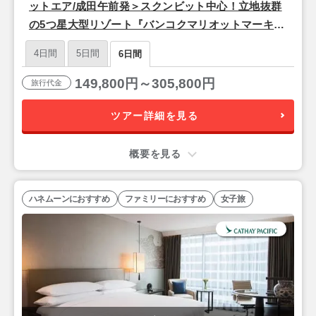
ットエア/成田午前発＞スクンビット中心！立地抜群
の5つ星大型リゾート『バンコクマリオットマーキス
クイーンズパーク』バンコク4泊6日
4日間
5日間
6日間
149,800円～305,800円
旅行代金
ツアー詳細を見る
概要を見る
ハネムーンにおすすめ
ファミリーにおすすめ
女子旅