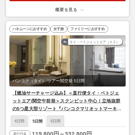
概要を見る
ハネムーンにおすすめ
女子旅
ファミリーにおすすめ
タイ・ベトジェットエア（ＶＺ）
バンコク（タイ） ツアー関空発 5日間
【燃油サーチャージ込み】＜直行便タイ・ベトジェ
ットエア/関空午前発＞スクンビット中心！立地抜群
の5つ星大型リゾート『バンコクマリオットマーキス
クイーンズパーク』バンコク3泊5日
4日間
6日間
5日間
119,800円～332,800円
旅行代金