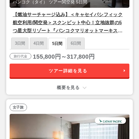
バンコク（タイ） ツアー関空発 5日間
【燃油サーチャージ込み】＜キャセイパシフィック
航空利用/関空発＞スクンビット中心！立地抜群の5
つ星大型リゾート『バンコクマリオットマーキスク
イーンズパーク』バンコク4泊5日
3日間
4日間
6日間
5日間
155,800円～317,800円
旅行代金
ツアー詳細を見る
概要を見る
女子旅