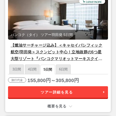
バンコク（タイ） ツアー羽田発 5日間
【燃油サーチャージ込み】＜キャセイパシフィック
航空/羽田発＞スクンビット中心！立地抜群の5つ星
大型リゾート『バンコクマリオットマーキスクイー
ンズパーク』バンコク4泊5日
3日間
4日間
6日間
5日間
155,800円～305,800円
旅行代金
ツアー詳細を見る
概要を見る