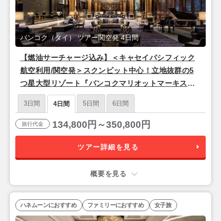
バンコク（タイ） ツアー関空発 4日間
【燃油サーチャージ込み】＜キャセイパシフィック
航空利用/関空発＞スクンビット中心！立地抜群の5
つ星大型リゾート『バンコクマリオットマーキスク
イーンズパーク』バンコク3泊4日
3日間
5日間
6日間
4日間
134,800円～350,800円
旅行代金
ツアー詳細を見る
概要を見る
ハネムーンにおすすめ
ファミリーにおすすめ
女子旅