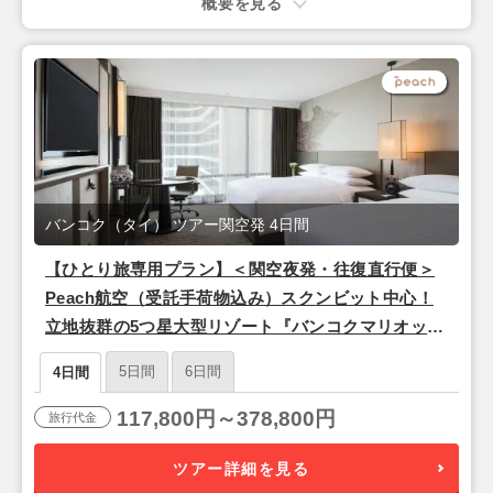
概要を見る
バンコク（タイ） ツアー関空発 4日間
【ひとり旅専用プラン】＜関空夜発・往復直行便＞
Peach航空（受託手荷物込み）スクンビット中心！
立地抜群の5つ星大型リゾート『バンコクマリオット
マーキスクイーンズパーク』バンコク2泊4日
5日間
6日間
4日間
117,800円～378,800円
旅行代金
ツアー詳細を見る