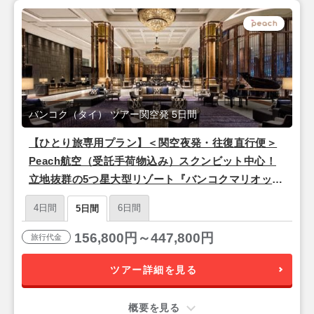
バンコク（タイ） ツアー関空発 5日間
【ひとり旅専用プラン】＜関空夜発・往復直行便＞
Peach航空（受託手荷物込み）スクンビット中心！
立地抜群の5つ星大型リゾート『バンコクマリオット
マーキスクイーンズパーク』バンコク3泊5日
4日間
6日間
5日間
156,800円～447,800円
旅行代金
ツアー詳細を見る
概要を見る