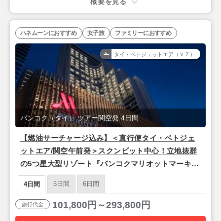
概要を見る
ハネムーンにおすすめ
女子旅
ファミリーにおすすめ
タイ・ベトジェットエア（ＶＺ）
バンコク（タイ） ツアー関空発 4日間
【燃油サーチャージ込み】＜直行便タイ・ベトジェ
ットエア/関空午前発＞スクンビット中心！立地抜群
の5つ星大型リゾート『バンコクマリオットマーキス
クイーンズパーク』バンコク2泊4日
5日間
6日間
4日間
101,800円～293,800円
旅行代金