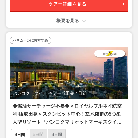
ツアー詳細を見る
概要を見る
ハネムーンにおすすめ
バンコク（タイ） ツアー成田発 4日間
◆燃油サーチャージ不要◆＜ロイヤルブルネイ航空
利用/成田発＞スクンビット中心！立地抜群の5つ星
大型リゾート『バンコクマリオットマーキスクイー
ンズパーク』バンコク2泊4日
5日間
8日間
4日間