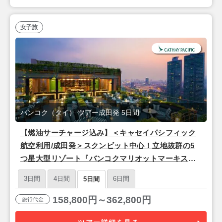
女子旅
バンコク（タイ） ツアー成田発 5日間
【燃油サーチャージ込み】＜キャセイパシフィック
航空利用/成田発＞スクンビット中心！立地抜群の5
つ星大型リゾート『バンコクマリオットマーキスク
イーンズパーク』バンコク4泊5日
3日間
4日間
6日間
5日間
158,800円～362,800円
旅行代金