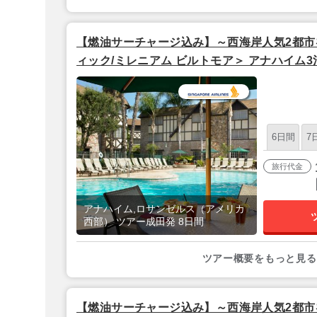
【燃油サーチャージ込み】～西海岸人気2都市
ィック/ミレニアム ビルトモア＞ アナハイム3泊
間 【成田発／シンガポール航空利用】
6日間
7
旅行代金
アナハイム,ロサンゼルス（アメリカ
西部） ツアー成田発 8日間
ツアー概要をもっと見る
【燃油サーチャージ込み】～西海岸人気2都市