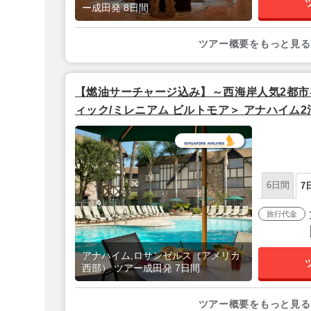
ー成田発 8日間
ツアー概要をもっと見る
【燃油サーチャージ込み】～西海岸人気2都市
ィック/ミレニアム ビルトモア＞ アナハイム2泊
間 【成田発／シンガポール航空利用】
6日間
7
旅行代金
アナハイム,ロサンゼルス（アメリカ
西部） ツアー成田発 7日間
ツアー概要をもっと見る