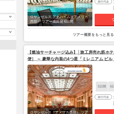
旅行代金
ロサンゼルス,アナハイム（アメリカ
西部） ツアー成田発 6日間
ツアー概要をもっと見る
【燃油サーチャージ込み】│旅工房売れ筋ホテル│
便］ ～ 豪華な内装の4つ星「ミレニアム ビル
ス フリープラン 6泊 8日 【成田発／シンガ
5日間
6
旅行代金
ロサンゼルス（アメリカ西部） ツア