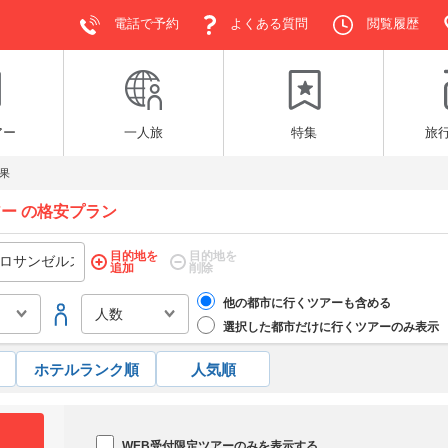
電話で予約
よくある質問
閲覧履歴
アー
一人旅
特集
旅
果
アー の格安プラン
目的地を
目的地を
追加
削除
他の都市に行くツアーも含める
選択した都市だけに行くツアーのみ表示
ホテルランク順
人気順
WEB受付限定ツアーのみを表示する