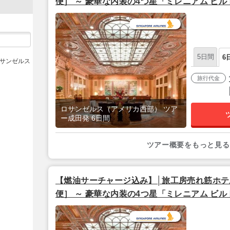
便］ ～ 豪華な内装の4つ星「ミレニアム ビル
ス フリープラン 4泊 6日 【成田発／シンガ
5日間
6
ロサンゼルス
旅行代金
ロサンゼルス（アメリカ西部） ツア
ー成田発 6日間
ツアー概要をもっと見る
【燃油サーチャージ込み】│旅工房売れ筋ホテル│
便］ ～ 豪華な内装の4つ星「ミレニアム ビル
ス フリープラン 5泊 7日 【成田発／シンガ