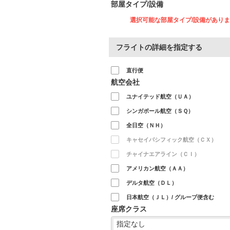
部屋タイプ/設備
選択可能な部屋タイプ/設備があり
フライトの詳細を指定する
直行便
航空会社
ユナイテッド航空（ＵＡ）
シンガポール航空（ＳＱ）
全日空（ＮＨ）
キャセイパシフィック航空（ＣＸ）
チャイナエアライン（ＣＩ）
アメリカン航空（ＡＡ）
デルタ航空（ＤＬ）
日本航空（ＪＬ）/ グループ便含む
座席クラス