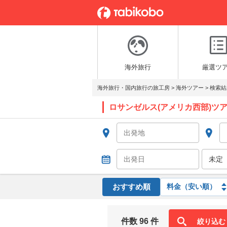
海外旅行
厳選ツ
海外旅行・国内旅行の旅工房
>
海外ツアー
>
検索結
ロサンゼルス(アメリカ西部)ツ
おすすめ順
件数 96 件
絞り込む