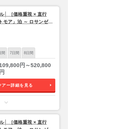
 ［価格重視 × 直行
トモア」泊 ～ ロサンゼル
ポール航空利用】
日間
7日間
8日間
109,800円～520,800
円
ツアー詳細を見る
 ［価格重視 × 直行