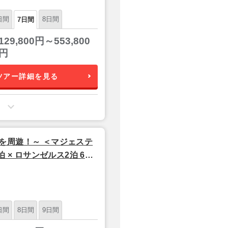
日間
8日間
7日間
129,800円～553,800
円
ツアー詳細を見る
を周遊！～ ＜マジェステ
 × ロサンゼルス2泊 6日
日間
8日間
9日間