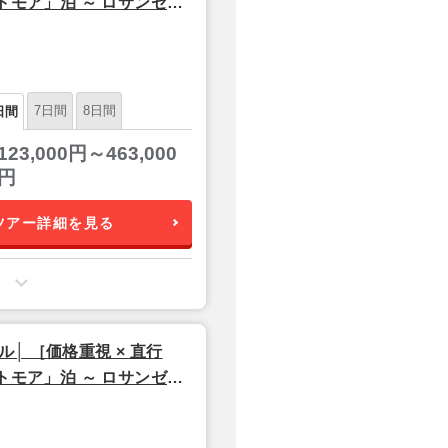
トモア」泊 ～ ロサンゼル
ポール航空利用】
7日間
8日間
日間
123,000円～463,000
円
ツアー詳細を見る
 ［価格重視 × 直行
トモア」泊 ～ ロサンゼル
ポール航空利用】