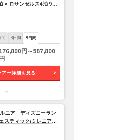
 × ロサンゼルス4泊 9日
日間
8日間
9日間
176,800円～587,800
円
ツアー詳細を見る
ォルニア ディズニーラン
ェスティック/ミレニアム
泊 6日 【成田発／シンガ