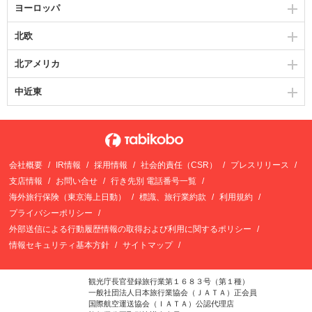
ヨーロッパ
北欧
北アメリカ
中近東
会社概要
IR情報
採用情報
社会的責任（CSR）
プレスリリース
支店情報
お問い合せ
行き先別 電話番号一覧
海外旅行保険（東京海上日動）
標識、旅行業約款
利用規約
プライバシーポリシー
外部送信による行動履歴情報の取得および利用に関するポリシー
情報セキュリティ基本方針
サイトマップ
観光庁長官登録旅行業第１６８３号（第１種）
一般社団法人日本旅行業協会（ＪＡＴＡ）正会員
国際航空運送協会（ＩＡＴＡ）公認代理店