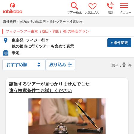
t
ツアー検索
お気に入り
電話
メニュー
o
g
海外旅行・国内旅行の旅工房
>
海外ツアー
>
検索結果
g
l
フィジーツアー東京（成田・羽田）発 の格安プラン
e
n
東京発, フィジー行き
a
+ 条件変更
v
他の都市に行くツアーも含めて表示
i
未定
g
a
0
t
絞り込み
該当：
件
i
o
n
該当するツアーが見つかりませんでした
違う検索条件でお試しください