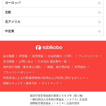
ヨーロッパ
北欧
北アメリカ
中近東
会社概要
IR情報
採用情報
社会的責任（CSR）
プレスリリース
支店情報
お問い合せ
行き先別 電話番号一覧
海外旅行保険（東京海上日動）
標識、旅行業約款
利用規約
プライバシーポリシー
外部送信による行動履歴情報の取得および利用に関するポリシー
情報セキュリティ基本方針
サイトマップ
観光庁長官登録旅行業第１６８３号（第１種）
一般社団法人日本旅行業協会（ＪＡＴＡ）正会員
国際航空運送協会（ＩＡＴＡ）公認代理店