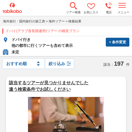
t
ツアー検索
お気に入り
電話
メニュー
o
g
海外旅行・国内旅行の旅工房
>
海外ツアー
>
検索結果
g
l
ドバイ(アラブ首長国連邦)ツアー の格安プラン
e
n
ドバイ行き
a
+ 条件変更
v
他の都市に行くツアーも含めて表示
i
未定
g
a
197
t
絞り込み
該当：
件
i
o
n
該当するツアーが見つかりませんでした
違う検索条件でお試しください