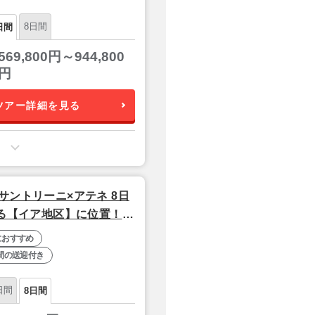
8日間
日間
569,800円～944,800
円
ツアー詳細を見る
サントリーニ×アテネ 8日
める【イア地区】に位置！豪
ストランが自慢の4つ星
におすすめ
間の送迎付き
日間
8日間