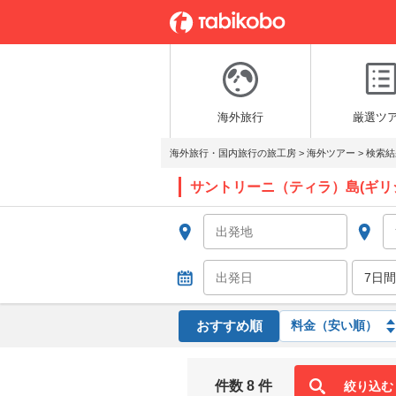
海外旅行
厳選ツ
海外旅行・国内旅行の旅工房
>
海外ツアー
>
検索結
サントリーニ（ティラ）島(ギリ
おすすめ順
件数 8 件
絞り込む