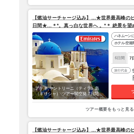
【燃油サーチャージ込み】…★世界最高峰のビ
日間★…＊*。真っ白な世界へ 。*＊ 絶景を
豪華5つ星『キリニ・スイーツ＆スパ』⇒屋上
ハネムーン
『アテネゲート』●全区間送迎＋アテネ到着
ホテル-空港
空夜発】
6日間
7
旅行代金
アテネ,サントリーニ（ティラ）島
（ギリシャ） ツアー関空発 7日間
ツアー概要をもっと見る
【燃油サーチャージ込み】…★世界最高峰のビ