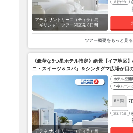
旅行代金
アテネ,サントリーニ（ティラ）島
（ギリシャ） ツアー関空発 8日間
ツアー概要をもっと見る
《豪華な5つ星ホテル指定》絶景【イア地区】
ニ・スイーツ＆スパ』＆シンタグマ広場が目の
ザ』憧れのサントリーニと世界遺産の都アテネ
ホテル-空港
ーキッシュエアラインズ利用】
ハネムーン
6日間
7
旅行代金
アテネ,サントリーニ（ティラ）島