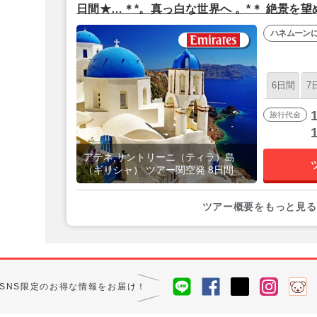
日間★…＊*。真っ白な世界へ 。*＊ 絶景を
豪華5つ星『キリニ・スイーツ＆スパ』⇒屋上
ハネムーン
『アテネゲート』●全区間送迎＋アテネ到着
空夜発】
6日間
7
旅行代金
アテネ,サントリーニ（ティラ）島
（ギリシャ） ツアー関空発 8日間
ツアー概要をもっと見る
SNS限定のお得な情報をお届け！