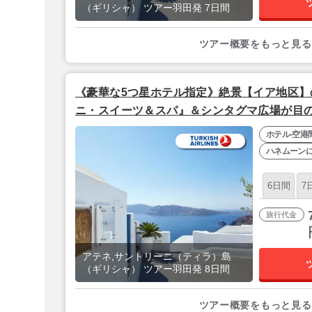
（ギリシャ） ツアー羽田発 7日間
ツアー概要をもっと見る
《豪華な5つ星ホテル指定》絶景【イア地区】
ニ・スイーツ＆スパ』＆シンタグマ広場が目の
ザ』憧れのサントリーニと世界遺産の都アテネ
ホテル-空港
ーキッシュエアラインズ利用】
ハネムーン
6日間
7
旅行代金
アテネ,サントリーニ（ティラ）島
（ギリシャ） ツアー羽田発 8日間
ツアー概要をもっと見る