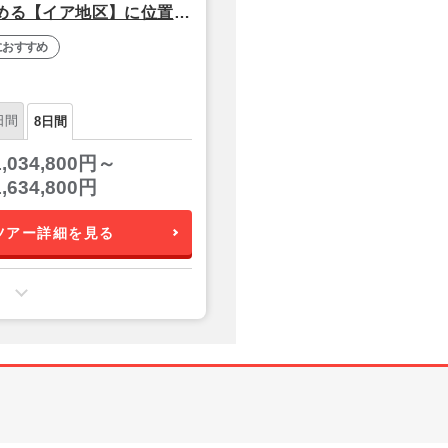
望める【イア地区】に位置！
レストランが自慢の4つ星
におすすめ
時日本語アシスタント【関
日間
8日間
1,034,800円～
1,634,800円
ツアー詳細を見る