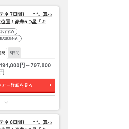
ネ 7日間》 ＊*。真っ
に位置！豪華5つ星『キリ
の4つ星『アテネゲー
におすすめ
間の送迎付き
8日間
日間
494,800円～797,800
円
ツアー詳細を見る
ネ 8日間》 ＊*。真っ