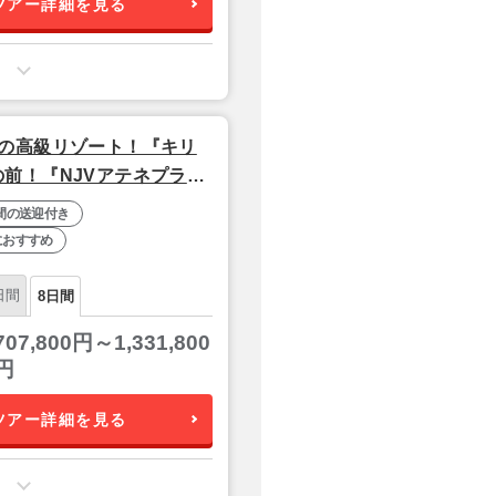
ツアー詳細を見る
の高級リゾート！『キリ
前！『NJVアテネプラ
周遊8日間【羽田夜発/タ
間の送迎付き
におすすめ
日間
8日間
707,800円～1,331,800
円
ツアー詳細を見る