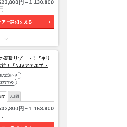
623,800円～1,130,800
円
ツアー詳細を見る
の高級リゾート！『キリ
前！『NJVアテネプラ
周遊7日間【羽田夜発/タ
間の送迎付き
におすすめ
8日間
日間
632,800円～1,163,800
円