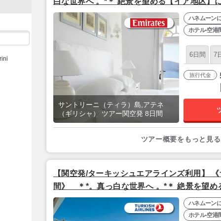
白な世界へ 。*＊ 絶景を望める【イア地区】
ニ・スイーツ＆スパ』⇒屋上レストランが自慢
ハネムーン
ト』【関空夜発】（全区間送迎付き）
ホテル-空港
6日間
7
ini
旅行代金
サントリーニ（ティラ）島,アテネ
（ギリシャ） ツアー関空発 8日間
ツアー概要をもっと見る
【関空発/ターキッシュエアラインズ利用】 《
間》 ＊*。真っ白な世界へ 。*＊ 絶景を望
華5つ星『キリニ・スイーツ＆スパ』⇒屋上レ
ハネムーン
『アテネゲート』（全区間送迎付き）
ホテル-空港