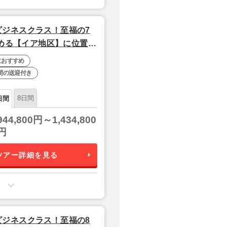
ジネスクラス！至福の7
望める【イア地区】に位置！
レストランが自慢の4つ星
におすすめ
時日本語アシスタント【関
間の送迎付き
8日間
日間
944,800円～1,434,800
円
ツアー詳細を見る
ジネスクラス！至福の8