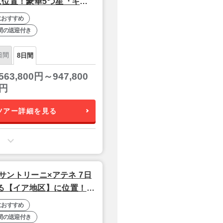
に位置！豪華5つ星『キリ
の4つ星『アテネゲー
におすすめ
間の送迎付き
日間
8日間
563,800円～947,800
円
ツアー詳細を見る
サントリーニ×アテネ 7日
める【イア地区】に位置！豪
ストランが自慢の4つ星
におすすめ
間の送迎付き