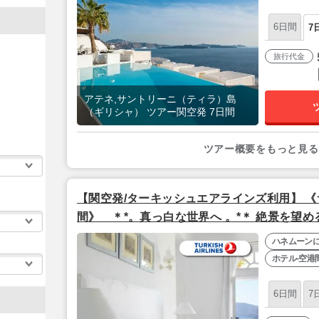
6日間
7
旅行代金
アテネ,サントリーニ（ティラ）島
（ギリシャ） ツアー関空発 7日間
ツアー概要をもっと見る
【関空発/ターキッシュエアラインズ利用】 《
間》 ＊*。真っ白な世界へ 。*＊ 絶景を望
華5つ星『キリニ・スイーツ＆スパ』⇒屋上レ
ハネムーン
『アテネゲート』（全区間送迎付き）
ホテル-空港
6日間
7