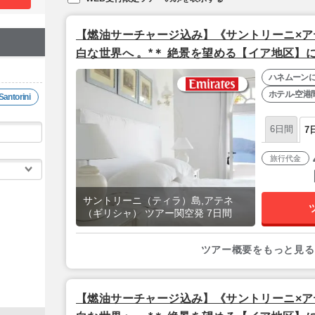
【燃油サーチャージ込み】《サントリーニ×アテ
白な世界へ 。*＊ 絶景を望める【イア地区】
ニ・スイーツ＆スパ』⇒屋上レストランが自慢
ハネムーン
ト』【関空夜発】（全区間送迎付き）
ホテル-空港
torini
6日間
7
旅行代金
サントリーニ（ティラ）島,アテネ
（ギリシャ） ツアー関空発 7日間
ツアー概要をもっと見る
【燃油サーチャージ込み】《サントリーニ×アテ