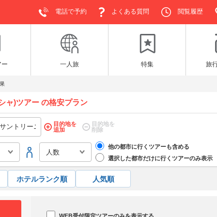
電話で予約
よくある質問
閲覧履歴
アー
一人旅
特集
旅
果
シャ)ツアー の格安プラン
目的地を
目的地を
追加
削除
他の都市に行くツアーも含める
選択した都市だけに行くツアーのみ表示
ホテルランク順
人気順
WEB受付限定ツアーのみを表示する