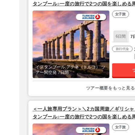
タンブール♪一度の旅行で2つの国を楽しめる
ルはトルコ担当イチオシ4つ星ホテル泊♪【関
女子旅
ンズ利用】
6日間
7
旅行代金
イスタンブール,アテネ（トルコ） ツ
アー関空発 7日間
ツアー概要をもっと見る
＜一人旅専用プラン＞＼2カ国周遊／ギリシャ
タンブール♪一度の旅行で2つの国を楽しめる
ルはトルコ担当イチオシ4つ星ホテル泊♪【関
女子旅
ンズ利用】