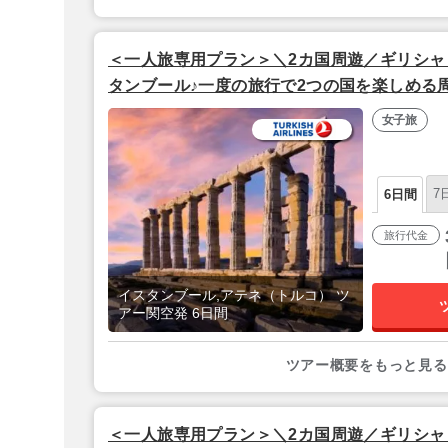
＜一人旅専用プラン＞＼2カ国周遊／ギリシャ
タンブール♪一度の旅行で2つの国を楽しめる
ルはトルコ担当イチオシ4つ星ホテル泊♪【関
女子旅
ンズ利用】
7
6日間
旅行代金
イスタンブール,アテネ（トルコ） ツ
アー関空発 6日間
ツアー概要をもっと見る
＜一人旅専用プラン＞＼2カ国周遊／ギリシャ