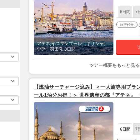
6日間
7
旅行代金
アテネ,イスタンブール（ギリシャ）
ツアー羽田発 8日間
ツアー概要をもっと見る
【燃油サーチャージ込み】＜一人旅専用プラン
ール1泊分お得！＞ 世界遺産の都『アテネ』
ル宿泊》 6日間 【関空発/ターキッシュエア
7
6日間