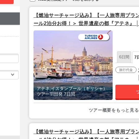
【燃油サーチャージ込み】【一人旅専用プラン
ール2泊分お得！＞ 世界遺産の都『アテネ』 
フリープラン│ 7日間 【羽田夜発/ターキッ
6日間
7
旅行代金
アテネ,イスタンブール（ギリシャ）
ツアー羽田発 7日間
ツアー概要をもっと見る
【燃油サーチャージ込み】【一人旅専用プラン