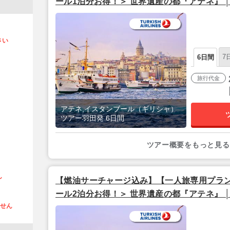
ール1泊分お得！＞ 世界遺産の都『アテネ』 
フリープラン│ 6日間 【羽田夜発/ターキッ
さい
7
6日間
旅行代金
アテネ,イスタンブール（ギリシャ）
ツアー羽田発 6日間
ツアー概要をもっと見る
ん
【燃油サーチャージ込み】【一人旅専用プラン
ール2泊分お得！＞ 世界遺産の都『アテネ』 
ません
フリープラン│ 8日間 【羽田夜発/ターキッ