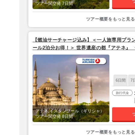
ツアー関空発 7日間
ツアー概要をもっと見る
【燃油サーチャージ込み】＜一人旅専用プラン
ール2泊分お得！＞ 世界遺産の都『アテネ』
ル宿泊》 8日間 【関空発/ターキッシュエア
6日間
7
旅行代金
アテネ,イスタンブール（ギリシャ）
ツアー関空発 8日間
ツアー概要をもっと見る