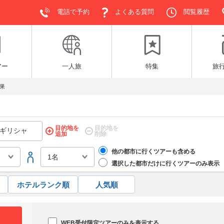
電話で予約
よくある質問
閲覧履歴
アー
一人旅
特集
旅
果
目的地を
目的地を
追加
削除
他の都市に行くツアーも含める
選択した都市だけに行くツアーのみ表示
ホテルランク順
人気順
WEB受付限定ツアーのみを表示する