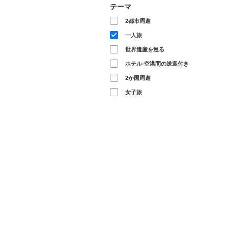
テーマ
2都市周遊
一人旅
世界遺産を巡る
ホテル-空港間の送迎付き
2か国周遊
女子旅