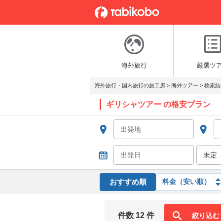
海外旅行
厳選ツ
海外旅行・国内旅行の旅工房
>
海外ツアー
>
検索結
ギリシャツアー の格安プラン
おすすめ順
件数 12 件
絞り込む