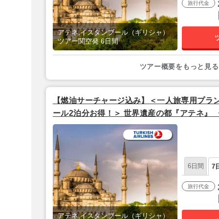
旅行代金
アテネ,イスタンブール（ギリシャ）
ツアー関空発 6日間
ツアー概要をもっと見る
【燃油サーチャージ込み】＜一人旅専用プラン
ール2泊分お得！＞ 世界遺産の都『アテネ』
ル宿泊》 7日間 【関空発/ターキッシュエア
6日間
7
旅行代金
アテネ,イスタンブール（ギリシャ）