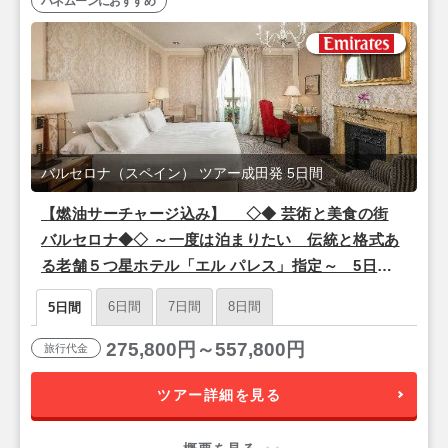
ハネムーンにおすすめ
バルセロナ（スペイン） ツアー成田発 5日間
【燃油サーチャージ込み】 ◇◆ 芸術と美食の街
バルセロナ◆◇ ～一度は泊まりたい 伝統と格式あ
る老舗５つ星ホテル「エル パレス」指定～ 5日間
【成田夜発/エミレーツ航空利用】
6日間
7日間
8日間
5日間
275,800円～557,800円
旅行代金
ツアー詳細を見る