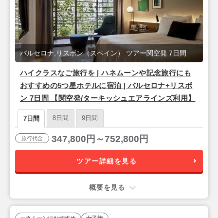
バルセロナ,リスボン（スペイン） ツアー関空発 7日間
ハイクラスなご旅行を | ハネムーンや記念旅行にも
おすすめの5つ星ホテルに宿泊 | バルセロナ+リスボ
ン 7日間 【関空発/ターキッシュエアラインズ利用】
8日間
9日間
7日間
347,800円～752,800円
旅行代金
ツアー詳細を見る
概要を見る