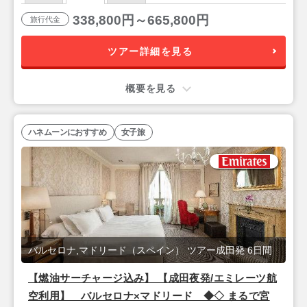
338,800円～665,800円
旅行代金
ツアー詳細を見る
概要を見る
ハネムーンにおすすめ
女子旅
バルセロナ,マドリード（スペイン） ツアー成田発 6日間
【燃油サーチャージ込み】 【成田夜発/エミレーツ航
空利用】 バルセロナ×マドリード ◆◇ まるで宮