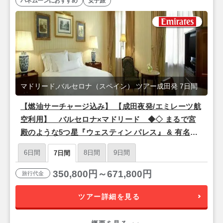
ハネムーンにおすすめ
女子旅
マドリード,バルセロナ（スペイン） ツアー成田発 7日間
【燃油サーチャージ込み】 【成田夜発/エミレーツ航
空利用】 バルセロナ×マドリード ◆◇ まるで宮
殿のような5つ星『ウェスティン パレス』 & 有名デ
ザイナーが手掛けた5つ星『サー ビクター』宿泊
6日間
8日間
9日間
7日間
◇◆ 7日間
350,800円～671,800円
旅行代金
ツアー詳細を見る