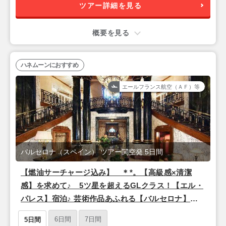
ツアー詳細を見る
概要を見る
ハネムーンにおすすめ
エールフランス航空（ＡＦ）等
バルセロナ（スペイン） ツアー関空発 5日間
【燃油サーチャージ込み】 ＊*。【高級感×清潔
感】を求めて♪ 5ツ星を超えるGLクラス！【エル・
パレス】宿泊♪ 芸術作品あふれる【バルセロナ】で
過ごす至極の5日間！。*＊ 【関空発/その日の内に
6日間
7日間
5日間
現地着！】