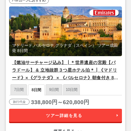
ハネムーンにおすすめ
マドリード,バルセロナ,グラナダ（スペイン） ツアー成田
発 8日間
【燃油サーチャージ込み】┃＊世界遺産の宮殿【パ
ラドール】 & 立地抜群３つ星ホテル泊＊┃《マドリ
ード》×《グラナダ》 × 《バルセロナ》朝食付き 8日
間【成田夜発/エミレーツ航空利用】
7日間
9日間
10日間
8日間
338,800円～620,800円
旅行代金
ツアー詳細を見る