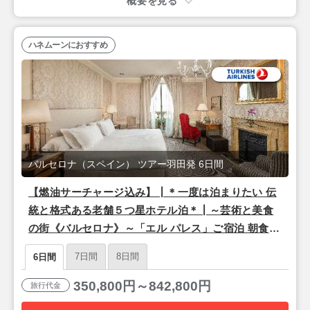
概要を見る
ハネムーンにおすすめ
バルセロナ（スペイン） ツアー羽田発 6日間
【燃油サーチャージ込み】┃＊一度は泊まりたい 伝
統と格式ある老舗５つ星ホテル泊＊┃～芸術と美食
の街《バルセロナ》～「エル パレス」ご宿泊 朝食付
き 6日間
7日間
8日間
6日間
350,800円～842,800円
旅行代金