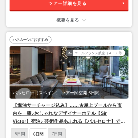
ツアー詳細を見る
概要を見る
ハネムーンにおすすめ
エールフランス航空（ＡＦ）等
バルセロナ（スペイン） ツアー関空発 6日間
【燃油サーチャージ込み】……★屋上プールから市
内を一望♪おしゃれなデザイナーホテル【Sir
Victor】宿泊♪ 芸術作品あふれる【バルセロナ】で過
ごす至極の6日間！★…… 【関空発/その日の内に
5日間
7日間
6日間
現地着！】