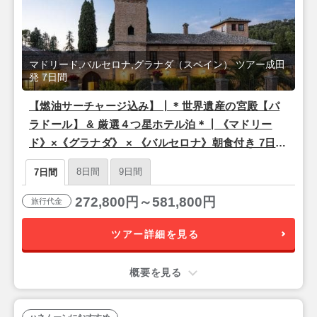
マドリード,バルセロナ,グラナダ（スペイン） ツアー成田
発 7日間
【燃油サーチャージ込み】┃＊世界遺産の宮殿【パ
ラドール】 & 厳選４つ星ホテル泊＊┃《マドリー
ド》×《グラナダ》 × 《バルセロナ》朝食付き 7日間
【成田発/カタール航空利用】
8日間
9日間
7日間
272,800円～581,800円
旅行代金
ツアー詳細を見る
概要を見る