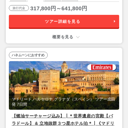
317,800円～641,800円
旅行代金
ツアー詳細を見る
概要を見る
ハネムーンにおすすめ
マドリード,バルセロナ,グラナダ（スペイン） ツアー成田
発 7日間
【燃油サーチャージ込み】┃＊世界遺産の宮殿【パ
ラドール】 & 立地抜群３つ星ホテル泊＊┃《マドリ