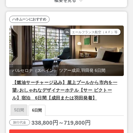
概要を見る
ハネムーンにおすすめ
エールフランス航空（ＡＦ）等
バルセロナ（スペイン） ツアー成田,羽田発 6日間
【燃油サーチャージ込み】屋上プールから市内を一
望♪おしゃれなデザイナーホテル【サー ビクトー
ル】宿泊 6日間【成田または羽田発着】
5日間
6日間
338,800円～719,800円
旅行代金