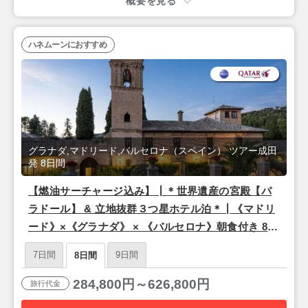
概要を見る
ハネムーンにおすすめ
グラナダ,マドリード,バルセロナ（スペイン） ツアー成田
発 8日間
【燃油サーチャージ込み】┃＊世界遺産の宮殿【パ
ラドール】 & 立地抜群３つ星ホテル泊＊┃《マドリ
ード》×《グラナダ》 × 《バルセロナ》朝食付き 8日
間【成田発/カタール航空利用】
7日間
9日間
8日間
284,800円～626,800円
旅行代金