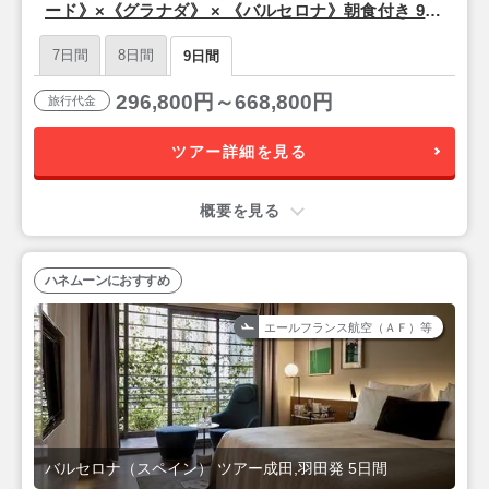
ード》×《グラナダ》 × 《バルセロナ》朝食付き 9日
間【成田発/カタール航空利用】
7日間
8日間
9日間
296,800円～668,800円
旅行代金
ツアー詳細を見る
概要を見る
ハネムーンにおすすめ
エールフランス航空（ＡＦ）等
バルセロナ（スペイン） ツアー成田,羽田発 5日間