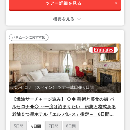
ツアー詳細を見る
概要を見る
ハネムーンにおすすめ
バルセロナ（スペイン） ツアー成田発 6日間
【燃油サーチャージ込み】 ◇◆ 芸術と美食の街 バ
ルセロナ◆◇ ～一度は泊まりたい 伝統と格式ある
老舗５つ星ホテル「エル パレス」指定～ 6日間
【成田夜発/エミレーツ航空利用】
5日間
7日間
8日間
6日間