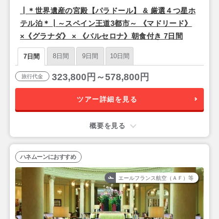
┃＊世界遺産の宮殿【パラドール】 & 厳選４つ星ホ
テル泊＊┃～スペイン王道3都市～ 《マドリード》
×《グラナダ》 × 《バルセロナ》朝食付き 7日間
8日間
9日間
10日間
7日間
323,800円～578,800円
旅行代金
ツアー詳細を見る
概要を見る
ハネムーンにおすすめ
エールフランス航空（ＡＦ）等