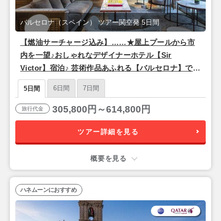
バルセロナ（スペイン） ツアー関空発 5日間
【燃油サーチャージ込み】……★屋上プールから市
内を一望♪おしゃれなデザイナーホテル【Sir
Victor】宿泊♪ 芸術作品あふれる【バルセロナ】で過
ごす至極の5日間！★…… 【関空発/その日の内に
6日間
7日間
5日間
現地着！】
305,800円～614,800円
旅行代金
ツアー詳細を見る
概要を見る
ハネムーンにおすすめ