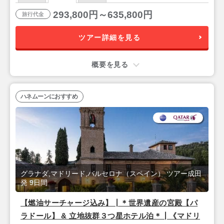
293,800円～635,800円
旅行代金
ツアー詳細を見る
概要を見る
ハネムーンにおすすめ
グラナダ,マドリード,バルセロナ（スペイン） ツアー成田
発 9日間
【燃油サーチャージ込み】┃＊世界遺産の宮殿【パ
ラドール】 & 立地抜群３つ星ホテル泊＊┃《マドリ