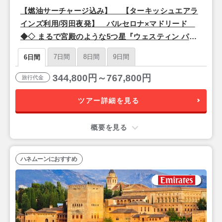
【燃油サーチャージ込み】 【ターキッシュエアラ
インズ利用/羽田夜発】 バルセロナ×マドリード
◆◇ まるで宮殿のような5つ星『ウェスティン パレ
ス』 & 有名デザイナーが手掛けた5つ星『サー ビク
7日間
8日間
9日間
6日間
ター』宿泊 ◇◆ 6日間
344,800円～767,800円
旅行代金
ツアー詳細を見る
概要を見る
ハネムーンにおすすめ