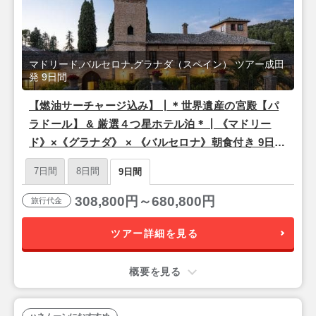
マドリード,バルセロナ,グラナダ（スペイン） ツアー成田
発 9日間
【燃油サーチャージ込み】┃＊世界遺産の宮殿【パ
ラドール】 & 厳選４つ星ホテル泊＊┃《マドリー
ド》×《グラナダ》 × 《バルセロナ》朝食付き 9日間
【成田発/カタール航空利用】
7日間
8日間
9日間
308,800円～680,800円
旅行代金
ツアー詳細を見る
概要を見る