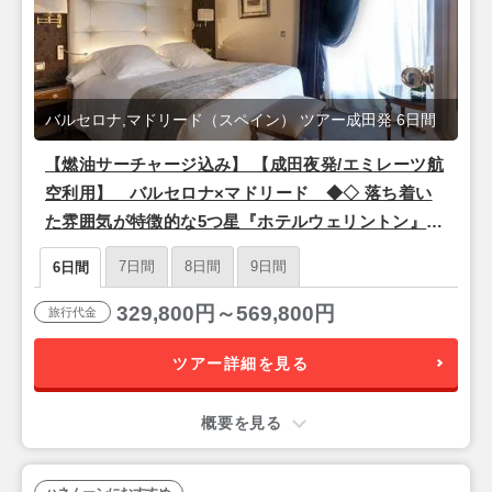
バルセロナ,マドリード（スペイン） ツアー成田発 6日間
【燃油サーチャージ込み】 【成田夜発/エミレーツ航
空利用】 バルセロナ×マドリード ◆◇ 落ち着い
た雰囲気が特徴的な5つ星『ホテルウェリントン』 &
有名デザイナーが手掛けた5つ星『サー ビクター』
7日間
8日間
9日間
6日間
宿泊 ◇◆ 6日間
329,800円～569,800円
旅行代金
ツアー詳細を見る
概要を見る