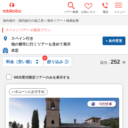
t
ツアー検索
お気に入り
電話
メニュー
o
g
海外旅行・国内旅行の旅工房
>
海外ツアー
>
検索結果
g
l
スペインツアー の格安プラン
e
n
スペイン行き
a
+ 条件変更
v
他の都市に行くツアーも含めて表示
i
未定
g
a
252
t
絞り込み
該当：
件
i
o
n
WEB受付限定ツアーのみを表示する
ハネムーンにおすすめ