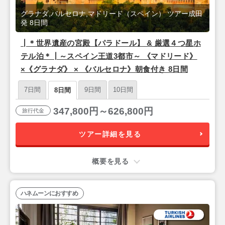
グラナダ,バルセロナ,マドリード（スペイン） ツアー成田
発 8日間
┃＊世界遺産の宮殿【パラドール】 & 厳選４つ星ホ
テル泊＊┃～スペイン王道3都市～ 《マドリード》
×《グラナダ》 × 《バルセロナ》朝食付き 8日間
7日間
9日間
10日間
8日間
347,800円～626,800円
旅行代金
ツアー詳細を見る
概要を見る
ハネムーンにおすすめ