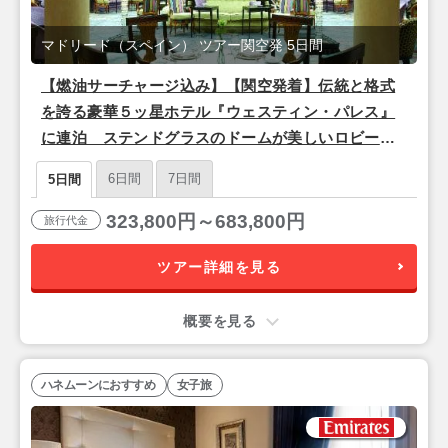
マドリード（スペイン） ツアー関空発 5日間
【燃油サーチャージ込み】【関空発着】伝統と格式
を誇る豪華５ッ星ホテル『ウェスティン・パレス』
に連泊 ステンドグラスのドームが美しいロビー
プラド美術館にも徒歩圏内 マドリード5日間
6日間
7日間
5日間
323,800円～683,800円
旅行代金
ツアー詳細を見る
概要を見る
ハネムーンにおすすめ
女子旅