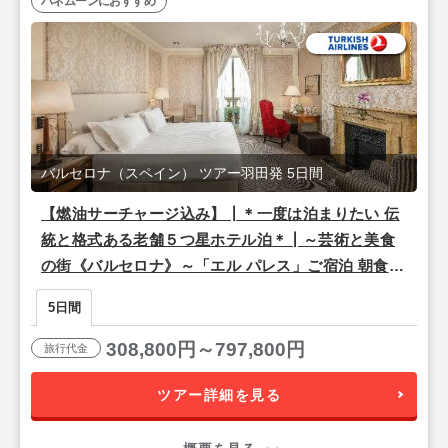
ハネムーンにおすすめ
バルセロナ（スペイン） ツアー羽田発 5日間
【燃油サーチャージ込み】┃＊一度は泊まりたい 伝
統と格式ある老舗５つ星ホテル泊＊┃～芸術と美食
の街《バルセロナ》～「エル パレス」ご宿泊 朝食付
き 5日間
5日間
308,800円～797,800円
旅行代金
ツアー詳細を見る