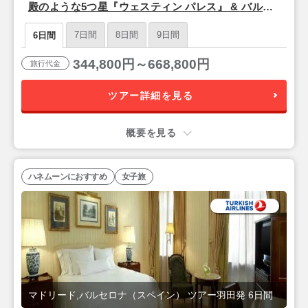
殿のような5つ星『ウェスティン パレス』 & バルセ
ロナが誇る最高級ホテル『エル パレス』宿泊 ◇◆
7日間
8日間
9日間
6日間
6日間
344,800円～668,800円
旅行代金
ツアー詳細を見る
概要を見る
ハネムーンにおすすめ
女子旅
マドリード,バルセロナ（スペイン） ツアー羽田発 6日間