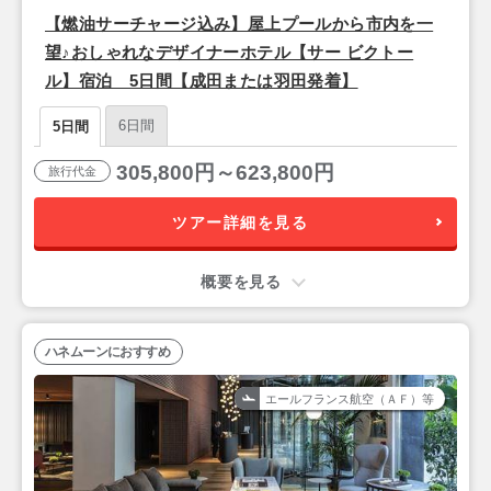
【燃油サーチャージ込み】屋上プールから市内を一
望♪おしゃれなデザイナーホテル【サー ビクトー
ル】宿泊 5日間【成田または羽田発着】
6日間
5日間
305,800円～623,800円
旅行代金
ツアー詳細を見る
概要を見る
ハネムーンにおすすめ
エールフランス航空（ＡＦ）等