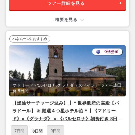
ツアー詳細を見る
概要を見る
ハネムーンにおすすめ
マドリード,バルセロナ,グラナダ（スペイン） ツアー成田
発 8日間
【燃油サーチャージ込み】┃＊世界遺産の宮殿【パ
ラドール】 & 厳選４つ星ホテル泊＊┃《マドリー
ド》×《グラナダ》 × 《バルセロナ》朝食付き 8日間
【成田発/カタール航空利用】
7日間
9日間
8日間