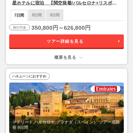
星ホテルに宿泊 【関空発着/バルセロナ+リスボ
ン】●*.南ヨーロッパ人気の2ヶ国.*● エミレーツ
8日間
9日間
7日間
航空利用 7日間
350,800円～626,800円
旅行代金
ツアー詳細を見る
概要を見る
ハネムーンにおすすめ
マドリード,バルセロナ,グラナダ（スペイン） ツアー成田
発 9日間