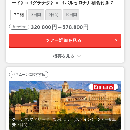
ード》×《グラナダ》 × 《バルセロナ》朝食付き 7日
間【成田夜発/エミレーツ航空利用】
8日間
9日間
10日間
7日間
320,800円～578,800円
旅行代金
ツアー詳細を見る
概要を見る
ハネムーンにおすすめ
グラナダ,マドリード,バルセロナ（スペイン） ツアー成田
発 7日間