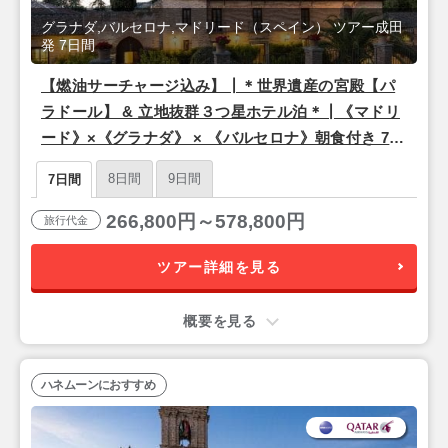
グラナダ,バルセロナ,マドリード（スペイン） ツアー成田
発 7日間
【燃油サーチャージ込み】┃＊世界遺産の宮殿【パ
ラドール】 & 立地抜群３つ星ホテル泊＊┃《マドリ
ード》×《グラナダ》 × 《バルセロナ》朝食付き 7日
間【成田発/カタール航空利用】
8日間
9日間
7日間
266,800円～578,800円
旅行代金
ツアー詳細を見る
概要を見る
ハネムーンにおすすめ