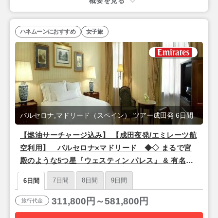
概要を見る
ハネムーンにおすすめ
女子旅
バルセロナ,マドリード（スペイン） ツアー成田発 6日間
【燃油サーチャージ込み】 【成田夜発/エミレーツ航
空利用】 バルセロナ×マドリード ◆◇ まるで宮
殿のような5つ星『ウェスティン パレス』 & 有名デ
ザイナーが手掛けた5つ星『サー ビクター』宿泊
7日間
8日間
9日間
6日間
◇◆ 6日間
311,800円～581,800円
旅行代金