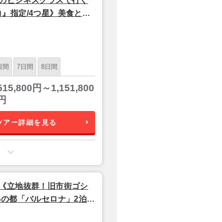
のビジネスクラスで行く
』指定/4つ星》美食と情
ール航空利用】
日間
7日間
8日間
515,800円～1,151,800
円
ツアー詳細を見る
《立地抜群！旧市街ゴシ
の都「バルセロナ」2泊5