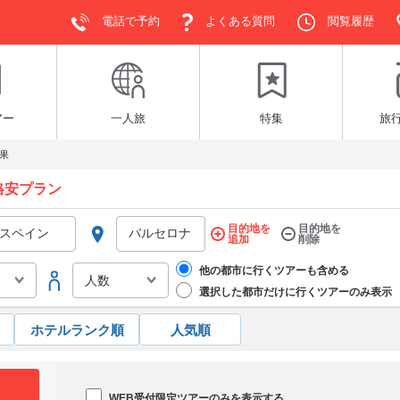
電話で予約
よくある質問
閲覧履歴
アー
一人旅
特集
旅
果
格安プラン
目的地を
目的地を
追加
削除
他の都市に行くツアーも含める
選択した都市だけに行くツアーのみ表示
ホテルランク順
人気順
WEB受付限定ツアーのみを表示する