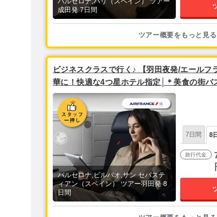
バルセロナ,パリ（スペイン） ツアー
成田発 7日間
ツアー概要をもっと見る
ビジネスクラスで行く♪ 【羽田夜発/エールフ
華に！快適な4つ星ホテル指定│＊美食の街バ
×サンセバスチャン×バルセロナ5泊8日
7日間
8
旅行代金
バルセロナ,ビルバオ,サン セバステ
ィアン（スペイン） ツアー羽田発 8
日間