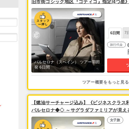
旧市街ゴシック地区『ゴティコ』指定/4つ星
ロナ」3泊6日
7
6日間
旅行代金
バルセロナ（スペイン） ツアー羽田
発 6日間
ツアー概要をもっと見る
【燃油サーチャージ込み】《ビジネスクラス利
ん
バルセロナ◆◇ ～サグラダファミリアが見え
「セルコテル ロゼリョン」指定～ バルセロナ
女子旅