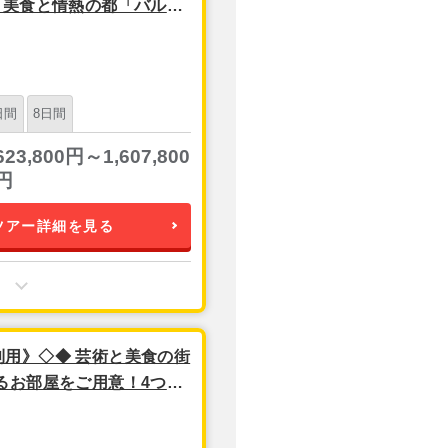
》美食と情熱の都「バルセ
日間
8日間
623,800円～1,607,800
円
ツアー詳細を見る
用》◇◆ 芸術と美食の街
るお部屋をご用意！4つ星
 関空発 6日間＊