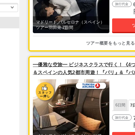
旅行代金
マドリード,バルセロナ（スペイン）
ツアー羽田発 7日間
ツアー概要をもっと見る
━優雅な空旅━ ビジネスクラスで行く！《4
＆スペインの人気2都市周遊！『パリ』&『バル
夜発/ターキッシュエアラインズ利用】
6日間
7
旅行代金