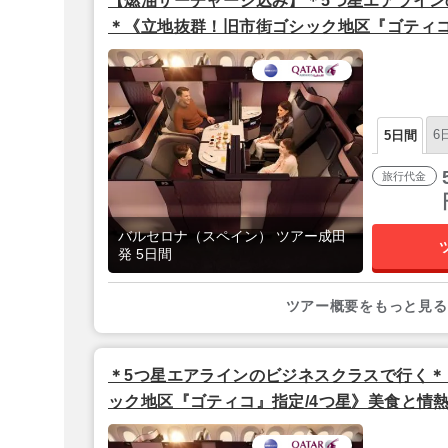
【燃油サーチャージ込み】＊5つ星エアライン
＊《立地抜群！旧市街ゴシック地区『ゴティコ
熱の都「バルセロナ」2泊5日【成田発/カタ
6
5日間
旅行代金
バルセロナ（スペイン） ツアー成田
発 5日間
ツアー概要をもっと見る
＊5つ星エアラインのビジネスクラスで行く＊
ック地区『ゴティコ』指定/4つ星》美食と情熱
日【大阪夕方発/カタール航空】