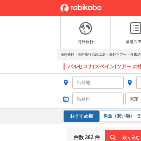
海外旅行
厳選ツ
海外旅行・国内旅行の旅工房
>
海外ツアー
>
検索結
バルセロナ(スペイン)ツアー の
おすすめ順
件数 382 件
絞り込む