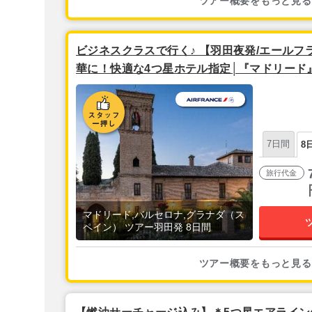
ツアー概要をもっと見る
ビジネスクラスで行く♪ 【羽田夜発/エールフ
華に！快適な4つ星ホテル指定│『マドリード
セロナ』5泊8日
7日間
8
旅行代金
マドリード,バルセロナ,グラナダ（ス
ペイン） ツアー羽田発 8日間
ツアー概要をもっと見る