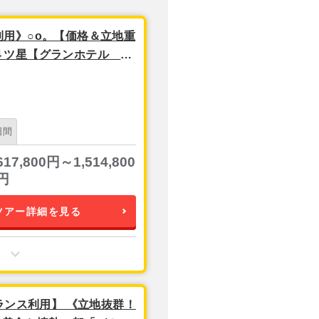
用》○o。【価格＆立地重
４ツ星【グランホテル バ
日間＊
日間
617,800円～1,514,800
円
ツアー詳細を見る
ランス利用】 《立地抜群！