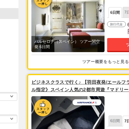
7
6日間
旅行代金
バルセロナ（スペイン） ツアー関空
発 6日間
ツアー概要をもっと見る
ビジネスクラスで行く♪ 【羽田夜発/エールフ
ル指定》スペイン人気の2都市周遊『マドリー
7日
6日間
7