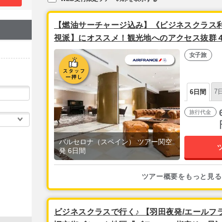
【燃油サーチャージ込み】《ビジネスクラス利
視派】にオススメ！観光地へのアクセス抜群
ルシーノ】指定。o○【バルセロナ】関空発 6
女子旅
7
6日間
旅行代金
バルセロナ（スペイン） ツアー関空
発 6日間
ツアー概要をもっと見る
ビジネスクラスで行く♪ 【羽田夜発/エールフ