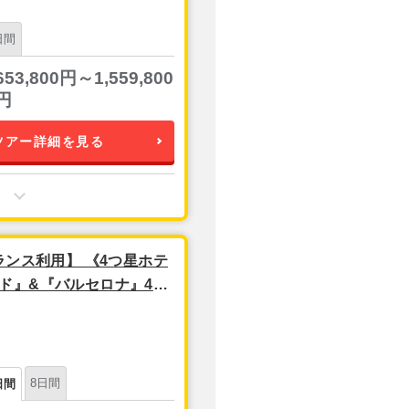
日間
653,800円～1,559,800
円
ツアー詳細を見る
ランス利用】 《4つ星ホテ
ド』&『バルセロナ』4泊
8日間
日間