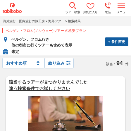
t
ツアー検索
お気に入り
電話
メニュー
o
g
海外旅行・国内旅行の旅工房
>
海外ツアー
>
検索結果
g
l
ベルゲン・フロム(ノルウェー)ツアー の格安プラン
e
n
ベルゲン、フロム行き
a
+ 条件変更
v
他の都市に行くツアーも含めて表示
i
未定
g
a
94
t
絞り込み
該当：
件
i
o
n
該当するツアーが見つかりませんでした
違う検索条件でお試しください