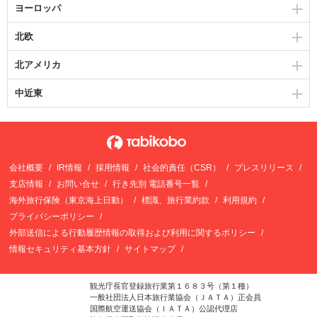
ヨーロッパ
北欧
北アメリカ
中近東
会社概要
IR情報
採用情報
社会的責任（CSR）
プレスリリース
支店情報
お問い合せ
行き先別 電話番号一覧
海外旅行保険（東京海上日動）
標識、旅行業約款
利用規約
プライバシーポリシー
外部送信による行動履歴情報の取得および利用に関するポリシー
情報セキュリティ基本方針
サイトマップ
観光庁長官登録旅行業第１６８３号（第１種）
一般社団法人日本旅行業協会（ＪＡＴＡ）正会員
国際航空運送協会（ＩＡＴＡ）公認代理店