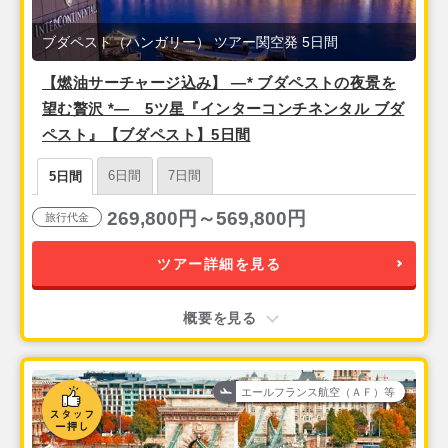
ブダペスト（ハンガリー） ツアー関空発 5日間
【燃油サーチャージ込み】 ―* ブダペストの夜景を
望む贅沢 *― 5ツ星『インターコンチネンタル ブダ
ペスト』【ブダペスト】5日間
6日間
7日間
5日間
269,800円～569,800円
旅行代金
ツアー詳細を見る
概要を見る
エールフランス航空（ＡＦ）等