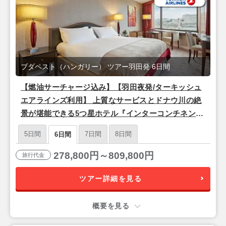
ブダペスト（ハンガリー） ツアー羽田発 6日間
【燃油サーチャージ込み】【羽田夜発/ターキッシュ
エアラインズ利用】 上質なサービスとドナウ川の絶
景が堪能できる5つ星ホテル『インターコンチネンタ
ル ブダペスト』宿泊♪ドナウ河畔の美しい夜景と歴
5日間
7日間
8日間
6日間
史を楽しむ「ブダペスト」3泊6日
278,800円～809,800円
旅行代金
ツアー詳細を見る
概要を見る