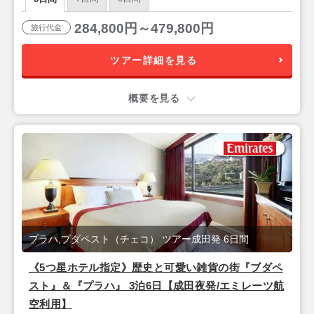
可》
284,800円～479,800円
旅行代金
ツアー詳細を見る
概要を見る
プラハ,ブダペスト（チェコ） ツアー成田発 6日間
《5つ星ホテル指定》歴史と可愛い雑貨の街『ブダペ
スト』＆『プラハ』 3泊6日【成田夜発/エミレーツ航
空利用】