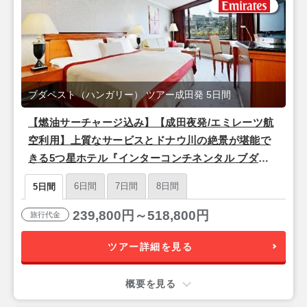
ブダペスト（ハンガリー） ツアー成田発 5日間
【燃油サーチャージ込み】【成田夜発/エミレーツ航
空利用】上質なサービスとドナウ川の絶景が堪能で
きる5つ星ホテル『インターコンチネンタル ブダペ
スト』宿泊♪ドナウ河畔の美しい夜景と歴史を楽しむ
6日間
7日間
8日間
5日間
「ブダペスト」2泊5日
239,800円～518,800円
旅行代金
ツアー詳細を見る
概要を見る