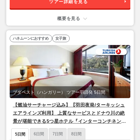
ツアー詳細を見る
概要を見る
ハネムーンにおすすめ
女子旅
ブダペスト（ハンガリー） ツアー羽田発 5日間
【燃油サーチャージ込み】【羽田夜発/ターキッシュ
エアラインズ利用】 上質なサービスとドナウ川の絶
景が堪能できる5つ星ホテル『インターコンチネンタ
ル ブダペスト』宿泊♪ドナウ河畔の美しい夜景と歴
6日間
7日間
8日間
5日間
史を楽しむ「ブダペスト」2泊5日