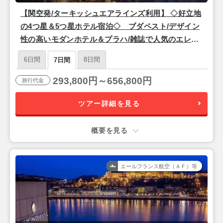
【関空発/ターキッシュエアラインズ利用】 ◇好立地
の4つ星＆5つ星ホテル宿泊◇ ブダペスト/デザイン
性の高いモダンホテル＆プラハ/雑誌で人気のエレガ
ントなホテル7日間 | ホテル変更や延泊などのアレン
6日間
8日間
7日間
ジ可能です
293,800円～656,800円
旅行代金
ツアー詳細を見る
概要を見る
エールフランス航空（ＡＦ）等