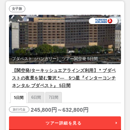
女子旅
ブダペスト（ハンガリー） ツアー関空発 5日間
【関空発/ターキッシュエアラインズ利用】 * ブダペ
ストの夜景を望む贅沢 *― 5つ星『インターコンチ
ネンタル ブダペスト』 5日間
6日間
7日間
5日間
245,800円～632,800円
旅行代金
ツアー詳細を見る