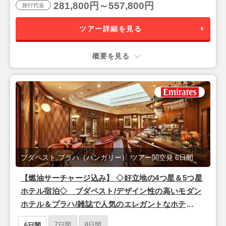
281,800円～557,800円
旅行代金
ツアー詳細を見る
概要を見る
ブダペスト,プラハ（ハンガリー） ツアー関空発 6日間
【燃油サーチャージ込み】 ◇好立地の4つ星＆5つ星
ホテル宿泊◇ ブダペスト/デザイン性の高いモダン
ホテル＆プラハ/雑誌で人気のエレガントなホテ
ル 朝食付き 6日間 《関空夜発/仕事帰りも出発
7日間
8日間
6日間