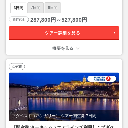
7日間
8日間
6日間
287,800円～527,800円
旅行代金
ツアー詳細を見る
概要を見る
女子旅
ブダペスト（ハンガリー） ツアー関空発 7日間
【関空発/ターキッシュエアラインズ利用】 * ブダペ