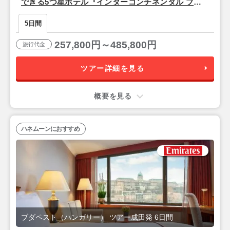
できる5つ星ホテル『インターコンチネンタル ブダ
ペスト』宿泊♪ドナウ河畔の美しい夜景と歴史を楽し
5日間
む「ブダペスト」2泊5日
257,800円～485,800円
旅行代金
ツアー詳細を見る
概要を見る
ハネムーンにおすすめ
ブダペスト（ハンガリー） ツアー成田発 6日間