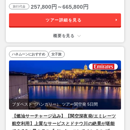
257,800円～665,800円
旅行代金
ツアー詳細を見る
概要を見る
ハネムーンにおすすめ
女子旅
ブダペスト（ハンガリー） ツアー関空発 5日間
【燃油サーチャージ込み】【関空深夜発/エミレーツ
航空利用】上質なサービスとドナウ川の絶景が堪能