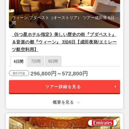
ウィーン,ブダペスト（オーストリア） ツアー成田発 6日
間
《5つ星ホテル指定》美しい歴史の街『ブダペスト』
＆音楽の都『ウィーン』 3泊6日【成田夜発/エミレー
ツ航空利用】
7日間
8日間
6日間
296,800円～572,800円
旅行代金
ツアー詳細を見る
概要を見る