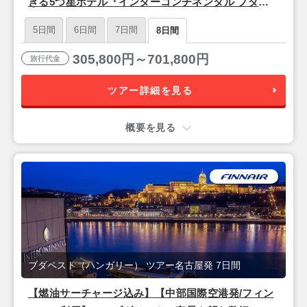
きる5つ星ホテル『インターコンチネンタル ブダペ
スト』宿泊♪ドナウ河畔の美しい夜景と歴史を楽しむ
5日間
6日間
7日間
8日間
「ブダペスト」5泊8日
305,800円～701,800円
旅行代金
ツアー詳細を見る
概要を見る
ブダペスト（ハンガリー） ツアー名古屋発 7日間
【燃油サーチャージ込み】【中部国際空港発/フィン