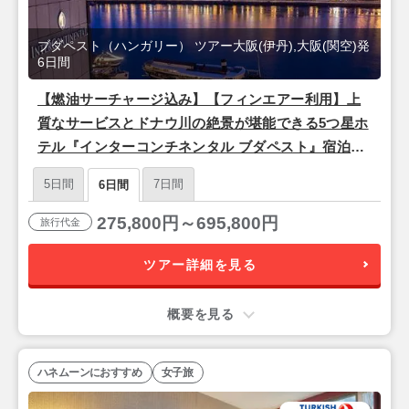
ブダペスト（ハンガリー） ツアー大阪(伊丹),大阪(関空)発
6日間
【燃油サーチャージ込み】【フィンエアー利用】上
質なサービスとドナウ川の絶景が堪能できる5つ星ホ
テル『インターコンチネンタル ブダペスト』宿泊♪
ドナウ河畔の美しい夜景と歴史を楽しむ「ブダペス
5日間
7日間
6日間
ト」3泊6日
275,800円～695,800円
旅行代金
ツアー詳細を見る
概要を見る
ハネムーンにおすすめ
女子旅