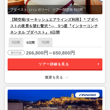
ブダペスト（ハンガリー） ツアー関空発 6日間
【関空発/ターキッシュエアラインズ利用】 * ブダペ
ストの夜景を望む贅沢 *― 5つ星『インターコンチ
ネンタル ブダペスト』 6日間
5日間
7日間
6日間
266,800円～650,800円
旅行代金
ツアー詳細を見る
概要を見る