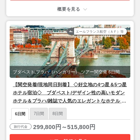
概要を見る
エールフランス航空（ＡＦ）等
ブダペスト,プラハ（ハンガリー） ツアー関空発 6日間
【関空発着/現地同日到着】 ◇好立地の4つ星＆5つ星
ホテル宿泊◇ ブダペスト/デザイン性の高いモダン
ホテル＆プラハ/雑誌で人気のエレガントなホテル ６
日間
7日間
8日間
6日間
299,800円～515,800円
旅行代金