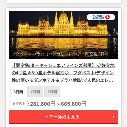
ブダペスト,プラハ（ハンガリー） ツアー関空発 6日間
【関空発/ターキッシュエアラインズ利用】 ◇好立地
の4つ星＆5つ星ホテル宿泊◇ ブダペスト/デザイン
性の高いモダンホテル＆プラハ/雑誌で人気のエレガ
ントなホテル6日間 | ホテル変更や延泊などのアレン
7日間
8日間
6日間
ジ可能です
281,800円～665,800円
旅行代金
ツアー詳細を見る