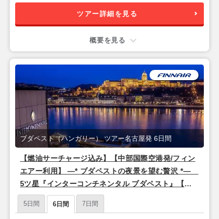
ツアー詳細を見る
概要を見る
ブダペスト（ハンガリー） ツアー名古屋発 6日間
【燃油サーチャージ込み】【中部国際空港発/フィン
エアー利用】 ―* ブダペストの夜景を望む贅沢 *―
5ツ星『インターコンチネンタル ブダペスト』【ブ
ダペスト6日間】
5日間
7日間
6日間