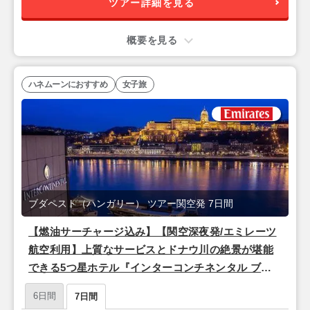
ツアー詳細を見る
概要を見る
ハネムーンにおすすめ
女子旅
ブダペスト（ハンガリー） ツアー関空発 7日間
【燃油サーチャージ込み】【関空深夜発/エミレーツ
航空利用】上質なサービスとドナウ川の絶景が堪能
できる5つ星ホテル『インターコンチネンタル ブダ
ペスト』宿泊♪ドナウ河畔の美しい夜景と歴史を楽し
6日間
7日間
む「ブダペスト」4泊7日