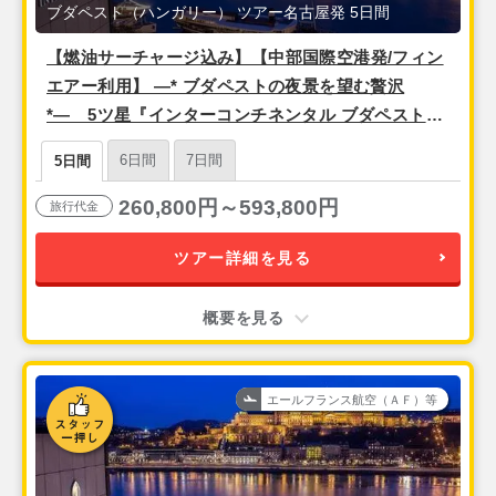
ブダペスト（ハンガリー） ツアー名古屋発 5日間
【燃油サーチャージ込み】【中部国際空港発/フィン
エアー利用】 ―* ブダペストの夜景を望む贅沢
*― 5ツ星『インターコンチネンタル ブダペスト』
【ブダペスト5日間】
6日間
7日間
5日間
260,800円～593,800円
旅行代金
ツアー詳細を見る
概要を見る
エールフランス航空（ＡＦ）等