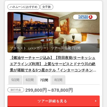
ハネムーンにおすすめ
女子旅
ブダペスト（ハンガリー） ツアー羽田発 7日間
【燃油サーチャージ込み】【羽田夜発/ターキッシュ
エアラインズ利用】 上質なサービスとドナウ川の絶
景が堪能できる5つ星ホテル『インターコンチネンタ
ル ブダペスト』宿泊♪ドナウ河畔の美しい夜景と歴
5日間
6日間
8日間
7日間
史を楽しむ「ブダペスト」4泊7日
299,800円～878,800円
旅行代金
ツアー詳細を見る