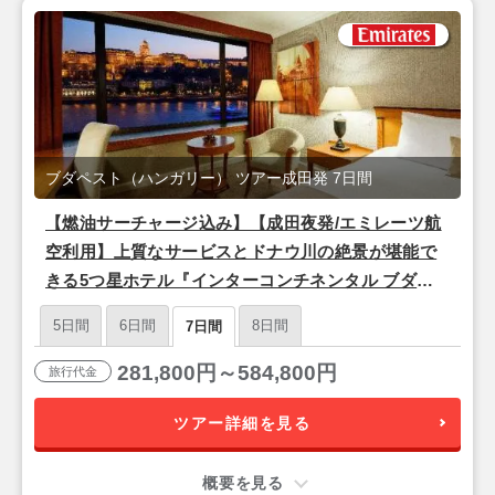
ブダペスト（ハンガリー） ツアー成田発 7日間
【燃油サーチャージ込み】【成田夜発/エミレーツ航
空利用】上質なサービスとドナウ川の絶景が堪能で
きる5つ星ホテル『インターコンチネンタル ブダペ
スト』宿泊♪ドナウ河畔の美しい夜景と歴史を楽しむ
5日間
6日間
8日間
7日間
「ブダペスト」4泊7日
281,800円～584,800円
旅行代金
ツアー詳細を見る
概要を見る