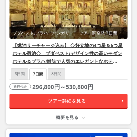
ブダペスト,プラハ（ハンガリー） ツアー関空発 7日間
【燃油サーチャージ込み】 ◇好立地の4つ星＆5つ星
ホテル宿泊◇ ブダペスト/デザイン性の高いモダン
ホテル＆プラハ/雑誌で人気のエレガントなホテ
ル 朝食付き 7日間 《関空夜発/仕事帰りも出発
6日間
8日間
7日間
可》
296,800円～530,800円
旅行代金
ツアー詳細を見る
概要を見る