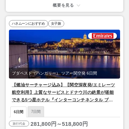
概要を見る
ハネムーンにおすすめ
女子旅
ブダペスト（ハンガリー） ツアー関空発 6日間
【燃油サーチャージ込み】【関空深夜発/エミレーツ
航空利用】上質なサービスとドナウ川の絶景が堪能
できる5つ星ホテル『インターコンチネンタル ブダ
ペスト』宿泊♪ドナウ河畔の美しい夜景と歴史を楽し
7日間
6日間
む「ブダペスト」3泊6日
281,800円～518,800円
旅行代金