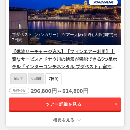
ブダペスト（ハンガリー） ツアー大阪(伊丹),大阪(関空)発
7日間
【燃油サーチャージ込み】【フィンエアー利用】上
質なサービスとドナウ川の絶景が堪能できる5つ星ホ
テル『インターコンチネンタル ブダペスト』宿泊♪
ドナウ河畔の美しい夜景と歴史を楽しむ「ブダペス
5日間
6日間
7日間
ト」4泊7日
296,800円～614,800円
旅行代金
ツアー詳細を見る
概要を見る