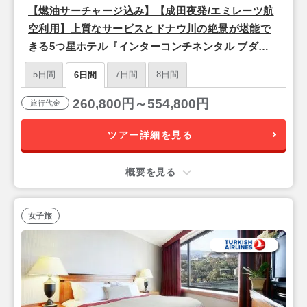
【燃油サーチャージ込み】【成田夜発/エミレーツ航
空利用】上質なサービスとドナウ川の絶景が堪能で
きる5つ星ホテル『インターコンチネンタル ブダペ
スト』宿泊♪ドナウ河畔の美しい夜景と歴史を楽しむ
5日間
7日間
8日間
6日間
「ブダペスト」3泊6日
260,800円～554,800円
旅行代金
ツアー詳細を見る
概要を見る
女子旅