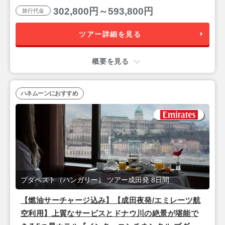
302,800円～593,800円
旅行代金
ツアー詳細を見る
概要を見る
ハネムーンにおすすめ
ブダペスト（ハンガリー） ツアー成田発 8日間
【燃油サーチャージ込み】【成田夜発/エミレーツ航
空利用】上質なサービスとドナウ川の絶景が堪能で