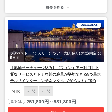
概要を見る
ブダペスト（ハンガリー） ツアー大阪(伊丹),大阪(関空)発
5日間
【燃油サーチャージ込み】【フィンエアー利用】上
質なサービスとドナウ川の絶景が堪能できる5つ星ホ
テル『インターコンチネンタル ブダペスト』宿泊♪
ドナウ河畔の美しい夜景と歴史を楽しむ「ブダペス
6日間
7日間
5日間
ト」2泊5日
251,800円～581,800円
旅行代金