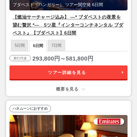
ブダペスト（ハンガリー） ツアー関空発 6日間
【燃油サーチャージ込み】 ―* ブダペストの夜景を
望む贅沢 *― 5ツ星『インターコンチネンタル ブダ
ペスト』【ブダペスト】6日間
5日間
7日間
6日間
293,800円～581,800円
旅行代金
ツアー詳細を見る
概要を見る
ハネムーンにおすすめ