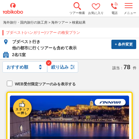
t
ツアー検索
お気に入り
電話
メニュー
o
g
海外旅行・国内旅行の旅工房
>
海外ツアー
>
検索結果
g
l
ブダペスト(ハンガリー)ツアー の格安プラン
e
n
ブダペスト行き
a
+ 条件変更
v
他の都市に行くツアーも含めて表示
i
2名/1室
g
a
78
t
絞り込み
該当：
件
i
o
n
WEB受付限定ツアーのみを表示する