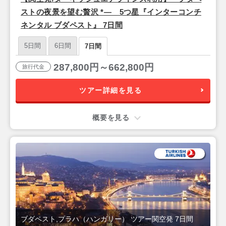
ストの夜景を望む贅沢 *― 5つ星『インターコンチ
ネンタル ブダペスト』 7日間
5日間
6日間
7日間
287,800円～662,800円
旅行代金
ツアー詳細を見る
概要を見る
ブダペスト,プラハ（ハンガリー） ツアー関空発 7日間