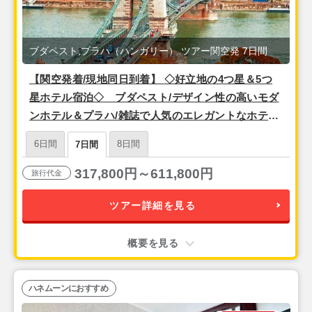
ブダペスト,プラハ（ハンガリー） ツアー関空発 7日間
【関空発着/現地同日到着】 ◇好立地の4つ星＆5つ
星ホテル宿泊◇ ブダペスト/デザイン性の高いモダ
ンホテル＆プラハ/雑誌で人気のエレガントなホテル
７日間
6日間
8日間
7日間
317,800円～611,800円
旅行代金
ツアー詳細を見る
概要を見る
ハネムーンにおすすめ