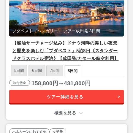
ブダペスト（ハンガリー） ツアー成田発 8日間
【燃油サーチャージ込み】ドナウ河畔の美しい夜景
と歴史を楽しむ「ブダペスト」5泊8日《スタンダー
ドクラスホテル宿泊》【成田発/カタール航空利用】
5日間
6日間
7日間
8日間
158,800円～431,800円
旅行代金
ツアー詳細を見る
概要を見る
ハネムーンにおすすめ
女子旅