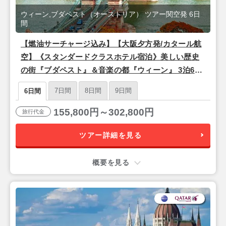
ウィーン,ブダペスト（オーストリア） ツアー関空発 6日
間
【燃油サーチャージ込み】【大阪夕方発/カタール航
空】《スタンダードクラスホテル宿泊》美しい歴史
の街『ブダペスト』＆音楽の都『ウィーン』 3泊6日
朝食付きフリープラン
7日間
8日間
9日間
6日間
155,800円～302,800円
旅行代金
ツアー詳細を見る
概要を見る