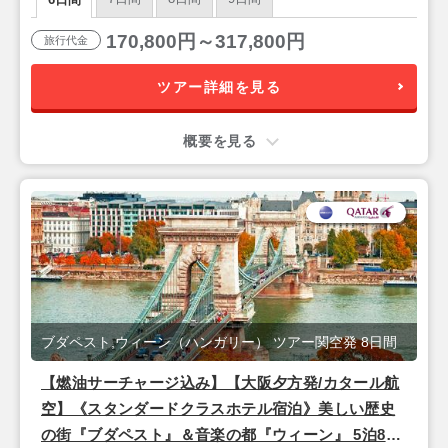
170,800円～317,800円
旅行代金
ツアー詳細を見る
概要を見る
ブダペスト,ウィーン（ハンガリー） ツアー関空発 8日間
【燃油サーチャージ込み】【大阪夕方発/カタール航
空】《スタンダードクラスホテル宿泊》美しい歴史
の街『ブダペスト』＆音楽の都『ウィーン』 5泊8日