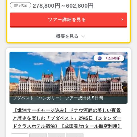
278,800円～602,800円
旅行代金
ツアー詳細を見る
概要を見る
ブダペスト（ハンガリー） ツアー成田発 5日間
【燃油サーチャージ込み】ドナウ河畔の美しい夜景
と歴史を楽しむ「ブダペスト」2泊5日《スタンダー
ドクラスホテル宿泊》【成田発/カタール航空利用】