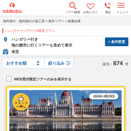
t
ツアー検索
お気に入り
電話
メニュー
o
g
海外旅行・国内旅行の旅工房
>
海外ツアー
>
検索結果
g
l
ハンガリーツアー の格安プラン
e
n
ハンガリー行き
a
+ 条件変更
v
他の都市に行くツアーも含めて表示
i
未定
g
a
874
t
絞り込み
該当：
件
i
o
n
WEB受付限定ツアーのみを表示する