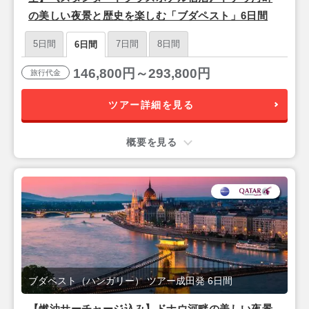
の美しい夜景と歴史を楽しむ「ブダペスト」6日間
5日間
7日間
8日間
6日間
146,800円～293,800円
旅行代金
ツアー詳細を見る
概要を見る
ブダペスト（ハンガリー） ツアー成田発 6日間
【燃油サーチャージ込み】ドナウ河畔の美しい夜景