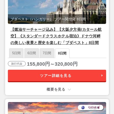
ブダペスト（ハンガリー） ツアー関空発 8日間
【燃油サーチャージ込み】【大阪夕方発/カタール航
空】《スタンダードクラスホテル宿泊》ドナウ河畔
の美しい夜景と歴史を楽しむ「ブダペスト」8日間
5日間
6日間
7日間
8日間
155,800円～320,800円
旅行代金
ツアー詳細を見る
概要を見る