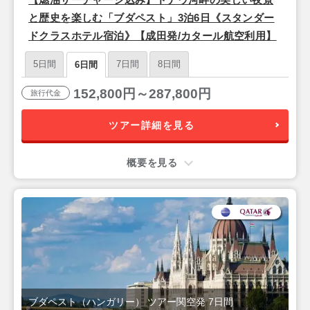
と歴史を楽しむ「ブダペスト」3泊6日《スタンダー
ドクラスホテル宿泊》【成田発/カタール航空利用】
5日間
7日間
8日間
6日間
152,800円～287,800円
旅行代金
ツアー詳細を見る
概要を見る
ブダペスト（ハンガリー） ツアー関空発 7日間