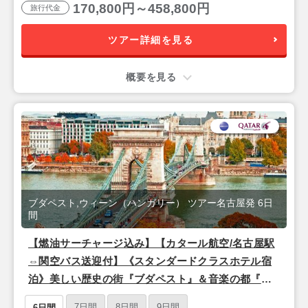
170,800円～458,800円
旅行代金
ツアー詳細を見る
概要を見る
ブダペスト,ウィーン（ハンガリー） ツアー名古屋発 6日
間
【燃油サーチャージ込み】【カタール航空/名古屋駅
⇔関空バス送迎付】《スタンダードクラスホテル宿
泊》美しい歴史の街『ブダペスト』＆音楽の都『ウ
ィーン』 3泊6日 朝食付きフリープラン
7日間
8日間
9日間
6日間