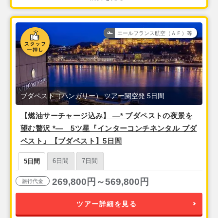
エールフランス航空（ＡＦ）等
ブダペスト（ハンガリー） ツアー関空発 5日間
【燃油サーチャージ込み】 ―* ブダペストの夜景を
望む贅沢 *― 5ツ星『インターコンチネンタル ブダ
ペスト』【ブダペスト】5日間
6日間
7日間
5日間
269,800円～569,800円
旅行代金
ツアー詳細を見る