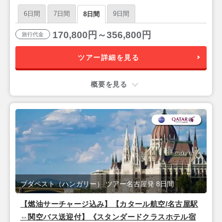
朝食付きフリープラン
6日間
7日間
9日間
8日間
170,800円～356,800円
旅行代金
ツアー詳細を見る
概要を見る
ブダペスト（ハンガリー） ツアー名古屋発 8日間
【燃油サーチャージ込み】【カタール航空/名古屋駅
⇔関空バス送迎付】《スタンダードクラスホテル宿