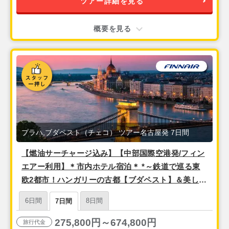
ツアー詳細を見る
概要を見る
プラハ,ブダペスト（チェコ） ツアー名古屋発 7日間
【燃油サーチャージ込み】【中部国際空港発/フィン
エアー利用】＊市内ホテル宿泊＊ *～鉄道で巡る東
欧2都市！ハンガリーの古都【ブダペスト】＆美しい
街並みが魅力！千年の都【プラハ】*～7日間
6日間
8日間
7日間
275,800円～674,800円
旅行代金