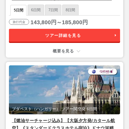
6日間
7日間
8日間
5日間
143,800円～185,800円
旅行代金
ツアー詳細を見る
概要を見る
ブダペスト（ハンガリー） ツアー関空発 6日間
【燃油サーチャージ込み】【大阪夕方発/カタール航
空】《スタンダードクラスホテル宿泊》ドナウ河畔