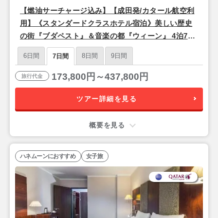
【燃油サーチャージ込み】【成田発/カタール航空利
用】《スタンダードクラスホテル宿泊》美しい歴史
の街『ブダペスト』＆音楽の都『ウィーン』 4泊7日
朝食付きフリープラン
6日間
8日間
9日間
7日間
173,800円～437,800円
旅行代金
ツアー詳細を見る
概要を見る
ハネムーンにおすすめ
女子旅