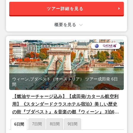
ツアー詳細を見る
概要を見る
ウィーン,ブダペスト（オーストリア） ツアー成田発 6日
間
【燃油サーチャージ込み】【成田発/カタール航空利
用】《スタンダードクラスホテル宿泊》美しい歴史
の街『ブダペスト』＆音楽の都『ウィーン』 3泊6日
朝食付きフリープラン
7日間
8日間
9日間
6日間