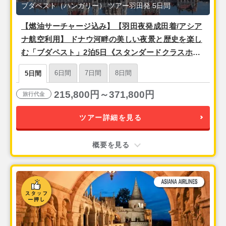
ブダペスト（ハンガリー） ツアー羽田発 5日間
【燃油サーチャージ込み】【羽田夜発成田着/アシア
ナ航空利用】 ドナウ河畔の美しい夜景と歴史を楽し
む「ブダペスト」2泊5日《スタンダードクラスホテ
ル宿泊》 朝食付き フリープラン
6日間
7日間
8日間
5日間
215,800円～371,800円
旅行代金
ツアー詳細を見る
概要を見る