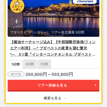
ブダペスト（ハンガリー） ツアー名古屋発 5日間
【燃油サーチャージ込み】【中部国際空港発/フィン
エアー利用】 ―* ブダペストの夜景を望む贅沢
*― 5ツ星『インターコンチネンタル ブダペスト』
【ブダペスト5日間】
6日間
7日間
5日間
260,800円～593,800円
旅行代金
ツアー詳細を見る
概要を見る