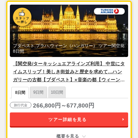
ブダペスト,プラハ,ウィーン（ハンガリー） ツアー関空発
8日間
【関空発/ターキッシュエアラインズ利用】 中世にタ
イムスリップ！美しき街並みと歴史を求めて…ハン
ガリーの古都【ブダペスト】×音楽の都【ウィーン】
×千年の都【プラハ】8日間
9日間
10日間
8日間
266,800円～677,800円
旅行代金
ツアー詳細を見る
概要を見る