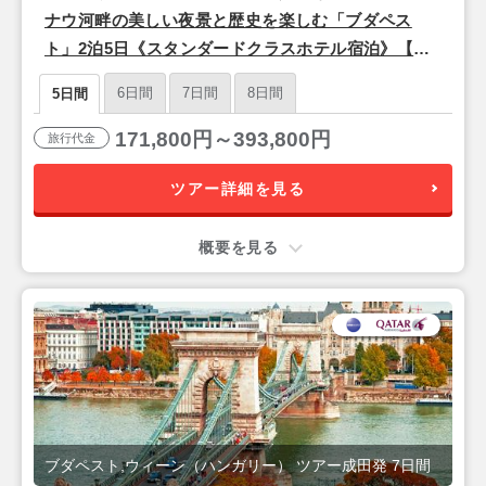
ナウ河畔の美しい夜景と歴史を楽しむ「ブダペス
ト」2泊5日《スタンダードクラスホテル宿泊》【成
田発/カタール航空利用】
6日間
7日間
8日間
5日間
171,800円～393,800円
旅行代金
ツアー詳細を見る
概要を見る
ブダペスト,ウィーン（ハンガリー） ツアー成田発 7日間