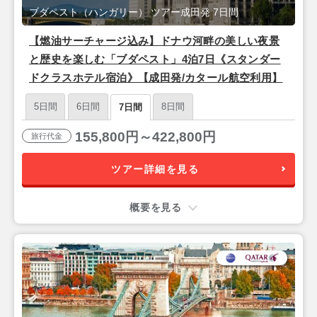
ブダペスト（ハンガリー） ツアー成田発 7日間
【燃油サーチャージ込み】ドナウ河畔の美しい夜景
と歴史を楽しむ「ブダペスト」4泊7日《スタンダー
ドクラスホテル宿泊》【成田発/カタール航空利用】
5日間
6日間
8日間
7日間
155,800円～422,800円
旅行代金
ツアー詳細を見る
概要を見る