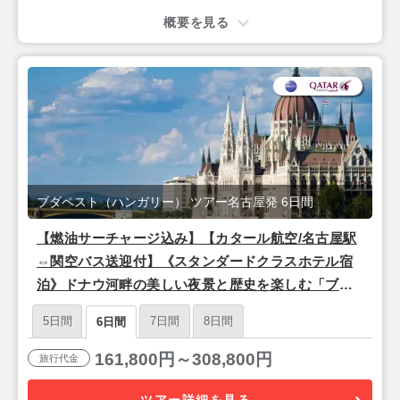
概要を見る
ブダペスト（ハンガリー） ツアー名古屋発 6日間
【燃油サーチャージ込み】【カタール航空/名古屋駅
⇔関空バス送迎付】《スタンダードクラスホテル宿
泊》ドナウ河畔の美しい夜景と歴史を楽しむ「ブダ
ペスト」3泊6日
5日間
7日間
8日間
6日間
161,800円～308,800円
旅行代金
ツアー詳細を見る