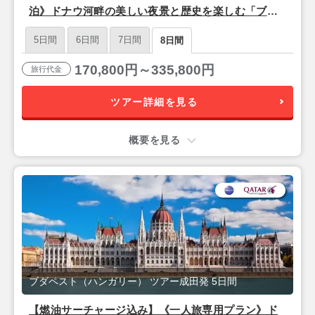
泊》ドナウ河畔の美しい夜景と歴史を楽しむ「ブダ
ペスト」5泊8日
5日間
6日間
7日間
8日間
170,800円～335,800円
旅行代金
ツアー詳細を見る
概要を見る
ブダペスト（ハンガリー） ツアー成田発 5日間
【燃油サーチャージ込み】《一人旅専用プラン》ド