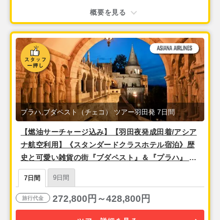
概要を見る
プラハ,ブダペスト（チェコ） ツアー羽田発 7日間
【燃油サーチャージ込み】【羽田夜発成田着/アシア
ナ航空利用】《スタンダードクラスホテル宿泊》歴
史と可愛い雑貨の街『ブダペスト』＆『プラハ』 4
泊7日 朝食付きフリープラン
9日間
7日間
272,800円～428,800円
旅行代金