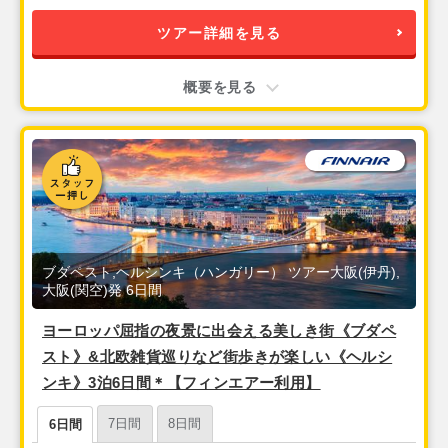
ツアー詳細を見る
概要を見る
ブダペスト,ヘルシンキ（ハンガリー） ツアー大阪(伊丹),
大阪(関空)発 6日間
ヨーロッパ屈指の夜景に出会える美しき街《ブダペ
スト》&北欧雑貨巡りなど街歩きが楽しい《ヘルシ
ンキ》3泊6日間＊【フィンエアー利用】
7日間
8日間
6日間