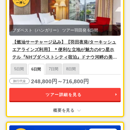
ブダペスト（ハンガリー） ツアー羽田発 6日間
【燃油サーチャージ込み】【羽田夜発/ターキッシュ
エアラインズ利用】 ＊便利な立地が魅力の4つ星ホ
テル『NHブダペストシティ宿泊』ドナウ河畔の美し
い夜景と歴史を楽しむ「ブダペスト」3泊6日
5日間
7日間
8日間
6日間
248,800円～716,800円
旅行代金
ツアー詳細を見る
概要を見る