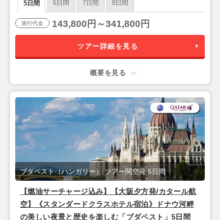
6日間
7日間
8日間
5日間
143,800円～341,800円
旅行代金
ツアー詳細を見る
概要を見る
ブダペスト（ハンガリー） ツアー関空発 5日間
【燃油サーチャージ込み】【大阪夕方発/カタール航
空】《スタンダードクラスホテル宿泊》ドナウ河畔
の美しい夜景と歴史を楽しむ「ブダペスト」5日間