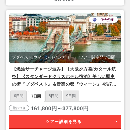
ブダペスト,ウィーン（ハンガリー） ツアー関空発 7日間
【燃油サーチャージ込み】【大阪夕方発/カタール航
空】《スタンダードクラスホテル宿泊》美しい歴史
の街『ブダペスト』＆音楽の都『ウィーン』 4泊7日
朝食付きフリープラン
6日間
8日間
9日間
7日間
161,800円～377,800円
旅行代金
ツアー詳細を見る