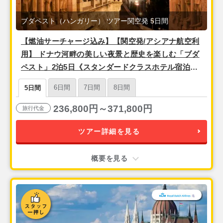
ブダペスト（ハンガリー） ツアー関空発 5日間
【燃油サーチャージ込み】【関空発/アシアナ航空利
用】 ドナウ河畔の美しい夜景と歴史を楽しむ「ブダ
ペスト」2泊5日《スタンダードクラスホテル宿泊》
朝食付き フリープラン
6日間
7日間
8日間
5日間
236,800円～371,800円
旅行代金
ツアー詳細を見る
概要を見る