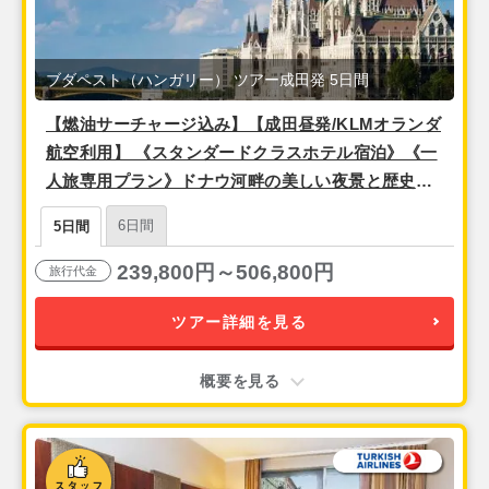
ブダペスト（ハンガリー） ツアー成田発 5日間
【燃油サーチャージ込み】【成田昼発/KLMオランダ
航空利用】 《スタンダードクラスホテル宿泊》《一
人旅専用プラン》ドナウ河畔の美しい夜景と歴史を
楽しむ「ブダペスト」3泊5日
6日間
5日間
239,800円～506,800円
旅行代金
ツアー詳細を見る
概要を見る