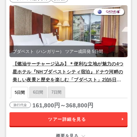
ブダペスト（ハンガリー） ツアー成田発 5日間
【燃油サーチャージ込み】＊便利な立地が魅力の4つ
星ホテル『NHブダペストシティ宿泊』ドナウ河畔の
美しい夜景と歴史を楽しむ「ブダペスト」2泊5日
【成田発/カタール航空利用】
6日間
7日間
5日間
161,800円～368,800円
旅行代金
ツアー詳細を見る
概要を見る