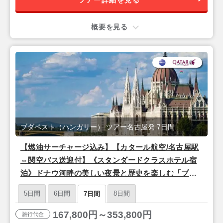
概要を見る
ブダペスト（ハンガリー） ツアー名古屋発 7日間
【燃油サーチャージ込み】【カタール航空/名古屋駅
⇔関空バス送迎付】《スタンダードクラスホテル宿
泊》ドナウ河畔の美しい夜景と歴史を楽しむ「ブダ
ペスト」4泊7日
5日間
6日間
8日間
7日間
167,800円～353,800円
旅行代金