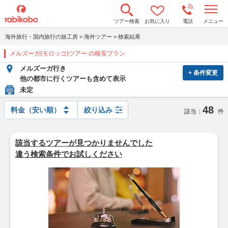
t
ツアー検索
お気に入り
電話
メニュー
o
g
海外旅行・国内旅行の旅工房
>
海外ツアー
>
検索結果
g
l
メルズーガ(モロッコ)ツアー の格安プラン
e
n
メルズーガ行き
a
+ 条件変更
v
他の都市に行くツアーも含めて表示
i
未定
g
a
48
t
絞り込み
該当：
件
i
o
n
該当するツアーが見つかりませんでした
違う検索条件でお試しください