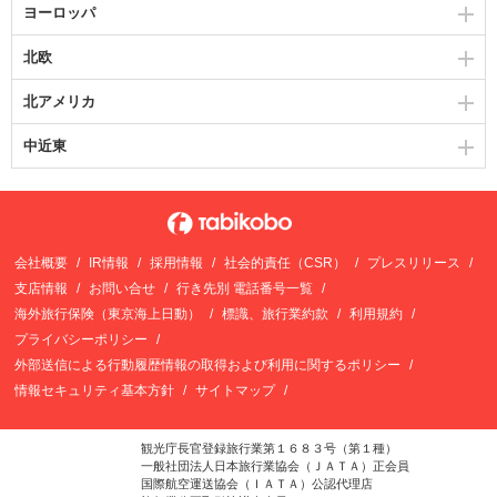
ヨーロッパ
北欧
北アメリカ
中近東
会社概要
IR情報
採用情報
社会的責任（CSR）
プレスリリース
支店情報
お問い合せ
行き先別 電話番号一覧
海外旅行保険（東京海上日動）
標識、旅行業約款
利用規約
プライバシーポリシー
外部送信による行動履歴情報の取得および利用に関するポリシー
情報セキュリティ基本方針
サイトマップ
観光庁長官登録旅行業第１６８３号（第１種）
一般社団法人日本旅行業協会（ＪＡＴＡ）正会員
国際航空運送協会（ＩＡＴＡ）公認代理店