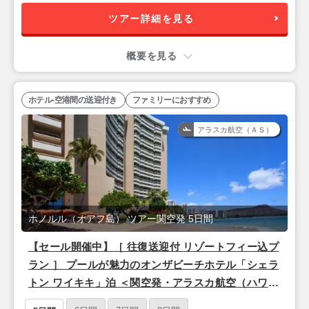
ツアー詳細を見る
概要を見る
ホテル-空港間の送迎付き
ファミリーにおすすめ
アラスカ航空（ＡＳ）
ホノルル（オアフ島） ツアー関空発 5日間
【セール開催中】［ 往復送迎付 リゾートフィー込プ
ラン ］ プールが魅力のオンザビーチホテル「シェラ
トン ワイキキ」泊 ＜関空発・アラスカ航空（ハワイ
アンブランド便）利用＞ 3泊5日間