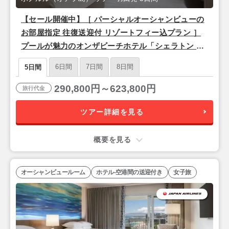
【セール開催中】［ パーシャルオーシャンビューの
お部屋指定 往復送迎付 リゾートフィー込プラン ］
プールが魅力のオンザビーチホテル「シェラトン ワ
イキキ」泊 ＜羽田発・アラスカ航空（ハワイアンブ
6日間
7日間
8日間
5日間
ランド便）利用＞ 3泊5日間
290,800円～623,800円
旅行代金
ツアー詳細を見る
概要を見る
オーシャンビュールーム
ホテル-空港間の送迎付き
女子旅