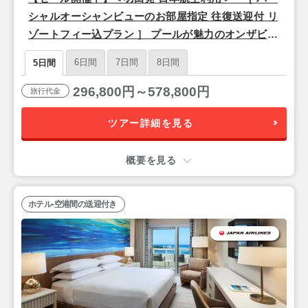
シャルオーシャンビューのお部屋指定 往復送迎付 リ
ゾートフィー込プラン ］ プールが魅力のオンザビー
チホテル「シェラトン ワイキキ」泊 3泊5日間
6日間
7日間
8日間
5日間
296,800円～578,800円
旅行代金
ツアー詳細を見る
概要を見る
ホテル-空港間の送迎付き