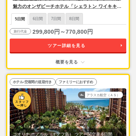
魅力のオンザビーチホテル「シェラトン ワイキキ」
泊 ＜関空発・アラスカ航空（ハワイアンブランド
6日間
7日間
8日間
5日間
便）利用＞ 3泊5日間
299,800円～770,800円
旅行代金
ツアー詳細を見る
概要を見る
ホテル-空港間の送迎付き
ファミリーにおすすめ
アラスカ航空（ＡＳ）
コオリナ,ホノルル（オアフ島） ツアー関空発 6日間