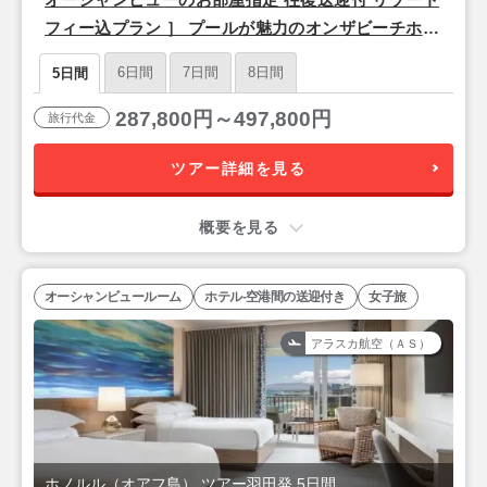
フィー込プラン ］ プールが魅力のオンザビーチホテ
ル「シェラトン ワイキキ」泊 3泊5日間
6日間
7日間
8日間
5日間
287,800円～497,800円
旅行代金
ツアー詳細を見る
概要を見る
オーシャンビュールーム
ホテル-空港間の送迎付き
女子旅
アラスカ航空（ＡＳ）
ホノルル（オアフ島） ツアー羽田発 5日間