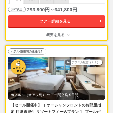
便）利用＞ 3泊5日間
293,800円～641,800円
旅行代金
ツアー詳細を見る
概要を見る
ホテル-空港間の送迎付き
アラスカ航空（ＡＳ）
ホノルル（オアフ島） ツアー関空発 5日間
【セール開催中】［ オーシャンフロントのお部屋指
定 往復送迎付 リゾートフィー込プラン ］ プールが