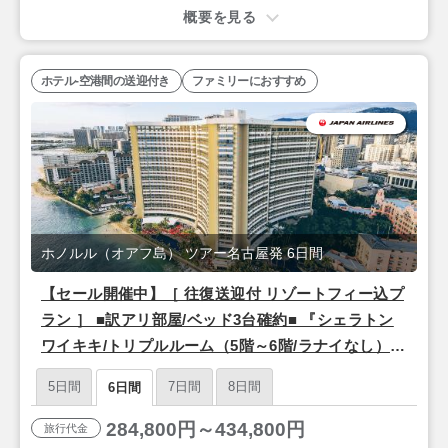
概要を見る
ホテル-空港間の送迎付き
ファミリーにおすすめ
ホノルル（オアフ島） ツアー名古屋発 6日間
【セール開催中】［ 往復送迎付 リゾートフィー込プ
ラン ］ ■訳アリ部屋/ベッド3台確約■ 『シェラトン
ワイキキ/トリプルルーム（5階～6階/ラナイなし）』
＜名古屋発 日本航空利用＞ 4泊6日間
5日間
7日間
8日間
6日間
284,800円～434,800円
旅行代金