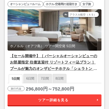
オーシャンビュールーム
ホテル-空港間の送迎付き
女子旅
アラスカ航空（ＡＳ）
ホノルル（オアフ島） ツアー関空発 5日間
【セール開催中】［ パーシャルオーシャンビューの
お部屋指定 往復送迎付 リゾートフィー込プラン ］
プールが魅力のオンザビーチホテル「シェラトン ワ
イキキ」泊 ＜関空発・アラスカ航空（ハワイアンブ
6日間
7日間
8日間
5日間
ランド便）利用＞ 3泊5日間
296,800円～752,800円
旅行代金
ツアー詳細を見る