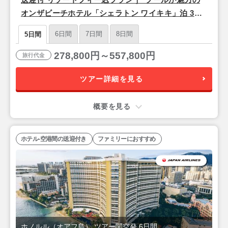
オンザビーチホテル「シェラトン ワイキキ」泊 3泊5
日間
6日間
7日間
8日間
5日間
278,800円～557,800円
旅行代金
ツアー詳細を見る
概要を見る
ホテル-空港間の送迎付き
ファミリーにおすすめ
ホノルル（オアフ島） ツアー関空発 6日間