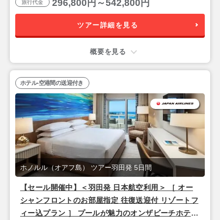
296,800円～542,800円
旅行代金
ツアー詳細を見る
概要を見る
ホテル-空港間の送迎付き
ホノルル（オアフ島） ツアー羽田発 5日間
【セール開催中】＜羽田発 日本航空利用＞ ［ オー
シャンフロントのお部屋指定 往復送迎付 リゾートフ
ィー込プラン ］ プールが魅力のオンザビーチホテル