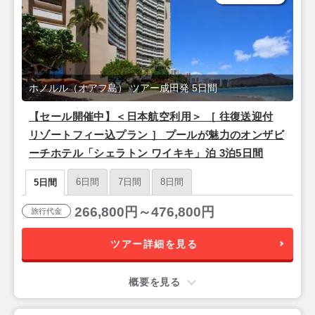
ホノルル（オアフ島） ツアー成田発 5日間
【セール開催中】＜日本航空利用＞ ［ 往復送迎付
リゾートフィー込プラン ］ プールが魅力のオンザビ
ーチホテル「シェラトン ワイキキ」泊 3泊5日間
6日間
7日間
8日間
5日間
266,800円～476,800円
旅行代金
ツアー詳細を見る
概要を見る