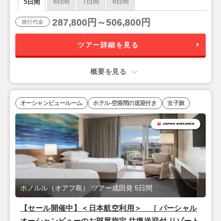
6日間
7日間
8日間
5日間
287,800円～506,800円
旅行代金
ツアー詳細を見る
概要を見る
オーシャンビュールーム
ホテル-空港間の送迎付き
女子旅
ホノルル（オアフ島） ツアー成田発 5日間
【セール開催中】＜日本航空利用＞ ［ パーシャル
オーシャンビューのお部屋指定 往復送迎付 リゾート