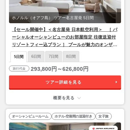
ホノルル（オアフ島） ツアー名古屋発 5日間
【セール開催中】＜名古屋発 日本航空利用＞ ［ パ
ーシャルオーシャンビューのお部屋指定 往復送迎付
リゾートフィー込プラン ］ プールが魅力のオンザビ
ーチホテル「シェラトン ワイキキ」泊 3泊5日間
6日間
7日間
8日間
5日間
293,800円～626,800円
旅行代金
ツアー詳細を見る
概要を見る
オーシャンビュールーム
ホテル-空港間の送迎付き
女子旅