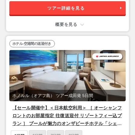
ツアー詳細を見る
概要を見る
ホテル-空港間の送迎付き
ホノルル（オアフ島） ツアー成田発 5日間
【セール開催中】＜日本航空利用＞ ［ オーシャンフ
ロントのお部屋指定 往復送迎付 リゾートフィー込プ
ラン ］ プールが魅力のオンザビーチホテル「シェラ
トン ワイキキ」泊 3泊5日間