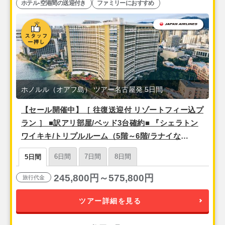
ホテル-空港間の送迎付き
ファミリーにおすすめ
ホノルル（オアフ島） ツアー名古屋発 5日間
【セール開催中】［ 往復送迎付 リゾートフィー込プ
ラン ］ ■訳アリ部屋/ベッド3台確約■ 『シェラトン
ワイキキ/トリプルルーム（5階～6階/ラナイな
し）』 ＜名古屋発 日本航空利用＞ 3泊5日間
6日間
7日間
8日間
5日間
245,800円～575,800円
旅行代金
ツアー詳細を見る