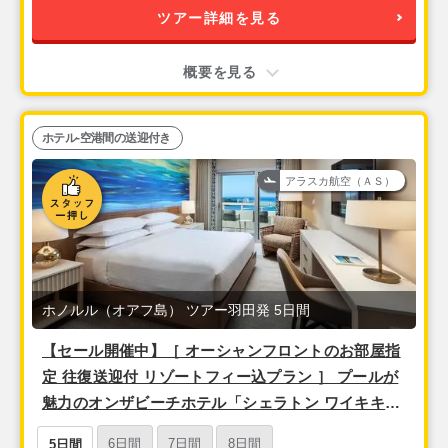
ツアー詳細を見る
概要を見る
ホテル-空港間の送迎付き
アラスカ航空（ＡＳ）
ホノルル（オアフ島） ツアー羽田発 5日間
【セール開催中】［ オーシャンフロントのお部屋指
定 往復送迎付 リゾートフィー込プラン ］ プールが
魅力のオンザビーチホテル「シェラトン ワイキキ」
泊 ＜羽田発・アラスカ航空（ハワイアンブランド
6日間
7日間
8日間
5日間