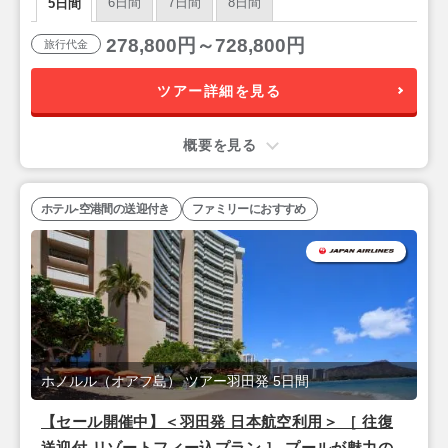
6日間
7日間
8日間
5日間
278,800円～728,800円
旅行代金
ツアー詳細を見る
概要を見る
ホテル-空港間の送迎付き
ファミリーにおすすめ
ホノルル（オアフ島） ツアー羽田発 5日間
【セール開催中】＜羽田発 日本航空利用＞ ［ 往復
送迎付 リゾートフィー込プラン ］ プールが魅力の