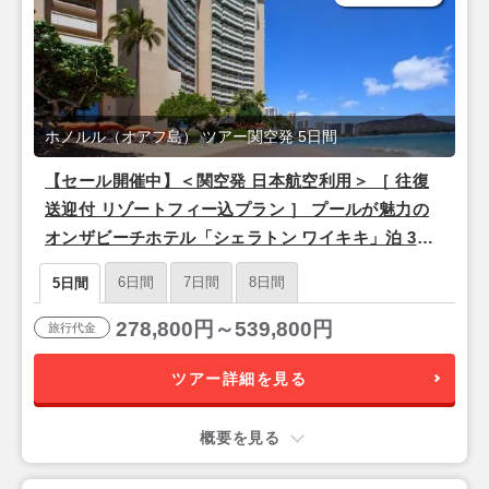
ホノルル（オアフ島） ツアー関空発 5日間
【セール開催中】＜関空発 日本航空利用＞ ［ 往復
送迎付 リゾートフィー込プラン ］ プールが魅力の
オンザビーチホテル「シェラトン ワイキキ」泊 3泊5
日間
6日間
7日間
8日間
5日間
278,800円～539,800円
旅行代金
ツアー詳細を見る
概要を見る