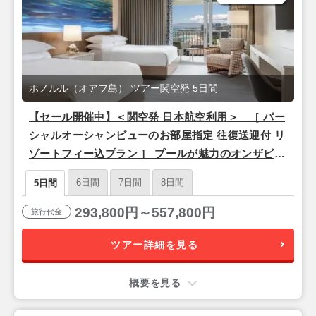
ホノルル（オアフ島） ツアー関空発 5日間
【セール開催中】＜関空発 日本航空利用＞ ［ パー
シャルオーシャンビューのお部屋指定 往復送迎付 リ
ゾートフィー込プラン ］ プールが魅力のオンザビー
チホテル「シェラトン ワイキキ」泊 3泊5日間
6日間
7日間
8日間
5日間
293,800円～557,800円
旅行代金
ツアー詳細を見る
概要を見る