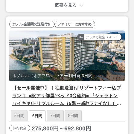
概要を見る
ホテル-空港間の送迎付き
ファミリーにおすすめ
アラスカ航空（ＡＳ）
ホノルル（オアフ島） ツアー羽田発 6日間
【セール開催中】［ 往復送迎付 リゾートフィー込プ
ラン ］ ■訳アリ部屋/ベッド3台確約■ 『シェラトン
ワイキキ/トリプルルーム（5階～6階/ラナイなし）』
＜羽田発・アラスカ航空（ハワイアンブランド便）
5日間
7日間
8日間
6日間
利用＞ 4泊6日間
275,800円～692,800円
旅行代金