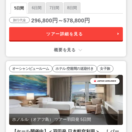
「シェラトン ワイキキ」泊 3泊5日間
6日間
7日間
8日間
5日間
296,800円～578,800円
旅行代金
ツアー詳細を見る
概要を見る
オーシャンビュールーム
ホテル-空港間の送迎付き
女子旅
ホノルル（オアフ島） ツアー羽田発 5日間
【セール開催中】＜羽田発 日本航空利用＞ ［ パー