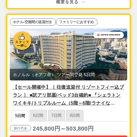
概要を見る
ホテル-空港間の送迎付き
ファミリーにおすすめ
ホノルル（オアフ島） ツアー関空発 5日間
【セール開催中】［ 往復送迎付 リゾートフィー込プ
ラン ］ ■訳アリ部屋/ベッド3台確約■ 『シェラトン
ワイキキ/トリプルルーム（5階～6階/ラナイな
し）』 ＜関空発 日本航空利用＞ 3泊5日間
6日間
7日間
8日間
5日間
245,800円～503,800円
旅行代金