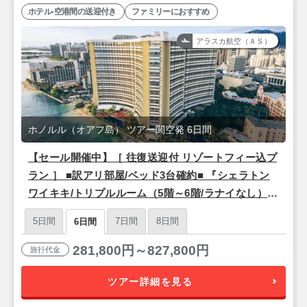
ホテル-空港間の送迎付き
ファミリーにおすすめ
アラスカ航空（ＡＳ）
ホノルル（オアフ島） ツアー関空発 6日間
【セール開催中】［ 往復送迎付 リゾートフィー込プ
ラン ］ ■訳アリ部屋/ベッド3台確約■ 『シェラトン
ワイキキ/トリプルルーム（5階～6階/ラナイなし）』
＜関空発・アラスカ航空（ハワイアンブランド便）
5日間
7日間
8日間
6日間
利用＞ 4泊6日間
281,800円～827,800円
旅行代金
ツアー詳細を見る