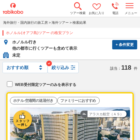
t
ツアー検索
お気に入り
電話
メニュー
o
g
海外旅行・国内旅行の旅工房
>
海外ツアー
>
検索結果
g
l
ホノルル(オアフ島)ツアー の格安プラン
e
n
ホノルル行き
a
+ 条件変更
v
他の都市に行くツアーも含めて表示
i
未定
g
a
118
t
絞り込み
該当：
件
i
o
n
WEB受付限定ツアーのみを表示する
ホテル-空港間の送迎付き
ファミリーにおすすめ
アラスカ航空（ＡＳ）