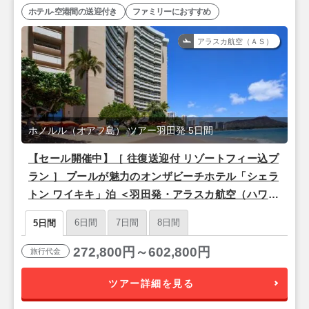
ホテル-空港間の送迎付き
ファミリーにおすすめ
アラスカ航空（ＡＳ）
ホノルル（オアフ島） ツアー羽田発 5日間
【セール開催中】［ 往復送迎付 リゾートフィー込プ
ラン ］ プールが魅力のオンザビーチホテル「シェラ
トン ワイキキ」泊 ＜羽田発・アラスカ航空（ハワイ
アンブランド便）利用＞ 3泊5日間
6日間
7日間
8日間
5日間
272,800円～602,800円
旅行代金
ツアー詳細を見る