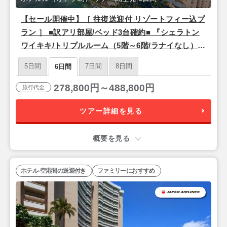
【セール開催中】［ 往復送迎付 リゾートフィー込プ
ラン ］ ■訳アリ部屋/ベッド3台確約■ 『シェラトン
ワイキキ/トリプルルーム（5階～6階/ラナイなし）』
＜関空発 日本航空利用＞ 4泊6日間
5日間
7日間
8日間
6日間
278,800円～488,800円
旅行代金
ツアー詳細を見る
概要を見る
ホテル-空港間の送迎付き
ファミリーにおすすめ