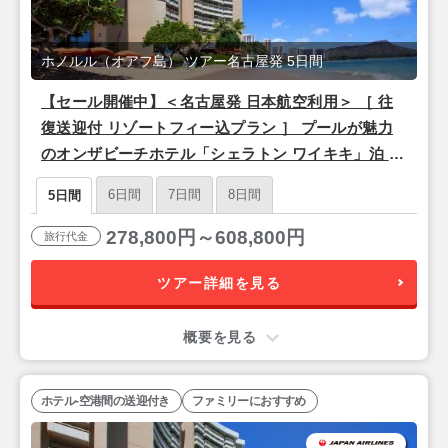
ホノルル（オアフ島） ツアー名古屋発 5日間
【セール開催中】＜名古屋発 日本航空利用＞ ［ 往
復送迎付 リゾートフィー込プラン ］ プールが魅力
のオンザビーチホテル「シェラトン ワイキキ」泊 3
泊5日間
6日間
7日間
8日間
5日間
278,800円～608,800円
旅行代金
ツアー詳細を見る
概要を見る
ホテル-空港間の送迎付き
ファミリーにおすすめ