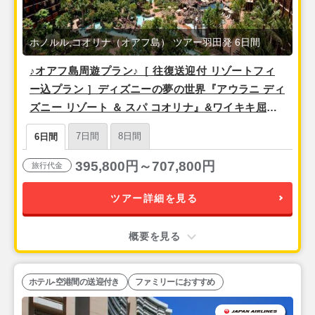
ホノルル,コオリナ（オアフ島） ツアー羽田発 6日間
♪オアフ島周遊プラン♪［ 往復送迎付 リゾートフィ
ー込プラン ］ディズニーの夢の世界『アウラニ ディ
ズニー リゾート ＆ スパ コオリナ』&ワイキキ屈指
のオンザビーチの人気ホテル！ 『シェラトンワイキ
7日間
8日間
6日間
キ』＜羽田発・アラスカ航空（ハワイアンブランド
便）利用＞ 4泊6日間
395,800円～707,800円
旅行代金
ツアー詳細を見る
概要を見る
ホテル-空港間の送迎付き
ファミリーにおすすめ