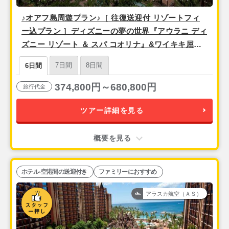
♪オアフ島周遊プラン♪［ 往復送迎付 リゾートフィ
ー込プラン ］ディズニーの夢の世界『アウラニ ディ
ズニー リゾート ＆ スパ コオリナ』&ワイキキ屈指
のオンザビーチの人気ホテル！ 『シェラトンワイキ
7日間
8日間
6日間
キ』＜関空発・アラスカ航空（ハワイアンブランド
便）利用＞ 4泊6日間
374,800円～680,800円
旅行代金
ツアー詳細を見る
概要を見る
ホテル-空港間の送迎付き
ファミリーにおすすめ
アラスカ航空（ＡＳ）