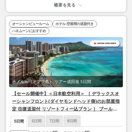
概要を見る
オーシャンビュールーム
ホテル-空港間の送迎付き
ハネムーンにおすすめ
ホノルル（オアフ島） ツアー成田発 5日間
【セール開催中】＜日本航空利用＞ ［ デラックスオ
ーシャンフロント(ダイヤモンドヘッド側)のお部屋指
定 往復送迎付 リゾートフィー込プラン ］ プールが
魅力のオンザビーチホテル「シェラトン ワイキキ」
6日間
7日間
8日間
5日間
泊 3泊5日間