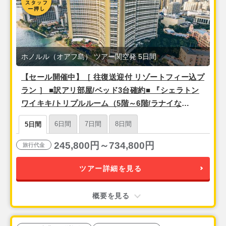
ホノルル（オアフ島） ツアー関空発 5日間
【セール開催中】［ 往復送迎付 リゾートフィー込プ
ラン ］ ■訳アリ部屋/ベッド3台確約■ 『シェラトン
ワイキキ/トリプルルーム（5階～6階/ラナイな
し）』 ＜関空発・アラスカ航空（ハワイアンブラン
6日間
7日間
8日間
5日間
ド便）利用＞ 3泊5日間
245,800円～734,800円
旅行代金
ツアー詳細を見る
概要を見る