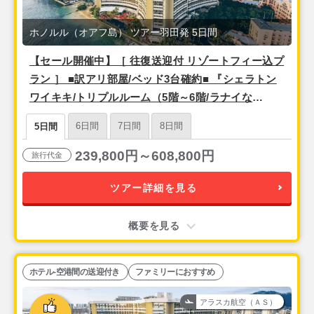
ホノルル（オアフ島） ツアー羽田発 5日間
【セール開催中】［ 往復送迎付 リゾートフィー込プ
ラン ］ ■訳アリ部屋/ベッド3台確約■ 『シェラトン
ワイキキ/トリプルルーム（5階～6階/ラナイな
し）』 ＜羽田発・アラスカ航空（ハワイアンブラン
6日間
7日間
8日間
5日間
ド便）利用＞ 3泊5日間
239,800円～608,800円
旅行代金
ツアー詳細を見る
概要を見る
ホテル-空港間の送迎付き
ファミリーにおすすめ
アラスカ航空（ＡＳ）