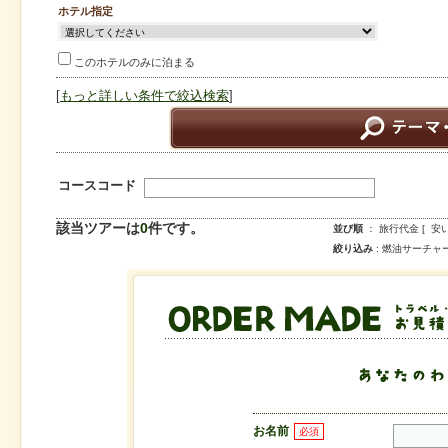
ホテル指定
このホテルのみに泊まる
[
もっと詳しい条件で絞込検索
]
コースコード
該当ツアーは
0
件です。
並び順
： 旅行代金 [ 安
絞り込み
: 燃油サーチャージ
ORDER MADE トラベル・コンシェルジュが、こ
を、お聞かせください！
お名前
必須