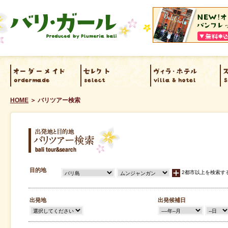
オーダーメイド
セレクト select
ヴィラ・ホテル villa &
ス
HOME
＞ バリツアー検索
ordermade
hotel
出発地と目的地 バリツアー検
目的地
索 bali tour&search
2都市以上
を検索す
出発地
出発候補日