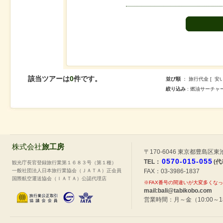
該当ツアーは
0
件です。
並び順
： 旅行代金 [ 安
絞り込み
: 燃油サーチャージ
株式会社
旅工房
〒170-6046 東京都豊島区東池
0570-015-055
TEL：
(代
観光庁長官登録旅行業第１６８３号（第１種）
一般社団法人日本旅行業協会（ＪＡＴＡ）正会員
FAX：03-3986-1837
国際航空運送協会（ＩＡＴＡ）公認代理店
※FAX番号の間違いが大変多くな
mail:bali@tabikobo.com
営業時間：月～金（10:00～1