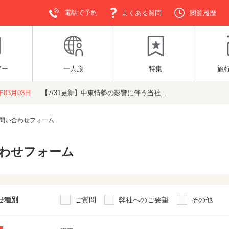
電話で予約
よくある質問
閲覧履歴
アー
一人旅
特集
旅
6年03月03日
【7/31更新】中東情勢の影響に伴う当社...
問い合わせフォーム
わせフォーム
せ種別
ご質問
弊社へのご要望
その他