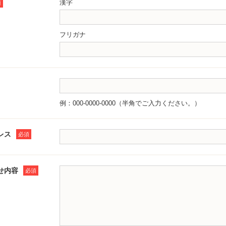
漢字
須
フリガナ
例：000-0000-0000（半角でご入力ください。）
レス
必須
せ内容
必須