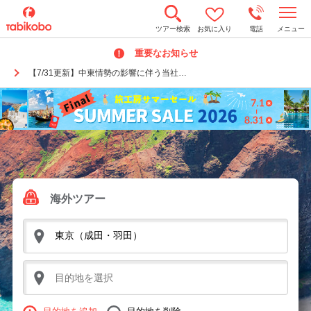
t
ツアー検索
お気に入り
電話
メニュー
o
g
重要なお知らせ
g
l
【7/31更新】中東情勢の影響に伴う当社…
e
n
a
v
i
g
a
t
i
o
n
海外ツアー