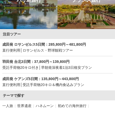
バリ島旅行
フランス旅行
注目ツアー
成田発 ロサンゼルス
5
日間：
285,800
円～
481,800
円
直行便利用│ロサンゼルス・野球観戦ツアー
羽田発 台北
3
日間：
37,800
円～
139,800
円
受託手荷物20キロ付き│早朝発深夜着1泊3日格安プラン
成田発 ケアンズ
5
日間：
135,800
円～
443,800
円
直行便利用│受託手荷物20キロ＆機内食込みプラン
テーマで探す
一人旅
世界遺産
ハネムーン
初めての海外旅行