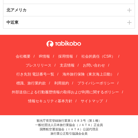
北アメリカ
中近東
会社概要
IR情報
採用情報
社会的責任（CSR）
プレスリリース
支店情報
お問い合わせ
行き先別 電話番号一覧
海外旅行保険（東京海上日動）
標識、旅行業約款
利用規約
プライバシーポリシー
外部送信による行動履歴情報の取得および利用に関するポリシー
情報セキュリティ基本方針
サイトマップ
観光庁長官登録旅行業第１６８３号（第１種）
一般社団法人日本旅行業協会（ＪＡＴＡ）正会員
国際航空運送協会（ＩＡＴＡ）公認代理店
旅行業公正取引協議会会員