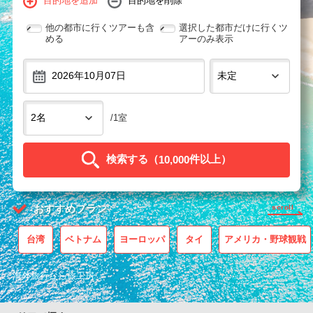
目的地を追加
目的地を削除
他の都市に行くツアーも含
選択した都市だけに行くツ
める
アーのみ表示
/1室
検索する（
件以上
）
10,000
おすすめプラン
scroll
台湾
ベトナム
ヨーロッパ
タイ
アメリカ・野球観戦
海外旅行なら旅工房