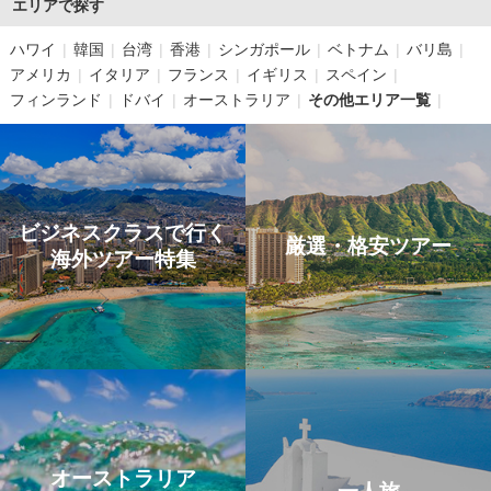
エリアで探す
ハワイ
韓国
台湾
香港
シンガポール
ベトナム
バリ島
アメリカ
イタリア
フランス
イギリス
スペイン
フィンランド
ドバイ
オーストラリア
その他エリア一覧
ビジネスクラスで行く
厳選・格安ツアー
海外ツアー特集
オーストラリア