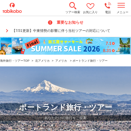
t
ツアー検索
お気に入り
電話
メニュー
o
g
重要なお知らせ
g
l
【7/31更新】中東情勢の影響に伴う当社ツアーの対応について
e
n
a
v
i
g
a
海外旅行・ツアーTOP
>
北アメリカ
>
アメリカ
>
ポートランド旅行・ツアー
t
i
o
n
ポートランド旅行・ツアー
あなただけの旅行をご提案