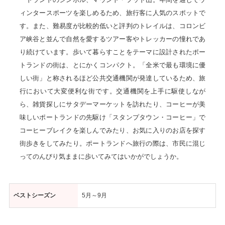
ィンタースポーツを楽しめるため、旅行客に人気のスポットで
す。また、難易度が比較的低いと評判のトレイルは、コロンビ
ア峡谷と並んで自然を愛するツアー客やトレッカーの憧れであ
り続けています。歩いて暮らすことをテーマに設計されたポー
トランドの街は、とにかくコンパクト。「全米で最も環境に優
しい街」と称されるほど公共交通機関が発達しているため、旅
行において大変便利な街です。交通機関を上手に駆使しなが
ら、雑貨探しにサタデーマーケットを訪れたり、コーヒーが美
味しいポートランドの先駆け「スタンプタウン・コーヒー」で
コーヒーブレイクを楽しんでみたり、お気に入りのお店を探す
街歩きをしてみたり。ポートランドへ旅行の際は、市民に混じ
ってのんびり気ままに歩いてみてはいかがでしょうか。
ベストシーズン
5月～9月