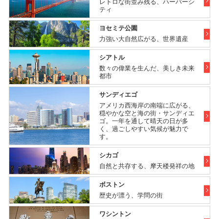
レトロな街並み残る、ハーバーシ
ティ
ヨセミテ公園
力強い大自然広がる、世界遺産
シアトル
数々の偉業を生んだ、美しき未来
都市
サンディエゴ
アメリカ西海岸の南端に広がる、
穏やかな空と海の街・サンディエ
ゴ。一年を通して晴天の日が多
く、過ごしやすい気候が魅力で
す。
シカゴ
自然と共存する、摩天楼発祥の地
ボストン
歴史が漂う、学問の街
ワシントン