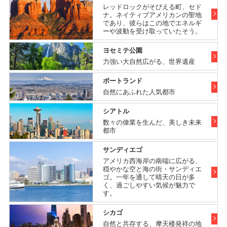
レッドロックがそびえる町、セド
ナ。ネイティブアメリカンの聖地
であり、彼らはこの地でエネルギ
ーや波動を受け取っていたそう。
ヨセミテ公園
力強い大自然広がる、世界遺産
ポートランド
自然にあふれた人気都市
シアトル
数々の偉業を生んだ、美しき未来
都市
サンディエゴ
アメリカ西海岸の南端に広がる、
穏やかな空と海の街・サンディエ
ゴ。一年を通して晴天の日が多
く、過ごしやすい気候が魅力で
す。
シカゴ
自然と共存する、摩天楼発祥の地