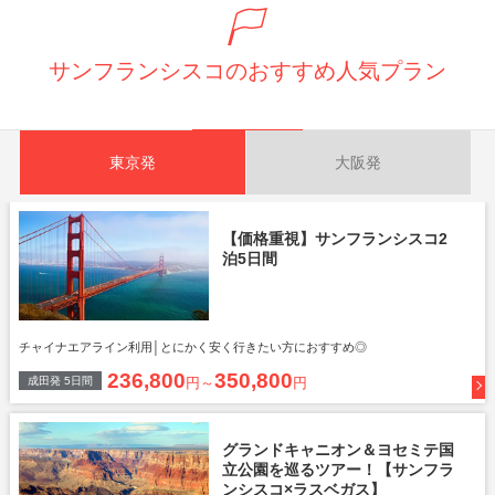
サンフランシスコのおすすめ人気プラン
東京発
大阪発
【価格重視】サンフランシスコ2
泊5日間
チャイナエアライン利用│とにかく安く行きたい方におすすめ◎
236,800
350,800
成田
発
5
日間
円～
円
グランドキャニオン＆ヨセミテ国
立公園を巡るツアー！【サンフラ
ンシスコ×ラスベガス】