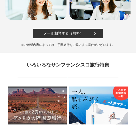
374,800
638,800
成田
発
6
日間
円～
円
メール相談する（無料）
※ご希望内容によっては、手配旅行をご案内する場合がございます。
いろいろなサンフランシスコ旅行特集