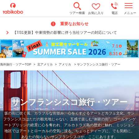
t
ツアー検索
お気に入り
電話
メニュー
o
g
重要なお知らせ
g
l
【7/31更新】中東情勢の影響に伴う当社ツアーの対応について
e
n
a
v
i
g
a
海外旅行・ツアーTOP
>
北アメリカ
>
アメリカ
>
サンフランシスコ旅行・ツアー
t
i
o
n
サンフランシスコ旅行・ツアー
坂の街に吹く風、カラフルな街並み、心をくすぐるアートとカフェ文化。サン
フランシスコはただの観光地じゃない、五感で楽しむ“体験の街”。ゴールデンゲ
ートブリッジの絶景に心を奪われ、アルカトラズ島の歴史に触れ、ミッション
地区ではアートとローカルの空気に浸る。ちょっとディープに、でも気軽に。
あなたの知らないサンフランシスコが、ここにあります。