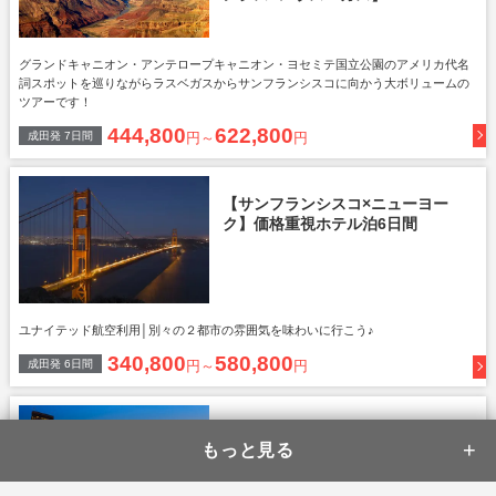
グランドキャニオン・アンテロープキャニオン・ヨセミテ国立公園のアメリカ代名
詞スポットを巡りながらラスベガスからサンフランシスコに向かう大ボリュームの
ツアーです！
444,800
622,800
成田
発
7
日間
円～
円
【サンフランシスコ×ニューヨー
ク】価格重視ホテル泊6日間
ユナイテッド航空利用│別々の２都市の雰囲気を味わいに行こう♪
340,800
580,800
成田
発
6
日間
円～
円
【直行便×価格重視】サンフラン
シスコ3泊5日間