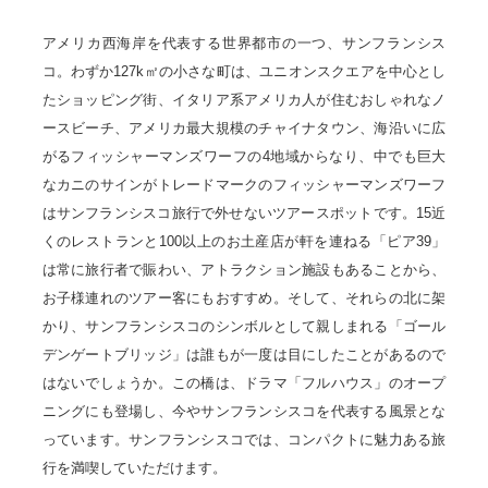
アメリカ西海岸を代表する世界都市の一つ、サンフランシス
コ。わずか127k㎡の小さな町は、ユニオンスクエアを中心とし
たショッピング街、イタリア系アメリカ人が住むおしゃれなノ
ースビーチ、アメリカ最大規模のチャイナタウン、海沿いに広
がるフィッシャーマンズワーフの4地域からなり、中でも巨大
なカニのサインがトレードマークのフィッシャーマンズワーフ
はサンフランシスコ旅行で外せないツアースポットです。15近
くのレストランと100以上のお土産店が軒を連ねる「ピア39」
は常に旅行者で賑わい、アトラクション施設もあることから、
お子様連れのツアー客にもおすすめ。そして、それらの北に架
かり、サンフランシスコのシンボルとして親しまれる「ゴール
デンゲートブリッジ」は誰もが一度は目にしたことがあるので
はないでしょうか。この橋は、ドラマ「フルハウス」のオープ
ニングにも登場し、今やサンフランシスコを代表する風景とな
っています。サンフランシスコでは、コンパクトに魅力ある旅
行を満喫していただけます。