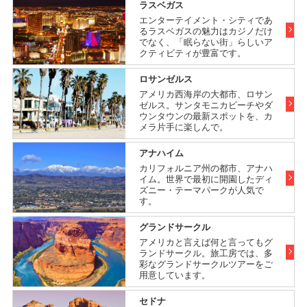
ラスベガス
エンターテイメント・シティであ
るラスベガスの魅力はカジノだけ
でなく、「眠らない街」らしいア
クティビティが豊富です。
ロサンゼルス
アメリカ西海岸の大都市、ロサン
ゼルス。サンタモニカビーチやダ
ウンタウンの最新スポットを、カ
メラ片手に楽しんで。
アナハイム
カリフォルニア州の都市、アナハ
イム。世界で最初に開園したディ
ズニー・テーマパークが人気で
す。
グランドサークル
アメリカと言えば何と言ってもグ
ランドサークル。旅工房では、多
彩なグランドサークルツアーをご
用意しています。
セドナ