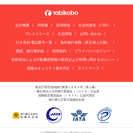
会社概要
IR情報
採用情報
社会的責任（CSR）
プレスリリース
支店情報
お問い合わせ
行き先別 電話番号一覧
海外旅行保険（東京海上日動）
標識、旅行業約款
利用規約
プライバシーポリシー
外部送信による行動履歴情報の取得および利用に関するポリシー
情報セキュリティ基本方針
サイトマップ
観光庁長官登録旅行業第１６８３号（第１種）
一般社団法人日本旅行業協会（ＪＡＴＡ）正会員
国際航空運送協会（ＩＡＴＡ）公認代理店
旅行業公正取引協議会会員
© TABIKOBO Co. Ltd. All rights reserved.