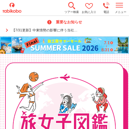
t
ツアー検索
お気に入り
電話
メニュー
o
g
重要なお知らせ
g
l
【7/31更新】中東情勢の影響に伴う当社…
e
n
a
v
i
g
a
t
i
o
n