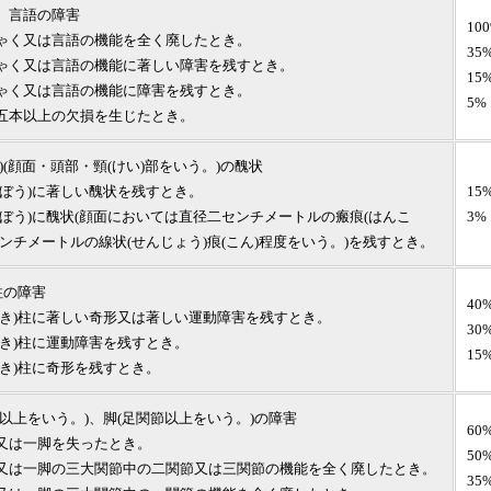
、言語の障害
10
ゃく又は言語の機能を全く廃したとき。
35
ゃく又は言語の機能に著しい障害を残すとき。
15
ゃく又は言語の機能に障害を残すとき。
5%
五本以上の欠損を生じたとき。
)(顔面・頭部・頸(けい)部をいう。)の醜状
(ぼう)に著しい醜状を残すとき。
15
(ぼう)に醜状(顔面においては直径二センチメートルの瘢痕(はんこ
3%
ンチメートルの線状(せんじょう)痕(こん)程度をいう。)を残すとき。
柱の障害
40
せき)柱に著しい奇形又は著しい運動障害を残すとき。
30
せき)柱に運動障害を残すとき。
15
せき)柱に奇形を残すとき。
節以上をいう。)、脚(足関節以上をいう。)の障害
60
又は一脚を失ったとき。
50
又は一脚の三大関節中の二関節又は三関節の機能を全く廃したとき。
35