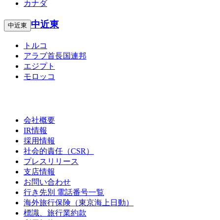
カナダ
中近東
中近東
トルコ
アラブ首長国連邦
エジプト
モロッコ
会社概要
IR情報
採用情報
社会的責任（CSR）
プレスリリース
支店情報
お問い合わせ
行き先別 電話番号一覧
海外旅行保険（東京海上日動）
標識、旅行業約款