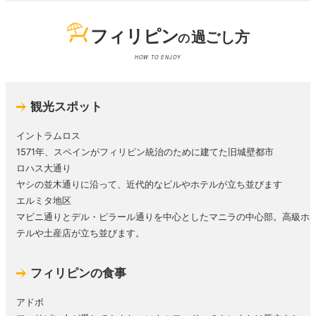
フィリピン
過ごし方
の
HOW TO ENJOY
観光スポット
イントラムロス
1571年、スペインがフィリピン統治のために建てた旧城壁都市
ロハス大通り
ヤシの並木通りに沿って、近代的なビルやホテルが立ち並びます
エルミタ地区
マビニ通りとデル・ピラール通りを中心としたマニラの中心部。高級ホ
テルや土産店が立ち並びます。
フィリピンの食事
アドボ