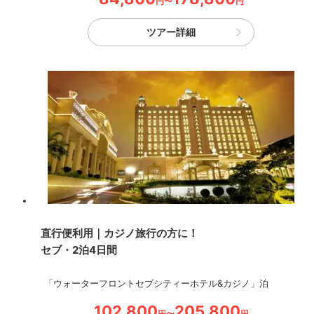
円〜
円
ツアー詳細
直行便利用｜カジノ旅行の方に！
セブ・2泊4日間
「ウォーターフロントセブシティーホテル&カジノ」泊
102,800
205,800
円〜
円