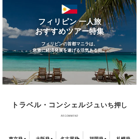
フィリピン
一人旅
おすすめツアー特集
フィリピンの首都マニラは、
急激に経済発展を遂げる活気ある街。
トラベル・コンシェルジュ
いち押し
RECOMMEND
東京発
大阪発
名古屋発
福岡発
札幌発